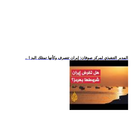
.. المدير التنفيذي لمركز صوفان: إيران تتصرف وكأنها تمتلك اليد ا