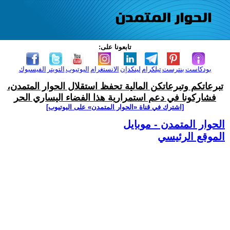
تابعونا على:
بودكاست
بنترست
تيلكرام
لينكدإن
الانستغرام
اليوتيوب
التويتر
الفيسبوك
تبرعاتكم وتبرعاتكن المالية تحفظ استقلال الحوار المتمدن،
فشاركونا في دعم استمرارية هذا الفضاء اليساري الحر
[اشترك في قناة ‫«الحوار المتمدن» على اليوتيوب]
الحوار المتمدن - موبايل
الموقع الرئيسي