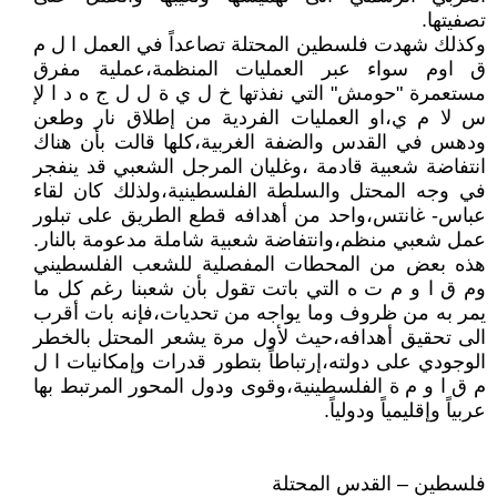
تصفيتها.
وكذلك شهدت فلسطين المحتلة تصاعداً في العمل ا ل م
ق اوم سواء عبر العمليات المنظمة،عملية مفرق
مستعمرة "حومش" التي نفذتها خ ل ي ة ل ل ج ه د ا لإ
س لا م ي،او العمليات الفردية من إطلاق نار وطعن
ودهس في القدس والضفة الغربية،كلها قالت بأن هناك
انتفاضة شعبية قادمة ،وغليان المرجل الشعبي قد ينفجر
في وجه المحتل والسلطة الفلسطينية،ولذلك كان لقاء
عباس- غانتس،واحد من أهدافه قطع الطريق على تبلور
عمل شعبي منظم،وانتفاضة شعبية شاملة مدعومة بالنار.
هذه بعض من المحطات المفصلية للشعب الفلسطيني
وم ق ا و م ت ه التي باتت تقول بأن شعبنا رغم كل ما
يمر به من ظروف وما يواجه من تحديات،فإنه بات أقرب
الى تحقيق أهدافه،حيث لأول مرة يشعر المحتل بالخطر
الوجودي على دولته،إرتباطاً بتطور قدرات وإمكانيات ا ل
م ق ا و م ة الفلسطينية،وقوى ودول المحور المرتبط بها
عربياً وإقليمياً ودولياً.
فلسطين – القدس المحتلة