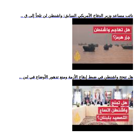
.. نائب مساعد وزير الدفاع الأمريكي السابق: واشنطن لن تلجأ إلى ق
.. هل تنجح واشنطن في ضبط إيقاع الأزمة ومنع تدهور الأوضاع في لبن