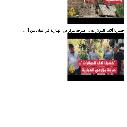
.. -خسرنا آلاف الدولارات-... صرخة مزارعي الهبارية في لبنان من آ