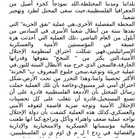
بلداتنا ومدننا المختلطة،اللد نموذجاً كجزء أصيل من
الجغرافيا الفلسطينية،حيث سعى المحتل لطرد وتهجير
شعبنا.
المحطة المفصلية الأخرى،هي عملية "نفق الحرية" التي
نفذها ستة من أبطال شعبنا الأسرى في السادس من
أيلول من العام الماضي ،تلك العملية التي أحدثت هزة
عميقة في المؤسستين الأمنية والعسكرية
الإسرائيليتين،فهي شكلت اختراق لمنظومة الإحتلال
الأمنية،التي يكثر من " التبجح" بتفوقها وقدراتها
الخارقة،فالسجن الذي خرج منه الأبطال الستة للنور،في
عملية جريئة ونوعية،سجن جلبوع المعروف ب" الخزنة"
الأكثر تحصينا وامنا،وهذا التحرر من تحت الأرض،شكل
اختراق أمني غير مسبوق،وخاصة بأن تلك العملية حملت
رسائل للمحتل بأن الأدمغة الفلسطينية قادرة على أن
تصنع المستحيل،قادرة أن تتغلب على كل تحصينات
الإحتلال الأمنية وتوجه ضربة قاصمة لتفوقه الأمني
والعسكري،كذلك هذه العملية كشفت بأن دولة الإحتلال
تواجه عملية ضعف واهتراء وتآكل وتراجع،كما انها طعنت
بفعالية مؤسساتها العسكرية والاستخبارية والإدارية
والقضائية في ردع ا ل م ق اوم ي ن الفلسطينيين،