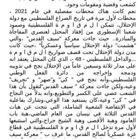
كشعب وقضية ومقومات وجود.
نعم كانت هناك محطات مفصلية في عام 2021 ،
محطات لأول مرة في تاريخ الصراع الفلسطيني مع دولة
الإحتلال، تتمكن ا ل م ق ا و م ة الفلسطينية وصمود
شعبنا الإسطوري من إفقاد المحتل لعنصري المفاجأة
والمبادرة.. حيث جاءت معركة "سيف القدس" ،والتي
"هشمت" دولة الإحتلال سياسياً وعسكرياً" ،حيث كانت
مدن دولة الإحتلال تحت قصف صواريخ ا ل م ق ا و م ة
...والداخل الفلسطيني - 48 -، الذي كان المحتل يعتقد انه
على مدار ثلاثة وسبعين عاماً من الإحتلال نجح في تذويبه
ودمجه وإخراجه من دائرة الفعل الوطني
الفلسطيني،وأنه نجح في " كي" و"صهر" و "تجريف"
وعيه،ولكن جاءت معركة " سيف القدس"لتقول بأن هذا
الشعب عصي على الكسر والتطويع،وانه بدلاً من النجاح
في " كي" وعيه،كان يستعيد هذا الوعي،وشارك بفاعلية
في الإنتفاضة الشعبية الشاملة، التي نتجت عن هبات
القدس الثلاثة في نيسان من العام الماضي،هبة باب
العامود وهبة الأقصى وهبة الشيخ جراح،والتي استتبعها
لأول مرة تدخل ا ل م ق ا و م ة الفلسطينية في قطاع
غزة عسكرياً لصالح القدس، ما عرف ب " معركة سيف