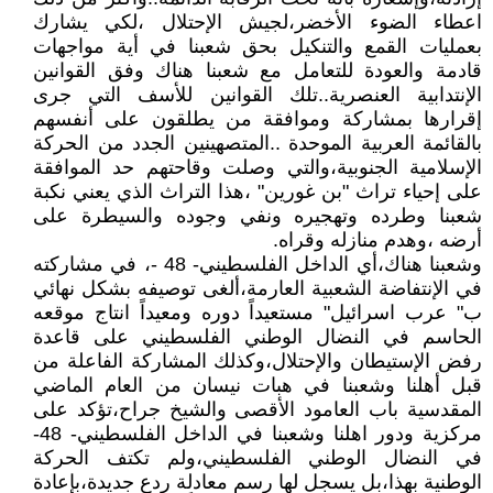
اعطاء الضوء الأخضر،لجيش الإحتلال ،لكي يشارك
بعمليات القمع والتنكيل بحق شعبنا في أية مواجهات
قادمة والعودة للتعامل مع شعبنا هناك وفق القوانين
الإنتدابية العنصرية..تلك القوانين للأسف التي جرى
إقرارها بمشاركة وموافقة من يطلقون على أنفسهم
بالقائمة العربية الموحدة ..المتصهينين الجدد من الحركة
الإسلامية الجنوبية،والتي وصلت وقاحتهم حد الموافقة
على إحياء تراث "بن غورين" ،هذا التراث الذي يعني نكبة
شعبنا وطرده وتهجيره ونفي وجوده والسيطرة على
أرضه ،وهدم منازله وقراه.
وشعبنا هناك،أي الداخل الفلسطيني- 48 -، في مشاركته
في الإنتفاضة الشعبية العارمة،ألغى توصيفه بشكل نهائي
ب" عرب اسرائيل" مستعيداً دوره ومعيداً انتاج موقعه
الحاسم في النضال الوطني الفلسطيني على قاعدة
رفض الإستيطان والإحتلال،وكذلك المشاركة الفاعلة من
قبل أهلنا وشعبنا في هبات نيسان من العام الماضي
المقدسية باب العامود الأقصى والشيخ جراح،تؤكد على
مركزية ودور اهلنا وشعبنا في الداخل الفلسطيني- 48-
في النضال الوطني الفلسطيني،ولم تكتف الحركة
الوطنية بهذا،بل يسجل لها رسم معادلة ردع جديدة،بإعادة