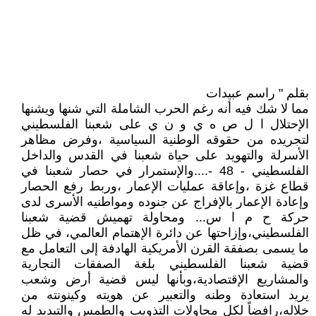
بقلم " راسم عبيدات
مما لا شك فيه أنه رغم الحرب الشاملة التي شنها ويشنها
الإحتلال ا ل ص ه ي و ن ي على شعبنا الفلسطيني
لتجريده من حقوقه الوطنية السياسية ،وفرض مظاهر
الأسرلة والتهويد على حياة شعبنا في القدس والداخل
الفلسطيني - 48 -....والإستمرار في حصار شعبنا في
قطاع غزة ،وإعاقة عمليات الإعمار ،وربط رفع الحصار
وإعادة الإعمار بالإفراج عن جنوده ومواطنيه الأسرى لدى
حركة ح م ا س... ومحاولة تهميش قضية شعبنا
الفلسطيني،وإزاحتها عن دائرة الإهتمام العالمي، في ظل
ما يسمى بصفقة القرن الأمريكية الهادفة إلى التعامل مع
قضية شعبنا الفلسطيني بلغة الصفقات التجارية
والمشاريع الإقتصادية،وبأنها ليس قضية أرض وشعب
يريد استعادة وطنه والتعبير عن هويته وكينونته من
خلاله،رافضاً لكل محاولات التذويب والطمس والتبديد له