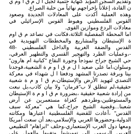
وتقديم السجن المؤبد كنهاية حتمية لجيل ا ل م ق ا وم ي
ن القادة، إعلاناً بإخراجهم نهائياً من حلبة الصراع.
وهذه العملية أكدت على المعادلات الجديدة وصعود
القوس الفلسطيني وهبوط القوس الإسرائيلي في
معادلات الردع وموازين القوى.
اما المحطة المفصلية الثلاثة،فكانت في تصاعد م ق اوم
ة الإستيطان والمشاريع والمخططات التهويدية في
القدس والضفة الغربية والداخل الفلسطيني -48
-،وعمليات الطرد والتهجير القسري والتطهير العرقي،
حي الشيخ جراح نموذجاً وجورة النقاع "كبانية ام هارون"
وسلوان،اما على صعيد ا ل م ق ا و م ة الشعبية،فوجدنا
بيتا وبرقة تصدرتا المشهد ودفعتا ا ل شهداء في معركة
التصدي لتهويد الأرض والإستيطان،م ق ا و م ة شعبية
حقيقية،لم تنطلق لا ب"فرمان" ولا بيان كاذب،بل نبعت
من إرادة شعبية حقيقية ،بضرورة م ق ا و م ة الإستيطان
والمستوطنين،وطردهم كغزاة مستعمرين عن أرض
شعبنا...وقضية الشيخ جراح،كما هي "معركة سيف
القدس" ،أعادت للقضية الفلسطينية اعتبارها ومكانته
الدولية،وحضورها العربي والإسلامي،بعد أن سعت أمريكا
ومعها دول الغرب الإستعماري،وحلف "ابراهام" التطبيعي
العربي الرسمي الى تهميشها وتغيبها والعمل على