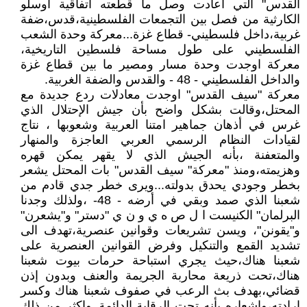
القدس" التي اعادت وصل ما قطعته اتفاقية أوسلو
الكارثية من فصل بين التجمعات الفلسطينية،قدس،ضفة
غربية،داخل فلسطيني- قطاع غزة...معركة وحدة الشعب
الفلسطيني على طول مساحة فلسطين التاريخية،
معركة اوجدت وحدة مسار ومصير ما بين قطاع غزة
والداخل الفلسطيني - 48 - والقدس والضفة الغربية.
معركة "سيف القدس" اوجدت معادلات ردع جديدة مع
المحتل،وقالت بشكل واضح بأن جيش الإحتلال الذي
غرس في أذهان جماهير امتنا العربية وشعوبها ، نتاج
لقيادات النظام الرسمي العربي العاجزة والمنهار
والمتعفنة ،بأنه الجيش الذي لا يقهر يمكن قهره
وهزيمته،ومنذ "معركة" سيف القدس" بات المحتل يشعر
بخطر وجودي يحدق بدولته...ويرى خطر جدي قادم من
شعبنا الذي صمد وبقي في أرضه - 48- ،ولذلك وجدنا
البرلمان" الكنيست ا ل ص ه ي و ن ي "دستر" و"يشعرن"
و"يقونن"، ويسن تشريعات وقوانين عنصرية،تهدف الى
تشديد القمع والتنكيل وفرض القوانين العنصرية على
شعبنا هناك،حيث يجري استباحة حرمات بيوت شعبنا
هناك،تحت ذريعة محاربة الجريمة والعنف وبدون إذن
قضائي،بهدف بث الرعب في صفوف شعبنا هناك وكسر
إرادته،وإشعاره بأنه تحت الرقابة الدائمة..واكثر من ذلك