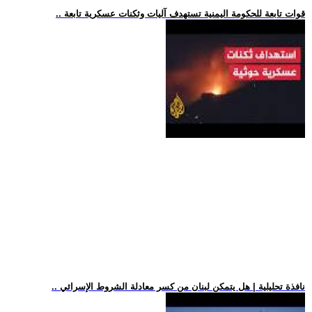
.. قوات تابعة للحكومة اليمنية تستهدف آليات وثكنات عسكرية تابعة
.. نافذة تحليلية | هل يتمكن لبنان من كسر معادلة الشروط الإسرائي