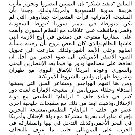
السابق "ديفيد شنكر" بان اليمنيين انتصروا وتحرير مأرب
هزيمة مدوية للسعودية وأمريكا،ولذلك وجدنا بأن
المشيخة الإماراتية قرأت المتغيرات جيداً،وهي التي لم
تكن متورطة في تدمير سوريا كتورط السعودية
وقطر،وحافظت على علاقات مع النظام السوري وأبقت
على سفارتها مفتوحة في دمشق في أوج الأزمة التي
عاشها النظام،والذي كان البعض يروج بأن رحيله مسألة
اسابيع وعلى الأبعد أشهر،ولذلك سارعت الى تحويل
الضوء الأصفر الأمريكي الى ضوء اخضر من أجل ان
تحافظ على مصالحها ودور لها فيما بعد الإنتصارين اليمني
والسوري وعودة امريكا للإتفاق النووي مع طهران
وبشروط طهران وليس بالشروط الأمريكية.
ومن هنا اتفهم الهواجس ومشاعر القلق التي يعيشها
أصدقاء وحلفاء سوريا،من أن مشيخة الإمارات لعبت دور
كبير في قيادة حلف " ابراهام" التطبيعي مع دولة
الإحتلال،وذهبت ابعد من ذلك مع مشيخات خليجية اخرى
عضو في حلف " ابراهام" التطبيعي،مشيخة البحرين
بإجراء مناورات بحرية مشتركة مع دولة الإحتلال وأمريكا
في البحر الأحمر،وكذلك التدخل في ليبيا والمشاركة في
الحرب على اليمن،الى جانب ما عرف بالتحالف