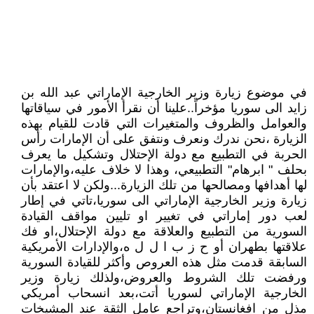
في موضوع زيارة وزير الخارجية الإماراتي عبد الله بن
زايد الى سوريا مؤخراً..علينا أن نقرأ الأمور في سياقاتها
والعوامل والظروف والمتغيرات التي قادت للقيام بهذه
الزيارة ،نحن ندرك ونعرف ونتفق على أن الإمارات رأس
الحربة في التطبيع مع دولة الإحتلال وتشكيل ما يعرف
بحلف " ابرهام" التطبيعي، وهذا لا خلاف عليه،والإمارات
لها أهدافها ومصالحها من تلك الزيارة...ولكن لا اعتقد بأن
زيارة وزير الخارجية الإماراتي الى سوريا،تاتي في إطار
لعب دور إماراتي في تغيير او تليين مواقف القيادة
السورية من التطبيع والعلاقة مع دولة الإحتلال،او فك
علاقتها بطهران أو ح ز ب ا ل ل ه،والإدارات الأمريكية
السابقة قدمت مثل هذه العروص وأكثر للقيادة السورية
ورفضت تلك الشروط والعروض،ولذلك زيارة وزير
الخارجية الإماراتي لسوريا أتت،بعد انسحاب أمريكي
مذل من افغانستان،وتراجع عامل الثقة عند المشيخات