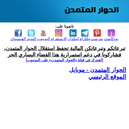
تابعونا على:
بودكاست
بنترست
تيلكرام
لينكدإن
الانستغرام
اليوتيوب
التويتر
الفيسبوك
تبرعاتكم وتبرعاتكن المالية تحفظ استقلال الحوار المتمدن،
فشاركونا في دعم استمرارية هذا الفضاء اليساري الحر
[اشترك في قناة ‫«الحوار المتمدن» على اليوتيوب]
الحوار المتمدن - موبايل
الموقع الرئيسي