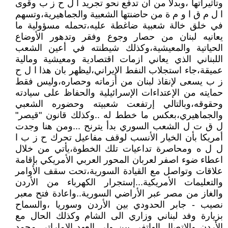
وتأثيراتها ،وبدلاً من أن تدفع نحو تجريد ا ل ح ز ب وقوى
ا ل م ق ا و م ة من حاضنتها الشعبية والجماهيرية،وتسهم
في خلق خالة شعبية ضاغطة عليه،تحمله مسؤولية ما
يعانيه لبنان من حصار وجوع وفقر وتدهور الأوضاع
الحياتية والمعيشية،وكذلك شيطنته في أعين الشعب
اللبناني الذي يعاني ازمات اقتصادية ومعيشية ومالية
عميقة،جاء استجلاب النفط الإيراني،ليظهر بان هذا ا ل ح
ز ب يسعى لإنقاذ لبنان من أزماته وحصاره،وليس فقط
حمايته من الإعتداءات الإسرائيلية والحفاظ على سيادته
وحقوقه،وبالتالي إرتفعت شعبيته وحضوره الشعبي
والجماهيري،بعكس ما خطط له ..وكذلك قانون "قيصر"
ل ق ت ل الشعب السوري بدأ يترنح ...ومن هنا وجدت
أمريكا بأن الخيار الأنسب لوقف مفاعيل تحرك ح ز ب ا
ل ل ه ومحاصرة تداعيات تلك الخطوة،يأتي من خلال
اعطاء ضوء اصفر لعربان المحور العربي الأمريكي بإقامة
علاقات وتواصل مع القيادة السورية،تحت سقف الأوامر
والتعليمات الأمريكية...إستجرار الكهرباء من الأردن
والغاز من مصر عبر الأراضي السورية..واعادة فتح معبر
نصيب - جابر الحدودي بين الأردن وسوريا ،والسماح
بزيارة وفد لبناني وزاري الى الشام وكذلك الحال مع
الأردن والإتصال الهاتفي بين ولي العهد الإماراتي محمد