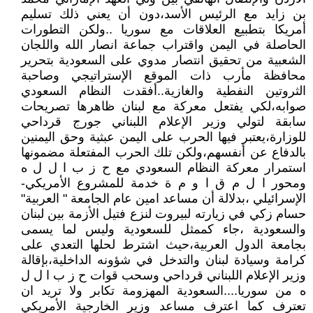
بن زايد مع الرئيس الأسد،دون أن يعني ذلك تسليم
أمريكا بتطبيع العلاقات مع سوريا ..ولكن التطورات
الحاصلة في اليمن واقتراب جماعة انصار الله واللجان
الشعبية من تحقيق انتصار مدوي على السعودية بتحرير
محافظة مأرب ذات الموقع الإستراتيجي وصاحبة
الثروتين النفطية والغازية..أفقدت النظام السعودي
صوابه،لكي يفتعل معركة مع لبنان ظاهرها تصريحات
سابقة لتولي وزير الإعلام اللبناني جورج قرداحي
للوزارة،يعتبر فيها الحرب على اليمن عبثية وحق اليمنين
بالدفاع عن أنفسهم،ولكن تلك الحرب المفتعلة مضمونها
استمرار معركة النظام السعودي مع ح ز ب ا ل ل ه
ومحور ا ل م ق ا و م ة خدمة للمشروع الأمريكي-
الإسرائيلي ،بدلالة أن مساعد امين عام الجامعة " العربية"
حسام زكي في زيارته لبيروت لنزع فتيل الأزمة بين لبنان
والسعودية ،جاء كممثل للسعودية وليس لما يسمى
بجامعة الدول العربية،حيث اشترط لحلها التعدي على
كرامة وسيادة لبنان والتدخل في شؤونه الداخلية،بإقالة
وزير الإعلام اللبناني قرداحي وسحب قوات ح ز ب ا ل ل
ه من سوريا....السعودية المهزومة تكابر ولا تريد ان
تعترف كما اعترف مساعد وزير الخارجية الأمريكي