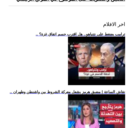
اخر الافلام
.. ترامب يضغط على نتنياهو.. هل اقترب حسم اتفاق غزة؟
.. نقاش الساعة | مضيق هرمز يشعل معركة الشروط بين واشنطن وطهران