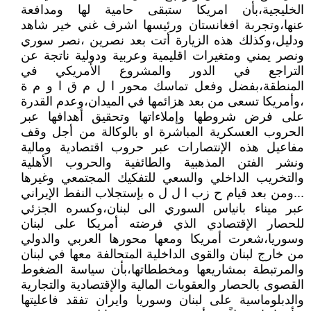
الخليجية،بأن امريكا ستبقى حامية لها ومدافعة
عنها،وتجربة افغانستان ورئيسها اشرف غني خير شاهد
ودليل،وكذلك هذه الزيارة أتت بعد نصرين ،نصر سوري
ونصر يمني ومتغيرات اقليمية وعربية ودولية ناتجة عن
التراجع في الدور والمشروع الأمريكي في
المنطقة،بفضل وفعل تماسك محور ا ل م ق ا و م ة
،وأمريكا تسعى من بعد هزائمها في الميدان،وعدم القدرة
على فرض شروطها وإملاءاتها وتحقيق أهدافها عبر
الحروب العسكرية المباشرة او بالوكالة من أجل وقف
مفاعيل هذه الإنتصارات عبر حروب اقتصادية ومالية
ونشر الفتن المذهبية والطائفية والحروب الأهلية
والتخريب الداخلي والسعي للتفكيك المجتمعي وغيرها
...ومن بعد قيام ح زب ا ل ل ه بإستجلاب النفط الإيراني
عبر ميناء بانياس السوري الى لبنان،وكسره الجزئي
للحصار الإقتصادي الذي فرضته أمريكا على لبنان
وسوريا،شعرت أمريكا ومعها محورها العربي والدولي
من خارج لبنان والقوى الداخلية المتحالفة معها في لبنان
والمرتبطة بمشاريعها ومخططاتها،بأن سياسة الضغوط
القصوى بالحصار والعقوبات المالية والإقتصادية والتجارية
والدبلوماسية على لبنان وسوريا وايران تفقد فاعليتها