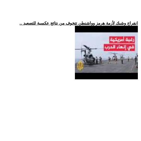
.. انفراج وشيك لأزمة هرمز وواشنطن تتخوف من نتائج عكسية للتصعيد