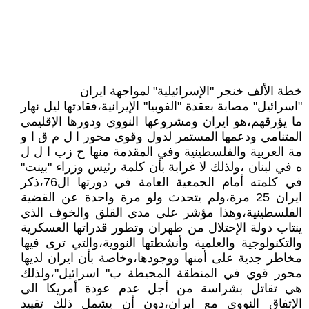
خطة الألف خنجر "الإسرائيلية" لمواجهة ايران
"اسرائيل" مصابة بعقدة "الفوبيا" الإيرانية،فقادتها ليل نهار
ما يؤرقهم،هو ايران ومشروعها النووي ودورها الإقليمي
المتنامي ودعمها المستمر لدول وقوى محور ا ل م ق ا و
مة العربية والفلسطينية وفي المقدمة منها ح زب ا ل ل
ه في لبنان ،ولذلك لا غرابة بأن كلمة رئيس وزراء "بينت"
في كلمته أمام الجمعية العامة في دورتها ال76،ذكر
ايران 25 مرة،ولم يتحدث ولو مرة واحدة عن القضية
الفلسطينية،وهذا مؤشر على مدى القلق والخوف الذي
ينتاب دولة الإحتلال من طهران وتطور قدراتها العسكرية
والتكنولوجية والعلمية وأنشطتها النووية،والتي ترى فيها
مخاطر جدية على أمنها ووجودها،وخاصة بأن ايران لديها
محور قوي في المنطقة المحيطة ب" اسرائيل"،ولذلك
هي تقاتل بشراسة من أجل عدم عودة أمريكا الى
الإتفاق النووي مع ايران،دون أن يشمل ذلك تقييد