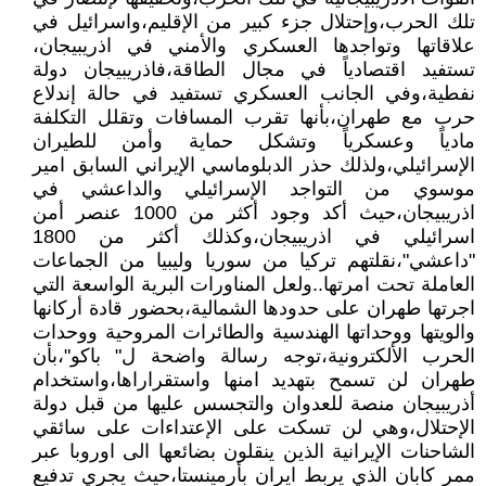
تلك الحرب،وإحتلال جزء كبير من الإقليم،واسرائيل في
علاقاتها وتواجدها العسكري والأمني في اذريبيجان،
تستفيد اقتصادياً في مجال الطاقة،فاذريبيجان دولة
نفطية،وفي الجانب العسكري تستفيد في حالة إندلاع
حرب مع طهران،بأنها تقرب المسافات وتقلل التكلفة
مادياً وعسكرياً وتشكل حماية وأمن للطيران
الإسرائيلي،ولذلك حذر الدبلوماسي الإيراني السابق امير
موسوي من التواجد الإسرائيلي والداعشي في
اذريبيجان،حيث أكد وجود أكثر من 1000 عنصر أمن
اسرائيلي في اذريبيجان،وكذلك أكثر من 1800
"داعشي"،نقلتهم تركيا من سوريا وليبيا من الجماعات
العاملة تحت امرتها..ولعل المناورات البرية الواسعة التي
اجرتها طهران على حدودها الشمالية،بحضور قادة أركانها
والويتها ووحداتها الهندسية والطائرات المروحية ووحدات
الحرب الألكترونية،توجه رسالة واضحة ل" باكو"،بأن
طهران لن تسمح بتهديد امنها واستقراراها،واستخدام
أذريبيجان منصة للعدوان والتجسس عليها من قبل دولة
الإحتلال،وهي لن تسكت على الإعتداءات على سائقي
الشاحنات الإيرانية الذين ينقلون بضائعها الى اوروبا عبر
ممر كابان الذي يربط ايران بأرمينستا،حيث يجري تدفيع