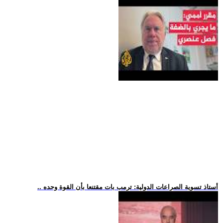
.. أستاذ تسوية الصراعات الدولية: ترمب بات مقتنعا بأن القوة وحده