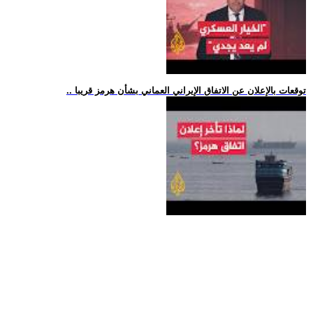
.. توقعات بالإعلان عن الاتفاق الإيراني العماني بشأن هرمز قريبا