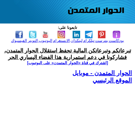
تابعونا على:
بودكاست
بنترست
تيلكرام
لينكدإن
الانستغرام
اليوتيوب
التويتر
الفيسبوك
تبرعاتكم وتبرعاتكن المالية تحفظ استقلال الحوار المتمدن،
فشاركونا في دعم استمرارية هذا الفضاء اليساري الحر
[اشترك في قناة ‫«الحوار المتمدن» على اليوتيوب]
الحوار المتمدن - موبايل
الموقع الرئيسي