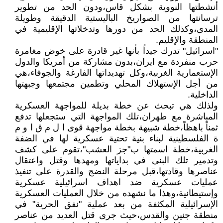
أنشطتها النووية بشكل قاس،ودون الحد من تطوير
ترسانتها من الصواريخ الباليستية الدقيقة وطويلة
المدى،وكذلك الحد من دورها وتدخلاتها الإقليمية في
المنطقة والإقليم.
"اسرائيل" تدرك جيداً بأنها غير قادرة على خوض مغامرة
حرب منفردة مع ايران،بدون مشاركة من أمريكا والدول
الإستعمارية الغربية،وكل تهديداتها الفارغة والجوفاء،هي
من أجل الإستهلاك المحلي وتطمين مجتمعها وجبهتها
الداخلية.
ولذلك هي تبحث عن خطة بديلة للمواجهة العسكرية
المباشرة مع طهران،تلك المواجهة التي ستجعلها تدفع
ثمناً باهظاً،خطة شبيهة بخطة مواجهة قوى ا ل م ق ا و م
ة الفلسطينية لبناء بنية تحتية عسكرية لها في الضفة
الغربية،خطة اسمتها ب"جز العشب"،تقوم على كشف
وتدمير تلك البنى في بداياتها ومهدها وقتل واعتقال
عناصرها وقادتها،قبل مرحلة النضج والقدرة على تنفيذ
عمليات عسكرية ضد اهداف اسرائيلية عسكرية
وإستيطانية،وهذا ما نشهده من خلال العمليات العسكرية
الإسرائيلية المكثفة من بعد عملية "نفق الحرية" في
منطقة جنين والقدس،حيث جرى قتل العديد من عناصر