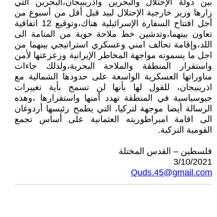
بين دولة الإحتلال والبحرين واذريبيجان،البحرين التي
زارها وزير خارجية الإحتلال لبيد قبل أقل من أسبوع من
أجل افتتاح السفارة الإسرائيلية هناك،وتوقيع 12 اتفاقية
تعاون بينهما،وتدشين خط ملاحة جوية من المنامة الى
اللد،وإقامة تحالف امني وعسكري استراتيجي بينهما من
اجل ما يسمونه مواجهة المخاطر الإيرانية وزعزعتها لأمن
واستقرار المنطقة والملاحة البحرية،ولذلك جاءات
مناوراتها العسكرية الواسعة على حدودها الشمالية مع
اذريبيجان، للقول لها بأنها لن تسمح بأية تغييرات
جيوسياسية في المنطقة تهدد أمنها واستقرارها ،وهذه
الرسالة أيضا موجهة لتركيا، التي يطمح رئيسها أردوغان
الى اقامة امبراطوريته العثمانية على أساس تجمع
القومية التركية.
فلسطين – القدس المختلة
3/10/2021
Quds.45@gmail.com