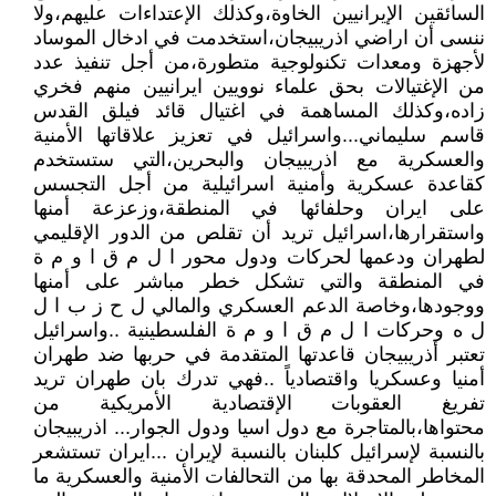
السائقين الإيرانيين الخاوة،وكذلك الإعتداءات عليهم،ولا
ننسى أن اراضي اذريبيجان،استخدمت في ادخال الموساد
لأجهزة ومعدات تكنولوجية متطورة،من أجل تنفيذ عدد
من الإغتيالات بحق علماء نوويين ايرانيين منهم فخري
زاده،وكذلك المساهمة في اغتيال قائد فيلق القدس
قاسم سليماني...واسرائيل في تعزيز علاقاتها الأمنية
والعسكرية مع اذريبيجان والبحرين،التي ستستخدم
كقاعدة عسكرية وأمنية اسرائيلية من أجل التجسس
على ايران وحلفائها في المنطقة،وزعزعة أمنها
واستقرارها،اسرائيل تريد أن تقلص من الدور الإقليمي
لطهران ودعمها لحركات ودول محور ا ل م ق ا و م ة
في المنطقة والتي تشكل خطر مباشر على أمنها
ووجودها،وخاصة الدعم العسكري والمالي ل ح ز ب ا ل
ل ه وحركات ا ل م ق ا و م ة الفلسطينية ..واسرائيل
تعتبر أذريبيجان قاعدتها المتقدمة في حربها ضد طهران
أمنيا وعسكريا واقتصادياً ..فهي تدرك بان طهران تريد
تفريغ العقوبات الإقتصادية الأمريكية من
محتواها،بالمتاجرة مع دول اسيا ودول الجوار... اذريبيجان
بالنسبة لإسرائيل كلبنان بالنسبة لإيران ...ايران تستشعر
المخاطر المحدقة بها من التحالفات الأمنية والعسكرية ما