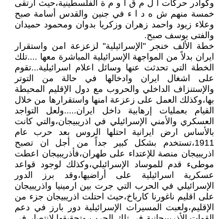
وكوادر حركات ا ل م ق ا و م ة الفلسطينية،حيث ارتقى
خمسة منهم ش ه د ا ء في جنين والقدس أسامة صبح
وعلاء زيود واحمد زهران وزكريا بدوان ومحمود حميدان
والفتى يوسف صبح.
خطة الألف خنجر "الإسرائيلية" لزعزعة امن واستقرار
ايران بدلاً من المواجهة الإسرائيلية المباشرة معها ....تلك
الخطة التي تحدثت عنها وسائل اعلام اسرائيلية...تقوم
على اشغال ايران وادخالها في حالة من التوتر
والإستنزاف الداخلي والحروب مع دول الإقليم المحيطة
بها،وكذلك العمل على زعزعة امنها واستقرارها من خلال
القيام بعمليات إرهابية داخل ايران.....ولعل التواجد
العسكري والأمني الإسرائيلي في اذريبيجان،والتي كانت
بالأساس ارض ايرانية احتلها الروس بعد حرب عام
1911،تستخدم بشكل كبير جداً من أجل ان تصبح
اذريبيجان منصة للإعتداء على طهران،فأذريبيجان اعطت
موطىء قدم للموساد الإسرائيلي،وكذلك لوجود قواعد
عسكرية اسرائيلية على أراضيها،وقد برز الدور
الإسرائيلي في الحرب التي جرت بين ارمينيا واذريبيجان
على اقليم ناغورنا كارباخ،حيث احتلت اذريبيجان جزء من
الإقليم،ولعبت المسيرات الإسرائيلية دور بارز في دعم
القوات الأذريبيجانية في تلك الحرب،وتحقيقها لإنتصار في