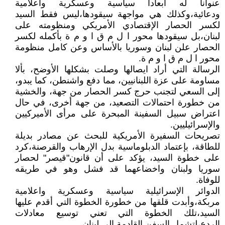
عنواناً له أبعاداً سياسية وعسكرية واعلامية
ودعائية،وكذلك هي مواجهة سيقودها،ليس فقط السيد
لكسر الحصار الإقتصادي الأمريكي ومنظومته على
لبنان،بل سيقودها محور ا ل م ق ا و م ة بأكمله لكسر
الحصار علن لبنان وسوريا بالأساس وعن كامل منظومة
محور ا ل م ق ا و م ة.
الرسالة التي أراد ايصالها وصلت بشكلها الأوضح، بألا
مساومة على عزة اللبنانيين، مما دفع واشنطن، كما يبدو،
إلى السعي لتجنب حرج كسر الحصار من جهة، والخشية
من خطورة احتمالات التصعيد، من جهة أخرى، في حال
اعتراض سبيل السفينة المبحرة على مرأى الأميركيين
والإسرائيليين.
تصريحات السفيرة الأمريكية للبحث عن مصادر بديلة
للطاقة، بإعتماد الدبلوماسية بدل الإرهاب والقرصنة،كرد
على خطوة السيد، يؤكد على أن قانون"قيصر" لحصار
سوريا ولبنان واخضاعهما قد فشل وهو في طريقه
للوفاة.
الدوائر الإسرائيلية سياسية وعسكرية واعلامية
مربكة،وأبدت قلقها من خطورة الخطوة التي أقدم عليها
السيد،تلك الخطوة التي تعني توسيع معادلات
الردع،لتشمل السفن القادمة الى لبنان.