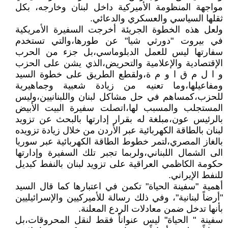
مواجهة المنظومة الأميركية داخل لبنان وخارجه، بكل
ثقلها السياسي والعسكري والدعائي.
ولعل هذه الخطوة الجريئة أخرجت السفيرة الأمريكية
في بيروت "دورثي شيا" عن طورها،والتي تستخدم
سفارتها ليس للعمل الدبلوماسي،بل جزء من الحرب
الإقتصادية والإعلامية والتحريض،الذي يشن على الحزب
و ا ل م ق ا و م ة،ولقطع الطريق على خطوة السيد
ومفاعيلها،وما تعنيه من زيادة شعبية وجماهيرية
للحزب،كمساهم في حل مشاكل لبنان واللبنانيين،وليس
المستجلب والمسبب لها،اتصلت سفيرة البيت الأبيض
بالرئيس عون،مبلغة له بقرار إدارتها بالبحث عن تزويد
لبنان بالطاقة الكهربائية عبر الأردن من خلال زيادة تزويده
بالغاز المصري،لتمر خطوط الطاقة الكهربائية عبر سوريا
الى الشمال اللبناني،ولربما تجبر تلك السفيرة وإدارتها
حكومة الكاظمي العراقية على تزويد لبنان بالنفط كبديل
للنفط الإيراني.
أهمية "سفينة الحياة" تكمن في اعتبارها كما قال السيد
"أرضاً لبنانية"، وفي ذلك رسالة للأميركيين والإسرائيليين
بأنها تدخل ضمن معادلات الردع المعلنة.
سفينة " الحياة" ليس عنواناً فقط لنقل المحروقات،بل