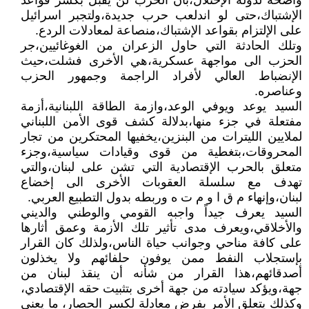
واضحة لدولة الإحتلال،بأن الحزب لن يقبل بكسر قواعد
الإشتباك،حتى لو اندلعب حرب جديدة،ولتجبر اسرائيل
على الإلتزام بقواعد الإشتباك،منصاعة لمعادلات الردع.
وتلك الحادثة التي حاول الزعران من الغوغائيين،جر
الحزب الى مواجهة عسكرية،هي الأخرى فشلت،حيث
الإنضباط العالي لأفراد الراجمة وجمهور الحزب
وعناصره.
السيد يوعد ويوفي الوعد،وازمة الطاقة اللبنانية،أزمة
مفتعلة في جزء منها،بدلالة كشف قوى الأمن اللبناني
لملايين الليترات من البنزين،يخفيها المحتكرين من تجار
المحروقات،بتغطية من قوى وقيادات سياسية،وجزء
متعلق بالحرب الإقتصادية التي تشن على لبنان،والتي
تهدف مع سلسلة العقوبات الأخرى الى إخضاع
لبنان،وإنهاء م ق ا و م ت ه وربطه بدول التطبيع العربي.
السيد يعرف جيداً واجبه القومي والوطني والديني
والأخلاقي،ويعرف مدى تأثير تلك الأزمة وعمق أثارها
على كافة مناحي وجوانب حياة الناس،ولذلك كان القرار
بإستجلاب النفط ممن يوفون حلفائهم ولا يخذلون
أصدقائهم،هذا القرار من شأنه أن ينقذ لبنان من
جهة،ويؤكد سيادته من جهة أخرى بتثبيت حقه الإقتصادي،
وكذلك يتعلق الأمر بفرض معادلة لكسر الحصار، ما يعني