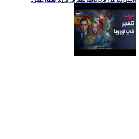
.. الأسبوع وما بعد | حرب داخلية تنفجر في أوروبا: الحلفاء ينقلبو