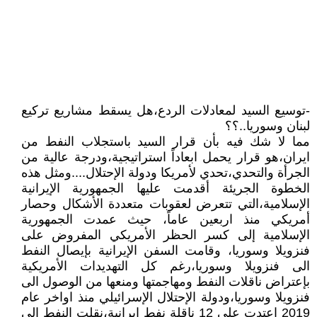
-توسيع السيد لمعادلات الردع،هل يسقط مشاريع تركيع
لبنان وسوريا..؟؟
مما لا شك فيه بأن قرار السيد باستجلاب النفط من
ايران،هو قرار يحمل ابعاداً استراتيجية،ودرجة عالية من
الجرأة والتحدي،تحدي لأمريكا ودولة الإحتلال....ومثل هذه
الخطوة الجريئة أقدمت عليها الجمهورية الإيرانية
الإسلامية،التي تتعرض لعقوبات متعددة الأشكال وحصار
أمريكي منذ اربعين عاماً، حيث عمدت الجمهورية
الإسلامية إلى كسر الحظر الأمريكي المفروض على
فنزويلا وسوريا، وقامت السفن الإيرانية بإيصال النفط
الى فنزويلا وسوريا،رغم كل التهديدات الأمريكية
بإعتراض ناقلات النفط ومهاجمتها ومنعها من الوصول الى
فنزويلا وسوريا،ودولة الإحتلال الإسرائيلي منذ اواخر عام
2019 اعتدت على 12 ناقلة نفط ايرانية،نقلت النفط الى