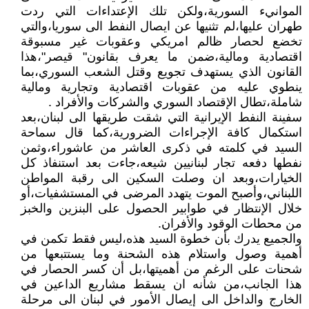
الموانيء السورية،ولكن تلك الإعتداءات التي ردت
طهران عليها،لم تثنيها عن ايصال النفط الى سوريا،والتي
تخضع لحصار ظالم امريكي وعقوبات غير مسبوقة
اقتصادية ومالية،ضمن ما يعرف بقانون" قيصر"،هذا
القانون الذي يستهدف تجويع وقتل الشعب السوري،بما
ينطوي عليه من عقوبات اقتصادية وتجارية ومالية
شاملة،تطال الإقتصاد السوري والشركات والأفراد .
سفينة النفط الإيرانية التي شقت طريقها الى لبنان،بعد
استكمال كافة الإجراءات الضرورية،كما قال سماحة
السيد في كلمته في ذكرى العاشر من عاشوراء،وثمن
نفطها دفعه تجار لبنانيين شيعه،جاءت بعد استنفاذ كل
الخيارات،وبعد ان وصلت السكين الى رقبة المواطن
اللبناني،وأصبح الموت يتهدد المرضى في المستشفيات،أو
خلال الإنتظار في طوابير الحصول على البنزين والخبز
من محطات الوقود والأفران.
والجميع يدرك بأن خطوة السيد هذه،ليس فقط تكمن في
أهمية وصول واستلام هذه الشحنة وما يستتبعها من
شحنات على الرغم من أهميتها،بل أن كسر الحصار في
هذا الجانب،من شأنه ان يسقط مشاريع الداعين في
الخارج والداخل الى إيصال الأمور في لبنان الى مرحلة