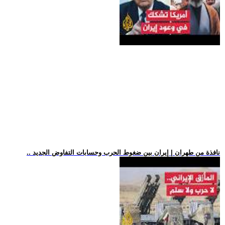
.. نافذة من طهران | إيران بين ضغوط الحرب وحسابات التفاوض الجديد