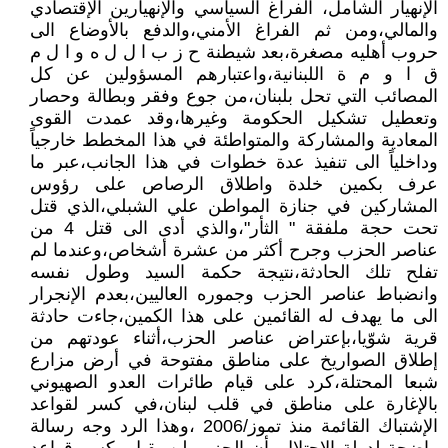
الإنهيار الشامل، الفراغ السياسي والإنهيارين الإقتصادي
والمالي،ومن ثم الفراغ الأمني،والدفع بالأوضاع الى
حروب أهليه مصغرة،بعد شيطنة ح ز ب ا ل ل ه و ا ل م
ق ا و م ة اللبنانية،واعتبارهم المسؤولين عن كل
المصائب التي تحل بلبنان،من جوع وفقر وبطالة وحصار
وتعطيل تشكيل الحكومة وغيرها،وقد عمدت القوى
المعادية والمشاركة والمتواطئة في هذا المخطط خارجياً
وداخلياً الى تنفيذ عدة خطوات في هذا الجانب،عبر ما
عرف بكمين خلدة واطلاق الرصاص على رؤوس
المشاركين في جنازة المواطن علي الشبلي،الذي قتل
تحت حجة ملفقة " الثأر"،والذي أدى الى قتل 4 من
عناصر الحزب وجرح أكثر من عشرة أشخاص،وعندما لم
تفلح تلك الحادثة،نتيجة حكمة السيد وطول نفسه
وانضباط عناصر الحزب وجموره العاليين،بعدم الإنجرار
الى ما يهدف له القائمين على هذا الكمين،جاءت حادثة
قرية شوّيا،بإعتراض عناصر الحزب،أثناء عودتهم من
إطلاق الصواريخ على مناطق مفتوحة في أرض مزارع
شبعا المحتلة،كرد على قيام طائرات العدو الصهيوني
بالإغارة على مناطق في قلب لبنان،في كسر لقواعد
الإشتباك القائمة منذ تموز/2006 ،وهذا الرد وجه رسالة