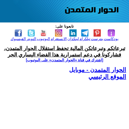
تابعونا على:
بودكاست
بنترست
تيلكرام
لينكدإن
الانستغرام
اليوتيوب
التويتر
الفيسبوك
تبرعاتكم وتبرعاتكن المالية تحفظ استقلال الحوار المتمدن،
فشاركونا في دعم استمرارية هذا الفضاء اليساري الحر
[اشترك في قناة ‫«الحوار المتمدن» على اليوتيوب]
الحوار المتمدن - موبايل
الموقع الرئيسي