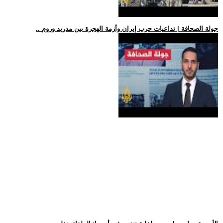
.. جولة الصحافة | تداعيات حرب إيران وأزمة الهجرة بين مدريد وروم