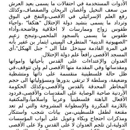
الأدوات المستخدمة في احتفالات ما يسمى بعيد العرش
من سعف النخيل وأغصان الريحان والصفصاف،وكذلك
رفع العلم الإسرائيلي في الأقصى،والنفخ في البوق
وترداد ما يسمى بنشيد دولة الإحتلال "هتكفا" ،واحياء
طقوس زواج وممارسات لا اخلاقية وفاضحة،وأداء
طقوس ما يسمى بالسجود الملحمي،وتبجح زعيم
"الصهيونية الدينية" المتطرف اليميني ايتمار بن غفير بأنه
في المرة القادمة سيدخل علناً الى " جبل الهيكل"،أي
المسجد الأقصى رافعاً علم دولة الإحتلال.
العدوان والإعتداءات على القدس بأحيائها وامواتها
ومقدساتها وفي المقدمة منها الأقصى لم ولن تتوقف،في
ظل حالة فلسطينية منقسمة على ذاتها ومتشظية
وضعيفة، وسلطة لا ترتقي بدورها ومسؤولياتها الى حجم
المخاطر المحدقة بالقدس والأقصى،وكذلك الحكومة
الأردنية صاحبة الوصاية على المقدسات والأقصى،فردود
الأفعال الباهتة فلسطينياً وعربياً واسلامياً،والمكتفية
باللازمة المكررة والإسطوانة المشروخة والتي لم تعد
مقنعة لطفل فلسطيني،من بيانات شجب واستنكار
ومذكرات احتجاج وبكاء وعويل على أبواب المؤسسات
الدولية،لن تلجم العدوان لا على القدس ولا على الأقصى