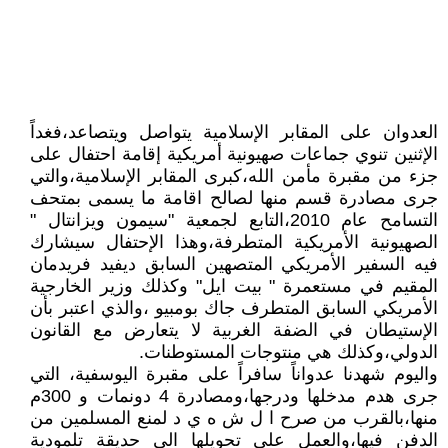
العدوان على المقابر الإسلامية يتواصل ويتصاعد،فغداً
الإثنين تنوي جماعات صهيونية أمريكية إقامة احتفال على
جزء من مقبرة مأمن الله،كبرى المقابر الإسلامية،والتي
جرى مصادرة قسم منها لصالح اقامة ما يسمى بمتحف
التسامح عام 2010،التابع لجمعية "سيمون ويزانتال "
الصهيونية الأمريكية المتطرفة،وهذا الإحتفال سيشارك
فيه السفير الأمريكي المتصهين السابق ديفيد فريدمان
المقيم في مستعمرة " بيت ايل" وكذلك وزير الخارجية
الأمريكي السابق المتطرف جاك بومبيو ،والذي اعتبر بأن
الإستيطان في الضفة الغربية لا يتعارض مع القانون
الدولي،وكذلك هي منتوجات المستوطنات.
واليوم شهدنا عدواناً سافراً على مقبرة اليوسفية، التي
جرى هدم مدخلها ودرجها،ومصادرة 4 دونمات و 300م
منها،بالقرب من صرح ا ل ش ه ي د لمنع المسلمين من
الدفن فيها،والعمل على تحويلها الى حديقة تلمودية