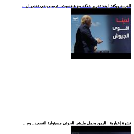
.. العربية ويكند | بعد تقرير خلافه مع هيغسيث.. ترمب ينفي نقص ال
.. نشرة إخبارية | اليمن يحمل مليشيا الحوثي مسؤولية التصعيد.. وم