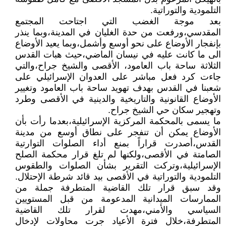
التلمودية والتوراتية.
بعد موجة الغضب التي اجتاحت المجتمع
المقدسي،ورفعت من حدة الغليان في المدينة،وبما ينذر
بإنفجار الأوضاع على نحو أوسع وأشمل،وبما يعيد الأوضاع
الى ما كانت عليه في نيسان الماضي،حيث هبات القدس
الثلاثة ساحة باب العامود، الأقصى والشيخ جراح،والتي
جاءت كرد فعل مباشر على العدوان الإسرائيلي على
شعبنا في القدس بهدف تهويد ساحة باب العامود وتغيير
الأوضاع القانونية والتاريخية والدينية في الأقصى وطرد
وتهجير سكان حي الشيخ جراح.
ما يسمى بالمحكمة المركزية الإسرائيلية،بعدما رأت بأن
الأوضاع يمكن أن تنفجر على نطاق أوسع من مدينة
القدس،أصدرت قراراً بمنع أداء الصلوات التوارتية
الصامتة في الأقصى،ولكنها لم تلغ قرار محكمة الصلح
الإسرائيلية،وتركت التقرير بشأن الصلوات والطقوس
التلمودية والتوراتية في الأقصى بيد قائد شرطة الإحتلال.
وقد سبق قرار تلك القاضية المتطرفة جملة من
الممارسات الميدانية المدعومة من قبل المستويين
السياسي والأمني،مهدت لقرار تلك القاضية
المتطرفة،خلال فترة الأعياد جرت محاولات لإدخال