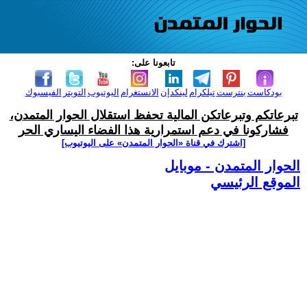
تابعونا على:
بودكاست
بنترست
تيلكرام
لينكدإن
الانستغرام
اليوتيوب
التويتر
الفيسبوك
تبرعاتكم وتبرعاتكن المالية تحفظ استقلال الحوار المتمدن،
فشاركونا في دعم استمرارية هذا الفضاء اليساري الحر
[اشترك في قناة ‫«الحوار المتمدن» على اليوتيوب]
الحوار المتمدن - موبايل
الموقع الرئيسي