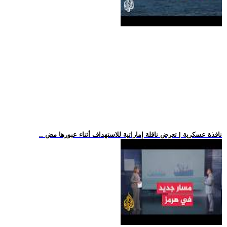
.. نافذة عسكرية | تعرض ناقلة إماراتية للاستهداف أثناء عبورها مض