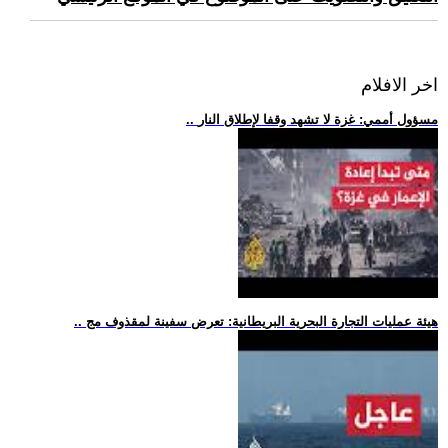
اخر الافلام
.. مسؤول أممي: غزة لا تشهد وقفا لإطلاق النار
.. هيئة عمليات التجارة البحرية البريطانية: تعرض سفينة لمقذوف مج