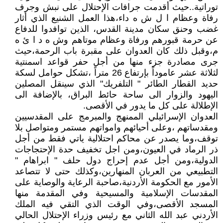
توراتية..حيث أقدمت جرافات الإحتلال على نبش وجرف
رفاة وعظام ا ل ش ه داء،هذا العمل الشنيع الذي أثار
غضب وحنق سكان مدينة القدس، الذين توافدوا للدفاع
عن حرمة قبورهم ورفاة وعظام موتاهم وش ه د ا ئ ه
م،وقبل ذلك كان العدوان على مقبرة باب الرحمة،حيث
جرى مصادرة جزء منها من أجل حفر قواعد اسمنتية
لثلاثة عشر عاموداً بإرتفاع 26 متراً ،تشكل حوامل لسكة
حديد القطار الطائر " التلفريك" الذي سينقل المصلين
اليهود والزوار الى ساحة حائط البراق، بالإضافة الى
الإطلالة على كل ما يدور في الأقصى.
العدوان الإسرائيلي الممنهج والمبرمج على المقدسيين
ومقدساتهم ،وعلى أحيائهم وامواتهم مستمر ومتواصل بلا
توقف،وما يصدر عن محاكم احتلالية ياتي فقط من أجل
ذر الرماد في العيون،ومن اجل تخفيف حدة الإحتجاجات
الدولية،ومن أجل عدم إحراج دول حلف " ابراهام "
التطبيعي من العربان المنهارين،وكذلك حتى لا تتصاعد
الأمور مع الحكومة الأردنية،صاحبة الرعاية والوصاية على
المقدسات الإسلامية والمسيحية وفي المقدمة منها
المسجد الأقصى،وفي الوقت الذي التقي فيه الملك
الأردني عبد الله الثاني مع رئيس وزراء الإحتلال الحالي