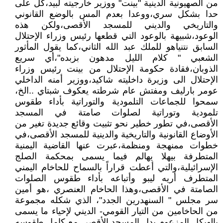
من الصهيونية الدينية "بينت" ووزير خارجيته لبيد،كل على
حدا بشكل سري،ووعدا بعدم المس بالوضع القانوني
والتاريخي والديني للمسجد الأقصى،ولكن هذه
الوعود،شبيهة بالوعود التي قطعها رئيس وزراء الإحتلال
السابق نتنياهو للملك عبد الله الثاني،كما يقول المأثور
الشعبي " كلام الليل مدهون بزبده"،أي سريع
الذوبان،فقادة حكومة الإحتلال من بينت رئيس وزراء
الإحتلال الى وزيرة داخليته شاكيد،ووزير أمنه الداخلي
عومر بارليف ومفتش عام شرطته يعكوف شبتاي ..الخ،
سمحوا للجماعات التلمودية والتوراتية بأداء طقوس
تلمودية وتوراتية لصلوات صامتة في المسجد
الأقصى،في تطور خطير نحو تثبيت وقائع جديدة تغير من
الأوضاع القانونية والتاريخية والدينية للمسجد الأقصى،في
خطوات ممنهجة ومنظمة،عبرت عنها القاضية اليمنية
المتطرفة بيهلا يهالم فيما يسمى بمحكمة الصلج
الإسرائيلية،والتي أعطت قراراً بالسماح للحاخام اليمني
المتطرف أريه ليبو وأتباعه بأداء طقوس الصلوات
الصامتة في الأقصى،وهذا الحاخام العنصري ،هو أمين
سر مجلس " السنهدرين الجدد"، الذي شكله مجموعة
من الحاخامين من التيار القومي- الديني لإحياء ما يسمى
بالهيكل المزعوم بدل المسجد الأقصى مع كامل طقوسه