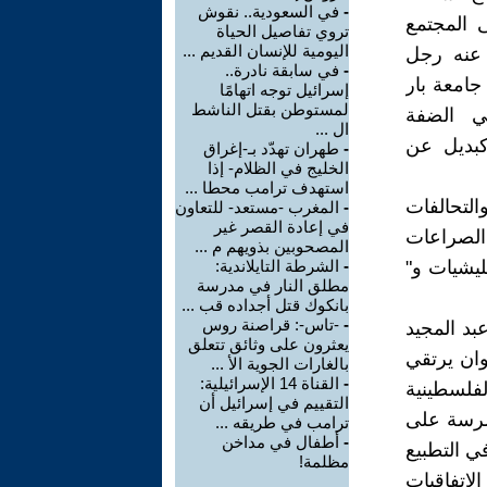
-
في السعودية.. نقوش
 المجتمع
تروي تفاصيل الحياة
اليومية للإنسان القديم ...
 عنه رجل
-
في سابقة نادرة..
جامعة بار
إسرائيل توجه اتهامًا
لمستوطن بقتل الناشط
في الضفة
ال ...
 كبديل عن
-
طهران تهدّد بـ-إغراق
الخليج في الظلام- إذا
استهدف ترامب محطا ...
لتحالفات
-
المغرب -مستعد- للتعاون
في إعادة القصر غير
الصراعات
المصحوبين بذويهم م ...
ليشيات و"
-
الشرطة التايلاندية:
مطلق النار في مدرسة
بانكوك قتل أجداده قب ...
-
-تاس-: قراصنة روس
بد المجيد
يعثرون على وثائق تتعلق
ان يرتقي
بالغارات الجوية الأ ...
-
القناة 14 الإسرائيلية:
فلسطينية
التقييم في إسرائيل أن
شرسة على
ترامب في طريقه ...
-
أطفال في مداخن
ي التطبيع
مظلمة!
لإتفاقيات