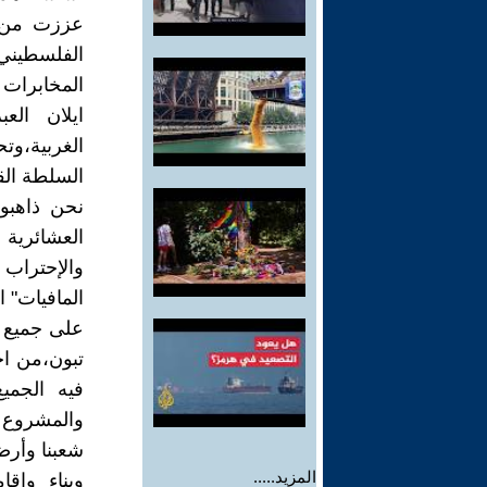
عززت من س
الفلسطيني
المخابرات 
ايلان الع
الغربية،وت
السلطة الق
نحن ذاهبو
العشائرية 
والإحتراب 
المافيات" ا
على جميع ا
تبون،من ا
فيه الجمي
والمشروع 
شعبنا وأرض
المزيد.....
وبناء وإقا