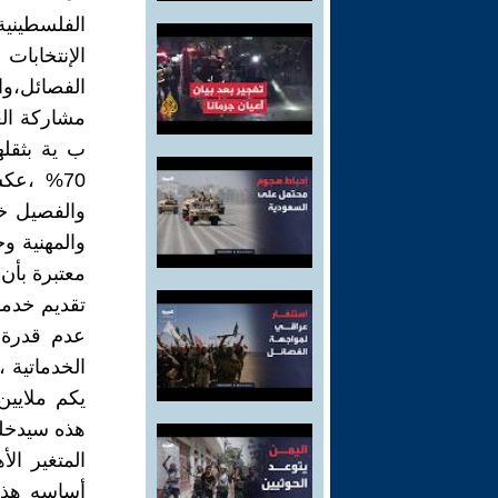
الفلسطيني
الإنتخابا
الفصائل،و
مشاركة الع
ب ية بثقله
70% ،عك
والفصيل خل
والمهنية و
معتبرة بأن
تقديم خدم
عدم قدرة 
الخدماتية 
يكم ملايين
هذه سيدخله
المتغير ال
أساسه هذه 