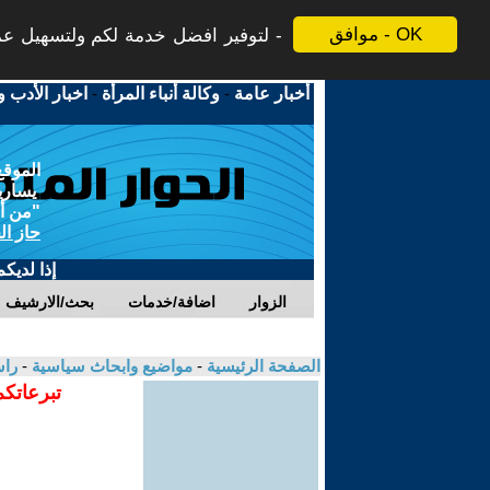
موافق - OK
لتوفير افضل خدمة لكم ولتسهيل عملي
أخبار عامة
-
وكالة أنباء المرأة
-
اخبار الأدب و
الموقع
يسارية
"من أج
حاز ال
إذا لديك
الزوار
اضافة/خدمات
بحث/الارشيف
الصفحة الرئيسية
-
مواضيع وابحاث سياسية
-
راس
تبرعاتكم