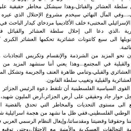
لطة العشائر والقبائل،وهذا سيشكل مخاطر حقيقية على
،...وفي المآل النهائي سيخدم مشروع الإحتلال الذي عبره
الإسرائيلي المختبىء خلف الأكاديميا مردخاي كيدار الباحث في 
برية ،الذي دعا الى إحلال سلطة العشائر والقبائل 
حويلها الى سبع كانتونات عشائرية تحكمها العشائر الكبرى
ائمة.
ن نحو المزيد من الشرذمة والإنقسام وتكريس التجاذبات وا
والقبلية في المجتمع...وهذا يعني أننا سنشهد المزيد من 
العشائري والقبلي،وتنامي ظاهرة العنف والجريمة وتشكل الم
لعشائرية والقبلية وتغييب سلطة القانون.
لقوى السياسية الفلسطينية أن تلتقط دعوة الرئيس الجزائر ع
جل حوار جاد وحقيقي على أرض الجزائر،أرض المليون شهيد،و
ع الى مستوى التحديات والمخاطر التي تحدق بالقضية ال
الوطني الفلسطيني،ففي ظل ما نشهد من هجمة اسرائيلية 
نا وحقوقنا وقضيتنا ومقدساتنا،وإيغال النظام الرسمي العربي ف
مة التحالفات العسكرية والأمنية مع الإحتلال،وحتى توقيع ا