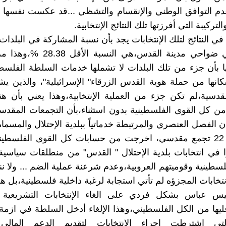
دم التوافق الوطني والإنقسام والتشظي ...قد عكست نفسها 
تركيبة التي أفرزتها تلك النتائج الإنتخابية.
ي النتائج لتلك الإنتخابات يجد بأن نسبة المشاركة في البلدات
الواقعة في ضواحي مدينة القدس،هي النسب
 بأن جزء من تلك البلدات لا تشملها خدمات السلطة الفلسط
نها من حملة هوية القدس الزرقاء" الإسرائيلية"، والذين ي
مقدسية،لم تكن جزء من العملية الإنتخابية،وهذا يعني بأن ه
 كل القوى الفلسطينية بدون استثناء،بأن التجمعات المقدسي
 الفصل العنصري والمرتبطة خدماتياً ببلدية الإحتلال والمس
1"،وعددها 22 تجمع مقدسي، اخرجت من حسابات كل القوى الفلسطين
 في انتخابات بلدية الإحتلال " القدس" من منطلقات سياسي
فلسطينية وقوميتهم العروبية،وعدم شرعنة عملية الضم ... ولا 
نتخابات المجزؤه لم تأتي استجابة لرغبة داخلية فلسطينية،بل ه
ئيس عباس بشكل فردي على الغاء الإنتخابات التشريعية و
ليها من الكل الفلسطيني،وهذا الإلغاء أدخل السلطة في ازمة
لتي اشترطت اجراء الإنتخابات لتقديم الدعم المالي