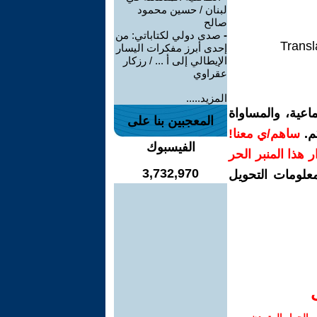
لبنان / حسين محمود
صالح
-
صدى دولي لكتاباتي: من
Transl
إحدى أبرز مفكرات اليسار
الإيطالي إلى أ ... / رزكار
عقراوي
المزيد.....
اعية، والمساواة
المعجبين بنا على
م.
ساهم/ي معنا!
الفيسبوك
رار هذا المنبر الحر
3,732,970
معلومات التحويل