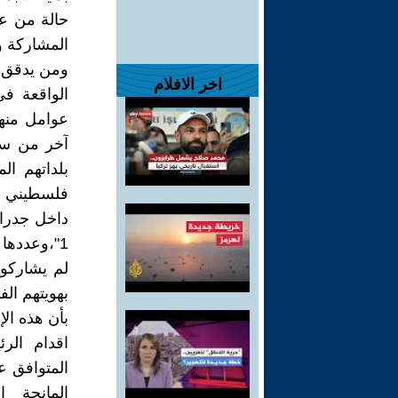
حالة من ع
المشاركة وال
ومن يدقق ف
اخر الافلام
عوامل منها
آخر من سكا
بلداتهم ال
فلسطيني من
داخل جدران
لم يشاركوا
بهويتهم ال
بأن هذه الإ
اقدام الر
المتوافق ع
المانحة ا