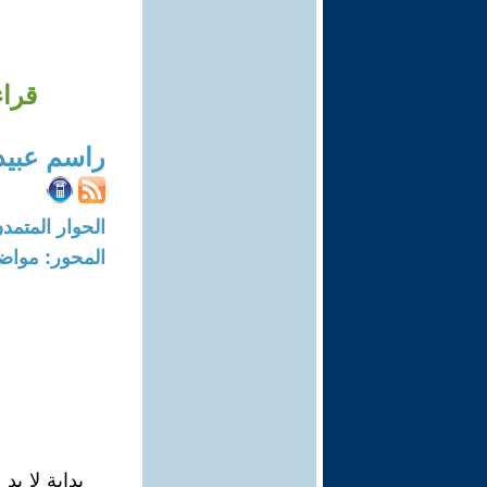
قراء
راسم عبيد
الحوار المتمدن-العدد: 7105 - 21
المحور: مواض
بداية لا ب