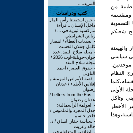
المزيد.....
طينية من
كتب ودراسات
ة ومنقسمة
-
حين استيقظ رأس المال
التصفوية
داخل الإنسان .. قراءة
ماركسية ثورية في ... /
لح شعبكم
رياض الشرايطي
-
ابجديات العطاء / انتصار
كامل جفلان الخشت
 والهيمنة
-
مجلة سلاح النقد، عدد
طني سياسي
جوان-جويلية-اوت 2026 /
مجلة سلاح النقد
 موحدتين.
-
حقوق العصر / أحمد
ج النظام
التاوتي
-
قصة الأمراض المزمنة و
قسام،كلما
إفلاس الأطباء / عدنان
ة الأولى
رضوان
Letters from the East /
-
ني وتآكل
عدنان رضوان
-
العولمة الرأسمالية:
شر الأخطر
جدل المجرد والملموس /
اسية،وهذا
فاخر جاسم
-
سياسة حفار الساق / د.
خالد زغريت
-
الطائفية المتغلغلة في