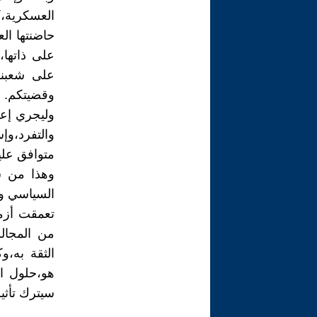
العسكرية،
حاضنتها ال
على ذاتها
على شعبنا
وقضيتكم.
وليجري إعا
والتفرد،وإ
متوافق علي
وهذا من شأ
السياسي وا
تعمقت أزم
من المجال
الثقة به،و
هو،حلول الت
سيترك تأثي