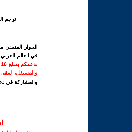
ترجم ال
الحوار المتمدن م
في العالم العربي
ب
والمستقل، ليبقى ص
والمشاركة في دع
ا‫