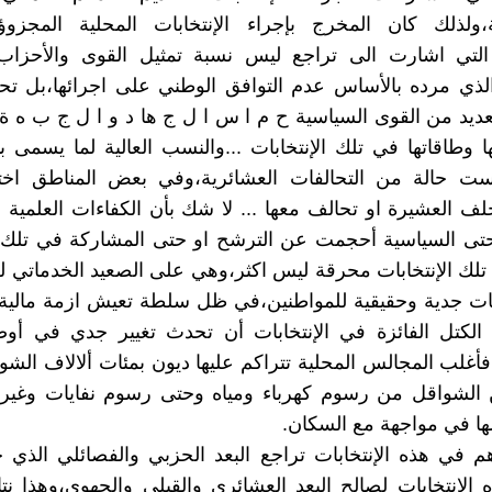
ة،ولذلك كان المخرج بإجراء الإنتخابات المحلية المجزوؤة
ت التي اشارت الى تراجع ليس نسبة تمثيل القوى والأحزا
الذي مرده بالأساس عدم التوافق الوطني على اجرائها،بل ت
ديد من القوى السياسية ح م ا س ا ل ج ها د و ا ل ج ب ه 
ا وطاقاتها في تلك الإنتخابات ...والنسب العالية لما يسمى ب
ست حالة من التحالفات العشائرية،وفي بعض المناطق اختبأ
ف العشيرة او تحالف معها ... لا شك بأن الكفاءات العلمية وا
حتى السياسية أحجمت عن الترشح او حتى المشاركة في تلك ا
 تلك الإنتخابات محرقة ليس اكثر،وهي على الصعيد الخدماتي 
ات جدية وحقيقية للمواطنين،في ظل سلطة تعيش ازمة مالي
الكتل الفائزة في الإنتخابات أن تحدث تغيير جدي في أوض
،فأغلب المجالس المحلية تتراكم عليها ديون بمئات ألالاف الشو
 الشواقل من رسوم كهرباء ومياه وحتى رسوم نفايات وغيرها
ا في مواجهة مع السكان.
أهم في هذه الإنتخابات تراجع البعد الحزبي والفصائلي الذ
الإنتخابات لصالح البعد العشائري والقبلي والجهوي،وهذا ن