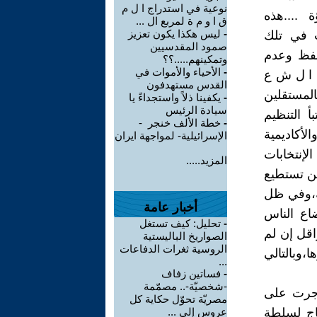
نوعية في استدراج ا ل م
 ....هذه
ق ا و م ة لمربع ال ...
-
ليس هكذا يكون تعزيز
ب في تلك
صمود المقدسيين
حفظ وعدم
وتمكينهم.....؟؟
-
الأحياء والأموات في
ة ا ل ش ع
القدس مستهدفون
المستقلين
-
يكفينا ذلاً واستجداءً يا
سيادة الرئيس
 التنظيم
-
خطة الألف خنجر -
لأكاديمية
الإسرائيلية- لمواجهة ايران
لإنتخابات
المزيد.....
لن تستطيع
ة،وفي ظل
أخبار عامة
اع الناس
-
تحليل: كيف تستغل
اقل إن لم
الصواريخ الباليستية
الروسية ثغرات الدفاعات
،وبالتالي
...
-
فساتين زفاف
-شخصيّة-.. مصمّمة
ي جرت على
مصريّة تحوّل حكاية كل
تاج لسلطة
عروس إلى ...