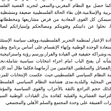
كما حصل مع النظام المغربي،والسعي لتجريد القضية الفلس
عربية والإسلامية،فإن بقاء الحالة الفلسطينية ضعيفة ومتشظي
،سيمكن كل القوى المعادية من فرض مشاريعها ومخططاتها 
، تخلوا عن ذاتيتكم وفئويتكم ومصالحكم وإمتيازاتكم لصا
دة الإعتبار لمنظمة التحرير الفلسطينية،ووقف سياسة الإستئثار
ستعادة الوحدة الوطنية وإنهاء الإنقسام،على أساس برنامج و
ه،وشراكة حقيقية في القيادة والقرار،ورسم رؤية واستراتيجية
نه أن يفتح الباب امام اجراء انتخابات سياسية شاملة،تخر
لفصائل والسلطتين القائمتين من أزماتهما،فكلما طال أمد الإن
ة النظام السياسي الفلسطيني.حيث عكست الإنتخابات للمرحل
س المحلية والبلدية،مدى هشاشة النظام السياسي الفلسطي
كذلك حجم التراجع بالثقة بالأحزاب والقوى السياسية والمؤ
راتبية العشائرية والقبلية كقائدة بدل القيادات الوطنية السي
رات العميقة على وحدة المجتمع والسلم الأهلي والمجتمعي.