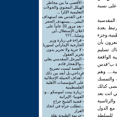
-
الأقصى ما بين مخاطر
على نسبة
الهيكل المعنوي والجولات
التعليمية الإلزا ...
-
في القدس بعد استهداف
 المقدسية
البشر.....يستهدف الحجر
-
بعد مرور 33 عاماً على
ة الأقل 28.38 %،وهذا مرتبط بعدة
اعلان الإستقلال..أين
ينية،وجزء
وصلنا...؟؟؟
-
قراءة في زيارة وزير
شعرون بأن
الخارجية الإماراتي لسوريا
ناك تسليم
-
لا حرية ولا تحرير بدون
تحرير العقول
ة الواقعة
-
المرجل المقدسي يغلي
...والإنفجار قادم
ماة ب"قدس
-
القصة ليست تصريح
ية.... وهم
قرداحي،بل أبعد من ذلك
-
أهداف الحملة الإحتلالية
ة والتمسك
على المؤسسات الأهلية
ننسى كذلك
الفلسطينية
-
زيارة بينت لموسكو ...و-
ي اتت بعد
الفوبيا- الإيرانية
الرئاسية
-
قضية الشيخ جراح
...تتطلب جرأة في اتخاذ
 مع الدول
القرار
 للسلطة
-
جريمة الطيونة نقلة