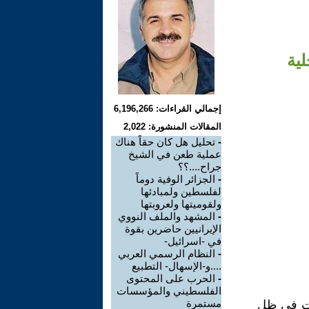
لية
إجمالي القراءات: 6,196,266
المقالات المنشورة: 2,022
-
تحليل هل كان حقاً هناك
عملية طعن في الشيخ
جراح....؟؟
-
الجزائر الوفية دوماً
لفلسطين ولمبادئها
ولقوميتها ولعروبتها
-
المشهد والملف النووي
الإيرانيين حاضرين بقوة
في -اسرائيل-
-
النظام الرسمي العربي
....و-الإسهال- التطبيع
-
الحرب على المحتوى
الفلسطيني والمؤسسات
مستمرة
جرت في ظل