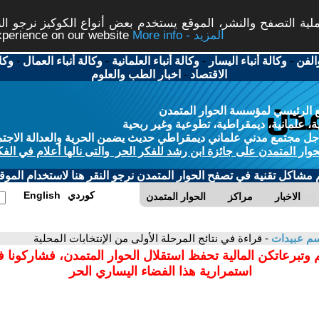
ة التصفح والنشر، الموقع يستخدم بعض أنواع الكوكيز نرجو النق
More info - المزيد
experience on our website
الفن
-
وكالة أنباء اليسار
-
وكالة أنباء العلمانية
-
وكالة أنباء العمال
-
وكا
الاقتصاد
-
اخبار الطب والعلوم
 الرئيسي لمؤسسة الحوار المتمدن
، علمانية، ديمقراطية، تطوعية وغير ربحية
ل مجتمع مدني علماني ديمقراطي حديث يضمن الحرية والعدالة الاجتم
حوار المتمدن على جائزة ابن رشد للفكر الحر والتى نالها أعلام في الفك
م مشاكل تقنية في تصفح الحوار المتمدن نرجو النقر هنا لاستخدام الموقع
كوردي
English
الاخبار
مراكز
الحوار المتمدن
م عبيدات
- قراءة في نتائج المرحلة الأولى من الإنتخابات المحلية
 وتبرعاتكن المالية تحفظ استقلال الحوار المتمدن، فشاركونا 
استمرارية هذا الفضاء اليساري الحر