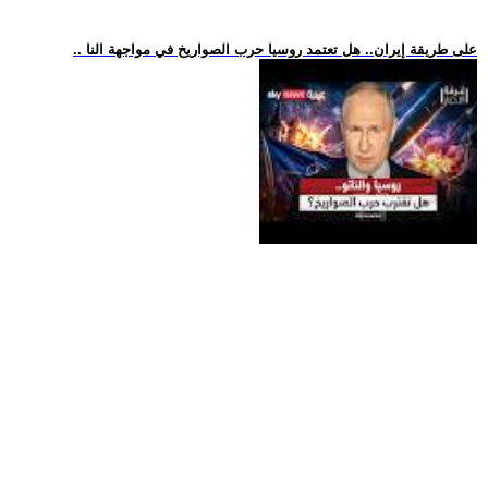
.. على طريقة إيران.. هل تعتمد روسيا حرب الصواريخ في مواجهة النا