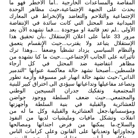
المقاصة والمساعدات الخارجية ..أما الأخطر فهو ما
يحدث على الجبهة الإجتماعية،حيث مظاهر الوحدة
الإجتماعية والتلاحم والتعاضد والإنخراط في المعارك
الميدانية ضد المحتل التي كانت سائدة في الإنتفاضة
الأولى ..لم تعد قائمة او موجودة ....فما نشهده الآن بعد
مرور 33 عاماً على اعلان الإستقلال ،بأن تحقيق هذا
الإستقلال يتباعد ولا يقترب...حيث الإنقسام يتعمق
والنظام السياسي يزداد تشظياً وضعفاً ...وهذا ترك
تأثيراته على الجانب الإجتماعي....حيث ما كنا نشهده من
مظاهر انتفاضية ضد المحتل في كل أرجاء
فلسطين...أصبحنا نشهد حالة معاكسة عنوانها "التدمير
الذاتي"،حيث نشهد حالة انهيار غير مسبوقة وأزمة تطور
وتصاعد مفاعيلها وتداعياتها سيؤدي الى اختراق كبير للبنية
المجتمعية وتفكيك جدران النسيجين الوطني
والمجتمعي...حيث ضعف السلطة ووجود حواضن
للعشائرية والقبلية في بنية السلطة وأجهزتها
ومؤسساتها،جعل العشائرية والقبلية وكل ما له من
انفلات وتشكل مافيات ومليشيات لديها من النفوذ
والسلاح،ما يمكنها من فرض اجنداتها ومصالحها
وتجاوزاتها وتعدياتها على القانون وعلى كرامات الناس