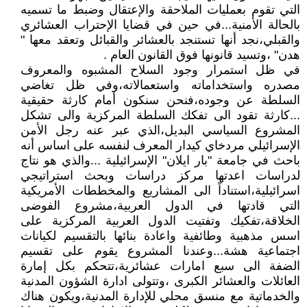
التي تقوم بعمليات الملاحقة والإعتقال وضبط ما تسميه
بالحالة الأمنية...في حين في قضايا الإحتراب العشائري
والقبلي،نجد أنها تستنجد بالعشائر والقبائل وتعقد معها "
هدن" ،وتسيد قانونها فوق القانون العام .
في ظل استمرار وجود السلاح المشبوه والمعروف
مصدره واستخداماته واستعمالاته،وفي ظل تغاضي
السلطة عن وجوده،فنحن سنكون أمام كارثة حقيقية
...كارثة تقود الى تفكك السلطة المركزية والى تشكل
المشروع السياسي البديل،الذي عبر عنه رجل الأمن
الإسرائيلي مردخاي كيدار المعرف لنفسه على اساس أنه
باحث في جامعة "بار ايلان" الإسرائيلية ...والذي هو نتاج
لدراسات اعدتها مركز دراسات وبحث استراتيجي
اسرائيلية،استناداً الى المشاريع والمخططات الأمريكية
التي قادتها في الدول العربية،مشروع الفوضى
الخلاقة،تفكيك وتفتيت الدول العربية المركزية على
اسس مذهبية وطائفية واعادة بنائها بالتقسيم لكيانات
اجتماعية هشة...وعندنا المشروع يقوم على تقسيم
الضفة الى سبع امارات عشائرية،تتحكم بكل إمارة
العائلات والعشائر الكبرى ،وتتولى ادارة الشؤون المدنية
والخدماتية مع منسق محلي للإدارة المدنية،ويكون هناك