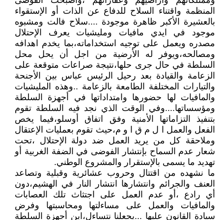
وممتلكاتهم وأراضيهم وعقاراتهم ،وأصبحت الفوضى
المنظمة واقتناء السلاح للدفاع عن الذات أو الإستقواء
بالعشيرة الأكبر ظاهرة موجودة ....سلاح فالت ومشبوه
موجود في ايدي مافيات ومليشيات يعرف الإحتلال
مصدره ويعمل على توجيه استخداماته،بما يخدم اهدافه
ومصالحه،ويوفر له الأرضية من اجل أن يحل محل
السلطة في حال جرى حلها،نتيجة صراعات متوقعة على
الزعامة والقيادة بعد رحيل الرئيس عباس بين الأجنحة
والتيارات المختلفة الطامعة بالزعامة ..وهذه المليشيات
والمافيات لها حضورها وامتداداتها في أجهزة السلطة
ومؤسساتها....وفي الوقت الذي نجد فيه السلطة تقوم
بتنفيذ التزاماتها الأمنية وفق اتفاق أوسلو،فيما يخص
الفعل والعمل ا ل م ق ا و م،حيث تقوم بعمليات الإعتقال
وملاحقة كل من يريد العمل ضد دولة الإحتلال ،تحت
شعار عدم السماح بإنتشار الفوضى في الضفة الغربية أو
تهديد ما يسمى بالإستقرار والمشروع الوطني.
ما نشهده من اقتتال وحروب عشائرية وقبلية وتصاعد
العنف والجرائم وانتشارها انتشار النار في الهشيم،دون
أي رادع ،أو عدم العمل على اجتثاث تلك العصابات
والمافيات والعمل على مساءلتها ومحاسبتها وفرض
سيادة القانون عليها ...يجعلنا نتساءل،اين أجهزة السلطة