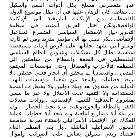
عدو متغطرس مسلح بكل أدوات القمع والتنكيل
....انتفاضة كان الرهان عليها في أن تنقل موضوع الدولة
الفلسطينية من الإمكانية التاريخية الى الإمكانية
الواقعية،ولكن اختار الفريق المتنفذ في منظمة
التحرير،خيار الإستثمار السياسي المتسرع لمفاعيل
الإنتفاضة...لكي نصل بها الى مؤتمر مدريد ومن ثم كارثة
أوسلو التي نشهد تجلياتها على الأرض أزمات مستعصية
سياسية تطال كل تشكيلات وعناوين النظام السياسي
الفلسطيني في الضفة والقطاع من سلطتين الى
المنظمة فالأحزاب والفصائل وحتى مؤسسات المجتمع
المدني ...واقتصادياً لم يتحقق أي انجاز فعلي حقيقي ..لا
بربط قطاعات واسعة من شعبنا بمؤسسات النهب
الدولية من صندوق نقد وبنك دوليين ولا بشعارات التنمية
المستدامة ولا التنمية تحت الإحتلال ولا عبر ما سمي
بمشروع "العناقيد" للتنمية الإقتصادية ..وزادت معدلات
الفقر والبطالة والجوع،وبقيت غزة تحت الحصار ....ولم
يتم بناء أية مشاريع انتاجية ولم تتخذ أية خطوات عملية
للفكاك عن الإقتصاد الإسرائيلي،بإستثناء تجربة مقاطعة
العجول الإسرائيلية الفاشلة ..بل بقي المظهر العام
اقتصاد ريعي تسولي يعتاش على الضرائب واموال