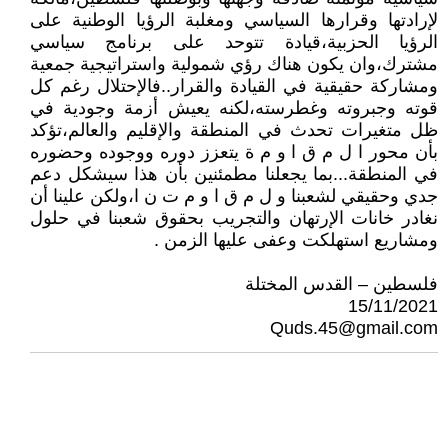
لإرادتها وقرارها السياسي ومغلبة الرؤيا الوطنية على
الرؤيا الحزبية،قيادة تتوحد على برنامج سياسي
مشترك،وان يكون هناك رؤي شمولية واستراتيجية جمعية
ومشاركة حقيقية في القيادة والقرار..فالإحتلال رغم كل
قوته وجبروته وغطرسته،لكنه يعيش أزمة وجودية في
ظل متغيرات تحدث في المنطقة والإقليم والعالم،تؤكد
بأن محور ا ل م ق ا و م ة يتعزز دوره ووجوده وحضوره
في المنطقة...بما يجعلنا مطمئنين بأن هذا سيشكل دعم
جدي وحقيقي لشعبنا و ل م ق ا و م ت ن ا،ولكن علينا أن
نغادر خانات الإرتهان والتجريب بحقوق شعبنا في حلول
ومشاريع استهلكت وعفى عليها الزمن .
فلسطين – القدس المختلة
15/11/2021
Quds.45@gmail.com