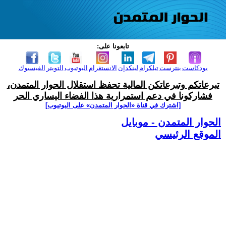
تابعونا على:
بودكاست
بنترست
تيلكرام
لينكدإن
الانستغرام
اليوتيوب
التويتر
الفيسبوك
تبرعاتكم وتبرعاتكن المالية تحفظ استقلال الحوار المتمدن،
فشاركونا في دعم استمرارية هذا الفضاء اليساري الحر
[اشترك في قناة ‫«الحوار المتمدن» على اليوتيوب]
الحوار المتمدن - موبايل
الموقع الرئيسي