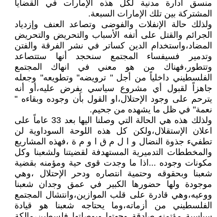
منسق ادارة مدنية لكل هذه الإمارات في القضايا
المشتركة بين تلك الإمارات السبعة.
ولذلك حالة الإنفلات والفوضى وتصاعد العنف وإزدياد
الجرائم والقتل على أتفه الأسباب والتحريض والتحريض
المضاد،واستخدام الدين كساتر في نشر الفرقة والفتن
وتدمير فسيفساء المجتمع سنحجد أنها ستتصاعد
وتتطور،فهناك من هو معني في انهاك المجتمع
الفلسطيني داخلياً من أجل " ترويضه" وتطويعه" وجعله
جاهزاً لقبول أي مشروع سياسي يفرض عليه،أو أنه
يترحم على وجود الإحتلال،او القول بأن وجوده وبقاءه "
نعمة" في ظل ما يشهده من جحيم.
ولذلك هذه هي الحالة التي وصلنا اليها بعد 33 عاماً على
اعلان الإستقلال،ولكن كل هذه اللوحة السوداوية لن
تطفيء جذوة النضال و ا ل م ق ا و م ة ،فهذه المشاريع
والمخططات التدميرية المستهدفة لقضيتنا ولشعبنا وكل
مكونات وجوده ...اذا ما وجدت قوى حية ومؤمنه بقضية
شعبنا وبحقوقه وحتمية انتصاره ودحر الإحتلال ،وهي
موجودة ولها حضورها الكبير في عمق وجدان شعبنا
ووعيه،وهي قادرة على قلب الموازين،وانتشال المجتمع
الفلسطيني من أزماته،وما يحتاجه شعبنا هو قيادة
سياسية مؤتمنه صادقة وجهتها وبوصلتها فلسطين،مالكة