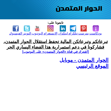
تابعونا على:
بودكاست
بنترست
تيلكرام
لينكدإن
الانستغرام
اليوتيوب
التويتر
الفيسبوك
تبرعاتكم وتبرعاتكن المالية تحفظ استقلال الحوار المتمدن،
فشاركونا في دعم استمرارية هذا الفضاء اليساري الحر
[اشترك في قناة ‫«الحوار المتمدن» على اليوتيوب]
الحوار المتمدن - موبايل
الموقع الرئيسي