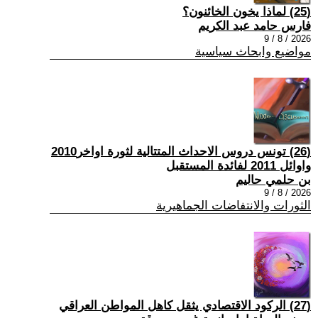
(25) لماذا يخون الخائنون؟
فارس حامد عبد الكريم
2026 / 8 / 9
مواضيع وابحاث سياسية
(26) تونس دروس الاحداث المتتالية لثورة اواخر2010
واوائل 2011 لفائدة المستقبل
بن حلمي حاليم
2026 / 8 / 9
الثورات والانتفاضات الجماهيرية
(27) الركود الاقتصادي يثقل كاهل المواطن العراقي