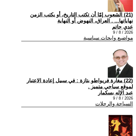
(21) الشعوب إمّا أن تكتب التاريخ، أو يكتب الزمن
نهاياتها... . العراق، النهوض أو النهاية
عدي حاتم
2026 / 8 / 9
مواضيع وابحاث سياسية
(22) مغارة فريواطو بتازة : في سبيل إعادة الاعتبار
لموقع سياحي متميز .
عبد الإله بسكمار
2026 / 8 / 9
السياحة والرحلات