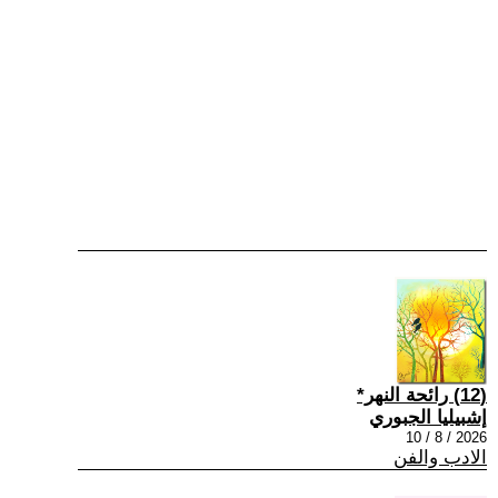
(12) رائحة النهر*
إشبيليا الجبوري
2026 / 8 / 10
الادب والفن