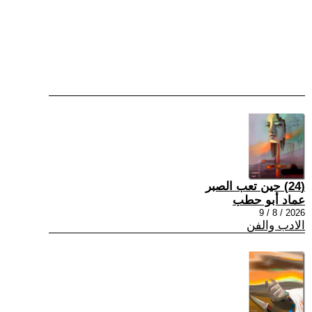
(24) حين تعب الصبر
عماد أبو حطب
2026 / 8 / 9
الادب والفن