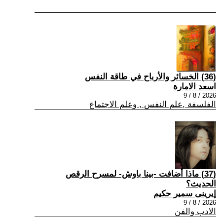
(36) الخسائر والأرباح في طاقة النفس
اسعد الامارة
2026 / 8 / 9
الفلسفة ,علم النفس , وعلم الاجتماع
(37) ماذا أضافت -بينا باوش- لمسرح الرقص
الحديث؟
إيرينى سمير حكيم
2026 / 8 / 9
الادب والفن