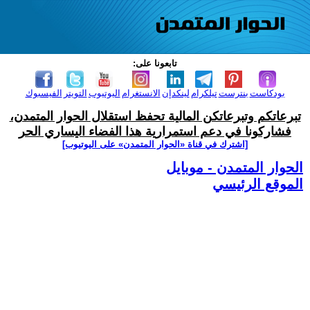
تابعونا على:
بودكاست
بنترست
تيلكرام
لينكدإن
الانستغرام
اليوتيوب
التويتر
الفيسبوك
تبرعاتكم وتبرعاتكن المالية تحفظ استقلال الحوار المتمدن،
فشاركونا في دعم استمرارية هذا الفضاء اليساري الحر
[اشترك في قناة ‫«الحوار المتمدن» على اليوتيوب]
الحوار المتمدن - موبايل
الموقع الرئيسي