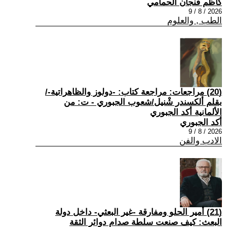
كاظم فنجان الحمامي
2026 / 8 / 9
الطب , والعلوم
(20) مراجعات: مراجعة كتاب: -دولوز والظاهراتية-/
بقلم ألكسندر شْنيل/شعوب الجبوري - ت: من
الألمانية أكد الجبوري
أكد الجبوري
2026 / 8 / 9
الادب والفن
(21) أمير الحلو ومفارقة -غير البعثي- داخل دولة
البعث: كيف صنعت سلطة صدام دوائر الثقة