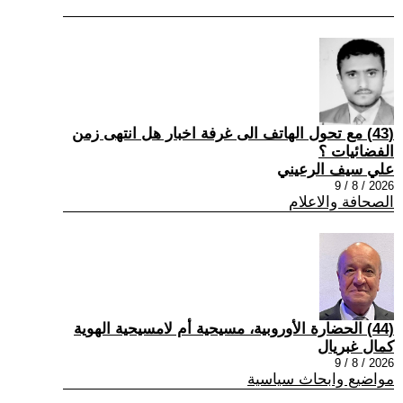
(43) مع تحول الهاتف الى غرفة اخبار هل انتهى زمن
الفضائيات ؟
علي سيف الرعيني
2026 / 8 / 9
الصحافة والاعلام
(44) الحضارة الأوروبية، مسيحية أم لامسيحية الهوية
كمال غبريال
2026 / 8 / 9
مواضيع وابحاث سياسية