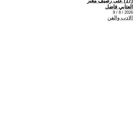
(17) على رصيف مغبر
العتابي فاضل
2026 / 8 / 9
الادب والفن