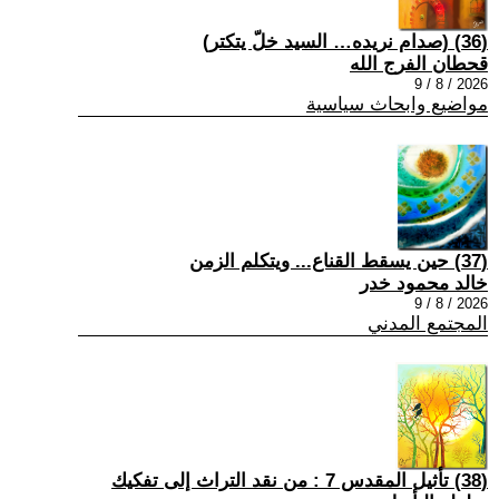
(36) (صدام نريده… السيد خلّ يتكتر)
قحطان الفرج الله
2026 / 8 / 9
مواضيع وابحاث سياسية
(37) حين يسقط القناع... ويتكلم الزمن
خالد محمود خدر
2026 / 8 / 9
المجتمع المدني
(38) تأثيل المقدس 7 : من نقد التراث إلى تفكيك