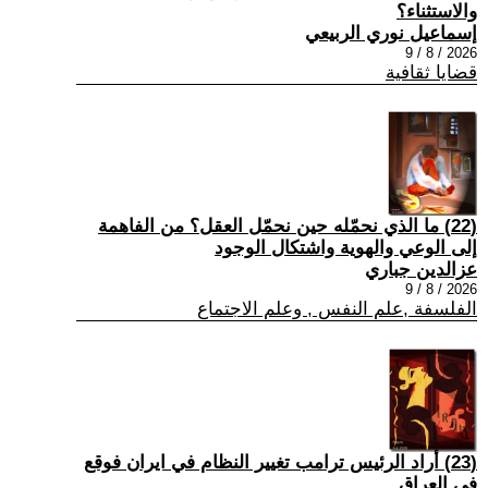
والاستثناء؟
إسماعيل نوري الربيعي
2026 / 8 / 9
قضايا ثقافية
(22) ما الذي نحمّله حين نحمّل العقل؟ من الفاهمة
إلى الوعي والهوية واشتكال الوجود
عزالدين جباري
2026 / 8 / 9
الفلسفة ,علم النفس , وعلم الاجتماع
(23) أراد الرئيس ترامب تغيير النظام في ايران فوقع
في العراق