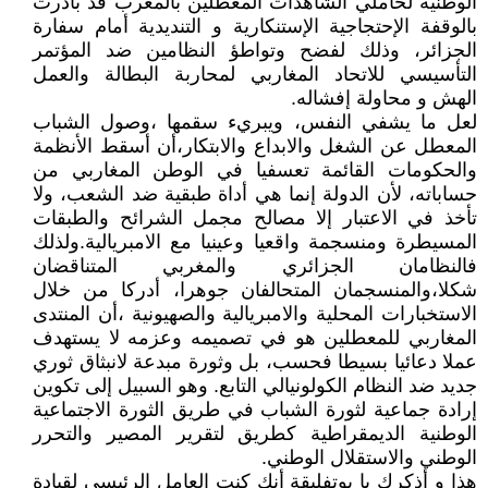
الوطنية لحاملي الشاهدات المعطلين بالمغرب قد بادرت
بالوقفة الإحتجاجية الإستنكارية و التنديدية أمام سفارة
الجزائر، وذلك لفضح وتواطؤ النظامين ضد المؤتمر
التأسيسي للاتحاد المغاربي لمحاربة البطالة والعمل
الهش و محاولة إفشاله.
لعل ما يشفي النفس، ويبريء سقمها ،وصول الشباب
المعطل عن الشغل والابداع والابتكار،أن أسقط الأنظمة
والحكومات القائمة تعسفيا في الوطن المغاربي من
حساباته، لأن الدولة إنما هي أداة طبقية ضد الشعب، ولا
تأخذ في الاعتبار إلا مصالح مجمل الشرائح والطبقات
المسيطرة ومنسجمة واقعيا وعينيا مع الامبريالية.ولذلك
فالنظامان الجزائري والمغربي المتناقضان
شكلا،والمنسجمان المتحالفان جوهرا، أدركا من خلال
الاستخبارات المحلية والامبريالية والصهيونية ،أن المنتدى
المغاربي للمعطلين هو في تصميمه وعزمه لا يستهدف
عملا دعائيا بسيطا فحسب، بل وثورة مبدعة لانبثاق ثوري
جديد ضد النظام الكولونيالي التابع. وهو السبيل إلى تكوين
إرادة جماعية لثورة الشباب في طريق الثورة الاجتماعية
الوطنية الديمقراطية كطريق لتقرير المصير والتحرر
الوطني والاستقلال الوطني.
هذا و أذكرك يا بوتفليقة أنك كنت العامل الرئيسي لقيادة