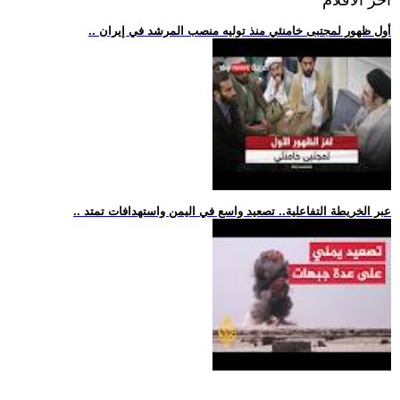
اخر الافلام
.. أول ظهور لمجتبى خامنئي منذ توليه منصب المرشد في إيران
.. عبر الخريطة التفاعلية.. تصعيد واسع في اليمن واستهدافات تمتد