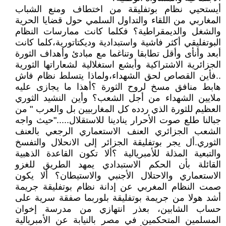
أيستحيي نظام بوتفليقة من اختطاف ومنع الشباب
المغاربي من اللقاء والتداول السلمي حول قضايا الحرية
والشغل والديمقراطية؟ فكلما كانت ممارسات النظام
البوتفليقي أكثر فاشية واستبدادية وديكتاتورية،كلما كانت
أبعد وأنأى وأقل تطابقا وتناغما مع مبادئ وأهداف الثورة
الجزائرية الاشتراكية وأبشع استغلالية لشعاراتها الثورية
..فأين القصاص لحق الشهداء،ولماذا يتسلط نظام فاش
هابط منافق مسخ لروح الثورة ؟أهذا ما يجازى عليه
ملايين الشهداء من أجل الشعب؟ وأين النشيد الثوري
العظيم للثورة الذي ردده كل المغاربيين بل والعرب " من
جبالنا طلع صوت الأحرار ينادينا للاستقلال....."حيث واجه
الشعب الجزائري العنف الاستعماري الرجعي بالعنف
الثوري.أل يجر بوتفليقة الجزائر إلى الانحلال والتفسخ
والتبعية المذلة للأمبريالية ؟ألا تكون القاعدة الذهبية
القائلة بأن الحكم الاستبدادي يمهد الطريق للغزو
الاستعماري والاحتلال الأجنبي والاستيطان؟ ألا يكون
صمت النظام المغربي عن إدانة نظام بوتفليقة جريمة
أشد هولا من جريمة بوتفليقة بلوربما صفقة سرية على
حساب الشابين، بعذر انتهازي من مدرسة إخوان
المسلمين المتحكمين في مصر بالنيابة عن الأمبريالية