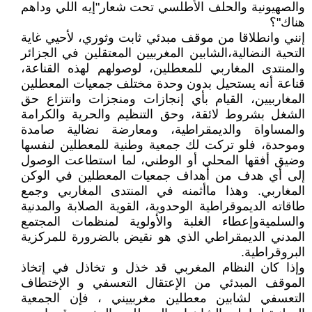
والصهيونية والحلف الأطلسي تحت شعار"إيه اللي وداهم
هناك"؟
إنني وانطلاقا من موقف مبدئي ثابت وثوري، لأحيي غاية
التحية النضالية،الشابين المغربيين المعتقلين في الجزائر
والمنتدى المغاربي للمعطلين، لوصولهم لهذه القناعة،
قناعة أنه يستحيل بدون وحدة مختلف جمعيات المعطلين
المغاربيين، القيام بأي إنجازات ومنجزات وانتزاع حق
الشغل بشروط لائقة، وحق التنظيم والحرية والكرامة
والمساواة والديمقراطية، ومعارضة نضالية صامدة
وموحدة، فلو تركت لك جمعية وطنية للمعطلين لنفسها
وضيق أفقها المحلي أو الوطني، لما استطاعت الوصول
إلى أي هدف من أهداف جمعيات المعطلين في الوكن
المغاربي. وهذا ماأثمنه في المنتدى المغاربي وجمع
طاقاته الديموقراطية الوحدوية، القوية الصلابة والمدنية
والسلميةوإعطاء الغلبة والأولوية لمنظمات المجتمع
المدني الديمقراطي الذي هو نقيض بالضرورة للمركزية
البروقراطية.
وإذا كان النظام المغربي قد خذل و تخاذل في إتخاذ
الموقف المبدئي من الإعتقال التعسفي و الإختطاف
التعسفي لشابين معطلين مغربييني ، فإن الجمعية