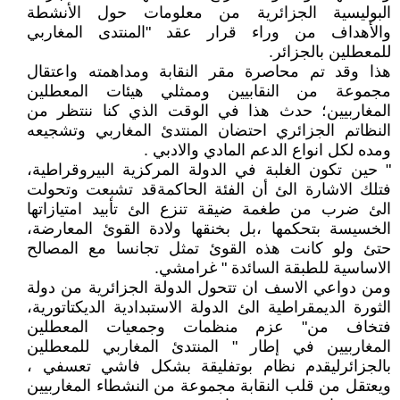
البوليسية الجزائرية من معلومات حول الأنشطة
والأهداف من وراء قرار عقد "المنتدى المغاربي
للمعطلين بالجزائر.
هذا وقد تم محاصرة مقر النقابة ومداهمته واعتقال
مجموعة من النقابيين وممثلي هيئات المعطلين
المغاربيين؛ حدث هذا في الوقت الذي كنا ننتظر من
النظاتم الجزائري احتضان المنتدئ المغاربي وتشجيعه
ومده لكل انواع الدعم المادي والادبي .
" حين تكون الغلبة في الدولة المركزية البيروقراطية،
فتلك الاشارة الئ أن الفئة الحاكمةقد تشبعت وتحولت
الئ ضرب من طغمة ضيقة تنزع الئ تأبيد امتيازاتها
الخسيسة بتحكمها ،بل بخنقها ولادة القوئ المعارضة،
حتئ ولو كانت هذه القوئ تمثل تجانسا مع المصالح
الاساسية للطبقة السائدة " غرامشي.
ومن دواعي الاسف ان تتحول الدولة الجزائرية من دولة
الثورة الديمقراطية الئ الدولة الاستبدادية الديكتاتورية،
فتخاف من" عزم منظمات وجمعيات المعطلين
المغاربيين في إطار " المنتدئ المغاربي للمعطلين
بالجزائرليقدم نظام بوتفليقة بشكل فاشي تعسفي ،
ويعتقل من قلب النقابة مجموعة من النشطاء المغاربيين