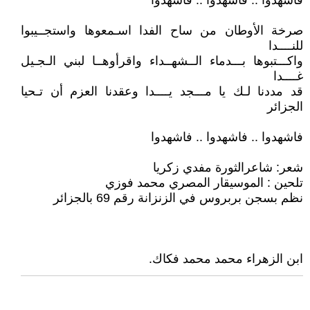
فاشهدوا .. فاشهدوا .. فاشهدوا
صرخة الأوطان من ساح الفدا اسـمعوها واستجــيبوا
للنــــدا
واكـــتبوها بـــدماء الــشهــداء واقرأوهــا لبني الـجـيل
غــــدا
قد مددنا لـك يا مـــجد يــــدا وعقدنا العزم أن تـحيا
الجزائر
فاشهدوا .. فاشهدوا .. فاشهدوا
شعر: شاعرالثورة مفدي زكريا
تلحين : الموسيقار المصري محمد فوزي
نظم بسجن بربروس في الزنزانة رقم 69 بالجزائر
ابن الزهراء محمد محمد فكاك.