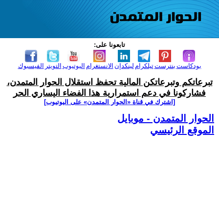
تابعونا على:
بودكاست
بنترست
تيلكرام
لينكدإن
الانستغرام
اليوتيوب
التويتر
الفيسبوك
تبرعاتكم وتبرعاتكن المالية تحفظ استقلال الحوار المتمدن،
فشاركونا في دعم استمرارية هذا الفضاء اليساري الحر
[اشترك في قناة ‫«الحوار المتمدن» على اليوتيوب]
الحوار المتمدن - موبايل
الموقع الرئيسي