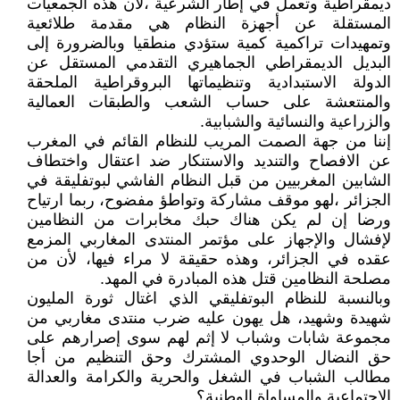
ديمقراطية وتعمل في إطار الشرعية ،لأن هذه الجمعيات
المستقلة عن أجهزة النظام هي مقدمة طلائعية
وتمهيدات تراكمية كمية ستؤدي منطقيا وبالضرورة إلى
البديل الديمقراطي الجماهيري التقدمي المستقل عن
الدولة الاستبدادية وتنظيماتها البروقراطية الملحقة
والمنتعشة على حساب الشعب والطبقات العمالية
والزراعية والنسائية والشبابية.
إننا من جهة الصمت المريب للنظام القائم في المغرب
عن الافصاح والتنديد والاستنكار ضد اعتقال واختطاف
الشابين المغربيين من قبل النظام الفاشي لبوتفليقة في
الجزائر ،لهو موقف مشاركة وتواطؤ مفضوح، ربما ارتياح
ورضا إن لم يكن هناك حبك مخابرات من النظامين
لإفشال والإجهاز على مؤتمر المنتدى المغاربي المزمع
عقده في الجزائر، وهذه حقيقة لا مراء فيها، لأن من
مصلحة النظامين قتل هذه المبادرة في المهد.
وبالنسبة للنظام البوتفليقي الذي اغتال ثورة المليون
شهيدة وشهيد، هل يهون عليه ضرب منتدى مغاربي من
مجموعة شابات وشباب لا إثم لهم سوى إصرارهم على
حق النضال الوحدوي المشترك وحق التنظيم من أجا
مطالب الشباب في الشغل والحرية والكرامة والعدالة
الاجتماعية والمساواة الوطنية؟