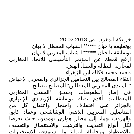
خريبكة-المغرب في 20.02.2013
بوتفليقة يا جبان ****** الشباب المعطل لا يهان
بوتفليقة يا جبان ****** الشباب المغربي لا يهان
ارفع قمعك عن المؤتمر التأسيسي للاتحاد المغاربي
لمحاربة البطالة والعمل الهش.
محمد محمد فكاك ابن الزهراء
التقاء المصالح بين النظامين الجزائري والمغربي لإجهاض
" المنتدى المغاربي للمعطلين" المصالح تتصالح.
في إطار الطغوطات وسحق "المنتدى المغاربي
للمعطلينث أقدم نظام بوتفليقة الإرتدادي الإنتهازي
بالجزائر على اختطاف واحتجاز واعتقال كل من
المناضلين المغربين الذهبي الوشاشحي وعماد كابو،
والهروب بهما، إلى مطار هواري بومدين، حيث تعرضا
لكل أنواع التعذيب والترهيب والاستنطاق والتعسف
والاضطهاد ومحاولة انتزاع ما تستهدفه الاستخبارات