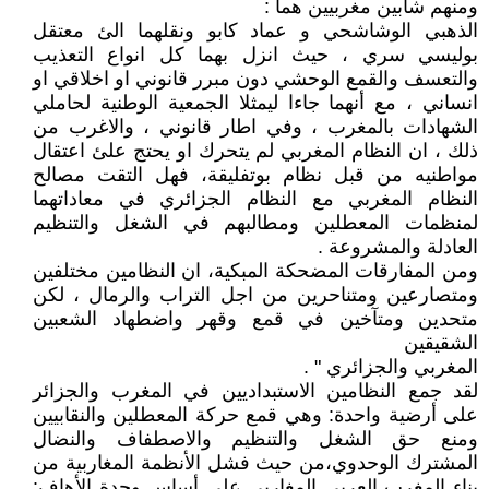
ومنهم شابين مغربيين هما :
الذهبي الوشاشحي و عماد كابو ونقلهما الئ معتقل
بوليسي سري ، حيث انزل بهما كل انواع التعذيب
والتعسف والقمع الوحشي دون مبرر قانوني او اخلاقي او
انساني ، مع أنهما جاءا ليمثلا الجمعية الوطنية لحاملي
الشهادات بالمغرب ، وفي اطار قانوني ، والاغرب من
ذلك ، ان النظام المغربي لم يتحرك او يحتج علئ اعتقال
مواطنيه من قبل نظام بوتفليقة، فهل التقت مصالح
النظام المغربي مع النظام الجزائري في معاداتهما
لمنظمات المعطلين ومطالبهم في الشغل والتنظيم
العادلة والمشروعة .
ومن المفارقات المضحكة المبكية، ان النظامين مختلفين
ومتصارعين ومتناحرين من اجل التراب والرمال ، لكن
متحدين ومتآخين في قمع وقهر واضطهاد الشعبين
الشقيقين
المغربي والجزائري " .
لقد جمع النظامين الاستبداديين في المغرب والجزائر
على أرضية واحدة: وهي قمع حركة المعطلين والنقابيين
ومنع حق الشغل والتنظيم والاصطفاف والنضال
المشترك الوحدوي،من حيث فشل الأنظمة المغاربية من
بناء المغرب العربي المغاربي على أساس وحدة الأهاف: