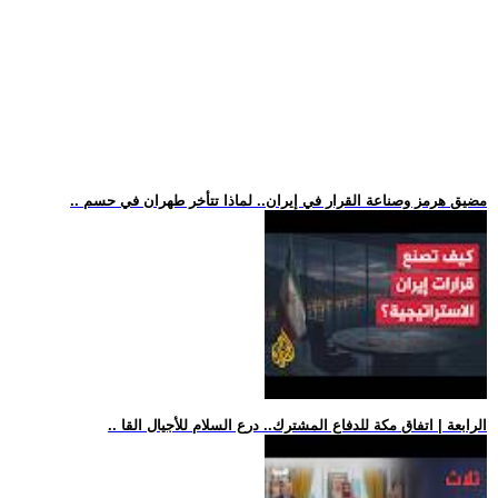
.. مضيق هرمز وصناعة القرار في إيران.. لماذا تتأخر طهران في حسم
.. الرابعة | اتفاق مكة للدفاع المشترك.. درع السلام للأجيال القا