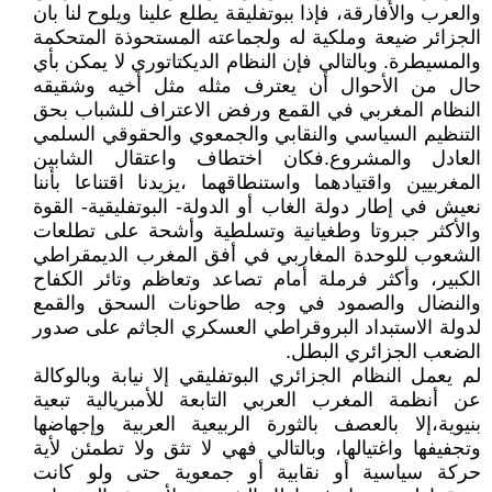
والعرب والأفارقة، فإذا ببوتفليقة يطلع علينا ويلوح لنا بان
الجزائر ضيعة وملكية له ولجماعته المستحوذة المتحكمة
والمسيطرة. وبالتالي فإن النظام الديكتاتوري لا يمكن بأي
حال من الأحوال أن يعترف مثله مثل أخيه وشقيقه
النظام المغربي في القمع ورفض الاعتراف للشباب بحق
التنظيم السياسي والنقابي والجمعوي والحقوقي السلمي
العادل والمشروع.فكان اختطاف واعتقال الشابين
المغربيين واقتيادهما واستنطاقهما ،يزيدنا اقتناعا بأننا
نعيش في إطار دولة الغاب أو الدولة- البوتفليقية- القوة
والأكثر جبروتا وطغيانية وتسلطية وأشحة على تطلعات
الشعوب للوحدة المغاربي في أفق المغرب الديمقراطي
الكبير، وأكثر فرملة أمام تصاعد وتعاظم وتائر الكفاح
والنضال والصمود في وجه طاحونات السحق والقمع
لدولة الاستبداد البروقراطي العسكري الجاثم على صدور
الضعب الجزائري البطل.
لم يعمل النظام الجزائري البوتفليقي إلا نيابة وبالوكالة
عن أنظمة المغرب العربي التابعة للأمبريالية تبعية
بنيوية،إلا بالعصف بالثورة الربيعية العربية وإجهاضها
وتجفيفها واغتيالها، وبالتالي فهي لا تثق ولا تطمئن لأية
حركة سياسية أو نقابية أو جمعوية حتى ولو كانت