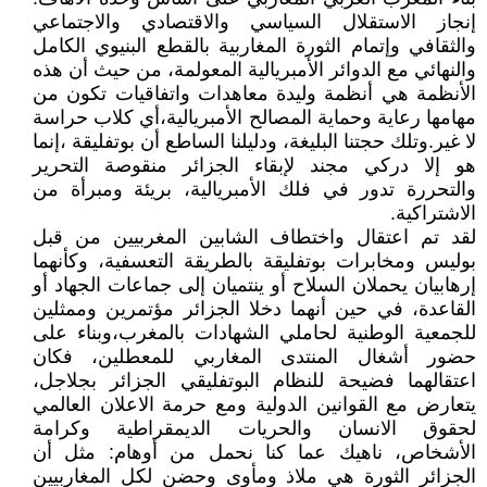
إنجاز الاستقلال السياسي والاقتصادي والاجتماعي
والثقافي وإتمام الثورة المغاربية بالقطع البنيوي الكامل
والنهائي مع الدوائر الأمبريالية المعولمة، من حيث أن هذه
الأنظمة هي أنظمة وليدة معاهدات واتفاقيات تكون من
مهامها رعاية وحماية المصالح الأمبريالية،أي كلاب حراسة
لا غير.وتلك حجتنا البليغة، ودليلنا الساطع أن بوتفليقة ،إنما
هو إلا دركي مجند لإبقاء الجزائر منقوصة التحرير
والتحررة تدور في فلك الأمبريالية، بريئة ومبرأة من
الاشتراكية.
لقد تم اعتقال واختطاف الشابين المغربيين من قبل
بوليس ومخابرات بوتفليقة بالطريقة التعسفية، وكأنهما
إرهابيان يحملان السلاح أو ينتميان إلى جماعات الجهاد أو
القاعدة، في حين أنهما دخلا الجزائر مؤتمرين وممثلين
للجمعية الوطنية لحاملي الشهادات بالمغرب،وبناء على
حضور أشغال المنتدى المغاربي للمعطلين، فكان
اعتقالهما فضيحة للنظام البوتفليقي الجزائر بجلاجل،
يتعارض مع القوانين الدولية ومع حرمة الاعلان العالمي
لحقوق الانسان والحريات الديمقراطية وكرامة
الأشخاص، ناهيك عما كنا نحمل من أوهام: مثل أن
الجزائر الثورة هي ملاذ ومأوى وحضن لكل المغاربيين