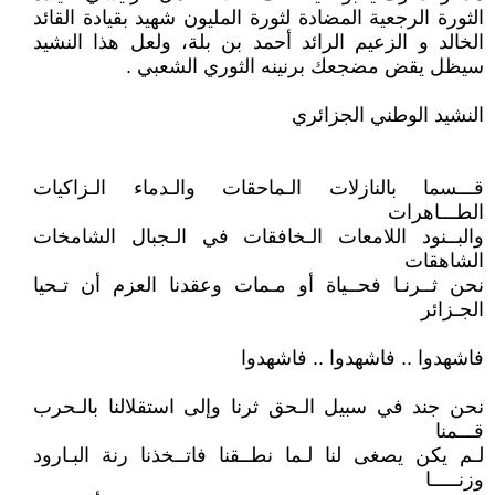
الثورة الرجعية المضادة لثورة المليون شهيد بقيادة القائد
الخالد و الزعيم الرائد أحمد بن بلة، ولعل هذا النشيد
سيظل يقض مضجعك برنينه الثوري الشعبي .
النشيد الوطني الجزائري
قـــسما بالنازلات الـماحقات والـدماء الـزاكيات
الطـــاهرات
والبــنود اللامعات الـخافقات في الـجبال الشامخات
الشاهقات
نحن ثــرنـا فحــياة أو مـمات وعقدنا العزم أن تـحيا
الجـزائر
فاشهدوا .. فاشهدوا .. فاشهدوا
نحن جند في سبيل الـحق ثرنا وإلى استقلالنا بالـحرب
قـــمنا
لـم يكن يصغى لنا لـما نطــقنا فاتــخذنا رنة البـارود
وزنـــــا