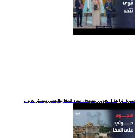
.. نشرة الرابعة | الحوثي يستهدف ميناء المخا بباليستي ومسيّرات و