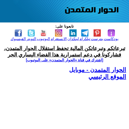
تابعونا على:
بودكاست
بنترست
تيلكرام
لينكدإن
الانستغرام
اليوتيوب
التويتر
الفيسبوك
تبرعاتكم وتبرعاتكن المالية تحفظ استقلال الحوار المتمدن،
فشاركونا في دعم استمرارية هذا الفضاء اليساري الحر
[اشترك في قناة ‫«الحوار المتمدن» على اليوتيوب]
الحوار المتمدن - موبايل
الموقع الرئيسي