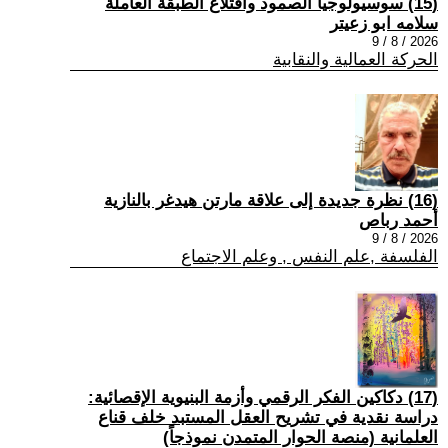
(15) سوسيولوجيا الصمود واقتلاع الطبقة العاملة
سلامه ابو زعيتر
2026 / 8 / 9
الحركة العمالية والنقابية
(16) نظرة جديدة إلى علاقة مارتن هيدغر بالنازية
أحمد رباص
2026 / 8 / 9
الفلسفة ,علم النفس , وعلم الاجتماع
(17) دكاكين الفكر الرقمي وأزمة البنيوية الإقصائية:
دراسة نقدية في تشريح العقل المستبد خلف قناع
العلمانية (منصة الحوار المتمدن نموذجاً)