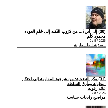
(30) إِلى أين؟... من دُرُوبِ النّكبة إِلى حُلمِ العودة
محمود كلّم
2026 / 8 / 9
القضية الفلسطينية
(31) مكر التضحية: من شرعية المقاومة إلى احتكار
البطولة ومأزق السلطة
عائد زقوت
2026 / 8 / 9
مواضيع وابحاث سياسية