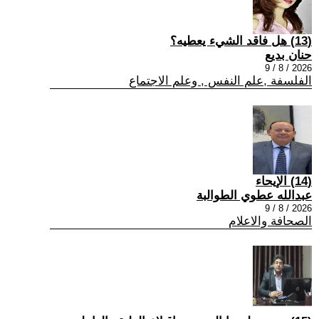
(13) هل فاقد الشيء يعطيه؟
حنان بديع
2026 / 8 / 9
الفلسفة ,علم النفس , وعلم الاجتماع
(14) الإيحاء
عبدالله عطوي الطوالبة
2026 / 8 / 9
الصحافة والاعلام