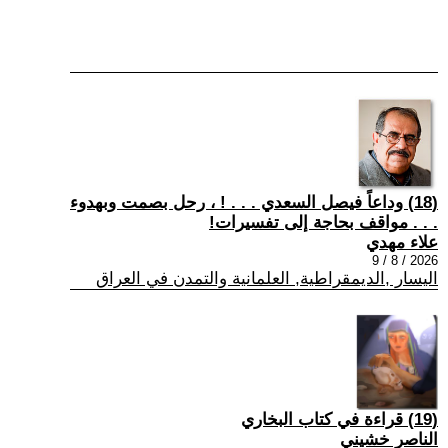
(18) وداعاً فيصل السعدي . . . ! ، رحل بصمت وبهدوء
. . . مواقف بحاجة إلى تفسيرات!
علاء مهدي
2026 / 8 / 9
اليسار ,الديمقراطية, العلمانية والتمدن في العراق
(19) قراءة في كتاب البخاري
الناصر خشيني