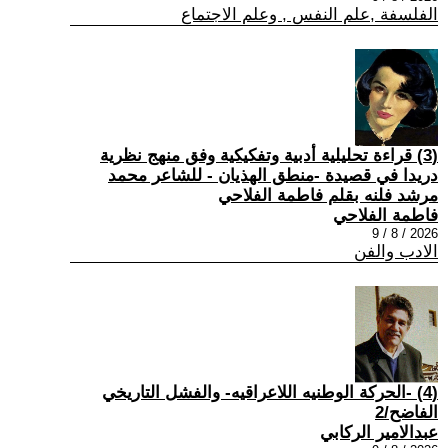
الفلسفة ,علم النفس , وعلم الاجتماع
(3) قراءة تحليلية أدبية وتفكيكية وفق منهج نظرية
دريدا في قصيدة -منطق الهذيان - للشاعر محمد
مرشد فلنه بقلم فاطمة الفلاحي
فاطمة الفلاحي
2026 / 8 / 9
الادب والفن
(4) -الحركة الوطنيه اللاعراقيه- والفشل التاريخي
الفاضح/2
عبدالامير الركابي