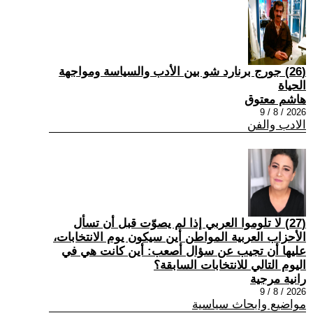
(26) جورج برنارد شو بين الأدب والسياسة ومواجهة
الحياة
هاشم معتوق
2026 / 8 / 9
الادب والفن
(27) لا تلوموا العربي إذا لم يصوّت قبل أن تسأل
الأحزاب العربية المواطن أين سيكون يوم الانتخابات،
عليها أن تجيب عن سؤال أصعب: أين كانت هي في
اليوم التالي للانتخابات السابقة؟
رانية مرجية
2026 / 8 / 9
مواضيع وابحاث سياسية