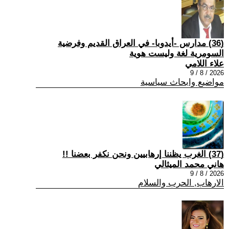
(36) مدارس -أيدوبا- في العراق القديم وفرضية
السومرية لغة وليست هوية
علاء اللامي
2026 / 8 / 9
مواضيع وابحاث سياسية
(37) الغرب يظننا إرهابيين ونحن نكفر بعضنا !!
هاني محمد الميثالي
2026 / 8 / 9
الارهاب, الحرب والسلام