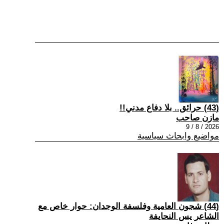
(43) حرائق.. بلا دفاع مدني!!
مازن صاحب
2026 / 8 / 9
مواضيع وابحاث سياسية
(44) شجون العامية وفلسفة الوجدان: حوار خاص مع
الشاعر يس النحايفة