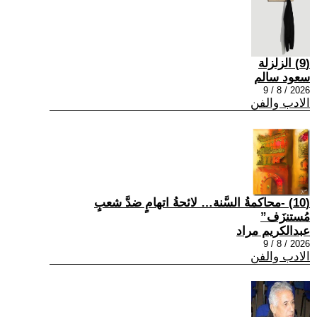
(9) الزلزلة
سعود سالم
2026 / 8 / 9
الادب والفن
(10) -محاكمةُ السَّنة… لائحةُ اتهامٍ ضدَّ شعبٍ
مُستنزَف”
عبدالكريم مراد
2026 / 8 / 9
الادب والفن