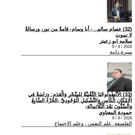
(32) عصام سالم.. - أبا وسام- قامةٌ من نور، ورسالةٌ
لا تموت
سلامه ابو زعيتر
2026 / 8 / 9
سيرة ذاتية
(33) الْأَنْطُولُوجْيَا التِّقْنِيَّةُ لِلسِّحْرِ وَالْعَدَمِ: دِرَاسَةٌ فِي
الْإِمْكَانِ الْكَامِنِ وَالتَّشْكِيلِ الْوُجُودِيِّ -الجُزْءُ السَّابِعُ
وَالسِّتُّونَ بَعْدَ الثَّلَاثِمِائَةِ-
حمودة المعناوي
2026 / 8 / 9
الفلسفة ,علم النفس , وعلم الاجتماع