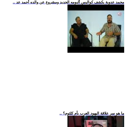
.. محمد عدوية يكشف كواليس ألبومه الجديد ومشروع عن والده أحمد عد
.. ما هو سر علاقة اليهود العرب بأم كلثوم؟