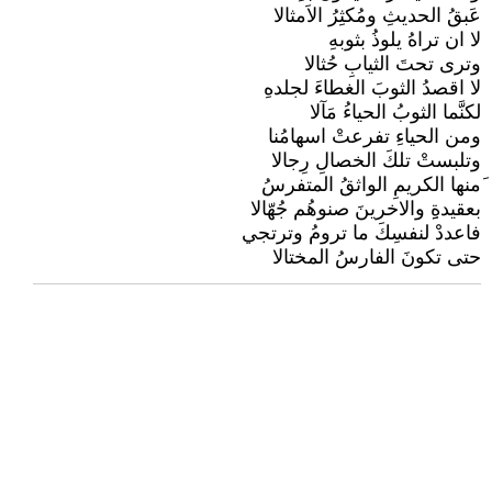
عَبقُ الحديثِ ومُكثِرُ الاَمثالا
لا ان تراهُ يلوذُ بثوبهِ
وترى تحتَ الثيابِ حُثالا
لا اقصدُ الثوبَ الغطاءَ لجلدهِ
لكنَّما الثوبُ الحياءُ مَآلا
ومن الحياءِ تفرعتْ اسهامُنا
وتلبستْ تلكَ الخصالِ رِجالا
َمنها الكريمِ الواثقُ المتفرسُ
بعقيدةِِ والاخرينَ صنوهُم جُهّالا
فاعددْ لنفسِكَ ما ترومُ وترتجي
حتى تكونَ الفارسُ المختالا