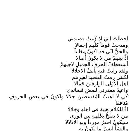
اخطاتُ اني اذْ كَتبتُ قصيدتي
ومدحتُ قوماََ كلُّهم اِجمالا
والحقُّ اِنّي قد اكونُ مغالياََ
اذْ بينهمْ من لا يكونَ أُصالا
اَستعطِفْ الحرفَ الجميلِ لاجلِهمْ
ولقد رايتُ فيهِ يأنفُ الاجلالا
لكنني رمتُ القصيدَ لغيرِهم
اهل الاُؤلى الوارفينَ جَمالا
واعيدُ معذرتي لبعضِ قصائدي
كي لا اهيبُ المُقسطينَ جلالا واكونُ في بعضِ الحروفِ
مُنافقاََ
اذْ للكلامِ هيبةََ في اهلهِ وخِلالا
من لا يصحُّ بكَلمِهِ بين الورى
سيكونُ احقرُ مورداََ وبهِ الاذلالا
والنشأُ ايسرُ ما يكونُ بهِ