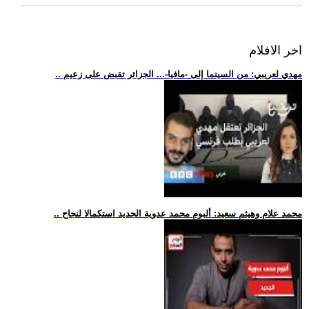
اخر الافلام
.. مهدي لعريبي: من السينما إلى -مافيا-... الجزائر تقبض على زعيم
.. محمد علام وهيثم سعيد: ألبوم محمد عدوية الجديد استكمالا لنجاح