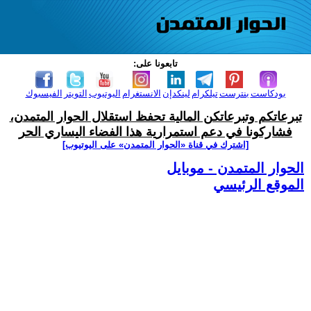
تابعونا على:
بودكاست
بنترست
تيلكرام
لينكدإن
الانستغرام
اليوتيوب
التويتر
الفيسبوك
تبرعاتكم وتبرعاتكن المالية تحفظ استقلال الحوار المتمدن،
فشاركونا في دعم استمرارية هذا الفضاء اليساري الحر
[اشترك في قناة ‫«الحوار المتمدن» على اليوتيوب]
الحوار المتمدن - موبايل
الموقع الرئيسي