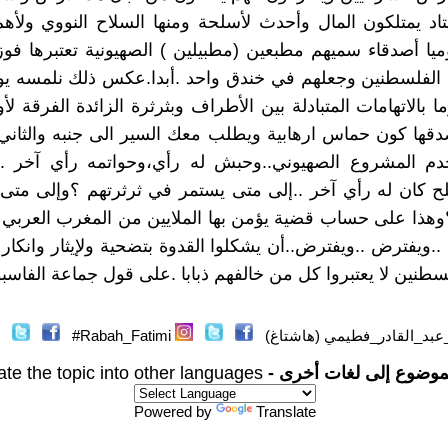
عتاد يمتلكون المال وأحدث لأسلحة ومنها السلاح النووي ولأ
يا أصدقاء سميهم مطبعين (مطبيلين ) الصهيونية تعتبرها فو
الفلسطنين وجعلهم في خندق واحد .أبدا.عكس ذلك نلمسه يوم
ا بالاتهامات المتبادلة بين الأطراف وبثرثرة الزائدة الفرقة ل
قها كون حماس ارهابية ويطلب معك السير الى جنبه والثاني
خدم المشروع الصهيوني..وحبش له رأي،وحواتمه رأي آخر ..
 كان له رأي آخر ..إلى متى يستمر في ثرثرتهم ؟وإلى متى
هذا على حساب قضية يؤمن بها الملايين من المغرب العربي 
 ..ويفترض ..ويفترض..أن يشكلوا القدوة بتضحية ولإيثار وانكار
سطنين لا يعتبروا كل من خالفهم ذبابا .على قول جماعة الفاسبو
عبد_القادر_فطيمي (هاشتاغ)
Rabah_Fatimi#
موضوع إلى لغات أخرى -
ate the topic into other languages
Powered by
Translate