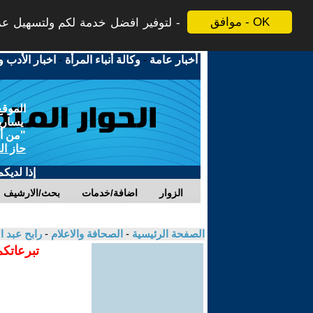
موافق - OK
لتوفير افضل خدمة لكم ولتسهيل عملي
أخبار عامة
-
وكالة أنباء المرأة
-
اخبار الأدب و
الموقع
يسارية
"من أج
حاز ال
إذا لديك
الزوار
اضافة/خدمات
بحث/الارشيف
الصفحة الرئيسية
-
الصحافة والاعلام
-
رابح عبد 
تبرعاتكم