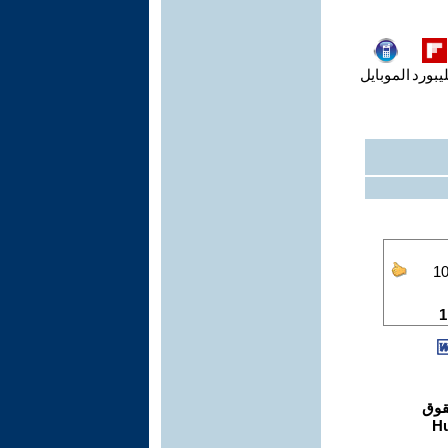
يبورد
الموبايل