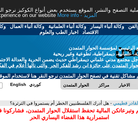
ة التصفح والنشر، الموقع يستخدم بعض أنواع الكوكيز نرجو النق
More info - المزيد
experience on our website
الفن
-
وكالة أنباء اليسار
-
وكالة أنباء العلمانية
-
وكالة أنباء العمال
-
وكا
الاقتصاد
-
اخبار الطب والعلوم
 الرئيسي لمؤسسة الحوار المتمدن
، علمانية، ديمقراطية، تطوعية وغير ربحية
ل مجتمع مدني علماني ديمقراطي حديث يضمن الحرية والعدالة الاجتم
حوار المتمدن على جائزة ابن رشد للفكر الحر والتى نالها أعلام في الفك
م مشاكل تقنية في تصفح الحوار المتمدن نرجو النقر هنا لاستخدام الموقع
كوردي
English
الاخبار
مراكز
الحوار المتمدن
القادر فطيمي
- هل أدرك الفلسطنيين الخطر أم يستمروا في الثرثرة؟
 وتبرعاتكن المالية تحفظ استقلال الحوار المتمدن، فشاركونا 
استمرارية هذا الفضاء اليساري الحر