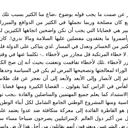
ر عن صمت ما يجب قوله بوضوح ،ضاع منا الكثير بسبب تلك ا
فع كان مصلحة وربما نجملها في الكثير من الدوافع والمبررا
بير هي قضايانا التي يجب أن نكن واضحين اتجاهها الكثيرين ل
ضمروا ما يعتقدون مفضلين عليها السلامة ومالا ندري!. كا
ثير من الخسائر ونعدل في المسار .لذي يتباكى على الدولة ف
 خطاء المرتكبة قل مجازر من لأخطاء ..- تكلمنا عنها في وقت
ر لأخطاء .تلك لأخطاء تفاقمت وتعفنت بحيث أنه إن صح الك
 الوراء لمعالجتها وتصحيحها المرض لم يكن في السياسة وحدها 
 إلى لأنصار وإلى الأبعد ولأبعد إلى أن نعجز عن فك طلاس
لفأس في الراس كما يقولون .. القضايا الكبيرة ومنها قضايا 
الاستبداد كما يعلم جميع المهتمين والمناضلين والقادة ،يجب ت
ة ومنها المشروع الوطني الجامع الشامل لكل أبناء الوطن 
 هو القاطرة القائدة إلى معركة متكافئة ضد عدوا يعتمد ع
ن أكبر دول العالم .لإسرائيليين يصرحون صبباحا مساء سرا
 لأرض الشرعيين ويعترفون أنهم يقاتلون من أجل هذا لأرض واست