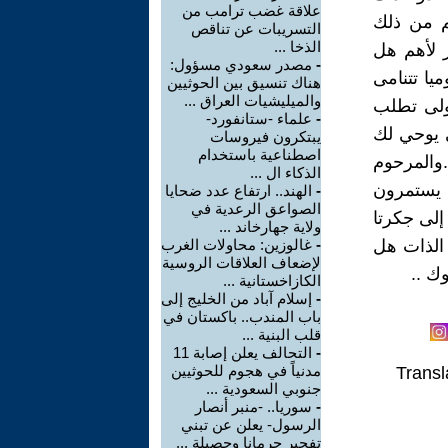
علاقة غضب ترامب من
هم من ذلك
التسريبات عن تناقص
الذخا ...
ز لأهم هل
-
مصدر سعودي مسؤول:
يا تتنامى
هناك تنسيق بين الحوثيين
والميليشيات العراق ...
أولى تطلب
-
علماء -ستانفورد-
 يوحي لك
يبتكرون فيروسات
اصطناعية باستخدام
والمرحوم
الذكاء ال ...
 يستمرون
-
الهند.. ارتفاع عدد ضحايا
الصواعق الرعدية في
إلى جكرتا
ولاية جهارخاند ...
 الذات هل
-
غالوزين: محاولات الغرب
لإضعاف العلاقات الروسية
ك ..
الكازاخستانية ...
-
إسلام آباد من الخليج إلى
باب المندب.. باكستان في
قلب البنية ...
-
التحالف يعلن إصابة 11
مدنياً في هجوم للحوثيين
Transl
جنوبي السعودية ...
-
سوريا.. -منبر أنصار
الرسول- يعلن عن تبني
تفجير جرمانا وحصيلة ...