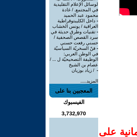
لوسائل الإعلام التقليدية
في المجتمع. / غادة
محمود عبد الحميد
-
داخل الكليبتوقراطية
العراقية / يونس الخشاب
-
تقنيات وطرق حديثة في
سرد القصص الصحفية /
حسني رفعت حسني
-
فنّ السخريّة السياسيّة
في الوطن العربي:
الوظيفة التصحيحيّة ل ... /
عصام بن الشيخ
-
‏ / زياد بوزيان
المزيد.....
المعجبين بنا على
الفيسبوك
3,732,970
انية على