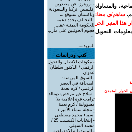
-
-رويترز- عن مصدرين
اعية، والمساواة
إقليميين: تركيا والسعودية
م.
ساهم/ي معنا!
وباكستان ستوقع ...
-
التحالف يجدد دعمه
رار هذا المنبر الحر
للحكومة اليمنية عقب
هجوم الحوثيين على مأرب
معلومات التحويل
...
المزيد.....
كتب ودراسات
-
مكونات الاتصال والتحول
الرقمي / الدكتور سلطان
عدوان
-
السوق المريضة:
الصحافة في العصر
الرقمي / كرم نعمة
الحوار المتمدن
-
سلاح غير مرخص: دونالد
ترامب قوة إعلامية بلا
مسؤولية / كرم نعمة
-
مجلة سماء الأمير /
أسماء محمد مصطفى
-
إنتخابات الكنيست 25 /
محمد السهلي
-
المسؤولية الاجتماعية