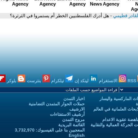
القادر فطيمي
- هل أدرك الفلسطنيين الخطر أم يستمروا في الثرثرة؟
RSS
الانستغرام
لينكد إن
تيلكرام
بنترست
بلوكر
ث الماركسية واليسار
اخبار التمدن
ة
حملات الحوار المتمدن التضامنية
حاث العلمانية في العالم
الارشيف
أرشيف الاستفتاءات
اهضة عقوبة الاعدام
مروج التمدن
الحركة العمالية والنقابية
القائمة البريدية
المعجبين بنا على الفيسبوك: 3,732,970
English