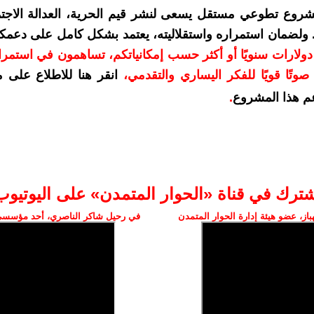
شروع تطوعي مستقل يسعى لنشر قيم الحرية، العدالة الاجتم
. ولضمان استمراره واستقلاليته، يعتمد بشكل كامل على دعمك
دعمكم بمبلغ 10 دولارات سنويًا أو أكثر حسب إمكانياتكم، تساهمون في استم
وتًا قويًا للفكر اليساري والتقدمي
،
انقر هنا للاطلاع على 
م هذا المشروع
.
شترك في قناة «الحوار المتمدن» على اليوتيوب
ز، عضو هيئة إدارة الحوار المتمدن
في رحيل شاكر الناصري، أحد مؤسسي 