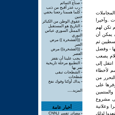
-
صناع التمائم
-
رب عذر أقبح من ذنب
-
كلما هممنا رجعنا بخفي
لمجاملات
حنين
ت .وآخيرا
-
عقوق الوطن من الكبائر
-
التاريخ هو المستقبل
م تكن لهم
-
الممثل السوري عباس
ن يمكن أن
النوري
-
((الفشخرة )) مرض
لسطيين ثم
الصر
ها - وفضل
-
((الفشخرة)) مرض
العصر
لام يصعب
-
يجب علينا أن نقفز
انتقل إلى
-
التطبيع مرحلة تاريخية
نمر بها
م لأخطاء
-
الشطحات تبقى
شطحات
التحرر من
-
يداك أوكتا وفوك نفخ
وفرها على
المزيد.....
والمنتمين
لى مشروع
 وعلانية
أخبار عامة
عدوا لذلك
-
مصادر تفسر لـCNN