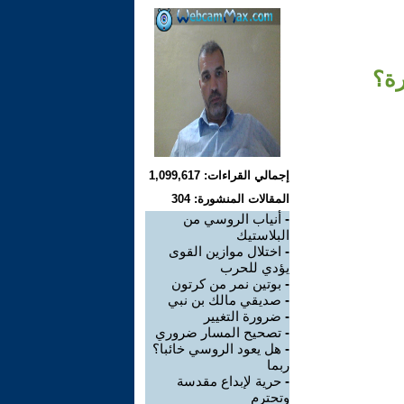
رة؟
إجمالي القراءات: 1,099,617
المقالات المنشورة: 304
-
أنياب الروسي من
البلاستيك
-
اختلال موازين القوى
يؤدي للحرب
-
بوتين نمر من كرتون
-
صديقي مالك بن نبي
-
ضرورة التغيير
-
تصحيح المسار ضروري
-
هل يعود الروسي خائبا؟
ربما
-
حرية لإبداع مقدسة
وتحترم