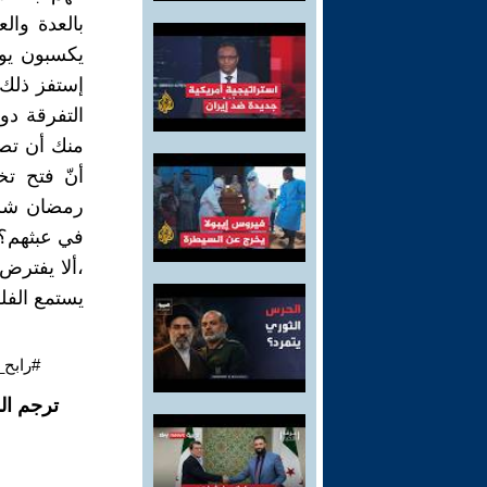
بالعدة وال
يكسبون يوم
إستفز ذلك 
التفرقة دوم
منك أن تصد
أنّ فتح ت
رمضان شلح
في عبثهم؟و
،ألا يفترض
يستمع الفل
#رابح_
ترجم ال