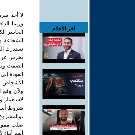
لا أجد مبر
وربما الدا
اخر الافلام
الخاسر الك
الشجاعة وأ
نستدرك الك
يخرس عن لا
الصمت وبر
العودة إلى
الأشخاص ثم
ولآن وقع ا
لاستعمار و
شروط أساسي
،والمشروع
صلب ممول م
أنهم أبناء