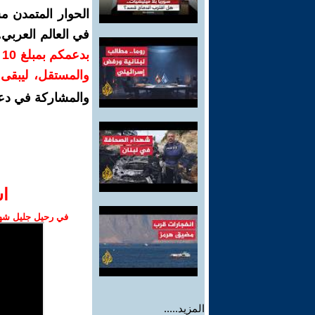
الحوار المتمدن م
في العالم العربي
ب
والمستقل، ليبقى ص
والمشاركة في دع
ا‫
في رحيل جليل شهبا
المزيد.....