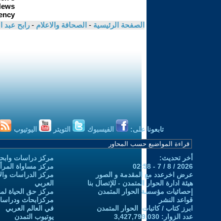
الصفحة الرئيسية
-
الصحافة والاعلام
-
رابح عبد 
تابعونا على:
الفيسبوك
التويتر
اليوتيوب
أخر تحديث:
مركز دراسات وابحا
2026 / 8 / 7 - 02:58
مركز مساواة المرأ
عرض اخرعدد مع المقدمة و الصور
مركز الدراسات والاب
هيئة ادارة الحوار المتمدن - للإتصال بنا
العربي
إحصائيات مؤسسة الحوار المتمدن
مركز حق الحياة لمن
قواعد النشر
مركزابحاث ودراسات 
ابرز كتاب / كاتبات الحوار المتمدن
في العالم العربي
عدد الزوار: 3,427,799,030
يوتيوب التمدن