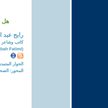
هل أ
رابح عبد ا
كاتب وشاعر
(Rabah Fatimi)
الحوار المتمدن-العدد: 7208 - 2
المحور: الصحا