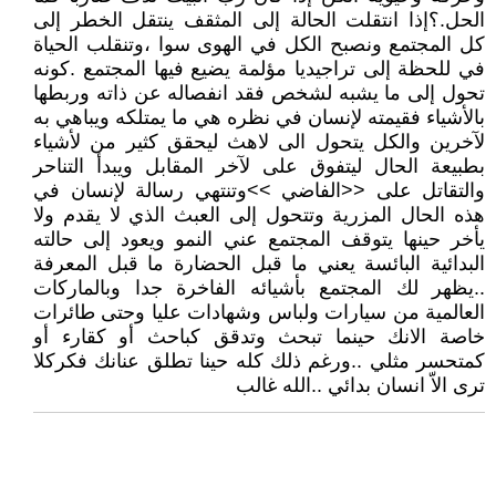
الحل.؟إذا انتقلت الحالة إلى المثقف ينتقل الخطر إلى
كل المجتمع ونصبح الكل في الهوى سوا ،وتنقلب الحياة
في للحظة إلى تراجيديا مؤلمة يضيع فيها المجتمع .كونه
تحول إلى ما يشبه لشخص فقد انفصاله عن ذاته وربطها
بالأشياء فقيمته لإنسان في نظره هي ما يمتلكه ويباهي به
لآخرين والكل يتحول الى لاهث ليحقق كثير من لأشياء
بطبيعة الحال ليتفوق على لآخر المقابل ويبدأ التناحر
والتقاتل على <<الفاضي >>وتنتهي رسالة لإنسان في
هذه الحال المزرية وتتحول إلى العبث الذي لا يقدم ولا
يأخر حينها يتوقف المجتمع عني النمو ويعود إلى حالته
البدائية البائسة يعني ما قبل الحضارة ما قبل المعرفة
..يظهر لك المجتمع بأشيائه الفاخرة جدا وبالماركات
العالمية من سيارات ولباس وشهادات عليا وحتى طائرات
خاصة الانك حينما تبحث وتدقق كباحث أو كقارء أو
كمتحسر مثلي ..ورغم ذلك كله حينا تطلق عنانك فكركلا
ترى الاّ انسان بدائي ..الله غالب