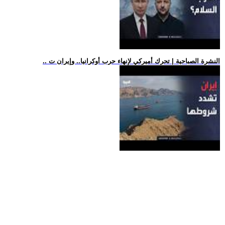
.. النشرة الصباحية | تحرك أميركي لإنهاء حرب أوكرانيا.. وإيران ت