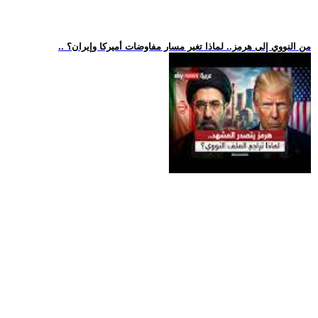
.. من النووي إلى هرمز.. لماذا تغير مسار مفاوضات أميركا وإيران؟