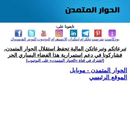
تابعونا على:
بودكاست
بنترست
تيلكرام
لينكدإن
الانستغرام
اليوتيوب
التويتر
الفيسبوك
تبرعاتكم وتبرعاتكن المالية تحفظ استقلال الحوار المتمدن،
فشاركونا في دعم استمرارية هذا الفضاء اليساري الحر
[اشترك في قناة ‫«الحوار المتمدن» على اليوتيوب]
الحوار المتمدن - موبايل
الموقع الرئيسي