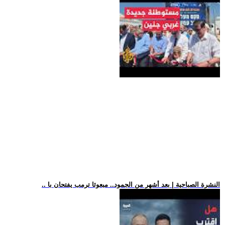
.. النشرة الصباحية | بعد أشهر من الجمود.. مبعوثا ترمب يفتحان با