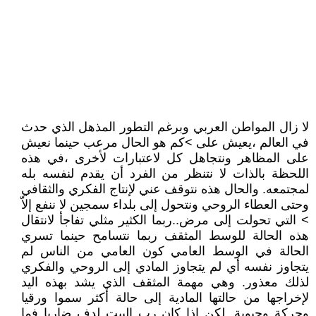
لا زال المواطن العربي وبرغم التطور المذهل الذي حدث
في العالم ،يعيش على >كم هو الحال مرعب حينما نعيش
على المظاهر ونتجاهل كل لاعتبارات لأخرى ،في هذه
اللحظة بالذات لا نتنظر من الفرد أن يقدم لنفسه بله
لمجتمعه. والحال هذه نتوقف عني لإنتاج الفكري والثقافي
وحتى العطاء الروحي ونتحول إلى بلداء سمجين لا ننفع إلاّ
> التي تحولت إلى مرض..ربما الكثير مثلي تفاجأ لانتقال
هذه الحالة للوسط المثقف ربما نتسامح حينما تسري
الحالة في الوسط العامي كون العامي من الناس لم
يتجاوز نفسه أي لم يتجاوز المادي إلى الروحي والفكري
لذلك معذور. وهي مهمة المثقف الذي يشد بهذه اليد
لإخراجها من حالتها المادية إلى حالة أكثر سموا ورقيا
وحركة وحيوية .لكن إذا كان رب البيت لدف ضاربا فما