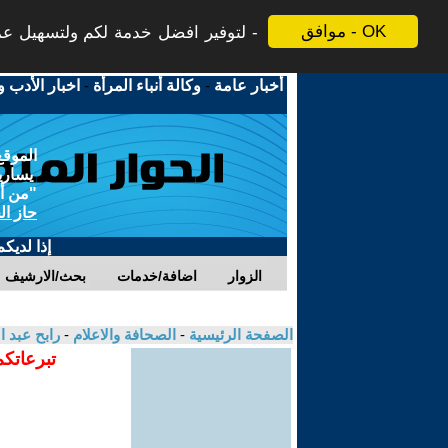
موافق - OK
لتوفير افضل خدمة لكم ولتسهيل عملي
أخبار عامة
-
وكالة أنباء المرأة
-
اخبار الأدب و
الموقع
يسارية
"من أج
حاز ال
إذا لديك
الزوار
اضافة/خدمات
بحث/الارشيف
الصفحة الرئيسية
-
الصحافة والاعلام
-
رابح عبد 
تبرعاتكم