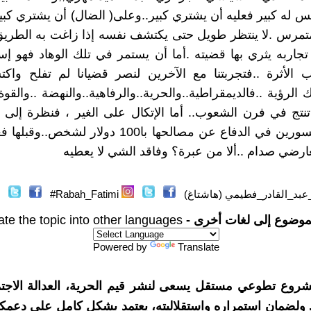
يس له كبير فعليه أن يشتري كبير..وعلى( الضال) أن يشتري كبي
متمرس .لا ينتظر طويل حتى يكتشف نفسه إذا زاغت به الطري
جاربه يثري بها قضيته .أما أن يستمر في تلك الوهاد فهو إس
الأثرة ..فتجربتنا مع الآخرين لنصر قضيانا لم تفلح واكت
لرؤية ..فالديمقراطية..والحرية..والرفاهية..والنهضة ..والقوة.
نتج في فرن الشعوب.. أما الإتكال على الغير ، فنظرة إلى 
تستعمل السورين في الدفاع عن مصالحها با100 دولار لشخ
ارضي صدام ..ألا من عبرة؟ وفاقد الشي لا يعطيه
عبد_القادر_فطيمي (هاشتاغ)
Rabah_Fatimi#
موضوع إلى لغات أخرى -
ate the topic into other languages
Powered by
Translate
شروع تطوعي مستقل يسعى لنشر قيم الحرية، العدالة الاجتم
. ولضمان استمراره واستقلاليته، يعتمد بشكل كامل على دعمك