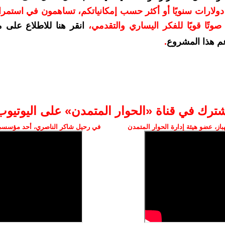
دعمكم بمبلغ 10 دولارات سنويًا أو أكثر حسب إمكانياتكم، تساهمون في استم
وتًا قويًا للفكر اليساري والتقدمي
،
انقر هنا للاطلاع على 
م هذا المشروع
.
شترك في قناة «الحوار المتمدن» على اليوتيوب
ز، عضو هيئة إدارة الحوار المتمدن
في رحيل شاكر الناصري، أحد مؤسسي 