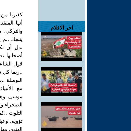
كغيرنا من 
أنها المنق
اخر الافلام
والتركي. مر
يتبعك .لم
بدل أن نك
أصحابها بص
قول الشاعر : و
..ربما كل ت
البوصلة ..ب
مع الأنبي
موسى..وه
الصحراء.وه
التلوث ..ك
تؤويه. وعب
الهندي مها 