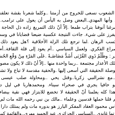
الشعوب نسعى للخروج من أزمتنا ..وكلما شعرنا بقشة تعلقنا 
ذ. وأنها المهدي..البعض وصل به اليأس أن يعول على ترامب.
غنا أنوفنا بتراب طمعا .إلاّ أنّ ذلك التمريغ زاده ذل الحاجة
 يفرز على شيء. جاءت النتيجة عكسية ضيعنا قضايانا في وس
سب الرهان .لما ترجع تلك الزلة الأخلاقية ؟هل يعود ذلك
راع الفكري. ولعمل السياسي ..أم يعود إلى قلة الثقافة..أم
ظُلْمُ ذَوِي القُرْبَى أَشَدُّ مَضَاضَـةً .عَلَى المَرْءِ مِنْ وَقْعِ الحُسَامِ
لك الأعذار مجتمعة ..ربما واحدة منها ..إلاّ أنّ ذلك لا يكون مص
وصلة الحقيقة التي أسعى إليها .والحقية مقدسة لا تباع ولا تش
اء..مع نشرالنبي زكريا..وقتل يحي ..ومحاولة صلب عيسى 
و حافيا يجري في صحراء سيناء. ومحمدهاربا في ليل 
ذا كله يعلمنا أنّ الحقيقة لا تخضع للابتزاز فهي نقية بيضاء
م قلنا حملها قدسين وعلماء ..مالك بن نبي رحمه الله مات لم 
اس محمود العقاد المفكر البارز هو بدوره مات ولم يمتلك دارا
تما غاندي ..السياسي الجزائري عبد الحميد مهري,,والقائمة كبير