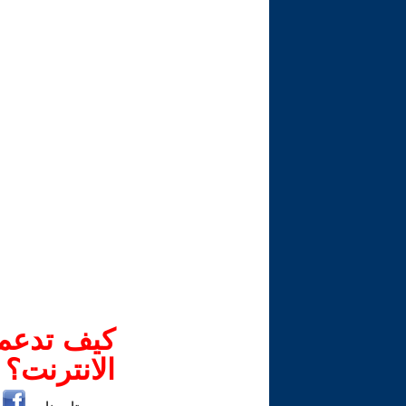
كيف تدعم-
الانترنت؟