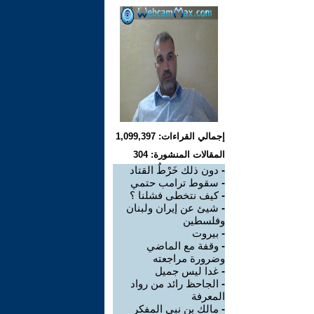
إجمالي القراءات: 1,099,397
المقالات المنشورة: 304
-
دون ذلك خَرْطٌ القتاد
-
سقوط ترامب حتمي
-
كيف نتخطى فشلنا ؟
-
شيئ عن إيران ولبنان
وفلسطين
-
بيروت
-
وقفة مع الماضي
وضرورة مراجعته
-
غدا ليس جميل
-
الجاحظ رائد من رواد
المعرفة
-
مالك بن نبي المفكر