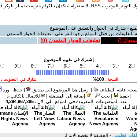
وك
التويتر
اليوتيوب
RSS
الانستغرام
لينكدإن
تيلكرام
بنترست
تمبلر
بلوكر
فل
ميع - شارك في الحوار والتعليق على الموضوع
 التعليقات من خلال الموقع نرجو النقر على - تعليقات الحوار المتمدن -
يسبوك (
)
تعليقات الحوار المتمدن (
0
)
سخة قابلة للطباعة
|
ارسل هذا الموضوع الى صديق
|
حفظ - ورد
|
حفظ
|
بحث
|
إضافة إلى المفضلة
|
للاتصال بالكاتب-ة
عدد الموضوعات المقروءة في الموقع الى الان :
4,294,967,295
القادر فطيمي
- الحقيقة لا تخضع الإبتزاز