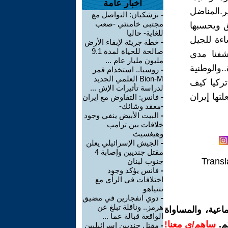
أخبار عامة
ر.المناضل
-
بزشكيان: التواصل مع
مجتبى خامنئي -صعب
ق ويحسبها
للغاية- حاليا
اءة للجيل
-
خطة جريئة لإبقاء الأرض
صالحة للحياة لمدة 9.1
شفنا مدى
مليون مليار عام ...
.والوطنية
-
روسيا.. استخدام قمر
Bion-M العلمي الجديد
تركيا كيف
لدراسة تأثيرات الإش ...
ص..وقبلها فعلتها إيران
-
فانس: التفاوض مع إيران
-معقد وشائك-
-
البيت الأبيض ينفي وجود
خلافات بين ترامب
وهيغسيث
-
الجيش الإسرائيلي يعلن
مقتل جنديين وإصابة 4
Transl
جنوب لبنان
-
فانس يؤكد وجود
اختلافات في الرأي مع
نتنياهو
-
دوي انفجارين في مضيق
هرمز.. وناقلة تبلغ عن
اعية، والمساواة
الواقعة قبالة عما ...
م.
ساهم/ي معنا!
-
مقتل جنديين إسرائيليين