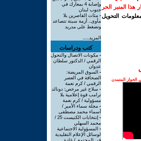
وإصابة 4 بمعارك في
رار هذا المنبر الحر
جنوب لبنان
-
مئات القاصرين بلا
معلومات التحويل
مأوى.. أزمة سبتة تتصاعد
وتضغط على مدريد
المزيد.....
كتب ودراسات
-
مكونات الاتصال والتحول
الرقمي / الدكتور سلطان
عدوان
-
السوق المريضة:
الصحافة في العصر
الحوار المتمدن
الرقمي / كرم نعمة
-
سلاح غير مرخص: دونالد
ترامب قوة إعلامية بلا
مسؤولية / كرم نعمة
-
مجلة سماء الأمير /
أسماء محمد مصطفى
-
إنتخابات الكنيست 25 /
محمد السهلي
-
المسؤولية الاجتماعية
لوسائل الإعلام التقليدية
في المجتمع. / غادة