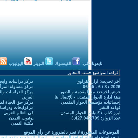
تابعونا على:
الفيسبوك
التويتر
اليوتيوب
أخر تحديث: اراز عقراوي
مركز دراسات وابحا
2026 / 8 / 6 - 06:25
مركز مساواة المرأ
عرض اخرعدد مع المقدمة و الصور
مركز الدراسات والاب
هيئة ادارة الحوار المتمدن - للإتصال بنا
العربي
إحصائيات مؤسسة الحوار المتمدن
مركز حق الحياة لمن
قواعد النشر
مركزابحاث ودراسات 
ابرز كتاب / كاتبات الحوار المتمدن
في العالم العربي
عدد الزوار: 3,427,042,709
يوتيوب التمدن
مكتبة التمدن
الموضوعات المنشورة لا تعبر بالضرورة عن رأي الموقع
نرجو استخدام نظام إضافة المواضيع في إرسال المواضيع وعدم إرساله