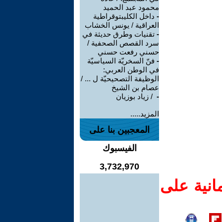
محمود عبد الحميد
-
داخل الكليبتوقراطية
العراقية / يونس الخشاب
-
تقنيات وطرق حديثة في
سرد القصص الصحفية /
حسني رفعت حسني
-
فنّ السخريّة السياسيّة
في الوطن العربي:
الوظيفة التصحيحيّة ل ... /
عصام بن الشيخ
-
‏ / زياد بوزيان
المزيد.....
المعجبين بنا على
الفيسبوك
3,732,970
انية على