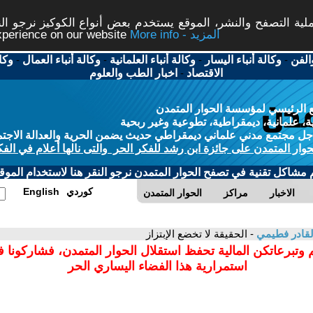
ة التصفح والنشر، الموقع يستخدم بعض أنواع الكوكيز نرجو النق
More info - المزيد
experience on our website
الفن
-
وكالة أنباء اليسار
-
وكالة أنباء العلمانية
-
وكالة أنباء العمال
-
وكا
الاقتصاد
-
اخبار الطب والعلوم
 الرئيسي لمؤسسة الحوار المتمدن
، علمانية، ديمقراطية، تطوعية وغير ربحية
ل مجتمع مدني علماني ديمقراطي حديث يضمن الحرية والعدالة الاجتم
حوار المتمدن على جائزة ابن رشد للفكر الحر والتى نالها أعلام في الفك
م مشاكل تقنية في تصفح الحوار المتمدن نرجو النقر هنا لاستخدام الموقع
كوردي
English
الاخبار
مراكز
الحوار المتمدن
القادر فطيمي
- الحقيقة لا تخضع الإبتزاز
 وتبرعاتكن المالية تحفظ استقلال الحوار المتمدن، فشاركونا 
استمرارية هذا الفضاء اليساري الحر