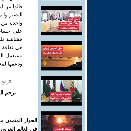
قالوا من ل
البصير وال
واحدة من ت
على حساب 
هشاشة تلك ا
هي ثقافة ت
ودعمها لمع
#رابح_
ترجم ال
الحوار المتمدن م
في العالم العربي