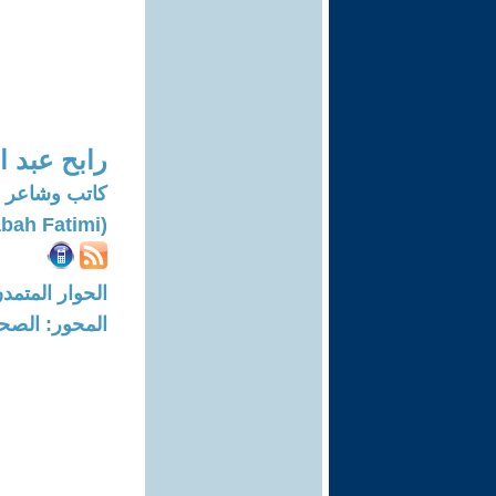
رابح عبد ا
كاتب وشاعر
(Rabah Fatimi)
الحوار المتمدن-العدد: 6727 - 20
المحور: الصحا