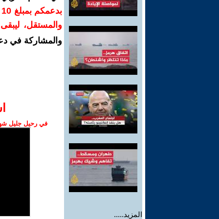
ب
والمستقل، ليبقى ص
والمشاركة في دع
ا‫
في رحيل جليل شهبا
المزيد.....