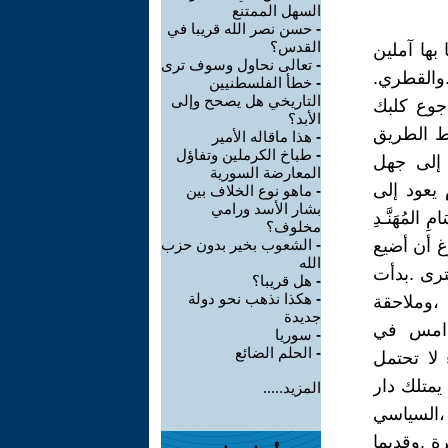
السهل الممتنع
-
حسن نصر الله قريبا في
القدس؟
بها آملين
-
تعالى نحاول وسوف ترى
.والقطري.
-
خطأ الفلسطنيين
التاريخي هل يصحح وإلى
 جوع كلبك
الأبد؟
ط الطريق
-
هذا ماقاله الأمير
-
طباخ الكرملين وتفاؤل
 إلى جهل
المعارضة السورية
 يعود إلى
-
ماهو نوع الخلاف بين
بشار الأسد ورامي
 المُهَنَّـدِ
مخلوف؟
وغ أن أضيع
-
الشعوب بخير بدون حزب
الله
ترى .بدأت
-
هل قريبا؟
-
هكذا نذهب نحو دولة
،وملاحقة
جديدة
دامس في
-
سوريا
-
الحلم الضائع
 لا تحتمل
يمتلك دار
المزيد.....
 ،السياسي
ة .وقديما