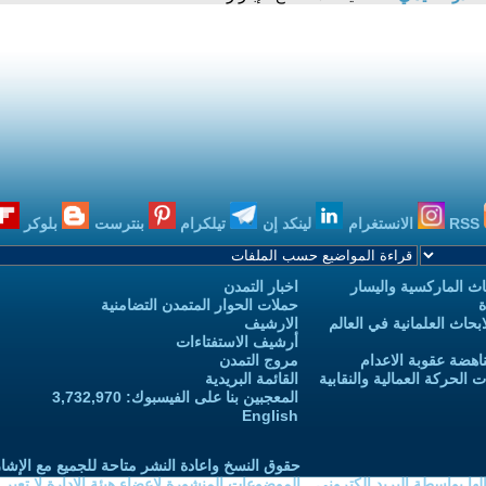
RSS
الانستغرام
لينكد إن
تيلكرام
بنترست
بلوكر
ث الماركسية واليسار
اخبار التمدن
ة
حملات الحوار المتمدن التضامنية
حاث العلمانية في العالم
الارشيف
أرشيف الاستفتاءات
اهضة عقوبة الاعدام
مروج التمدن
الحركة العمالية والنقابية
القائمة البريدية
المعجبين بنا على الفيسبوك: 3,732,970
English
حقوق النسخ واعادة النشر متاحة للجميع مع الإشا
ا بواسطة البريد الكتروني
الموضوعات المنشورة لاعضاء هيئة الادارة لا تعبر