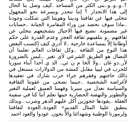
؟..و..و..و..بنى الكثر من المساجد .كيف وصل بنا الحال
إلى هذا الانحدار ؟ إننا ننحدر وبسرعة نحو المجهول
نتخلى فيها عن ثقافتنا وديننا وهويتنا التي شكلت وجودنا
..ماذا سوف نحصد من وراء المقامرة الجبانة ..حسابات
غير مضمونة. نضيع فيها الاجيال بتشجيعهم بتخلي عن
ثقافتهم ..و بتلقينهم ثقافة العجز وعدم القدرة على حكم
أوطاننا إلاّ بمساعدة خارجية ..لا أدري كيف إكتسب البعض
هذا النوع من الثقافة ..وكل ثقافات العالم تعلمنا أن
النضال هو الطريق الشرعي لأي تغير ..,ليس بالضرورة
لأر..دو غان ..ولا الخا م ن ئي.. الذ ي أخذا أبناء سوريا
للحرب في ليبيا مقابل كمشة من الدولارات مستغل في
ذالك حاجتهم وفقرهم جراء حرب شارك في تعقيدها
لأغراضه الشخصية ..حينما نصحى من غفوتنا الثقافية
والسياسة نعدل من سيرنا وفهمنا العميق لعملية التغير
والتطوير والنهضة الحضارية حينها نعلم أننا كنا في سفينة
الغفلة ..يقودها عجوزين أكل عليهم الدهر وشرب ..وبذلك
ينطبق علينا المثال القديم> العودة..العودة لثقافتنا
ولرموزنا الوطنية وشهدائنا والاّ نخون. عودوا والعود احمد