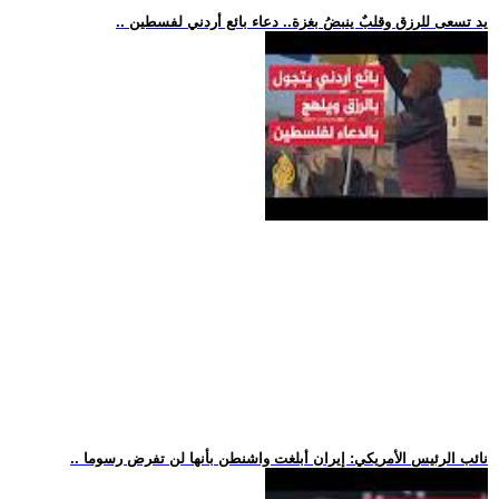
.. يد تسعى للرزق وقلبٌ ينبضُ بغزة.. دعاء بائع أردني لفسطين
.. نائب الرئيس الأمريكي: إيران أبلغت واشنطن بأنها لن تفرض رسوما