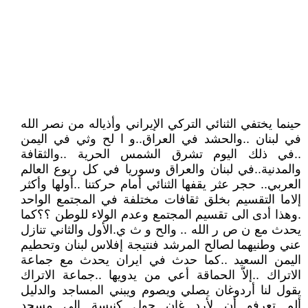
حينما يختفي الثنائي التركي الإيراني وأذياله من نصر الله
في لبنان ..والحشد في العراق..و ا لح وثي في اليمن
..في ذلك اليوم تشرق الشمس الحرية ..والثقافة
والمدنية..في لبنان والعراق وسوريا في كل ربوع العالم
العربي.. حجر عثر يقفها الثنائي أمام حركتنا ..أولها وأكثر
إلاما التقسيم بخلق ثقافات مختلفة في المجتمع الواحد
.وهذا أدى الى تقسيم المجتمع وعدم الولاء للوطن ؟؟كما
يحدث مع ن ص ر الله .. والح و ث ي.الأول والثاني تنازل
عني وطنيهما لصالح المرشد فنتيجة إفلاس لبنان وتحطيم
اليمن السعيد ..كما حدث في ايران يحدث مع جماعة
الاتراك ..إلاّ الحماقة أعي من يدويها ..جماعة الاتراك
يقول لنا أردوغان يصلي ويصوم ويبني المساجد والدليل
ألم تعرفو أن لأرد غان حول كنيسة إلى مسجد