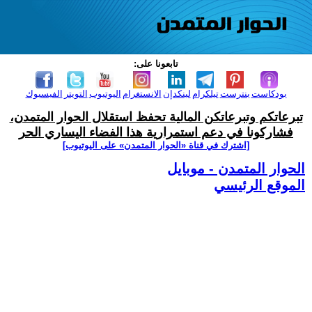
تابعونا على:
بودكاست
بنترست
تيلكرام
لينكدإن
الانستغرام
اليوتيوب
التويتر
الفيسبوك
تبرعاتكم وتبرعاتكن المالية تحفظ استقلال الحوار المتمدن،
فشاركونا في دعم استمرارية هذا الفضاء اليساري الحر
[اشترك في قناة ‫«الحوار المتمدن» على اليوتيوب]
الحوار المتمدن - موبايل
الموقع الرئيسي