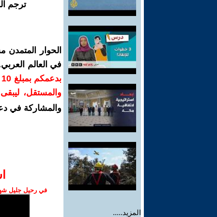
ترجم ال
الحوار المتمدن م
في العالم العربي
ب
والمستقل، ليبقى ص
والمشاركة في دع
ا‫
في رحيل جليل شهبا
المزيد.....