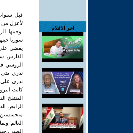
قبل سنوات
لأعزل من ض
اخر الافلام
.وحينها ا
سوريا حينه
يقضي على ج
الفارس سح
الروسي فلم
ندري متى ت
ندري على و
كانت البرو
المنتفخ ال
الرابض الذ
متحسسين ا
العالم ول
الصبر ..حين