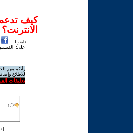
كيف تدعم-
الانترنت؟
تابعونا
على:
الفيسب
رأيكم مهم للج
للاطلاع وإضافة
تعليقات الف
|
ن