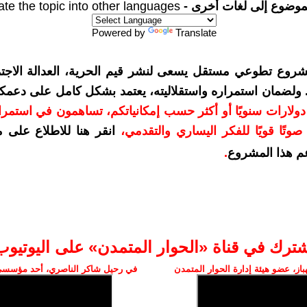
موضوع إلى لغات أخرى -
ate the topic into other languages
Powered by
Translate
شروع تطوعي مستقل يسعى لنشر قيم الحرية، العدالة الاجتم
. ولضمان استمراره واستقلاليته، يعتمد بشكل كامل على دعمك
دعمكم بمبلغ 10 دولارات سنويًا أو أكثر حسب إمكانياتكم، تساهمون في استم
وتًا قويًا للفكر اليساري والتقدمي
،
انقر هنا للاطلاع على 
م هذا المشروع
.
شترك في قناة «الحوار المتمدن» على اليوتيوب
ز، عضو هيئة إدارة الحوار المتمدن
في رحيل شاكر الناصري، أحد مؤسسي 