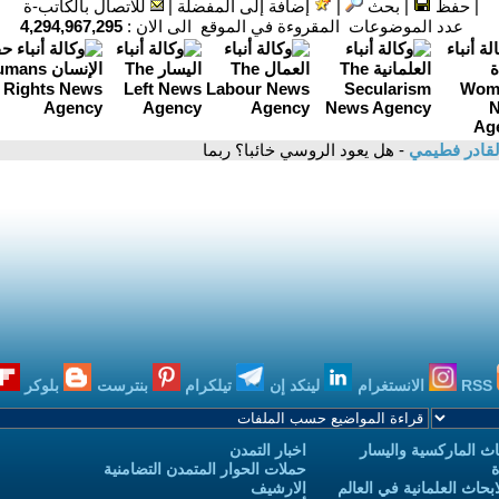
|
حفظ
|
بحث
|
إضافة إلى المفضلة
|
للاتصال بالكاتب-ة
عدد الموضوعات المقروءة في الموقع الى الان :
4,294,967,295
القادر فطيمي
- هل يعود الروسي خائبا؟ ربما
RSS
الانستغرام
لينكد إن
تيلكرام
بنترست
بلوكر
ث الماركسية واليسار
اخبار التمدن
ة
حملات الحوار المتمدن التضامنية
حاث العلمانية في العالم
الارشيف