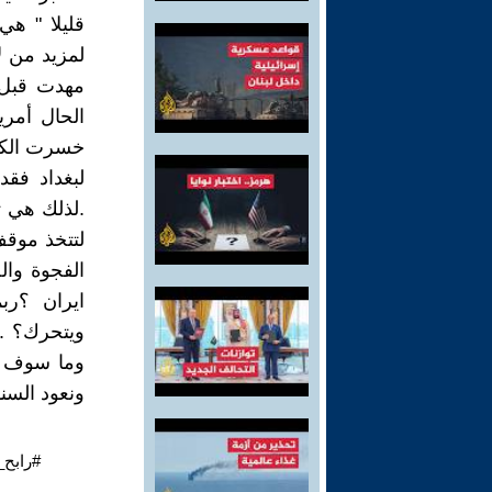
قليلا " هي
لمزيد من لإ
مهدت قبل 
الحال أمري
خسرت الكثي
لبغداد فق
.لذلك هي 
لتتخذ موقف
الفجوة وال
ايران ؟رب
ويتحرك؟ ..
وما سوف يح
ونعود السنو
#رابح_