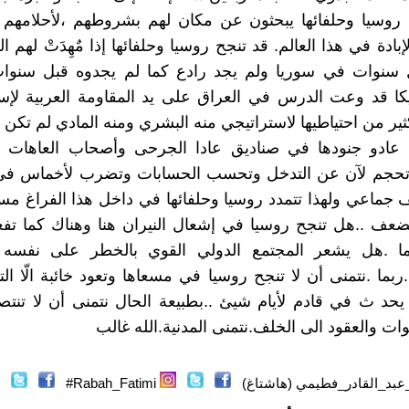
 روسيا وحلفائها يبحثون عن مكان لهم بشروطهم ،لأحلامهم 
بادة في هذا العالم. قد تنجح روسيا وحلفائها إذا مٌهِدَتْ لهم 
سنوات في سوريا ولم يجد رادع كما لم يجدوه قبل سنوات
كا قد وعت الدرس في العراق على يد المقاومة العربية لإس
ر من احتياطيها لاستراتيجي منه البشري ومنه المادي لم تكن
د عادو جنودها في صناديق عادا الجرحى وأصحاب العاهات ا
تحجم لآن عن التدخل وتحسب الحسابات وتضرب لأخماس ف
 جماعي ولهذا تتمدد روسيا وحلفائها في داخل هذا الفراغ مس
ضعف ..هل تنجح روسيا في إشعال النيران هنا وهناك كما تفع
ما .هل يشعر المجتمع الدولي القوي بالخطر على نفسه
ربما .نتمنى أن لا تنجح روسيا في مسعاها وتعود خائبة الّا ا
د ث في قادم لأيام شيئ ..بطبيعة الحال نتمنى أن لا تنتص
ات والعقود الى الخلف.نتمنى المدنية.الله غالب
عبد_القادر_فطيمي (هاشتاغ)
Rabah_Fatimi#