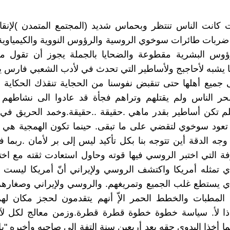
 كانت الناس تنتظر وبحماس شديد (المجتمع المتمدن )لإنقا
ربات طائرات سوخوي الروسية والرؤوس النووية والكيمياوية ا
لرؤوس البشرية مقطوعة والضحايا بالجملة يجوز أن تقول 
ا يشبه لأحاجبج ولأساطير التي تحدث في لأدب الشعبي فارس 
ميع أهلها حتى تنقبض نفوسنا من الحجاية تنقذك الحكاية ن
ر الناس ولم يقتلهم وتراهم فجأة قد عادوا الى نشاطهم 
 تكن أساطير بقدر ماهي .حقيقة ..حقيقة.وخمد الحريق في س
عود سوخوي لتقضي على ما تبقى. حينما تكون الهمجية هي ال
جه الدقة أين تتوجه بنا بكل تأكيد ليس إلى بر لأمان .ربما ف
فة التي اختبر الروسي فيها قوته وحاول استعادت ثقته مع اختبا
ذي تمثله أمريكا واكتشف الروسي ولإيراني أنّ أمريكا ليست 
ي يستطع غلب الجميع وتمريغهم. والروسي ولإيراني وصغارهم
لمطبات والخطط الحمر الإّ أنهم يتقدمون لحجز مكان له
ماذا لأ. سياسة خطوة خطوة قطرة قطرة.وزمن معالج لكل ل
ما أخذا البدوي حقه بعد أربعين سنة إلتفة إلى صاحبه وأخبره "بل