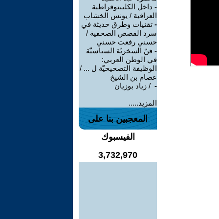
-
داخل الكليبتوقراطية
العراقية / يونس الخشاب
-
تقنيات وطرق حديثة في
سرد القصص الصحفية /
حسني رفعت حسني
-
فنّ السخريّة السياسيّة
في الوطن العربي:
الوظيفة التصحيحيّة ل ... /
عصام بن الشيخ
-
‏ / زياد بوزيان
المزيد.....
المعجبين بنا على
الفيسبوك
3,732,970