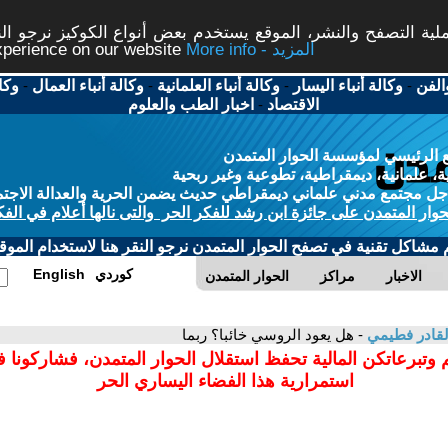
ة التصفح والنشر، الموقع يستخدم بعض أنواع الكوكيز نرجو النق
More info - المزيد
experience on our website
الفن
-
وكالة أنباء اليسار
-
وكالة أنباء العلمانية
-
وكالة أنباء العمال
-
وكا
الاقتصاد
-
اخبار الطب والعلوم
 الرئيسي لمؤسسة الحوار المتمدن
، علمانية، ديمقراطية، تطوعية وغير ربحية
ل مجتمع مدني علماني ديمقراطي حديث يضمن الحرية والعدالة الاجتم
حوار المتمدن على جائزة ابن رشد للفكر الحر والتى نالها أعلام في الفك
م مشاكل تقنية في تصفح الحوار المتمدن نرجو النقر هنا لاستخدام الموقع
كوردي
English
الاخبار
مراكز
الحوار المتمدن
القادر فطيمي
- هل يعود الروسي خائبا؟ ربما
 وتبرعاتكن المالية تحفظ استقلال الحوار المتمدن، فشاركونا 
استمرارية هذا الفضاء اليساري الحر