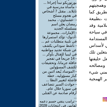
بورتوريكو تبدأ إجراءا ...
وهمجيتهم
-
مأساة مدرسية في
تايلاند.. مقتل 7 أشخاص
الطريق كما
في هجوم مسلح
 ،بطبيعة
-
-عشماوي-.. محمد
رمضان يعلن اسم
لامية وقد
مسلسله الجديد
 في سياحة
-
الإمارات.. مجموعة
-أدنوك- تؤكد استمرارها
لمستدامة
في تلبية متطلبات عم ...
ي لأسداس
-
ناشط سوداني يكشف
عن شبكة تجنيد مواطنيه
تغلين تلك
في ليبيا للقتال بأوكر ...
ل حليفتها
-
14 جريحاً في تفجير
حافلة جرمانا، وتحقيقات
 ومصالحه
لكشف المسؤولين
-
الموساد يُبعد اثنين من
لتمني شيء
كبار مسؤوليه.. خطة
ر الهمجية
فاشلة لتغيير النظا ...
-
حوادث السير تتضاعف
في سوريا خلال عام..
أرقام صادمة عن القتلى
...
-
ترامب ينفي حسم دعمه
لفانس في انتخابات 2028: