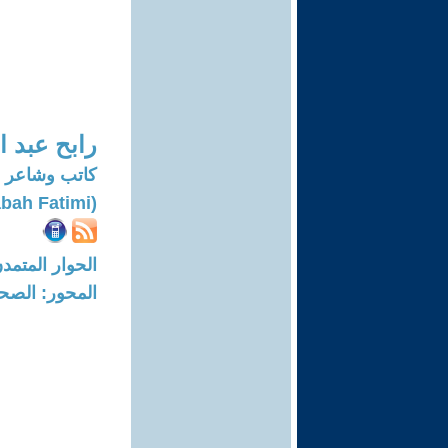
رابح عبد ا
كاتب وشاعر
(Rabah Fatimi)
الحوار المتمدن-العدد: 7173 - 22
المحور: الصحا