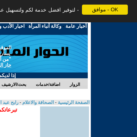
موافق - OK
لتوفير افضل خدمة لكم ولتسهيل عملي
أخبار عامة
-
وكالة أنباء المرأة
-
اخبار الأدب و
الموقع
يسارية
"من أج
حاز ال
إذا لديك
الزوار
اضافة/خدمات
بحث/الارشيف
الصفحة الرئيسية
-
الصحافة والاعلام
-
رابح عبد 
تبرعاتكم