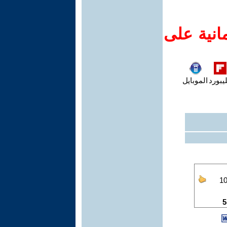
انية على
يبورد
الموبايل