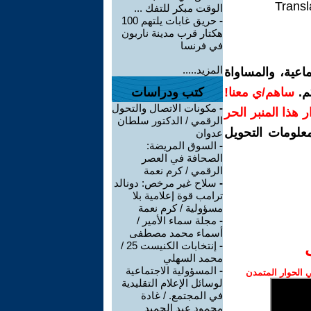
Transl
الوقت مبكر للتفك ...
-
حريق غابات يلتهم 100
هكتار قرب مدينة ناربون
في فرنسا
المزيد.....
اعية، والمساواة
م.
ساهم/ي معنا!
كتب ودراسات
-
مكونات الاتصال والتحول
رار هذا المنبر الحر
الرقمي / الدكتور سلطان
معلومات التحويل
عدوان
-
السوق المريضة:
الصحافة في العصر
الرقمي / كرم نعمة
-
سلاح غير مرخص: دونالد
ترامب قوة إعلامية بلا
مسؤولية / كرم نعمة
-
مجلة سماء الأمير /
أسماء محمد مصطفى
-
إنتخابات الكنيست 25 /
محمد السهلي
-
المسؤولية الاجتماعية
الحوار المتمدن
لوسائل الإعلام التقليدية
في المجتمع. / غادة
محمود عبد الحميد