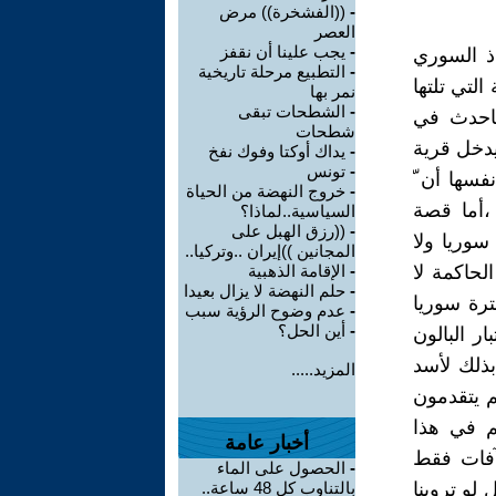
-
((الفشخرة)) مرض
العصر
-
يجب علينا أن نقفز
ذ السوري
-
التطبيع مرحلة تاريخية
لتي تلتها
نمر بها
-
الشطحات تبقى
ماحدث في
شطحات
يدخل قرية
-
يداك أوكتا وفوك نفخ
-
تونس
فسها أن ّ
-
خروج النهضة من الحياة
،أما قصة
السياسية..لماذا؟
-
((رزق الهبل على
وريا ولا
المجانين ))إيران ..وتركيا..
حاكمة لا
-
الإقامة الذهبية
-
حلم النهضة لا يزال بعيدا
ترة سوريا
-
عدم وضوح الرؤية سبب
-
أين الحل؟
ر البالون
بذلك لأسد
المزيد.....
 يتقدمون
م في هذا
أخبار عامة
آفات فقط
-
الحصول على الماء
 لو تروينا
بالتناوب كل 48 ساعة..