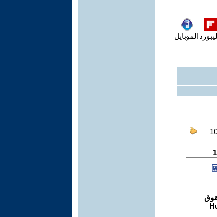
يبورد
الموبايل