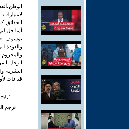
الوطن،أتع
لامتيازات 
الحقائق كي 
أمنا قل لم
،وسوف تعال
والعودة ال
والمحروم .
الرجل المر
البشرية وا
قد فات لأو
#رابح_
ترجم ال