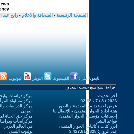
الصفحة الرئيسية
-
الصحافة والاعلام
-
رابح عبد 
تابعونا على:
الفيسبوك
التويتر
اليوتيوب
أخر تحديث:
مركز دراسات وابحا
2026 / 8 / 7 - 02:58
مركز مساواة المرأ
عرض اخرعدد مع المقدمة و الصور
مركز الدراسات والاب
هيئة ادارة الحوار المتمدن - للإتصال بنا
العربي
إحصائيات مؤسسة الحوار المتمدن
مركز حق الحياة لمن
قواعد النشر
مركزابحاث ودراسات 
ابرز كتاب / كاتبات الحوار المتمدن
في العالم العربي
عدد الزوار: 3,427,815,828
يوتيوب التمدن