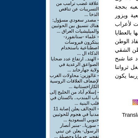
علاقة غضب ترامب من
عبه بحجة
التسريبات عن تناقص
الذخا ...
ية ويزور
-
مصدر سعودي مسؤول:
لت لأعراب
هناك تنسيق بين الحوثيين
والميليشيات العراق ...
 بالعطايا
-
علماء -ستانفورد-
قاذ الوطن
يبتكرون فيروسات
اصطناعية باستخدام
اطن الشقي
الذكاء ال ...
د عنا شبح
-
الهند.. ارتفاع عدد ضحايا
الصواعق الرعدية في
 ثرواتنا
ولاية جهارخاند ...
ربما يكون
-
غالوزين: محاولات الغرب
لإضعاف العلاقات الروسية
الكازاخستانية ...
-
إسلام آباد من الخليج إلى
باب المندب.. باكستان في
قلب البنية ...
-
التحالف يعلن إصابة 11
مدنياً في هجوم للحوثيين
Transl
جنوبي السعودية ...
-
سوريا.. -منبر أنصار
الرسول- يعلن عن تبني
تفجير جرمانا وحصيلة ...