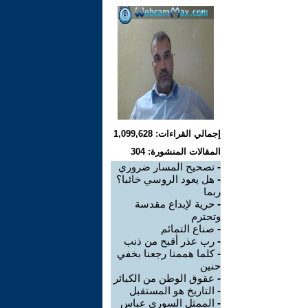
إجمالي القراءات: 1,099,628
المقالات المنشورة: 304
-
تصحيح المسار ضروري
-
هل يعود الروسي خائبا؟
ربما
-
حرية لإبداع مقدسة
وتحترم
-
صناع التمائم
-
رب عذر أقبح من ذنب
-
كلما هممنا رجعنا بخفي
حنين
-
عقوق الوطن من الكبائر
-
التاريخ هو المستقبل
-
الممثل السوري عباس