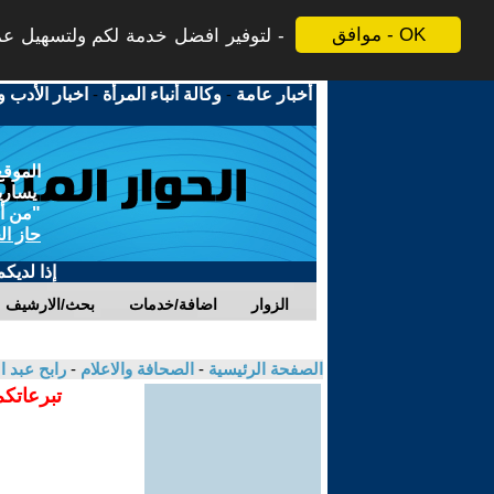
موافق - OK
لتوفير افضل خدمة لكم ولتسهيل عملي
أخبار عامة
-
وكالة أنباء المرأة
-
اخبار الأدب و
الموقع
يسارية
"من أج
حاز ال
إذا لديك
الزوار
اضافة/خدمات
بحث/الارشيف
الصفحة الرئيسية
-
الصحافة والاعلام
-
رابح عبد 
تبرعاتكم