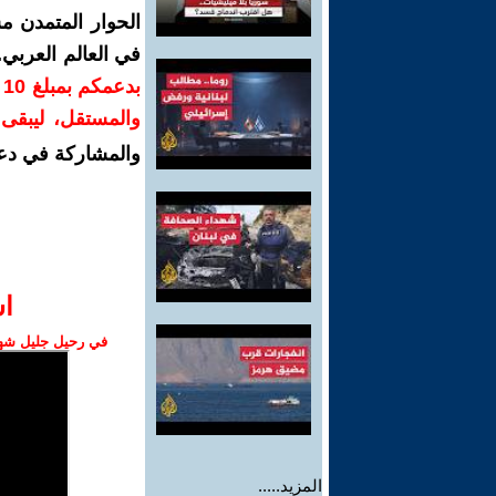
الحوار المتمدن م
في العالم العربي
ب
والمستقل، ليبقى ص
والمشاركة في دع
ا‫
في رحيل جليل شهبا
المزيد.....