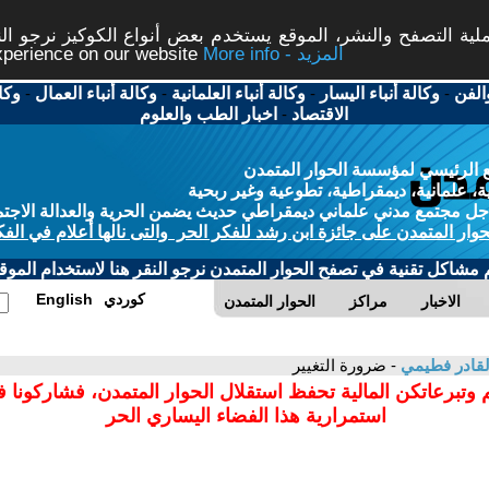
ة التصفح والنشر، الموقع يستخدم بعض أنواع الكوكيز نرجو النق
More info - المزيد
experience on our website
الفن
-
وكالة أنباء اليسار
-
وكالة أنباء العلمانية
-
وكالة أنباء العمال
-
وكا
الاقتصاد
-
اخبار الطب والعلوم
 الرئيسي لمؤسسة الحوار المتمدن
، علمانية، ديمقراطية، تطوعية وغير ربحية
ل مجتمع مدني علماني ديمقراطي حديث يضمن الحرية والعدالة الاجتم
حوار المتمدن على جائزة ابن رشد للفكر الحر والتى نالها أعلام في الفك
م مشاكل تقنية في تصفح الحوار المتمدن نرجو النقر هنا لاستخدام الموقع
كوردي
English
الاخبار
مراكز
الحوار المتمدن
القادر فطيمي
- ضرورة التغيير
 وتبرعاتكن المالية تحفظ استقلال الحوار المتمدن، فشاركونا 
استمرارية هذا الفضاء اليساري الحر