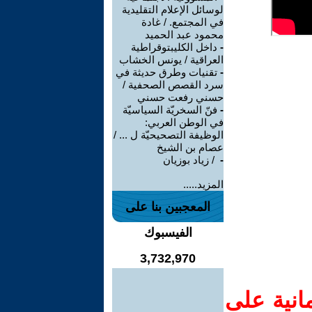
لوسائل الإعلام التقليدية
في المجتمع. / غادة
محمود عبد الحميد
-
داخل الكليبتوقراطية
العراقية / يونس الخشاب
-
تقنيات وطرق حديثة في
سرد القصص الصحفية /
حسني رفعت حسني
-
فنّ السخريّة السياسيّة
في الوطن العربي:
الوظيفة التصحيحيّة ل ... /
عصام بن الشيخ
-
‏ / زياد بوزيان
المزيد.....
المعجبين بنا على
الفيسبوك
3,732,970
انية على