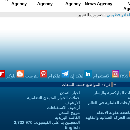
القادر فطيمي
- ضرورة التغيير
RSS
الانستغرام
لينكد إن
تيلكرام
بنترست
بلوكر
ث الماركسية واليسار
اخبار التمدن
ة
حملات الحوار المتمدن التضامنية
حاث العلمانية في العالم
الارشيف
أرشيف الاستفتاءات
اهضة عقوبة الاعدام
مروج التمدن
الحركة العمالية والنقابية
القائمة البريدية
المعجبين بنا على الفيسبوك: 3,732,970
English