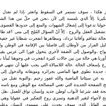
ر هكذا ، سوف نستمر في السقوط واتعثر ،إذا لم نعدل من
كيرنا .إلاّ الذي نلمسه إلى لآن ،نحن في حلّ من هذا ال
ولنا تدعونا إلى إشغال الشهوات والمتع إلى حدودها القصوى 
غيل العقل والروح . إلاّ أنّ السؤال المُلِح إلى متى ؟قد طال 
لحالة تتفاقم وآفاتنا تزداد، ومظاهرها انفجرت شظايا غير خفية
 دليل الفرار من لأوطان إلى فاضلنا بين الإقامة في الوطن و
واج ،والوصول إلى الضفة لأخرى يتحول فورا الى عرس يقيم
ربا.هي حالة من بين حالات كثيرة انفجرت في وجوهنا تُنبأنا 
ع بإسعاف الحالة .حالة اللامبالاة التي يجب عليها أن تنتهي فو
جديدة نطوي فيها الماضي بجرائره وموبقاته والدخول إلى 
به عن سيئاتنا الماضية والله غفور رحيم ،والتوبة تقبل من ا
ح الصفحة الجديدة التي تعني المصالحة مع الوطن ومع ناسه 
لحة فقد شرعنا لأبواب لوطن جديد وإنسان تواق للعمل ،هل 
تح لأجواء لتغير الذهنية وتسري روح التفكير في عقولنا وهي 
غير الهائل الذي سوف يحدث على مستوى لإنسان وعل