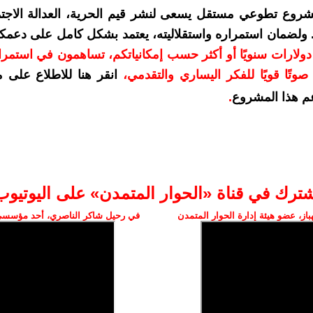
شروع تطوعي مستقل يسعى لنشر قيم الحرية، العدالة الاجتم
. ولضمان استمراره واستقلاليته، يعتمد بشكل كامل على دعمك
دعمكم بمبلغ 10 دولارات سنويًا أو أكثر حسب إمكانياتكم، تساهمون في استم
وتًا قويًا للفكر اليساري والتقدمي
،
انقر هنا للاطلاع على 
م هذا المشروع
.
شترك في قناة «الحوار المتمدن» على اليوتيوب
ز، عضو هيئة إدارة الحوار المتمدن
في رحيل شاكر الناصري، أحد مؤسسي 