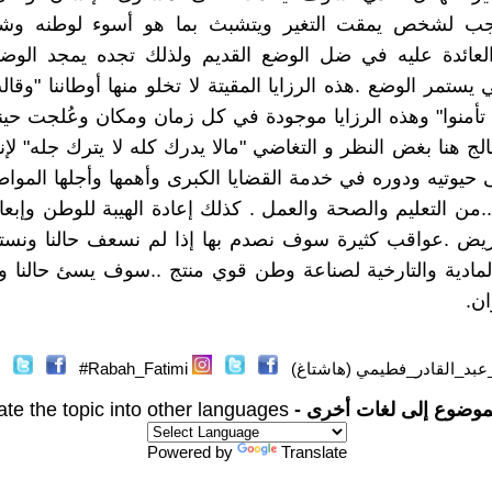
جب لشخص يمقت التغير ويتشبث بما هو أسوء لوطنه وش
العائدة عليه في ضل الوضع القديم ولذلك تجده يمجد الوضع
يستمر الوضع .هذه الرزايا المقيتة لا تخلو منها أوطاننا "وقا
 تأمنوا" وهذه الرزايا موجودة في كل زمان ومكان وعُلجت حينها
ج هنا بغض النظر و التغاضي "مالا يدرك كله لا يترك جله" لإن
ى حيوتيه ودوره في خدمة القضايا الكبرى وأهمها وأجلها المو
.من التعليم والصحة والعمل . كذلك إعادة الهيبة للوطن وإبعا
يض .عواقب كثيرة سوف نصدم بها إذا لم نسعف حالنا ونستغل
لمادية والتارخية لصناعة وطن قوي منتج ..سوف يسئ حالنا و
ان.
عبد_القادر_فطيمي (هاشتاغ)
Rabah_Fatimi#
موضوع إلى لغات أخرى -
ate the topic into other languages
Powered by
Translate