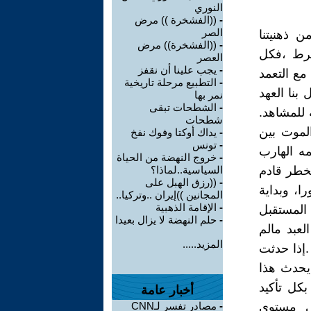
النوري
-
((الفشخرة )) مرض
الصر
 ذهنيتنا
-
((الفشخرة)) مرض
شرط ،فكل
العصر
-
يجب علينا أن نقفز
مع التعمد
-
التطبيع مرحلة تاريخية
بنا العهد
نمر بها
-
الشطحات تبقى
 للمشاهد.
شطحات
الموت بين
-
يداك أوكتا وفوك نفخ
-
تونس
ه الهارب
-
خروج النهضة من الحياة
بخطر قادم
السياسية..لماذا؟
-
((رزق الهبل على
را، وبداية
المجانين ))إيران ..وتركيا..
-
الإقامة الذهبية
المستقبل
-
حلم النهضة لا يزال بعيدا
لعبد مالم
المزيد.....
.إذا حدثت
يحدث هذا
بكل تأكيد
أخبار عامة
ى مستوى
-
مصادر تفسر لـCNN