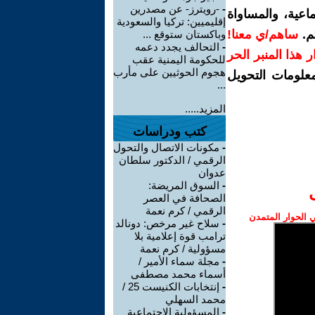
-
-رويترز- عن مصدرين
اعية، والمساواة
إقليميين: تركيا والسعودية
م.
ساهم/ي معنا!
وباكستان ستوقع ...
-
التحالف يجدد دعمه
رار هذا المنبر الحر
للحكومة اليمنية عقب
هجوم الحوثيين على مأرب
معلومات التحويل
...
المزيد.....
كتب ودراسات
-
مكونات الاتصال والتحول
الرقمي / الدكتور سلطان
عدوان
-
السوق المريضة:
الصحافة في العصر
الرقمي / كرم نعمة
الحوار المتمدن
-
سلاح غير مرخص: دونالد
ترامب قوة إعلامية بلا
مسؤولية / كرم نعمة
-
مجلة سماء الأمير /
أسماء محمد مصطفى
-
إنتخابات الكنيست 25 /
محمد السهلي
-
المسؤولية الاجتماعية