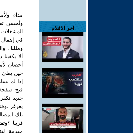
مدام ولأم
ونُحسن تف
اخر الافلام
المشغلات ح
في إهمال تش
ومللنا . وا
ألا يكفينا
أحضان لأم
حين يطئ أو
إذا لم نسار
فتح صفحة 
جديد نكفر 
يغرغر .وفت
تلك المصا
قريبا ؟وتف
مقدمة لت