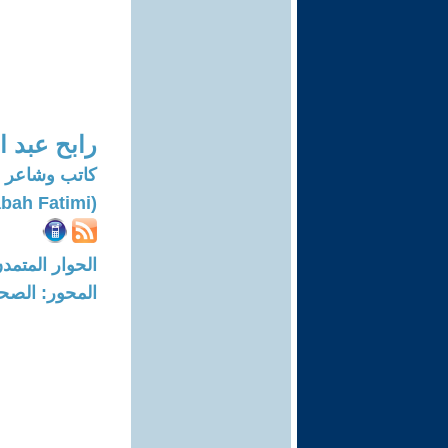
رابح عبد ا
كاتب وشاعر
(Rabah Fatimi)
الحوار المتمدن-العدد: 7180 - 2
المحور: الصحا