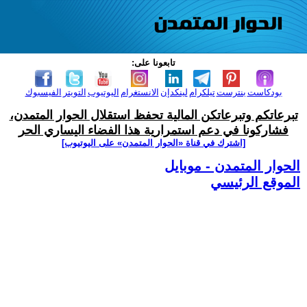
تابعونا على:
بودكاست
بنترست
تيلكرام
لينكدإن
الانستغرام
اليوتيوب
التويتر
الفيسبوك
تبرعاتكم وتبرعاتكن المالية تحفظ استقلال الحوار المتمدن،
فشاركونا في دعم استمرارية هذا الفضاء اليساري الحر
[اشترك في قناة ‫«الحوار المتمدن» على اليوتيوب]
الحوار المتمدن - موبايل
الموقع الرئيسي