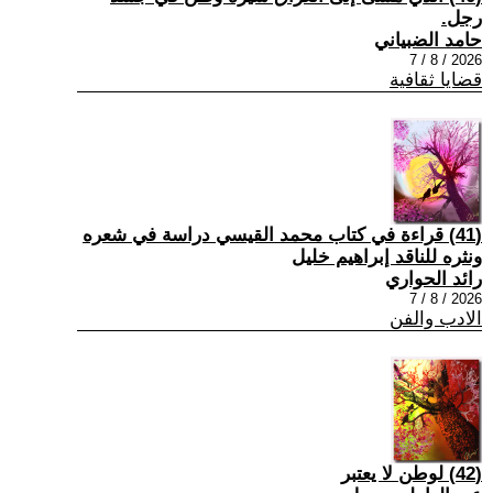
رجل.
حامد الضبياني
2026 / 8 / 7
قضايا ثقافية
(41) قراءة في كتاب محمد القيسي دراسة في شعره
ونثره للناقد إبراهيم خليل
رائد الحواري
2026 / 8 / 7
الادب والفن
(42) لوطن لا يعتبر