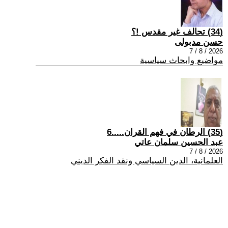
(34) تحالف غير مقدس !؟
حسن مدبولى
2026 / 8 / 7
مواضيع وابحاث سياسية
(35) الرطان في فهم القران.....6
عبد الحسين سلمان عاتي
2026 / 8 / 7
العلمانية، الدين السياسي ونقد الفكر الديني