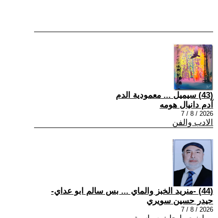
(43) سيميل ... معمودية الدم
آدم دانيال هومه
2026 / 8 / 7
الادب والفن
(44) -منريد الخبز والماي ... بس سالم ابو عداي-
حيدر حسين سويري
2026 / 8 / 7