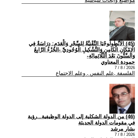
مواضيع وابحاث سياسية
(45) الْأَنْطُولُوجْيَا التِّقْنِيَّةُ لِلسِّحْرِ وَالْعَدَمِ: دِرَاسَةٌ فِي
الْإِمْكَانِ الْكَامِنِ وَالتَّشْكِيلِ الْوُجُودِيِّ -الجُزْءُ الرَّابِعُ
وَالسِّتُّونَ بَعْدَ الثَّلَاثِمِائَةِ-
حمودة المعناوي
2026 / 8 / 7
الفلسفة ,علم النفس , وعلم الاجتماع
(46) من الدولة الشكلية إلى الدولة الوظيفية...رؤية
في مقومات الدولة الحديثة
بشار مرشد
2026 / 8 / 7