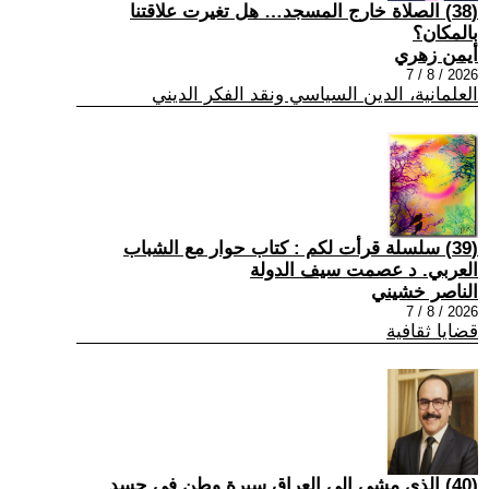
(38) الصلاة خارج المسجد… هل تغيرت علاقتنا
بالمكان؟
أيمن زهري
2026 / 8 / 7
العلمانية، الدين السياسي ونقد الفكر الديني
(39) سلسلة قرأت لكم : كتاب حوار مع الشباب
العربي. د عصمت سيف الدولة
الناصر خشيني
2026 / 8 / 7
قضايا ثقافية
(40) الذي مشى إلى العراق سيرة وطن في جسد