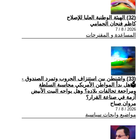
(32) الهيئة الوطنية العليا للإصلاح
كاظم فنجان الحمامي
2026 / 8 / 7
المساعدة و المقترحات
(33) واشنطن بين استنزاف الحروب وتمرد الصندوق -
🗳هل بدأ المواطن الأمريكي محاسبة السلطة
ومراجعة تحالفات بلاده؟ وهل يواجه البيت الأبيض
أزمة في صناعة القرار؟
مروان صباح
2026 / 8 / 7
مواضيع وابحاث سياسية