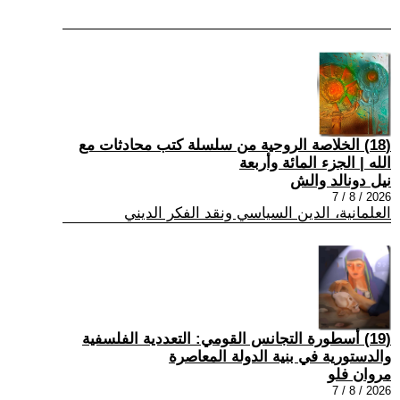
(18) الخلاصة الروحية من سلسلة كتب محادثات مع
الله | الجزء المائة وأربعة
نيل دونالد والش
2026 / 8 / 7
العلمانية، الدين السياسي ونقد الفكر الديني
(19) أسطورة التجانس القومي: التعددية الفلسفية
والدستورية في بنية الدولة المعاصرة
مروان فلو
2026 / 8 / 7