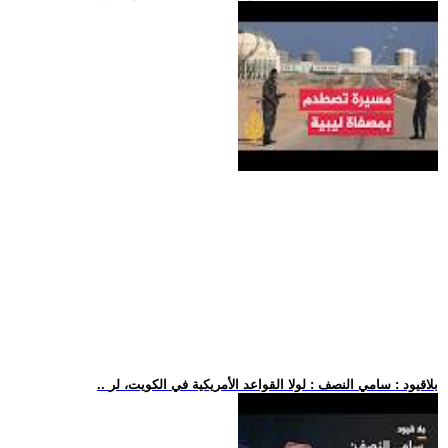
.. بلاقيود : سامي النصف : لولا القواعد الأمريكية في الكويت، لر