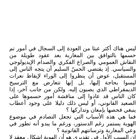
ليس هناك أكثر عبثا من العودة إلى السجال في أمور تم
حسمها بالتوافق بين المغاربة بعد عقود طويلة من
النقاش العمومي والصراع الفكري والصدام الإيديولوجي
والسياسي. إذ يقتضي الحسّ السليم أن يتجه الناس إلى
المستقبل، عوض أن ينظروا إلى الوراء لإيقاظ نعرات
ليسوا بحاجة إليها، بل إنها تتعارض مع الترسيخ
الديمقراطي الذي يصبون إليه. ولكن من جانب آخر، إذا
كان الناس قد عادوا إلى مناقشة أمور حسموها على
الصعيد القانوني، أو ليس ذلك دليلا على وجود أعطاب
ينبغي فحصها بإمعان وتداركها ؟
فما هي هذه الأسباب التي تجعل التصادم في موضوع
الهوية يستمر رغم الدستور، ورغم ما يبدو أنه تطور في
وعي المغاربة وترسانتهم القانونية ؟
إن السبب الأول في تقديري هو أن الهوية إشكال معقد لا