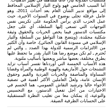
مكتسبات المدونة تيارا عاما مساهما في تغيير الذهنيات.
أما السبب الخامس فهو ولوج التيار الإسلامي المحافظ
إلى مواقع تدبير الشأن العام بعد أحداث 2011، وهو
عامل عرقلة تجلى بوضوح في السنوات الأخيرة، حيث
عمل الحزب الذي يرأس الحكومة على تكريس نفس
التوجهات التي تسعى إليها السلطة، أي على جعل
مكتسبات الدستور فيما يخص الحريات والحقوق وثيقة
شكلية مجمّدة، (ويتضح هذا التواطؤ بين السلطة والتيار
الإسلامي في مسودة القانون الجنائي)، خاصة وأن الكثير
من الالتزامات الرسمية للدولة بهذا الصدد ـ والتي لم
تُحترم ـ لم تكن موضع رضا هذا التيار بقدر ما تحفظ عليها
بطرق مختلفة، بعضها مباشر وبعضها بأساليب ملتوية.
هذه الأسباب الخمسة التي أوردناها تفسر أسباب تزايد
التشنجات حول الأمازيغية والهوية الوطنية والمرأة وقضايا
المساواة والمناصفة والحريات الفردية والقيم وحقوق
الإنسان عامة، ولعلّ العاملين الأكثر أهمية في تصفية
الأجواء حاليا وترشيد النقاش العمومي، هما الحسم في
الاختيارات من أجل تفعيل الدستور، مع التحسيس
والتوعية، إذ يمكنان معا من تغليب النظرة المستقبلية
على الحسابات الظرفية الضيقة.