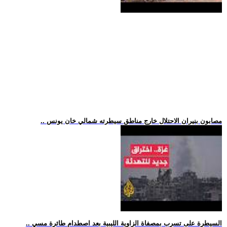
.. مصابون بنيران الاحتلال خارج مناطق سيطرته شمالي خان يونس
.. السيطرة على تسرب بمصفاة الزاوية الليبية بعد اصطدام طائرة مسي