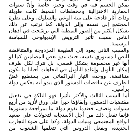
يمكن الحسم فيه في وقت وجيز، خاصة وأنّ سنوات
المقاربة الاختزالية ومخططات التنميط كانت طويلة
وذات آثار فادحة على بنية الوعي والسلوك، وعلى نظرة
المجتمع إلى نفسه وإلى الدولة، كما ترتب عن ذلك
تشكل الكثير من الصور النمطية التي ترسّخت في أذهان
الناس بسبب تأثير الترويض الإيديولوجي للسياسة
الرسمية.
والسبب الثاني يعود إلى الطبيعة المزدوجة والمتناقضة
للنص الدستوري نفسه، حيث تبدو بعض المضامين كما لو
أنها غير محسومة بشكل قطعي، بل تترك لكل طرف
إمكان التأويل وإعادة التأويل في اتجاهات أحيانا ما تكون
متناقضة. ووحده التيار البراكماتي من يستطيع غضّ
الطرف عن تناقضات الدستور الذي يبدو أنه يعكس دولة
برأسين.
أما السبب الثالث والأكثر تأثيرا فهو التلكؤ في تفعيل
مقتضيات الدستور، وإبقاؤها حبرا على ورق لأزيد من أربع
سنوات ونصف، فعندما تقوم دولة ما بمراجعة دستورها
فإنما تفعل ذلك من أجل الاستجابة لتحولات على صعيد
الواقع المجتمعي وبنيات الدولة، وكذا على ضوء التجارب
الجديدة، وبفعل الدروس التي تتعلمها الشعوب من