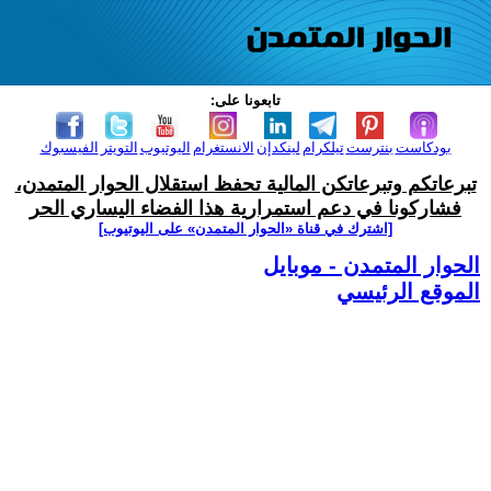
تابعونا على:
بودكاست
بنترست
تيلكرام
لينكدإن
الانستغرام
اليوتيوب
التويتر
الفيسبوك
تبرعاتكم وتبرعاتكن المالية تحفظ استقلال الحوار المتمدن،
فشاركونا في دعم استمرارية هذا الفضاء اليساري الحر
[اشترك في قناة ‫«الحوار المتمدن» على اليوتيوب]
الحوار المتمدن - موبايل
الموقع الرئيسي