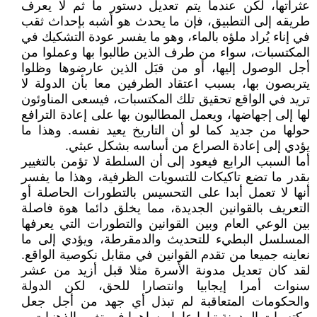
عثراتها، لكن عندما يتم تعديل دستور ما ثم لا يعرف
طريقه إلى التطبيق، فإن ما يحدث هو أشبه بإحداث ثقب
في إناء يُراد ملؤه بالماء، وهو ما يفسر عودة التشكيك في
المكتسبات، سواء من طرف الذين طالبوا بها وعملوا من
أجل الوصول إليها، أو من قبَل الذين عارضوها وظلوا
يتربصون بها، بسبب اعتقاد الطرفين معا بأن الدولة لا
تريد في الواقع تحقيق تلك المكتسبات، فيسعى المناوئون
لها إلى إجهاضها، ويعمل المطالبون بها على إعادة الترافع
حولها من جديد كما لو أن التاريخ يعيد نفسه. وهذا ما
يؤدي إلى إعادة الصراع من أساسه بشكل عبثي.
أما السبب الرابع فيعود إلى أن السلطة لا تؤمن بالتغيير
بقدر ما تضع تاكيكات للتسويات الظرفية، وهذا ما يفسر
أنها لا تعمل أبدا على التحسيس بالتطورات الحاصلة أو
التعريف بالقوانين الجديدة، مما يخلق دائما هوة فاصلة
بين الوعي العام وبين القوانين والتطورات التي يعرفها
المسلسل البطيء للتحديث والدمقرطة، ويؤدي إلى ما
نعاينه جميعا من تقدم القوانين في مقابل نكوصية الواقع.
لقد كان تعديل مدونة الأسرة مثلا قبل أزيد من عشر
سنوات أمرا إيجابيا وانتصارا للحق، لكن الدولة
والحكومات المتعاقبة لم تبذل أي جهد من أجل جعل