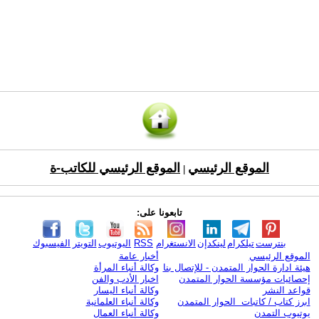
الموقع الرئيسي
الموقع الرئيسي للكاتب-ة
|
تابعونا على:
بنترست
تيلكرام
لينكدإن
الانستغرام
RSS
اليوتيوب
التويتر
الفيسبوك
الموقع الرئيسي
أخبار عامة
هيئة ادارة الحوار المتمدن - للإتصال بنا
وكالة أنباء المرأة
إحصائيات مؤسسة الحوار المتمدن
اخبار الأدب والفن
قواعد النشر
وكالة أنباء اليسار
ابرز كتاب / كاتبات الحوار المتمدن
وكالة أنباء العلمانية
يوتيوب التمدن
وكالة أنباء العمال