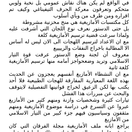
في الواقع لم يكن هناك نقاش عمومي بل نخبة ولوبي
متحكم وتعرفون معركة الحرف التيفيناغي وكيف تم
اقراره ومن طرف من وبأي أسلوب
كل مكتسبات الأمازيغية هي منح مخزنية مشروطة
بل حتى الدستور نعرف نوع اللجان التي أشرفت عليه
ولماذا سرعت قضية ترسيم الأمازيغية كلغة
مع ان الاعداد لترسيم اللهجات الى الان ليس له أساس
الا المطالبة باخراج النفقات والرييييع
معروف أن لجنة وضع الدستور عرفت قوة التيار
الاسلامي وتريد وضعحواجز أمامه منها ترسيم الأمازيغية
كلغة ثانية
مع ان النشطاء الأمازيغ أنفسهم يعجزون عن الحديث
بهذه اللغة المعيارية المفارقة للهجات الطبيعية فلا أحد
يكتب بها لكن الزعيق لخراج قوانينها التفصيلية لايتوقف
والبحث عن مبررات هذا الفشل
تيارات كثيرة وشخصيات وازنة ومنهم كثير من الأمازيغ
عبروا عن التسرع في دراسة موضوع الأمازيغية ومنهم
مثقفون وسياسيون فيهم جزء كبير من التيار الاسلامي
من الأمازيغ
يراجع ابانه ملف الأمازيغية مجلة الفرقان التي كان