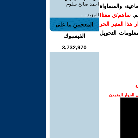
احمد صالح سلوم
اعية، والمساواة
م.
ساهم/ي معنا!
المزيد.....
رار هذا المنبر الحر
المعجبين بنا على
معلومات التحويل
الفيسبوك
3,732,970
الحوار المتمدن