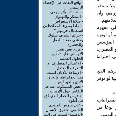
-
واقع اللغات في الإحصاء
ولا يستفز
الرسمي
-
-الحداثة- بأثر رجعي
رهم، وأن
-
المفكر والبهلوان
لامتهم.
-
صلاة الاستعراض
-
لماذا يسيء المحافظون
على مفهوم
استعمال حريتهم ؟
 أو لونهم
-
جرائم الشرف سلوك
وحشي مضاد للعقل
ي المؤسس
وللحضارة
ع العصري،
-
من يرفض تقنين
الإجهاض عليه تقديم
 احتراما
الحلول العملية
-
الاعتدال المتطرف أو
التطرف المعتدل
رهم الذي
-
الإساءة للأديان ليست
مبدأ ديمقراطيا وإلحاق
ة لو توفر
الأذى بالغير ليس ...
-
بعض المسكوت عنه في
النقاش حول الإرهاب
ة:
-
ناقوس الخطر الذي دُق
يمقراطي،
في أنكولا
-
على هامش المنتدى
ق نوعا من
العالمي لحقوق الإنسان
 اليومي.
-الوطنية- ليست هي الت