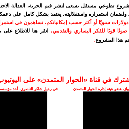
شروع تطوعي مستقل يسعى لنشر قيم الحرية، العدالة الاجتم
. ولضمان استمراره واستقلاليته، يعتمد بشكل كامل على دعمك
دعمكم بمبلغ 10 دولارات سنويًا أو أكثر حسب إمكانياتكم، تساهمون في استم
وتًا قويًا للفكر اليساري والتقدمي
،
انقر هنا للاطلاع على 
م هذا المشروع
.
شترك في قناة «الحوار المتمدن» على اليوتيوب
ز، عضو هيئة إدارة الحوار المتمدن
في رحيل شاكر الناصري، أحد مؤسسي 