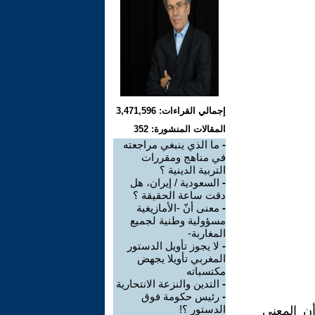
إجمالي القراءات: 3,471,596
المقالات المنشورة: 352
-
ما الذي ينبغي مراجعته
في مناهج ومقررات
التربية الدينية ؟
-
السعودية / إيران، هل
دقت ساعة الحقيقة ؟
-
معنى أنّ -الأمازيغية
مسؤولية وطنية لجميع
المغاربة-
-
لا يجوز تأويل الدستور
المغربي تأويلا يجهض
مكتسباته
-
التدين والنزعة الانتحارية
-
رئيس حكومة فوق
الدستور ؟!
أن المعني