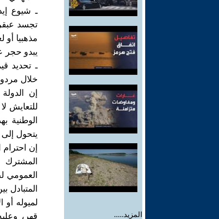
ـ شيوع إيد
تجسد عبقري
مذهبيا أو ل
يبدو حجر ع
ـ تحديد قي
خلال مردودي
إن الدولة 
للتعايش لا 
الوطنية به
يتحول إلى 
إن احترام 
المشترك ا
العمومي لص
المتبادل بي
لميوله أو ا
المزيد.....
قهر، وعليه