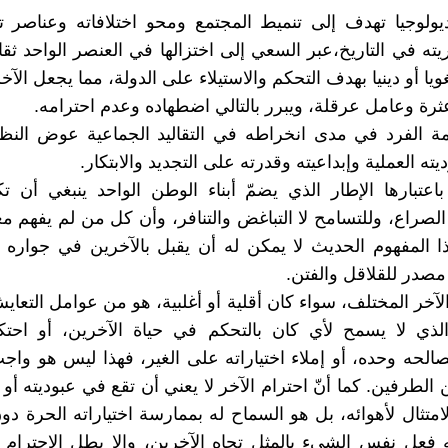
يولوجيا تهدف إلى تنميط المجتمع ومحو اختلافاته وعناصر ت
ته في التاريخ،عبر السعي إلى اختزالها في العنصر الواحد ثقاف
غويا أو دينيا بهدف التحكم والاستيلاء على الدولة، مما يجعل الآ
ثرة وعامل عرقلة، ويبرر بالتالي اضطهاده وعدم احترامه.
مة الفرد في مدى انخراطه في التقاليد الجماعية عوض النظ
ته العملية وإبداعيته وقدرته على التجديد والابتكار.
باعتبارها الإطار الذي يضمّ أبناء الوطن الواحد ينبغي أن 
الصراع، وللتسامح لا التباغض والتنافر، وأن كل من لم يفهم مع
ذا المفهوم الحديث لا يمكن له أن يقبل بالآخرين في جواره 
مصدر للقلاقل والفتن.
الآخر المختلف، سواء كان أقلية أو أغلبية، هو من عوامل التعا
لذي لا يسمح لأي كان بالتحكم في حياة الآخرين، أو احتكا
الحه وحده، أو إملاء اختياراته على الغير، فهذا ليس هو واجب
ن الطرفين. كما أنّ احترام الآخر لا يعني أن تقع في عبوديته أو 
لامتثال لأهوائه، بل هو السماح له بممارسة اختياراته الحرة دو
 فعل نفس الشيء بالمثل تجاه الآخرين، وإلا بطل الاحترام