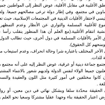
نطق الأغلبية في مقابل الأقلية، عوض النظر إلى المواطنين جمي
اوين في مجتمع، وفي إطار دولة ترعى مصالحهم جميعا. ولع
سي لاحتقار الأقليات الدينية في المجتمعات الإسلامية، حيث تعت
ضوع للأغلبية المسلمة والتواري عن الأنظار وعدم التمظهر
خشية انتقام الأغلبية.(مع العلم أن هذا المنظور ينقلب رأس
ق الأمر بالأقليات المسلمة في دول أخرى، حيث تطالب الدول 
ومنحهم كل الحقوق).
ى الآخر المختلف باعتباره شرا وحالة انحراف، وعدم استيعاب ما
 للذات.
لمجتمع جماعة دينية أو عرقية، عوض النظر إليه على أنه مجتم
لنون جميعا الولاء لنفس الدولة ولديهم شعور بالانتماء المش
ن كانوا مختلفين في أمور كثيرة مثل اللون والعقيدة والن
غة .
ن الحقيقة محدّدة سلفا وبشكل نهائي في دين معين، أو رواي
ض اعتبار الحقيقة بناء وجهدا عقليا مشتركا وسعيا نحو العلم 