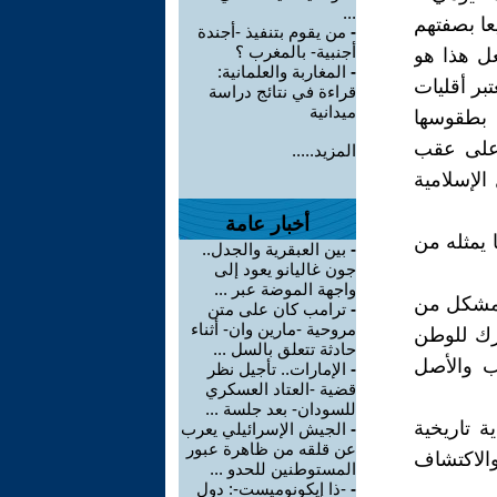
...
عا بصفتهم
-
من يقوم بتنفيذ -أجندة
أجنبية- بالمغرب ؟
ل هذا هو
-
المغاربة والعلمانية:
بر أقليات
قراءة في نتائج دراسة
ميدانية
 بطقوسها
ا على عقب
المزيد.....
الإسلامية
أخبار عامة
 يمثله من
-
بين العبقرية والجدل..
جون غاليانو يعود إلى
واجهة الموضة عبر ...
ع مشكل من
-
ترامب كان على متن
مروحية -مارين وان- أثناء
ترك للوطن
حادثة تتعلق بالسل ...
سب والأصل
-
الإمارات.. تأجيل نظر
قضية -العتاد العسكري
للسودان- بعد جلسة ...
ة تاريخية
-
الجيش الإسرائيلي يعرب
عن قلقه من ظاهرة عبور
والاكتشاف
المستوطنين للحدو ...
-
-ذا إيكونوميست-: دول