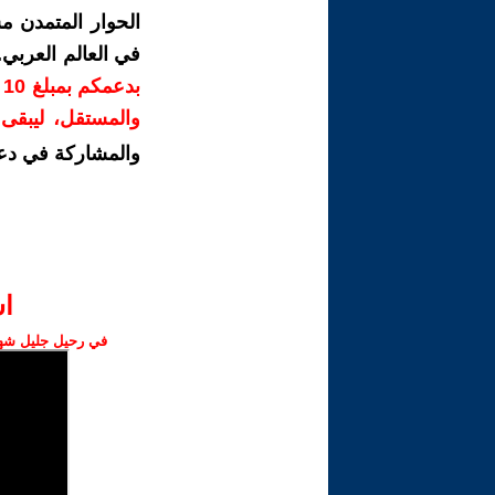
الحوار المتمدن م
في العالم العربي
ب
والمستقل، ليبقى ص
والمشاركة في دع
ا‫
في رحيل جليل شهبا