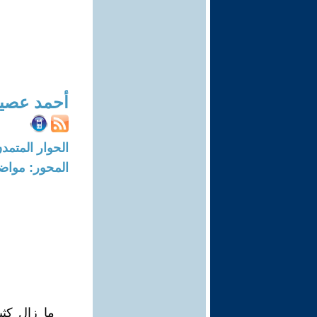
أحمد عصي
الحوار المتمدن-العدد: 5091 - 6
المحور: مواض
ما زال كثي