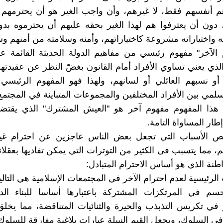
هم أنفسهم فقط، لا غيرهم، وأن واجب الغير هو أن يحترمهم 
ون أن يعترفوا هم لهذا الغير بحقه عليهم أن يحترموه بدو
ه واختياراته مشروعة كاختياراتهم، وأمنه وسلامته من أمنهم وس
 الآخر" مفهوم رئيسي من مفاهيم الدولة الحديثة القائمة 
الذي يعني تساوي الأفراد أمام القانون بغضّ النظر عن عقيدتهم
أو نسبهم العائلي أو لسانهم، ولهذا فهو المفهوم الرئيس
سلمي بين الأفراد المختلفين والمجموعات المتباينة في المجتم
 هذا المفهوم مفهوم آخر هو "العيش المشترك" الذي يقتضي
إطار المساواة التامة.
ص الأسباب التي تجعل بعض الناس عاجزين عن احترام غي
 مما يتسبب في الكثير من التوترات التي يمكن تفاديها بعقلاني
نة الذي هو أساس الاحترام المتبادل:
الرئيسية لعدم احترام الآخر في المجتمعات الإسلامية هي التالي
سم في المرتكزات المشتركة باعتبارها أساسا للبناء الد
 في تكريس التذبذب والحيرة والثنائيات المتناقضة، مما يخل
في السلوك، ويجعل القيم النبيلة عبارات بلاغية مفارقة للسلوك