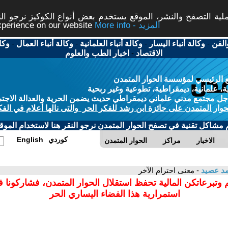
ة التصفح والنشر، الموقع يستخدم بعض أنواع الكوكيز نرجو النق
More info - المزيد
experience on our website
الفن
-
وكالة أنباء اليسار
-
وكالة أنباء العلمانية
-
وكالة أنباء العمال
-
وكا
الاقتصاد
-
اخبار الطب والعلوم
 الرئيسي لمؤسسة الحوار المتمدن
، علمانية، ديمقراطية، تطوعية وغير ربحية
ل مجتمع مدني علماني ديمقراطي حديث يضمن الحرية والعدالة الاجتم
حوار المتمدن على جائزة ابن رشد للفكر الحر والتى نالها أعلام في الفك
م مشاكل تقنية في تصفح الحوار المتمدن نرجو النقر هنا لاستخدام الموقع
كوردي
English
الاخبار
مراكز
الحوار المتمدن
مد عصيد
- معنى احترام الآخر
 وتبرعاتكن المالية تحفظ استقلال الحوار المتمدن، فشاركونا 
استمرارية هذا الفضاء اليساري الحر