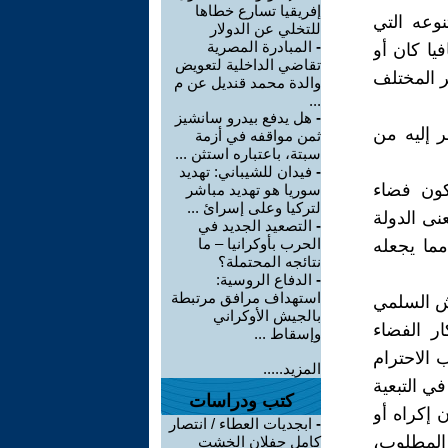
إفريقيا تسارع خطاها
نوعه التي
للتخلي عن الدولار
-
المبادرة المصرية
يا كان أو
تقاضي الداخلية لتعويض
خر المختلف
والدة محمد قنديل عن م
...
-
هل يدفع بيدرو سانشيز
ر إليه من
ثمن مواقفه في أزمة
سبتة، باعتباره استثن ...
-
فيدان للشيباني: تهديد
تكون فضاء
سوريا هو تهديد مباشر
لتركيا وعلى إسرائ ...
نى الدولة
-
التصعيد الجديد في
الحرب بأوكرانيا – ما
مما يجعله
نتائجه المحتملة؟
-
الدفاع الروسية:
استهداف مرافق مرتبطة
يش السلمي
بالجيش الأوكراني
ر الفضاء
وإسقاط ...
 الاحترام
المزيد.....
في التبعية
كتب ودراسات
ن إكراه أو
-
ابجديات العطاء / انتصار
 المطلوب،
كامل جفلان الخشت