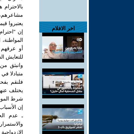
بالاحترام 
مشاعرهم، د
يعتبروا قيم
اخر الافلام
إن "احترام
المواطنة، 
أو عرقهم 
للتعايش ال
وانبثق من
متبادلا في 
فلنقم بفح
يختلف عنهم،
شرط المواط
إن الأسباب 
ـ عدم الح
والاستمرار
الازدواجية 