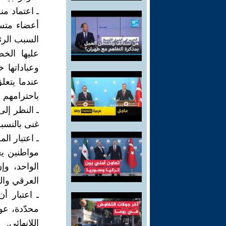
ـ اعتماد م
أعضاء متس
السبب الرئي
عليها الخ
وعباداتها 
عندما يتعل
باحترامهم 
ـ النظر إل
غنى بالنسبة
ـ اعتبار ا
مواطنين يع
الواحد، وإ
العرقي والل
ـ اعتبار أ
محدّدة، عو
اللانهائي.