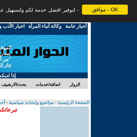
موافق - OK
لتوفير افضل خدمة لكم ولتسهيل عملي
أخبار عامة
-
وكالة أنباء المرأة
-
اخبار الأدب و
الموقع
يسارية
"من أج
حاز ال
إذا لديك
الزوار
اضافة/خدمات
بحث/الارشيف
الصفحة الرئيسية
-
مواضيع وابحاث سياسية
-
أح
تبرعاتكم