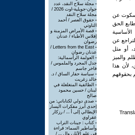
-
مجلة سلاح النقد، عدد
جوان-جويلية-اوت 2026 /
مجلة سلاح النقد
السكوت عن
-
حقوق العصر / أحمد
ابع الحق
التاوتي
-
قصة الأمراض المزمنة و
 الأساسية
إفلاس الأطباء / عدنان
لتراجع عن
رضوان
Letters from the East /
-
، أو مثل
عدنان رضوان
لم والميز
-
العولمة الرأسمالية:
جدل المجرد والملموس /
، لأن هذا
فاخر جاسم
م بحقوقهم
-
سياسة حفار الساق / د.
خالد زغريت
-
الطائفية المتغلغلة في
لبنان / حسين محمود
صالح
-
صدى دولي لكتاباتي: من
إحدى أبرز مفكرات اليسار
الإيطالي إلى أ ... / رزكار
Transl
عقراوي
-
كتاب : جينات التراب
وأساطير السماء: قراءة
في علم الآثار، وال ... /