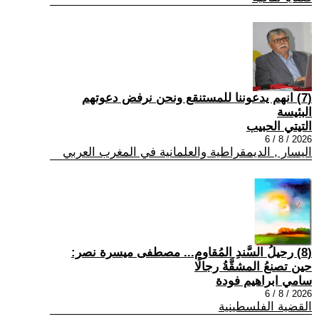
(7) انهم يدعوننا للمستنقع ونحن نرفض دعوتهم
البئيسة
التيتي الحبيب
2026 / 8 / 6
اليسار , الديمقراطية والعلمانية في المغرب العربي
(8) رحيلُ السَّندِ المُقاوم... مصطفى ميسرة نصر:
حين تصنعُ المشقَّةُ رجالًا
سامي ابراهيم فودة
2026 / 8 / 6
القضية الفلسطينية