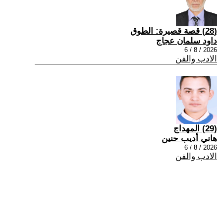
(28) قصة قصيرة: الطوق
داود سلمان عجاج
2026 / 8 / 6
الادب والفن
(29) المهداج
هاني أديب حنين
2026 / 8 / 6
الادب والفن