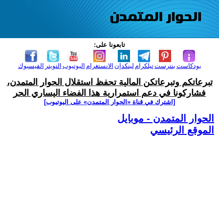
تابعونا على:
بودكاست
بنترست
تيلكرام
لينكدإن
الانستغرام
اليوتيوب
التويتر
الفيسبوك
تبرعاتكم وتبرعاتكن المالية تحفظ استقلال الحوار المتمدن،
فشاركونا في دعم استمرارية هذا الفضاء اليساري الحر
[اشترك في قناة ‫«الحوار المتمدن» على اليوتيوب]
الحوار المتمدن - موبايل
الموقع الرئيسي