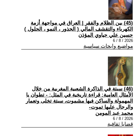
(45) بين الظلام والفقر | العراق في مواجهة أزمة
الكهرباء والتقشف المالي ( الجذور ، النمو ، الحلول )
حسين علي حياوي المؤذن
2026 / 8 / 6
مواضيع وابحاث سياسية
(46) سبتة في الذاكرة الشعبية المغربية من خلال
الأمثال العامية: قراءة تاريخية في المثل: - تطوان يا
المهمولة والساكن فيها مشموت، سبتة تخلى وتعمار
والرجال عليها تموت-
محمد عبد المومن
2026 / 8 / 6
قضايا ثقافية