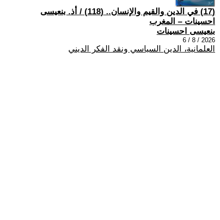
(17) في الدين والقيم والإنسان.. (118) / أذ. بنعيسى
احسينات – المغرب
بنعيسى احسينات
2026 / 8 / 6
العلمانية، الدين السياسي ونقد الفكر الديني