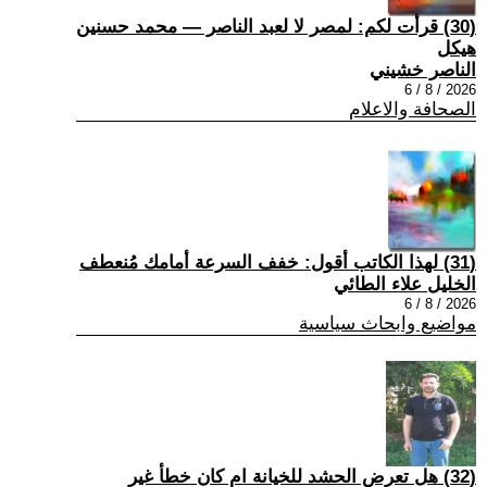
(30) قرأت لكم: لمصر لا لعبد الناصر — محمد حسنين
هيكل
الناصر خشيني
2026 / 8 / 6
الصحافة والاعلام
(31) لهذا الكاتب أقول: خفف السرعة أمامك مُنعطف
الخليل علاء الطائي
2026 / 8 / 6
مواضيع وابحاث سياسية
(32) هل تعرض الحشد للخيانة ام كان خطأ غير