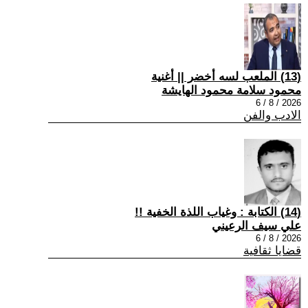
(13) الملعب لسه أخضر || أغنية
محمود سلامة محمود الهايشة
2026 / 8 / 6
الادب والفن
(14) الكتابة : وغياب اللذة الخفية !!
علي سيف الرعيني
2026 / 8 / 6
قضايا ثقافية