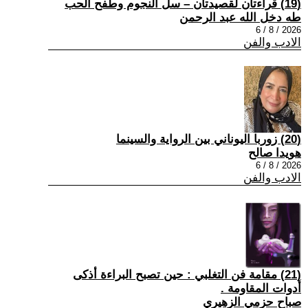
(19) قراءتان لقصيدتان – سل النجوم وطفح الحب
طه دخل الله عبد الرحمن
2026 / 8 / 6
الادب والفن
(20) زوربا اليوناني بين الرواية والسينما
هويدا صالح
2026 / 8 / 6
الادب والفن
(21) مقامة فن التغلبي : حين تصبح البراءة أذكى
أدوات المقاومة .
صباح حزمي الزهيري