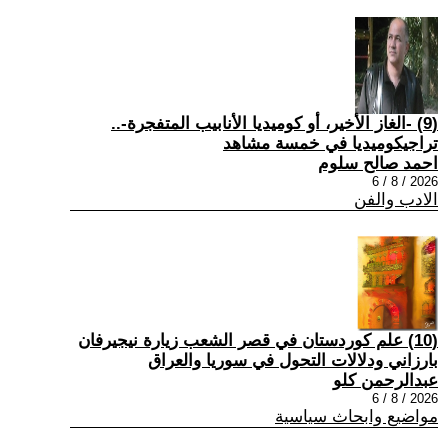
(9) -الغاز الأخير، أو كوميديا الأنابيب المتفجرة-..
تراجيكوميديا في خمسة مشاهد
احمد صالح سلوم
2026 / 8 / 6
الادب والفن
(10) علم كوردستان في قصر الشعب زيارة نيجيرفان
بارزاني ودلالات التحول في سوريا والعراق
عبدالرحمن كلو
2026 / 8 / 6
مواضيع وابحاث سياسية