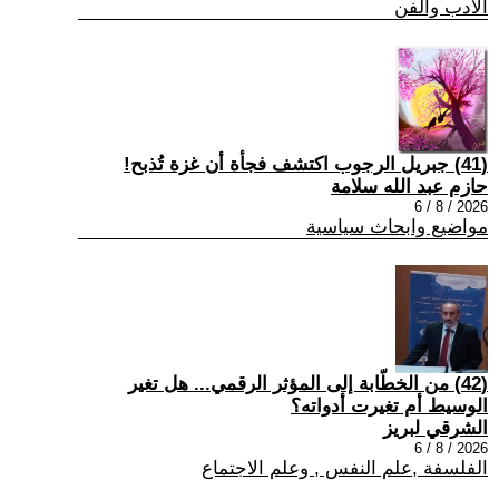
الادب والفن
(41) جبريل الرجوب اكتشف فجأة أن غزة تُذبح!
حازم عبد الله سلامة
2026 / 8 / 6
مواضيع وابحاث سياسية
(42) من الخطّابة إلى المؤثر الرقمي... هل تغير
الوسيط أم تغيرت أدواته؟
الشرقي لبريز
2026 / 8 / 6
الفلسفة ,علم النفس , وعلم الاجتماع