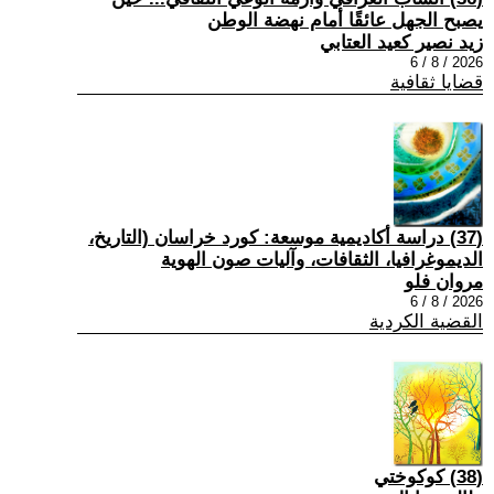
يصبح الجهل عائقًا أمام نهضة الوطن
زيد نصير كعيد العتابي
2026 / 8 / 6
قضايا ثقافية
(37) دراسة أكاديمية موسعة: كورد خراسان (التاريخ،
الديموغرافيا، الثقافات، وآليات صون الهوية
مروان فلو
2026 / 8 / 6
القضية الكردية
(38) كوكوختي