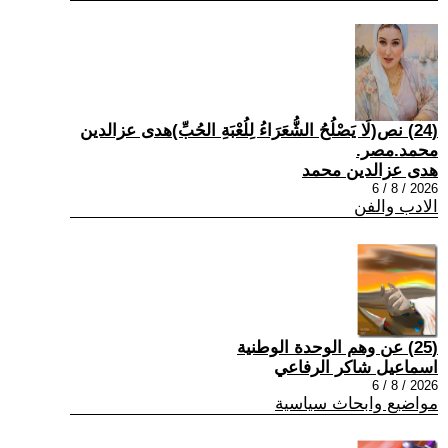
(24) نص(لَا يَصْلُحُ الشُّعَرَاءُ لِلُعْبَةِ الحُبِّ)هدى عزالدين
محمد.مصر.
هدى عزالدين محمد
2026 / 8 / 6
الادب والفن
(25) عن وهم الوحدة الوطنية
اسماعيل شاكر الرفاعي
2026 / 8 / 6
مواضيع وابحاث سياسية