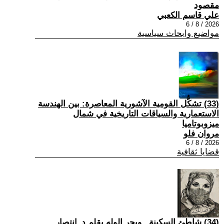
مقصود
علي قاسم الكعبي
2026 / 8 / 6
مواضيع وابحاث سياسية
(33) تشكُّل القومية الآشورية المعاصرة: بين الهندسة
الاستعمارية والسياقات التاريخية في شمال
ميزوبوتاميا
مروان فلو
2026 / 8 / 6
قضايا ثقافية
(34) شاطئ السكينة.. وبحر الوله بقلم د_انتصار