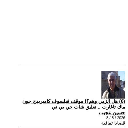
(6) هل الزمن وهم؟! موقف فيلسوف كامبريدج جون
ماك تاغارت .. تعليق شات جي بي تي
حسين عجيب
2026 / 8 / 8
قضايا ثقافية