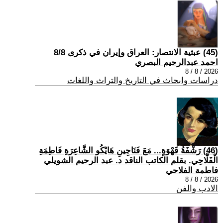
(45) عبثية الانتصار: العراق وإيران في ذكرى 8/8
احمد عبدالرحيم البصري
2026 / 8 / 8
دراسات وابحاث في التاريخ والتراث واللغات
(46) رَشْفَةُ قَهْوَةٍ... مَعَ فَنَاجِينِ هَايْكُو الشَّاعِرَةِ فَاطِمَةِ
الْفَلَّاحِي. بقلم الكاتب الناقد د. عبد الرحيم الشويلي
فاطمة الفلاحي
2026 / 8 / 8
الادب والفن