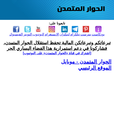
تابعونا على:
بودكاست
بنترست
تيلكرام
لينكدإن
الانستغرام
اليوتيوب
التويتر
الفيسبوك
تبرعاتكم وتبرعاتكن المالية تحفظ استقلال الحوار المتمدن،
فشاركونا في دعم استمرارية هذا الفضاء اليساري الحر
[اشترك في قناة ‫«الحوار المتمدن» على اليوتيوب]
الحوار المتمدن - موبايل
الموقع الرئيسي