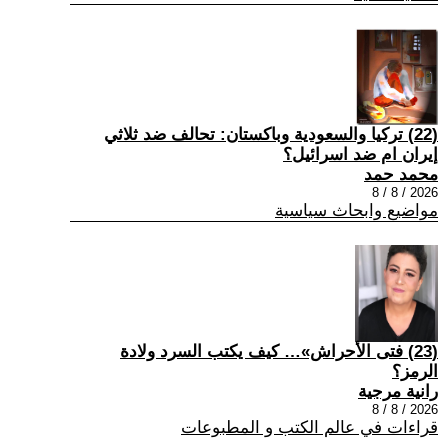
(22) تركيا والسعودية وباكستان: تحالف ضد ثلاثي
إيران ام ضد اسرائيل؟
محمد حمد
2026 / 8 / 8
مواضيع وابحاث سياسية
(23) فتى الأحراش»… كيف يكتب السرد ولادة
الرمز؟
رانية مرجية
2026 / 8 / 8
قراءات في عالم الكتب و المطبوعات