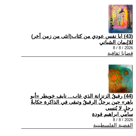
(43) ايا نفس عودي من كتاب(انثى من زمن آخر)
للاإيمان الشباني
2026 / 8 / 8
قضايا ثقافية
(44) رفيقُ الزنزانة الذي غاب... نايف خويطر «أبو
باهر» حين يرحلُ الرفيقُ وتبقى في الذاكرة حكايةُ
رجلٍ لا يُنسى
سامي ابراهيم فودة
2026 / 8 / 8
القضية الفلسطينية