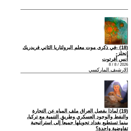
(18) -في ذكرى موت معلم البرولتاريا الثاني فريدريك
إنجلز-
أنس أفرتوت
2026 / 8 / 8
الارشيف الماركسي
(19) لماذا يفصل العراق ملف المياه عن التجارة
والنفط والوجود العسكري وطريق التنمية مع تركيا،
بينما تستطيع بغداد تحويلها جميعاً إلى استراتيجية
تفاوضية واحدة؟