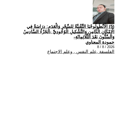
(5) الْأَنْطُولُوجْيَا التِّقْنِيَّةُ لِلسِّحْرِ وَالْعَدَمِ: دِرَاسَةٌ فِي
الْإِمْكَانِ الْكَامِنِ وَالتَّشْكِيلِ الْوُجُودِيِّ -الجُزْءُ السَّادِسُ
وَالسِّتُّونَ بَعْدَ الثَّلَاثِمِائَةِ-
حمودة المعناوي
2026 / 8 / 8
الفلسفة ,علم النفس , وعلم الاجتماع