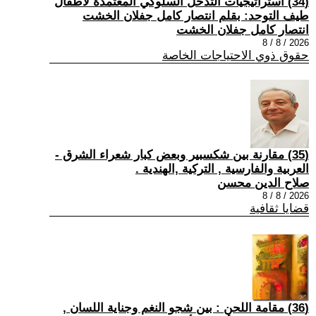
(34) استراتيجيات التدخل السلوكي المعتمدة لأطفال
طيف التوحد: بقلم انتصار كامل جفلان الخشت
انتصار كامل جفلان الخشت
2026 / 8 / 8
حقوق ذوي الاحتياجات الخاصة
(35) مقارنة بين شكسبير وبعض كبار شعراء الشرق -
العربية والفارسية , التركية ,الهندية .
صلاح الدين محسن
2026 / 8 / 8
قضايا ثقافية
(36) مقامة اللحن : بين شجو النغم وجناية اللسان ,