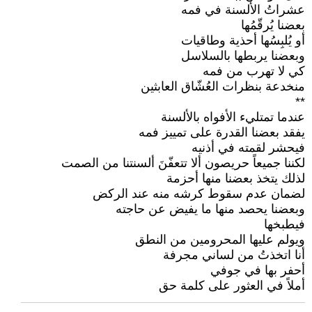
عشراتُ الألسنة في فمه
بعضنا يُرقّمُها
أو يُلبِسُها أحذية وطاقيات
وبعضنا يربطها بالسلاسل
كي لا تهرب من فمه
منخدعة بنظرات العُشّاق العابثين
**
عندما تمتليء الأفواه بالألسنة
يفقد بعضنا القدرة على تمييز فمه
فيحشر لقمته في أذنيه
لكننا جميعاً حريصون ألا تتعفّنَ ألسنتنا من الصمت
لذلك يتخذ بعضنا منها أحزمة
لضمان عدم سقوط كرشه منه عند الركض
وبعضنا يحصد منها ما يفيض عن حاجته
فيطبخها
ويولم عليها المحرومين من النطق
أنا اتخذتُ من لساني مجرفة
أحفر بها في جوفي
أملاً في العثور على كلمة حق