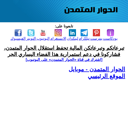
تابعونا على:
بودكاست
بنترست
تيلكرام
لينكدإن
الانستغرام
اليوتيوب
التويتر
الفيسبوك
تبرعاتكم وتبرعاتكن المالية تحفظ استقلال الحوار المتمدن،
فشاركونا في دعم استمرارية هذا الفضاء اليساري الحر
[اشترك في قناة ‫«الحوار المتمدن» على اليوتيوب]
الحوار المتمدن - موبايل
الموقع الرئيسي