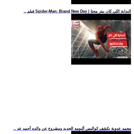
.. فيلم Spider-Man: Brand New Day | البداية اللي كان بيتر محتا
.. محمد عدوية يكشف كواليس ألبومه الجديد ومشروع عن والده أحمد عد