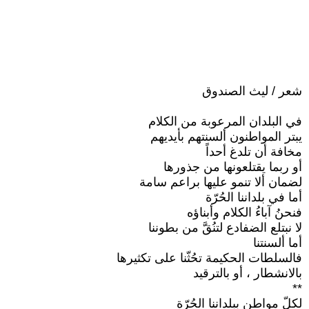
شعر / ليث الصندوق
في البلدان المرعوبة من الكلام
يبتر المواطنون ألسنتهم بأيديهم
مخافة أن تلدغ أحداً
أو ربما يقتلعونها من جذورها
لضمان ألا تنمو عليها براعم سامة
أما في بلداننا الحُرّة
فنحنُ آباءُ الكلام وأبناؤه
لا نبتلع الضفادع لتنُقَّ من بطوننا
أما ألسنتنا
فالسلطات الحكيمة تحُثّنا على تكثيرها
بالانشطار ، أو بالترقيد
**
لكلّ مواطن ببلداننا الحُرّة