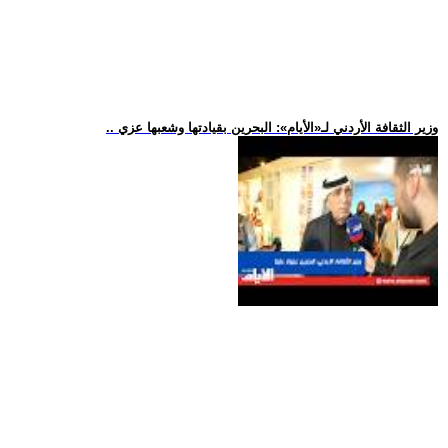
.. وزير الثقافة الأردني لـ«الأيام»: البحرين بقيادتها وشعبها عزي