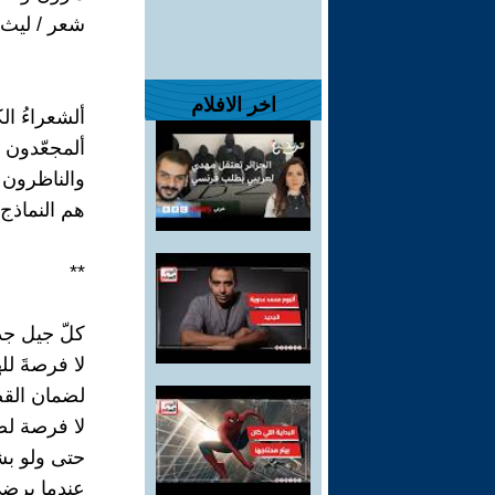
شعر / ليث 
اخر الافلام
ألشعراءُ الك
ألمجعّدون
والناظرون 
هم النماذج ا
**
كلّ جيل جد
لا فرصةَ ل
لضمان القض
لا فرصة لض
حتى ولو بش
عندما يرضى