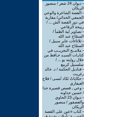
-
ديوان 24 شعر / منصور
الريكان
-
القصة الشاعرة والوعي
الجمعي الحداثي/ مقاربة
في دور القصة الش ... /
ربيحة الرفاعي
-
تصاوير لية الظمأ /
السمّاح عبد الله
-
ثلاثاءات عابر سبيل /
السمّاح عبد الله
-
ملامــح التجريــب في
كتابـات السيـد حـافظ من
خلال روايته يو ... /
سلسبيل كريبع
-
قناديل الحكمة / د. خالد
زغريت
-
حكاياتْ تَكاد تُنسى / فلاح
العيفاري
-
وعي ـ قصص قصيرة جدا
/ حسين جداونه
-
ديوان 23 الحاوي
والعصفور / منصور
الريكان
-
كتاب «عين على القصة
القصيرة: تأملات نقدية في