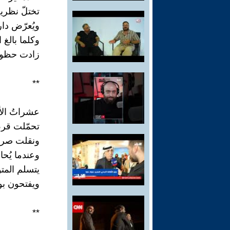
تختلّ نظرية
ويُعرّض دا
وكلما بالغ
زادت حظوظه
**
عشراتُ الأ
تحمّلت قرض
ونقلت صرخا
وعندما يُحا
يتسلم المت
ويفتحون بو
**