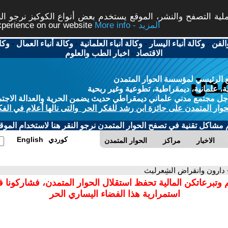
ة التصفح والنشر، الموقع يستخدم بعض أنواع الكوكيز نرجو النق
More info - المزيد
experience on our website
الفن
-
وكالة أنباء اليسار
-
وكالة أنباء العلمانية
-
وكالة أنباء العمال
-
وكا
الاقتصاد
-
اخبار الطب والعلوم
 الرئيسي لمؤسسة الحوار المتمدن
، علمانية، ديمقراطية، تطوعية وغير ربحية
ل مجتمع مدني علماني ديمقراطي حديث يضمن الحرية والعدالة الاجتم
حوار المتمدن على جائزة ابن رشد للفكر الحر والتى نالها أعلام في الفك
م مشاكل تقنية في تصفح الحوار المتمدن نرجو النقر هنا لاستخدام الموقع
كوردي
English
الاخبار
مراكز
الحوار المتمدن
 دارون وانقراض الشِعرليث
 وتبرعاتكن المالية تحفظ استقلال الحوار المتمدن، فشاركونا 
استمرارية هذا الفضاء اليساري الحر