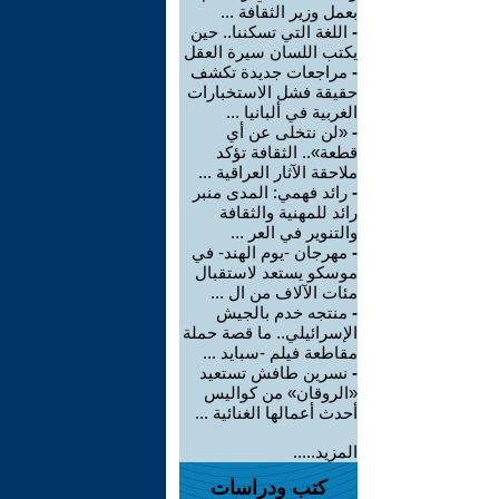
بعمل وزير الثقافة ...
-
اللغة التي تسكننا.. حين
يكتب اللسان سيرة العقل
-
مراجعات جديدة تكشف
حقيقة فشل الاستخبارات
الغربية في ألبانيا ...
-
«لن نتخلى عن أي
قطعة».. الثقافة تؤكد
ملاحقة الآثار العراقية ...
-
رائد فهمي: المدى منبر
رائد للمهنية والثقافة
والتنوير في العر ...
-
مهرجان -يوم الهند- في
موسكو يستعد لاستقبال
مئات الآلاف من ال ...
-
منتجه خدم بالجيش
الإسرائيلي.. ما قصة حملة
مقاطعة فيلم -سبايد ...
-
نسرين طافش تستعيد
«الروقان» من كواليس
أحدث أعمالها الغنائية ...
المزيد.....
كتب ودراسات