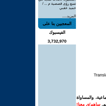
تسع رؤى قصصية م ... /
حميد عقبي
المزيد.....
المعجبين بنا على
الفيسبوك
3,732,970
Transl
اعية، والمساواة
م.
ساهم/ي معنا!