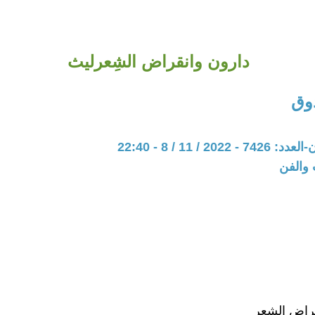
دارون وانقراض الشِعرليث
وق
20 / 11 / 8 - 22:40
 والفن
راض الشِعر