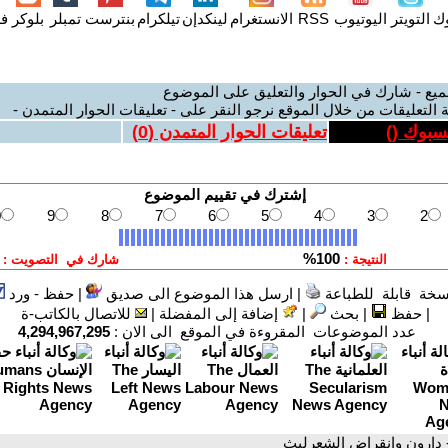
وك
التويتر
اليوتيوب
RSS
الانستغرام
لينكدإن
تيلكرام
بنترست
تمبلر
بلوكر
فل
ميع - شارك في الحوار والتعليق على الموضوع
 التعليقات من خلال الموقع نرجو النقر على - تعليقات الحوار المتمدن -
يسبوك (
)
تعليقات الحوار المتمدن (
0
)
سخة قابلة للطباعة
|
ارسل هذا الموضوع الى صديق
|
حفظ - ورد
|
حفظ
|
بحث
|
إضافة إلى المفضلة
|
للاتصال بالكاتب-ة
عدد الموضوعات المقروءة في الموقع الى الان :
4,294,967,295
 دارون وانقراض الشِعرليث