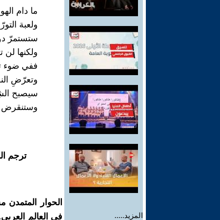
ما دام الهوا
ولعبة التو
ستستمرّ دو
ولكنها لن تس
ففي ضوء تل
وتعرّضِ الن
سيصبح الشِع
وستنقرض ال
ترجم ال
الحوار المتمدن م
المزيد.....
في العالم العربي