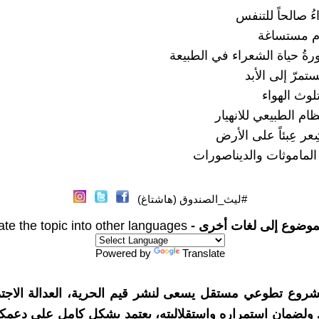
ءُ صالحاً للتنفس
رّم مستساغة
رةُ حياة الشعراء في الطبيعة
تمرّ إلى الأبد
وث الهواء
ظام الطبيعي للانهيار
ر عِبئاً على الأرض
ماموثات والديناصورات
#ليث_الصندوق (هاشتاغ)
موضوع إلى لغات أخرى -
ate the topic into other languages
Powered by
Translate
شروع تطوعي مستقل يسعى لنشر قيم الحرية، العدالة الاجتم
. ولضمان استمراره واستقلاليته، يعتمد بشكل كامل على دعمك