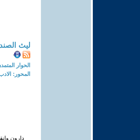
ليث الصند
الحوار المتمدن-العدد: 7426 - 22
المحور: الادب
دارون وانق