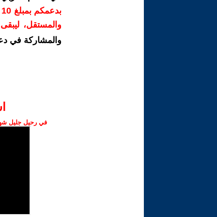
ب
والمستقل، ليبقى ص
والمشاركة في دع
ا‫
في رحيل جليل شهبا