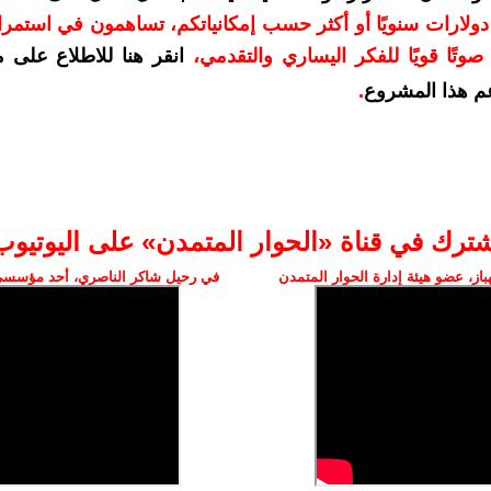
دعمكم بمبلغ 10 دولارات سنويًا أو أكثر حسب إمكانياتكم، تساهمون في استم
وتًا قويًا للفكر اليساري والتقدمي
،
انقر هنا للاطلاع على 
م هذا المشروع
.
شترك في قناة «الحوار المتمدن» على اليوتيوب
ز، عضو هيئة إدارة الحوار المتمدن
في رحيل شاكر الناصري، أحد مؤسسي 