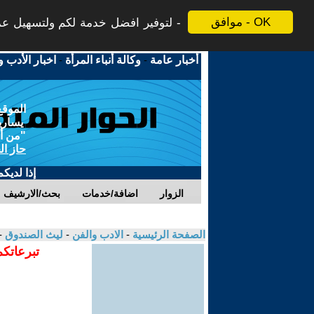
موافق - OK
لتوفير افضل خدمة لكم ولتسهيل عملي
أخبار عامة
-
وكالة أنباء المرأة
-
اخبار الأدب و
الموقع
يسارية
"من أج
حاز ال
إذا لديك
الزوار
اضافة/خدمات
بحث/الارشيف
الصفحة الرئيسية
-
الادب والفن
-
ليث الصندوق
-
تبرعاتكم