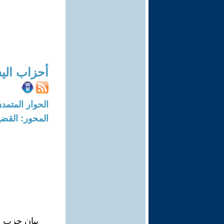
أحزاب اليس
الحوار المتمدن-العدد: 7760 - 23
المحور: القضي
بيان حزب ا