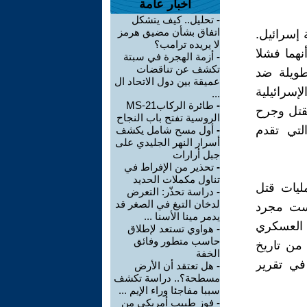
أخبار عامة
-
تحليل.. كيف يتشكل
اتفاق بشأن مضيق هرمز
 إسرائيل.
لا يريده ترامب؟
نهما فشلا
-
أزمة الهجرة في سبتة
تكشف عن تناقضات
 طويلة ضد
عميقة بين دول الاتحاد ال
إسرائيلية
...
-
طائرة الركابMS-21
قتل وجرح
الروسية تفتح باب النجاح
التي تقدم
-
أول مسح شامل يكشف
أسرار النهر الجليدي على
جبل أرارات
-
تحذير من الإفراط في
تناول مكملات الحديد
ي عمليات قتل
-
دراسة تحذّر: التعرض
لدخان التبغ في الصغر قد
يست مجرد
يدمر مينا الأسنا ...
 العسكري
-
هواوي تستعد لإطلاق
حاسب متطور وفائق
 من تاريخ
الخفة
 في تقرير
-
هل تعتقد أن الأرض
مسطحة؟.. دراسة تكشف
سببا مفاجئا وراء الإيم ...
-
فوز طبيب أمريكي من