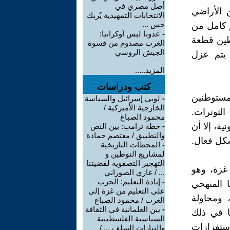
أصل مصري في
 الأراضي
الانتخابات التمهيدية يُربك
حس ...
م كامل من
-
عدونا ليس أوكرانيا:
سطين قطعة
الغرب مصدوم من قسوة
الجيش الروسي
يتم عزل
المزيد.....
كتب ودراسات
لمستوطنين
-
لوبي إسرائيل والسياسة
الخارجية الأميركية /
التوترات.
محمود الصباغ
ة، إلا أن
-
خطة ترامب: بين النص
والتطبيق / معتصم حمادة
شكل فعال.
-
المحطات التاريخية
لمشاريع التوطين و
التهجير التصفوية لقضيتنا
غزة، وهو
... / غازي الصوراني
-
إبادة التعليم: الحرب
 المنهجي
على التعليم من غزة إلى
، ومحاولة
الغرب / محمود الصباغ
-
بين العلمانية في الثقافة
ا في ذلك
السياسية الفلسطينية
ستفزازات
والتيارات السلف ... /