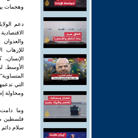
وهجمات يو
دعم الولاي
الاقتصادية
والعدوان و
للإرهاب ا
الإنسان، 
الأوسط. لق
المتساوية" 
التي تدعمه
ومحاولة إض
وما دامت 
فلسطين مست
سلام دائم إ