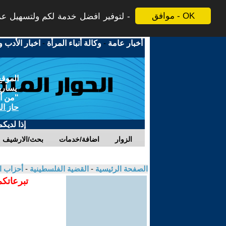
موافق - OK
لتوفير افضل خدمة لكم ولتسهيل عملي
أخبار عامة
-
وكالة أنباء المرأة
-
اخبار الأدب و
الموقع
يسارية
"من أج
حاز ال
إذا لديك
الزوار
اضافة/خدمات
بحث/الارشيف
الصفحة الرئيسية
-
القضية الفلسطينية
-
أحزاب ا
تبرعاتكم