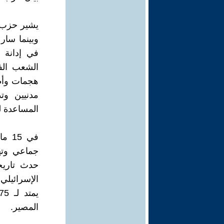
يشير حزب ا
وبينما سارع
في إدانة ا
الشعب الفل
هجمات وأط
مدنيين وتد
المساعدة ل
جماعي وته
حدث تاريخ
الإسرائيلي
المصير.