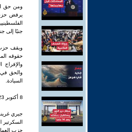
ومن حق الش
يرفض حزب 
الفلسطينيين
جنبًا إلى 
ويقف حزب 
حقوقه المش
والإفراج ا
والحق في ت
السيادة.
8 أكتوبر 2023
جيري غرين
السكرتير ا
حزب العمال