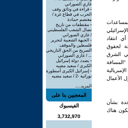
غازي الصوراني
-
قراءة في وثائق وقف
الحرب في قطاع غزة /
معتصم حمادة
المساعدات
-
مقتطفات من تاريخ
نضال الشعب الفلسطيني
لإسرائيلي
/ غازي الصوراني
ي انتقاد
-
الجبهة الشعبية لتحرير
فلسطين والموقف
خة لحقوق
الصريح من الحق التاريخي
في الشرق
... / غازي الصوراني
-
بصدد دولة إسرائيل
 "المسافة
الكبرى / سعيد مضيه
لإمبريالية
-
إسرائيل الكبرى أسطورة
توراتية -2 / سعيد مضيه
ل الأعمال
المزيد.....
المعجبين بنا على
حدة بشأن
الفيسبوك
يكون هناك
3,732,970