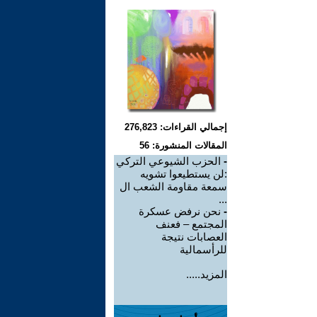
إجمالي القراءات: 276,823
المقالات المنشورة: 56
-
الحزب الشيوعي التركي
:لن يستطيعوا تشويه
سمعة مقاومة الشعب ال
...
-
نحن نرفض عسكرة
المجتمع – فعنف
العصابات نتيجة
للرأسمالية
المزيد.....