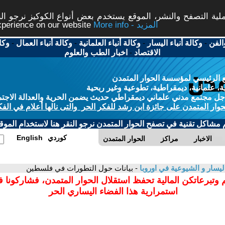
ة التصفح والنشر، الموقع يستخدم بعض أنواع الكوكيز نرجو النق
More info - المزيد
experience on our website
الفن
-
وكالة أنباء اليسار
-
وكالة أنباء العلمانية
-
وكالة أنباء العمال
-
وكا
الاقتصاد
-
اخبار الطب والعلوم
 الرئيسي لمؤسسة الحوار المتمدن
، علمانية، ديمقراطية، تطوعية وغير ربحية
ل مجتمع مدني علماني ديمقراطي حديث يضمن الحرية والعدالة الاجتم
حوار المتمدن على جائزة ابن رشد للفكر الحر والتى نالها أعلام في الفك
م مشاكل تقنية في تصفح الحوار المتمدن نرجو النقر هنا لاستخدام الموقع
كوردي
English
الاخبار
مراكز
الحوار المتمدن
ليسار و الشيوعية في اوروبا
- بيانات حول التطورات في فلسطين
 وتبرعاتكن المالية تحفظ استقلال الحوار المتمدن، فشاركونا 
استمرارية هذا الفضاء اليساري الحر