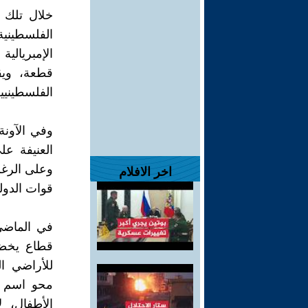
خلال تلك 
الفلسطينية
الإمبريالي
قطعة، وي
الفلسطينيي
وفي الآونة
العنيفة عل
وعلى الرغم 
اخر الافلام
قوات الدولة
في الماضي
قطاع يخضع
للأراضي ال
محو اسم فل
الأطفال، 