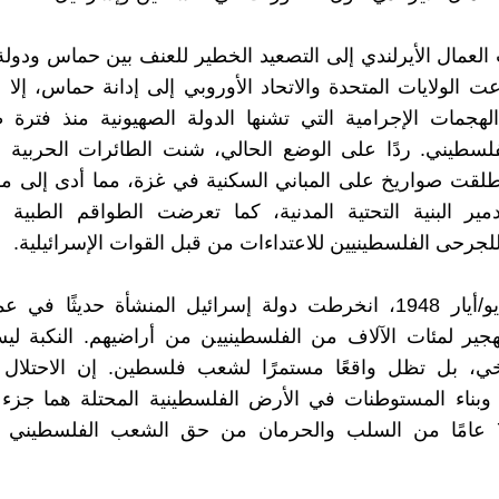
لعمال الأيرلندي إلى التصعيد الخطير للعنف بين حماس ودولة
ت الولايات المتحدة والاتحاد الأوروبي إلى إدانة حماس، إلا أ
لهجمات الإجرامية التي تشنها الدولة الصهيونية منذ فترة
سطيني. ردًا على الوضع الحالي، شنت الطائرات الحربية ال
لقت صواريخ على المباني السكنية في غزة، مما أدى إلى م
مير البنية التحتية المدنية، كما تعرضت الطواقم الطبية 
لجرحى الفلسطينيين للاعتداءات من قبل القوات الإسرائيلية.
في 15 مايو/أيار 1948، انخرطت دولة إسرائيل المنشأة حديثًا ف
جير لمئات الآلاف من الفلسطينيين من أراضيهم. النكبة ل
ي، بل تظل واقعًا مستمرًا لشعب فلسطين. إن الاحتلال
 وبناء المستوطنات في الأرض الفلسطينية المحتلة هما جزء
يمتد لـ 75 عامًا من السلب والحرمان من حق الشعب الفلسطيني