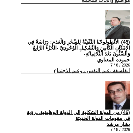
مواضيع وابحاث سياسية
(45) الْأَنْطُولُوجْيَا التِّقْنِيَّةُ لِلسِّحْرِ وَالْعَدَمِ: دِرَاسَةٌ فِي
الْإِمْكَانِ الْكَامِنِ وَالتَّشْكِيلِ الْوُجُودِيِّ -الجُزْءُ الرَّابِعُ
وَالسِّتُّونَ بَعْدَ الثَّلَاثِمِائَةِ-
حمودة المعناوي
2026 / 8 / 7
الفلسفة ,علم النفس , وعلم الاجتماع
(46) من الدولة الشكلية إلى الدولة الوظيفية...رؤية
في مقومات الدولة الحديثة
بشار مرشد
2026 / 8 / 7