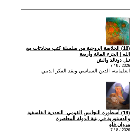
(18) الخلاصة الروحية من سلسلة كتب محادثات مع
الله | الجزء المائة وأربعة
نيل دونالد والش
2026 / 8 / 7
العلمانية، الدين السياسي ونقد الفكر الديني
(19) أسطورة التجانس القومي: التعددية الفلسفية
والدستورية في بنية الدولة المعاصرة
مروان فلو
2026 / 8 / 7