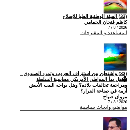
(32) الهيئة الوطنية العليا للإصلاح
كاظم فنجان الحمامي
2026 / 8 / 7
المساعدة و المقترحات
(33) واشنطن بين استنزاف الحروب وتمرد الصندوق -
🗳هل بدأ المواطن الأمريكي محاسبة السلطة
ومراجعة تحالفات بلاده؟ وهل يواجه البيت الأبيض
أزمة في صناعة القرار؟
مروان صباح
2026 / 8 / 7
مواضيع وابحاث سياسية