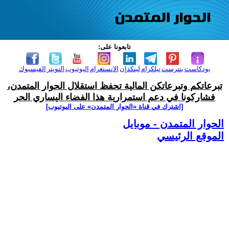
تابعونا على:
بودكاست
بنترست
تيلكرام
لينكدإن
الانستغرام
اليوتيوب
التويتر
الفيسبوك
تبرعاتكم وتبرعاتكن المالية تحفظ استقلال الحوار المتمدن،
فشاركونا في دعم استمرارية هذا الفضاء اليساري الحر
[اشترك في قناة ‫«الحوار المتمدن» على اليوتيوب]
الحوار المتمدن - موبايل
الموقع الرئيسي