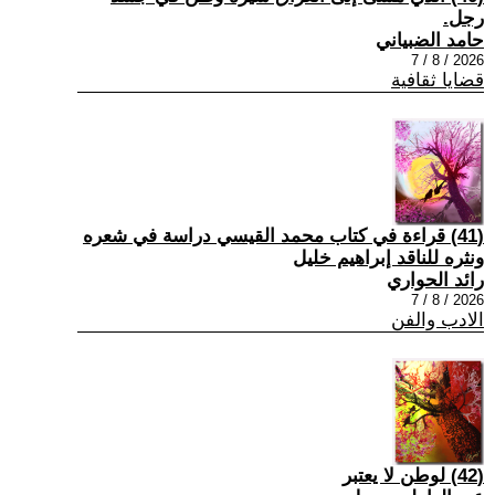
رجل.
حامد الضبياني
2026 / 8 / 7
قضايا ثقافية
(41) قراءة في كتاب محمد القيسي دراسة في شعره
ونثره للناقد إبراهيم خليل
رائد الحواري
2026 / 8 / 7
الادب والفن
(42) لوطن لا يعتبر