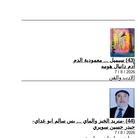
(43) سيميل ... معمودية الدم
آدم دانيال هومه
2026 / 8 / 7
الادب والفن
(44) -منريد الخبز والماي ... بس سالم ابو عداي-
حيدر حسين سويري
2026 / 8 / 7