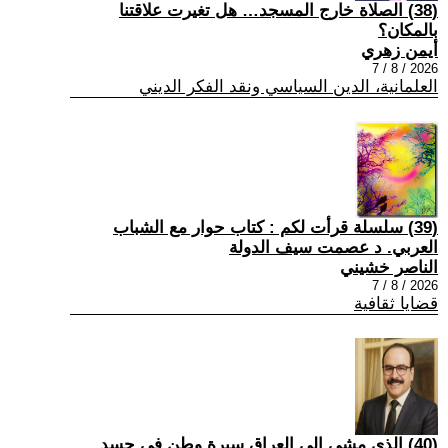
(38) الصلاة خارج المسجد… هل تغيرت علاقتنا
بالمكان؟
أيمن زهري
2026 / 8 / 7
العلمانية، الدين السياسي ونقد الفكر الديني
(39) سلسلة قرأت لكم : كتاب حوار مع الشباب
العربي. د عصمت سيف الدولة
الناصر خشيني
2026 / 8 / 7
قضايا ثقافية
(40) الذي مشى إلى العراق سيرة وطن في جسد