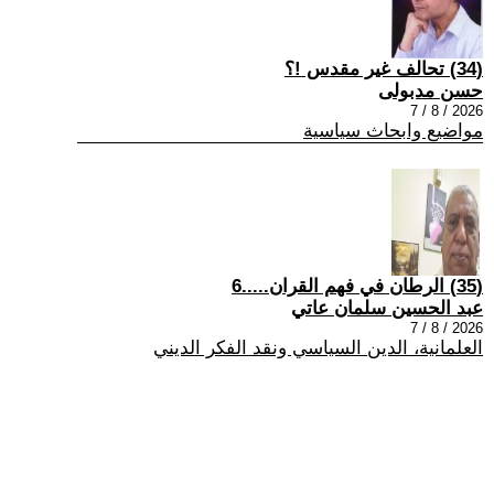
(34) تحالف غير مقدس !؟
حسن مدبولى
2026 / 8 / 7
مواضيع وابحاث سياسية
(35) الرطان في فهم القران.....6
عبد الحسين سلمان عاتي
2026 / 8 / 7
العلمانية، الدين السياسي ونقد الفكر الديني