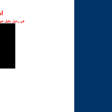
ا‫
في رحيل جليل شهبا