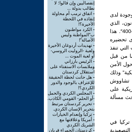
إنفصاليين وإن قالوا؛ لا
نطالب بدولة ...
-
اتفاق ترمب أم محاولة
وجودة لدى
إنقاذه في اللحظة
ون، الذي
الأخيرة؟!
-
الكرد مواطنون
ينص على فرض عقوبات ضد بلادنا بسبب عملية “غصن الزيتون” و”إس-400″. هذا
ب”المواطنة وليس
رى تحضيره
الأصالة”!
-
تهديدات أردوغان الأخيرة
التي تنفذ
ولعبة -الروليت الروسي-
ا من قبل
أو لعبة الموت ...
-
الرئيس بارزاني
حول الأمن
وملابسات الاستفتاء على
استقلال كردستان
كية” وذلك
-
هل حانت لحظة الحقيقة
د تشاووش
للإعتراف بالوجود والدور
الكردي؟!
ريكية على
-
المجلس الكردي والحمل
حث مسألة
-أو الحلم- القومي الكاذب.
-
تحرير كردستان مرتبط
بتحرير الإنسان الكردي.
-
تركيا وإنعدام الخيارات
-
أمريكا وعلاقتها مع
تركيا في
الشريك الكردي
التصعيدية
-
كردستان الحمراء قربان