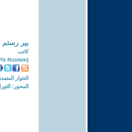
بير رستم
كاتب
(Pir Rustem)
الحوار المتمدن-العدد: 6435 - 19
المحور: الثور