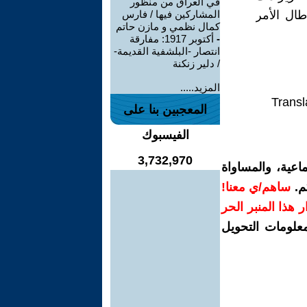
في العراق من منظور
طال الأمر
المشاركين فيها / فارس
كمال نظمي و مازن حاتم
-
أكتوبر 1917: مفارقة
انتصار -البلشفية القديمة-
/ دلير زنكنة
المزيد.....
Transl
المعجبين بنا على
الفيسبوك
3,732,970
اعية، والمساواة
م.
ساهم/ي معنا!
رار هذا المنبر الحر
معلومات التحويل