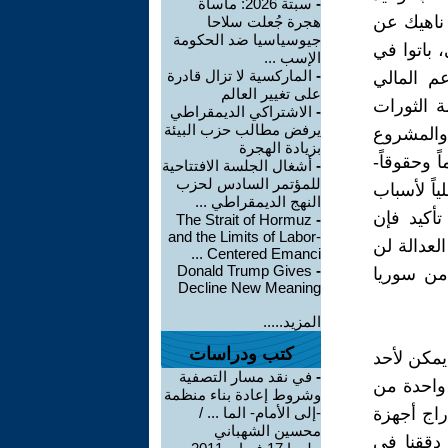
-
سبتة 2026: مأساة
 ناهيك عن
هجرة جُعلت سلاحا
جيوسياسيا ضد الحكومة
 باتوا في
الإسب ...
-
الماركسية لا تزال قادرة
م المالي
على تغيير العالم
ة الثورات
-
الاشتراكي الديمقراطي
يرفض مطالب حزب البيئة
والمشروع
بزيادة الهجرة
 وحقوقاً-
-
أشغال الجلسة الافتتاحية
للمؤتمر السادس لحزب
اً لأسباب
النهج الديمقراطي ...
تأكيد فإن
The Strait of Hormuz
-
and the Limits of Labor-
لعدالة لن
Centered Emanci ...
Donald Trump Gives
-
من سوريا
Decline New Meaning
المزيد.....
كتب ودراسات
 يمكن لأحد
-
في نقد مسار التصفية
ت واحدة من
وشروط إعادة بناء منظمة
راج أجهزة
-إلى الأمام- الما ... /
محسين الشهباني
دققنا في