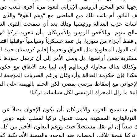
جهها نحو المحور الروسي الإيراني لتعود مرة أخرى تلعب د
ف الناتو، أم باتت تلك من الماضي مع “وهم القوة” والذي 
ات حزب العدالة ورئيسها وذلك بعد أن سمحت القوى الدول
لح بينهم -وبالأخص الروس والأمريكان- بأن تتعربد تركيا ف
قط أجزاء من سوريا، بل تتمد عسكرياً وسياسياً -وقبلها اقتصاد
ت الدول المجاورة مثل العراق وتحديداً إقليم كردستان حيث ل
عسكرية ضمن أراضيها، بل وصل الأمر إلى أن ترسل جنودها ل
ذلك هناك محاولة لإرسالهم إلى ليبيا بعد الاتفاق مع حكو
وهكذا فإن حكومة العدالة وأردوغان ورغم الضربات الموجعة
إخواني مع إسقاط مرسي بمصر، لكن الحلم بالهيمنة على الم
وانية ما زال المحرك الرئيسي لكل سياسات تركيا!
هل سيسمح الغرب والأمريكان بأن يكون الإخوان بديلاً عن 
لتوتاليتارية المستبدة بحيث تتحول تركيا لقطب شبه دولي .
صعباً إن لم نقل مستحيلاً حيث ورغم التعاون الأخير بين كل
تركيا نتيجة تلاقي المصالح ضد الوجود والهيمنة الأمريكية 