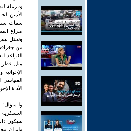
وفرملة لتو
الأمين لحل
سمات سياس
صراع المصا
وتحتل ليس ف
من جغرافيا
القواعد ال
مثل قطر وك
الإخوانية 
السياسي ال
الأداة الإخ
والسؤال؛ 
العسكرية ا
سيكون ذاك 
وإيران مع 