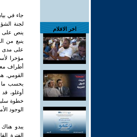
جاء في بيان
لجنة الشؤو
اخر الافلام
ينبع من ال
على مدى زم
مؤخرا لأس
أطراف معرو
القومي. هذه
بحسب ما أ
أوغلو، قد 
خطوة سلبي
الوجود ال
يبدو هناك 
الفترة الق