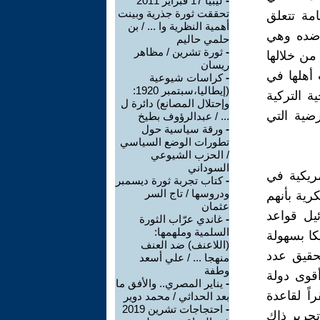
-
ليبيا 17 فبراير 2011
تحققت ثورة جذرية وبينت
مة تتعلق
أهمية النظرية وا ... / بن
 ضده وهي
حلمي حاليم
-
ثورة تشرين / مظاهر
من خلالها
ريسان
أهلها في
-
كراسات شيوعية
(إيطاليا،سبتمبر 1920:
ة التركية
وإحتلال المصانع) دائرة ل
كلتا معاً الأرضية التي
... / عبدالرؤوف بطيخ
-
ورقة سياسية حول
تطورات الوضع السياسي
/ الحزب الشيوعي
السوداني
مريكية في
-
كتاب تجربة ثورة ديسمبر
ودروسها / تاج السر
رية بأنهم
عثمان
يل قواعد
-
غاندي عرّاب الثورة
السلمية وملهمها:
كا بسهولة
(اللاعنف) ضد العنف
حقيق عدد
منهجا ... / علي أسعد
وطفة
قوى دولة
-
يناير المصري.. والأفق ما
ً لقاعدة
بعد الحداثي / محمد دوير
-
احتجاجات تشرين 2019
تحرير ذاك