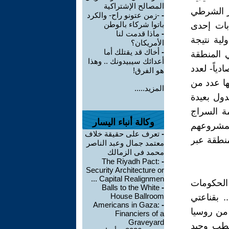
المصالح الإشتراكية
ور الشرطي
-
-زمن عتونو راح- والكرد
باتوا شركاء بالوطن
بات إحدى
-
ماذا قدمت لنا
ية نتيجة
الأمريكان؟
-
أخاك قد يقتلك أما
ي المنطقة
أعدائك سيبيدونك .. وهذا
ياً- لعدد
هو الفرق!
ها عدد من
المزيد.....
دول بعيدة
مة السراج
وكالة أنباء اليسار
 لمشروعهم
-
تعرف على حقيقة خلاف
نطقة عبر
معتمد جمال وعبد الناصر
محمد فى الزمالك
The Riyadh Pact:
-
Security Architecture or
Capital Realignmen ...
الحكومات
Balls to the White
-
House Ballroom
. بقناعتي
Americans in Gaza:
-
 من روسيا
Financiers of a
Graveyard
كقطب وحيد