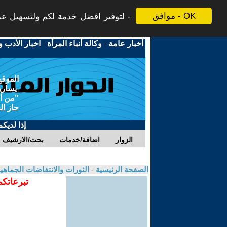
موافق - OK
لتوفير افضل خدمة لكم ولتسهيل عملي
أخبار عامة
-
وكالة أنباء المرأة
-
اخبار الأدب و
الموقع
يسارية
"من أج
حاز ال
إذا لديك
الزوار
اضافة/خدمات
بحث/الارشيف
الصفحة الرئيسية
-
الثورات والانتفاضات الجماهي
تبرعاتكم