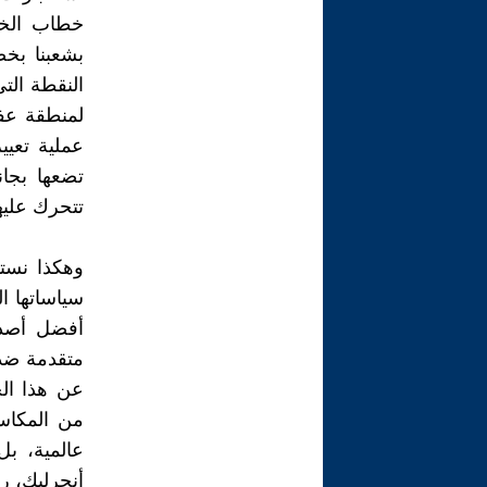
خطاب الخار
بشعبنا بخ
النقطة الت
لمنطقة عف
عملية تعيي
تتحرك عليها
وهكذا نستش
سياساتها ا
أفضل أصدق
متقدمة ضد 
عن هذا الح
من المكاسب
عالمية، بل
أنجرليك، ر