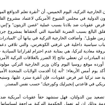
 الخارجية التركية، اليوم الخميس، أن “أنقرة تعلم الدوافع الم
ن الدولية في مجلس الشيوخ الأمريكي لاعتماد مشروع القان
قلق البالغ بسبب الضربة القاسية التي ألحقناها بمشروع ج
ن طويل”. وأضافت الخارجية التركية في بيانها أن “المبادرات 
باب سياسية داخلية في غرفتي الكونغرس، والتي تلاقي دعم
فة معادية لتركيا، هي بمثابة عدم احترام لقراراتنا السيادية 
 المبادرات لن تعطي نتائج إلا الضرر بالعلاقات التركية الأمري
ورده موقع روسيا اليوم وكان وزير الخارجية التركي مولو
أكد يوم أمس الأربعاء؛ “أنه إذا أقدمت الولايات المتحدة الأم
ة ضد تركيا عبر فرض عقوبات، فإن أنقرة سترد عليها، وستب
أمريكي في قاعدتي إنجيرليك وكورجيك” حسب نفس المصدر.
تصعيد بين الدولتان، فهل سنشهد حقاً عقوبات أمريكية ضد 
ادمة وذلك إن لم تعمل الحكومة التركية مراجعة لسياساتها 