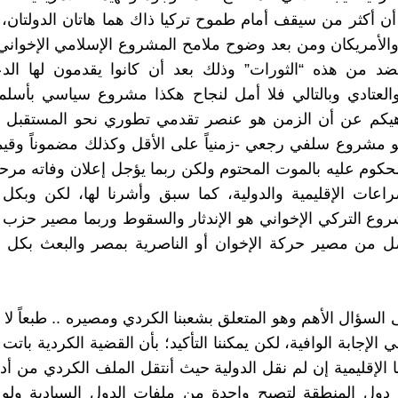
لا أن أكثر من سيقف أمام طموح تركيا ذاك هما هاتان الدولتان،
الأمريكان ومن بعد وضوح ملامح المشروع الإسلامي الإخواني،
ضد من هذه “الثورات” وذلك بعد أن كانوا يقدمون لها الدع
العتادي وبالتالي فلا أمل لنجاح هكذا مشروع سياسي بأسلم
ناهيكم عن أن الزمن هو عنصر تقدمي تطوري نحو المستقبل 
و مشروع سلفي رجعي -زمنياً على الأقل وكذلك مضموناً وقيماً
محكوم عليه بالموت المحتوم ولكن ربما يؤجل إعلان وفاته مرحلي
راعات الإقليمية والدولية، كما سبق وأشرنا لها، لكن وبكل 
وع التركي الإخواني هو الإندثار والسقوط وربما مصير حزب ا
ل من مصير حركة الإخوان أو الناصرية بمصر والبعث بكل 
ى السؤال الأهم وهو المتعلق بشعبنا الكردي ومصيره .. طبعاً لا
 الإجابة الوافية، لكن يمكننا التأكيد؛ بأن القضية الكردية بات
ا الإقليمية إن لم نقل الدولية حيث أنتقل الملف الكردي من أد
 دول المنطقة لتصبح واحدة من ملفات الدول السيادية ولو 