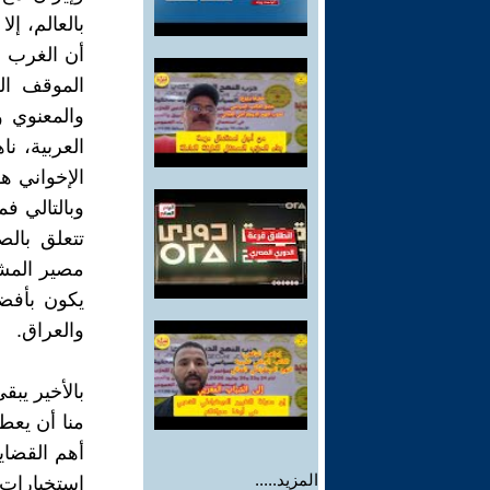
بالعالم، إ
أن الغرب و
الموقف ال
والمعنوي و
العربية، 
الإخواني ه
وبالتالي ف
تتعلق بالص
مصير المشر
يكون بأفض
والعراق.
بالأخير يبق
منا أن يعطي
أهم القضاي
المزيد.....
استخبارات