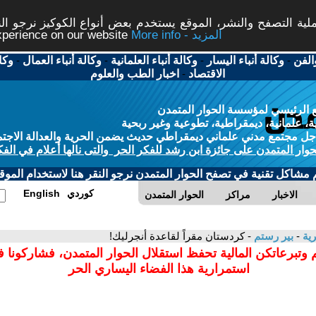
ة التصفح والنشر، الموقع يستخدم بعض أنواع الكوكيز نرجو النق
More info - المزيد
experience on our website
الفن
-
وكالة أنباء اليسار
-
وكالة أنباء العلمانية
-
وكالة أنباء العمال
-
وكا
الاقتصاد
-
اخبار الطب والعلوم
 الرئيسي لمؤسسة الحوار المتمدن
، علمانية، ديمقراطية، تطوعية وغير ربحية
ل مجتمع مدني علماني ديمقراطي حديث يضمن الحرية والعدالة الاجتم
حوار المتمدن على جائزة ابن رشد للفكر الحر والتى نالها أعلام في الفك
م مشاكل تقنية في تصفح الحوار المتمدن نرجو النقر هنا لاستخدام الموقع
كوردي
English
الاخبار
مراكز
الحوار المتمدن
رية
-
بير رستم
- كردستان مقراً لقاعدة أنجرليك!
 وتبرعاتكن المالية تحفظ استقلال الحوار المتمدن، فشاركونا 
استمرارية هذا الفضاء اليساري الحر