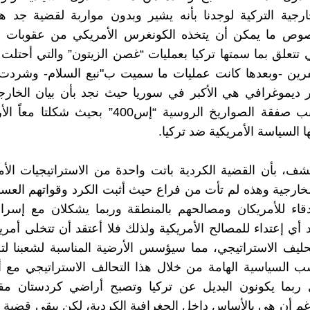
جية التركية لوجدنا بأنه يشير وبدون مواربة لقضية جد ها
صوص ما يمكن أن يتخذه الكونغرس الأمريكي من عقوبات
ي تتعلق بما سمتها تركيا بعمليات “غصن الزيتون” والتي أحتلت 
رين -وبعدها كانت عمليات ما سميت ب"نبع السلام- وشردت 
ر ديموغرافي هي الأكبر في سوريا حيث نجد بأن بيان الخارجي
تضعها بجانب صفقة الصواريخ الروسية “إس400” بحيث ش
 السياسة الأمريكية ضد تركيا.
ف، بأن القضية الكردية باتت واحدة من الاستراتيجيات الأ
لخارجية وهذه لم تأت من فراع حيث أثبت الكرد وقواتهم العسك
اء للأمريكان ومصالحهم بالمنطقة وربما يشكلان مع إسرائ
أي إعتداء للمصالح الأمريكية ولذلك فلا أعتقد أن تتخلى أمري
ليف الاستراتيجي، مما سيؤسس الأرضية المناسبة لشعبنا لت
 السياسية الهامة من خلال هذا التحالف الاستراتيجي مع أ
 ربما يكونون البديل عن تركيا وتصبح أراضي كردستان مقرا
غم أن هي بالأساس داخل الجغرافية الكردية، لكن يبقى قضية 