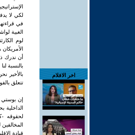
الإستراتيج
لكي لا يدف
في قراءتهم
الغبية لوا
لوم الكارث
الأمريكان 
أن ندرك ذل
بالنسبة لن
بالأخير نح
اخر الافلام
تتعلق بالفو
إن بوستي ا
الداخلية ب
لحقوقه -ك
المخالفين ل
قيادة الإقل