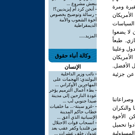
بنعش مشروع ...
قيرة ومرة
-
أنحن كرد أم إيزيديين؟!
-
رسالة وتوضيح بخصوص
الأمريكان
أخوة الشعوب والأمة
 السياسات
الديمقراطية
 لا يضعوا
المزيد.....
زي. طبعاً
ول وعلينا
وكالة أنباء حقوق
الأمريكان
ل الأفضل.
الإنسان
 عن جزئية
-
نائب وزير الداخلية
البولندي: الهجمات على
المهاجرين الأوكراني ...
-
بطء أعمال الترميم يؤخر
عودة النازحين إلى مدينة
وصراعاتنا
صيدا جنوبي لب ...
-
-غزو سبتة-... ما خلفيات
 والنكران
خطاب حاكم المدينة
ن الأخوة
الإسبانية الذي أعق ...
-
انسحاب قوات الاحتلال
دوا تحميل
من قلنديا وكفر عقب بعد
المسؤولية
عدوان خلف عشرات ...