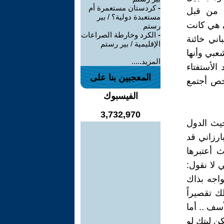
-
كردستان مستعمرة أم
ء من قبل
مستعبدة دولية؟ / بير
ني هي كانت
رستم
-
الكرد وخارطة الصراعات
اني خائنة
الإقليمية / بير رستم
عبي وأنها
المزيد.....
لأستفتاء
المعجبين بنا على
شخص أجتمع
الفيسبوك
3,732,970
يث الدول
بارزاني قد
 أعتبرها
 لا نقول:
واجه بذاك
ك تقصيراً
سف .. أما
ن ليتك لو