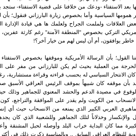
ا بعد الاستفتاء -ودعك من خلافنا على قضية الاستفتاء- ستجد ب
ر همومها السياسية وأما بخصوص زيارة البارزاني فنقول؛ بأن ل
بعض العلاقات ولملمت الجراح ولعلمك ها هي قيادة الإدارة الذ
لأمريكي التركي بخصوص "المنطقة الآمنة" رغم كارثة عفرين، 
خاطر يوافقون، أم أن ليس لهم من خيار آخر؟!
نا القول؛ بأن الرسالة الأمريكية وموقفها بخصوص الاستفتا
لحرجة من العملية بحيث لم يكن للبارزاني من مفر على ا
لا كان الانتحار السياسي له بحسب قراءته وقراءة مستشارية، رغ
قد بأن موقفه كان شبيهاً بموقف الرئيس العراقي الأسبق ص
قوع في مصيدة الدعم والحشد المعنوي للجماهير وذلك حين
الانسحاب من الكويت ولم يقدر على الموافقة والتراجع، كون
ماهيري العربي الكبير الذي يمنعه من الانسحاب حيث أي إن
ال والإنكسار وخذلاناً لتلك الجماهير وللشعبية الذي كان يجد
بيرة مما كان البداية خراب البلد وأوصله لحبل المشنقة وأ
مدوية للنظام العراقي السابق .. وبالمناسبة ذكرت ذلك في أكثر