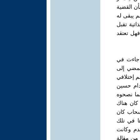
أن القضية
م يبقى له
اتية تقبل
فهل تعتقد
ء جاءت في
لمضي إلى
م إختلافي
دام حسين
ما نصحوه
 كان هناك
سحاب كان
ها في تلك
عدم وكانت
 من مقالة