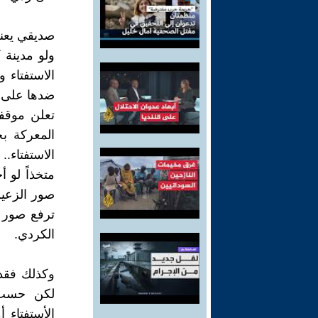
صديقي يعني
ولو مدينة 
الاستفتاء و
ضدها على ا
تعلن موقفه
المعركة ب
الاستفتاء.
متخذاً لو 
صور الزعيم
ترفع صور 
الكردي.
وكذلك فقد 
لكن حسب م
الأستفتاء 