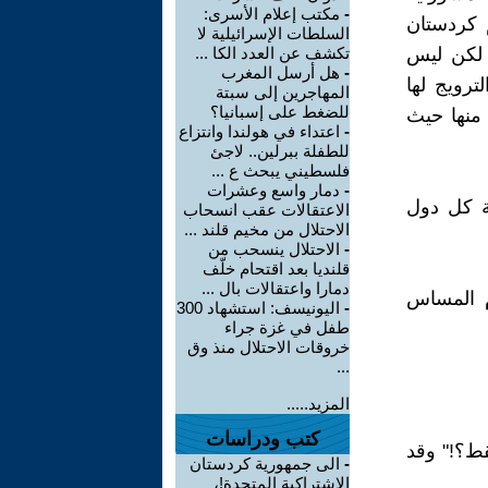
-
مكتب إعلام الأسرى:
م كردستان
السلطات الإسرائيلية لا
 لكن ليس
تكشف عن العدد الكا ...
-
هل أرسل المغرب
ترويج لها
المهاجرين إلى سبتة
للضغط على إسبانيا؟
منها حيث
-
اعتداء في هولندا وانتزاع
للطفلة ببرلين.. لاجئ
فلسطيني يبحث ع ...
-
دمار واسع وعشرات
ة كل دول
الاعتقالات عقب انسحاب
الاحتلال من مخيم قلند ...
-
الاحتلال ينسحب من
قلنديا بعد اقتحام خلّف
دمارا واعتقالات بال ...
م المساس
-
اليونيسف: استشهاد 300
طفل في غزة جراء
خروقات الاحتلال منذ وق
...
المزيد.....
كتب ودراسات
ط؟!" وقد
-
الى جمهورية كردستان
الاشتراكية المتحدة!،