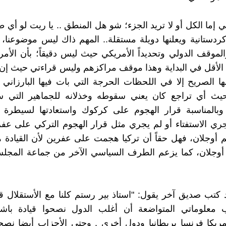
 إما الكل أو لا تريد الجزء؛ شو هل المنطق .. يا ريت لو أي
كردستانية ويعلنها دويلة مستقلة.. المهم ذاك ليس موضوعنا،
الموقف الدولي وتحديداً الأمريكي حيث ليس دقيقاً؛ بأن الأمري
لأقل في البداية وهذا موقف مراكزهم وليس قراءتي حيث إن 
ا الصريح إلا في اللحظات الحرجة التي بات فيها البارزان
حيث أي تراجع كان يعني سقوطه وخذلانه للجماهير التي س
. وبالمناسبة قرار الهجوم على كركوك واستعادتها لسيطرة 
أجري الاستفتاء أو لم يجري مثل قرار الهجوم التركي على ع
 أوجلان، فهل حقاً أن تركيا هجمت على عفرين لأن القيادة 
أوجلان، كما يزعم الطرف السياسي الآخر من جماعة المجل
كتب صديق آخر يقول: "استاذ بير رستم كلنا مع الأستقلال قلبا
علوماتي المتواضعة أن أغلب الدول نصحوا قيادة باشو
أمريكا فرنسا بريطانيا ودول أخرى . وحتى الأحزاب أيضا نصح