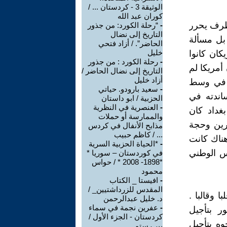
الوثيقة 3 - كردستان ... /
كوران عبد الله
 طرف يحرر
-
“رحلة الكورد: من جذور
التاريخ إلى نضال
 بل مسألة
الحاضر”. / أزاد فتحي
خليل
كان كانوا
-
رحلة الكورد : من جذور
أمريكا لم
التاريخ إلى نضال الحاضر /
أزاد خليل
ي في وسط
-
سعید بارودو. حیاتي
اندته في
الحزبیة / ابو داستان
-
العنصرية في النظرية
بغداد كان
والممارسة أو حملات
فرين وحجة
مذابح الأنفال في كردس
... / كاظم حبيب
هناك كانت
-
*الحياة الحزبية السرية
س الوطني
في كوردستان – سوريا *
*1898- 2008 * / حواس
محمود
-
افيستا _ الكتاب
المقدس للزرداشتيين_ /
 وقالبا .
د. خليل عبدالرحمن
-
عفرين نجمة في سماء
ر بتأجيل
كردستان - الجزء الأول /
وه بتأجيل
بير رستم