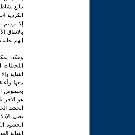
تتابع نشاطه
الكردية آخ
إلا ترميم 
بالاتفاق ا
إنهم بطيب 
وهكذا يمكن
اللحظات ا
النهاية وإ
معها وأعت
بخصوص الو
هو الآخر ب
الحشد الج
يعني الإذل
الحشود الك
النهاية ال