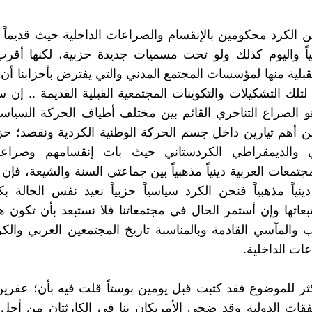
نحن الكرد محكومين بالإنقسام والصراعات الداخلية حيث قديماً
لياً واليوم كذلك ولو تحت مسميات جديدة حزبية، لكنها أق
لقبلية منها لمؤسسات المجتمع المدني والتي يفترض بأحزابنا أن
تلك التشكيلات والتكوينات المجتمعية القبلية القديمة .. إن سب
 الصراع التناحري القائم بين مختلف أطياف الحركة السياسي
ن أهم تيارين داخل جسم الحركة الوطنية الكردية ونقصد؛ ح
ي والديمقراطي الكردستاني حيث بات إنقسامهم وصراعه
جتمعات العربية دينياً مذهبياً بين جماعتي السنة والشيعة، فإن
نياً مذهبياً فنحن الكرد سياسياً حزبياً نعيد نفس الحالة ب
بعاتها وإن أستمر الحال في مجتمعاتنا فلا نستبعد بأن تكون هن
والمآسي القادمة وبالمناسبة تاريخ المجتمعين العربي وال
ات الداخلية.
كثر للموضوع فقد كتبت قبل يومين بوستاً قلت فيه بأن؛ عفر
قات الدولية وقد ضحى الأمريكان بنا في الكارثتان من أجل