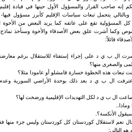
كم إنه صاحب القرار والمسؤول الأول حينها في قيادة إقلي
وبالتالي يتحمل تبعات سياسات الإقليم كأبرز مسؤول فيها-
ن كل المسؤولية تقع على عاتقه كما يريد البعض من الأخوة ال
صوص وكما أشرت علق بعض الأصدقاء والأخوة وسنأخذ نماذج 
صدقاء قائلاً:
أصرت ال ب ي د على إجراء إستفتاء للاستقلال برغم معارض
ظمى والصغرى منها؟
انت تبعات هذه الخطوة خسارة قامشلو أو عامودا مثلا؟
إعترفت ال ب ي د بعد ذلك بوحدة الأراضي السورية وعد
نصاعت ال ب ي د لكل التهديدات الإقليمية ورضخت لها؟
وماذا..
سيقول الأنكسة؟.
ال نعم لاستقلال كوردستان كل كوردستان وليس جزء منها فق
هو التالي: