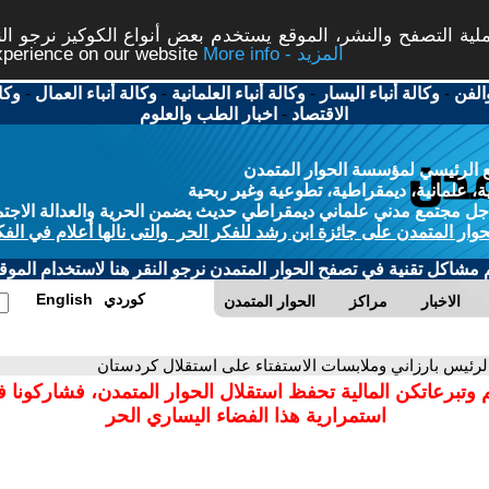
ة التصفح والنشر، الموقع يستخدم بعض أنواع الكوكيز نرجو النق
More info - المزيد
experience on our website
الفن
-
وكالة أنباء اليسار
-
وكالة أنباء العلمانية
-
وكالة أنباء العمال
-
وكا
الاقتصاد
-
اخبار الطب والعلوم
 الرئيسي لمؤسسة الحوار المتمدن
، علمانية، ديمقراطية، تطوعية وغير ربحية
ل مجتمع مدني علماني ديمقراطي حديث يضمن الحرية والعدالة الاجتم
حوار المتمدن على جائزة ابن رشد للفكر الحر والتى نالها أعلام في الفك
م مشاكل تقنية في تصفح الحوار المتمدن نرجو النقر هنا لاستخدام الموقع
كوردي
English
الاخبار
مراكز
الحوار المتمدن
الرئيس بارزاني وملابسات الاستفتاء على استقلال كردستان
 وتبرعاتكن المالية تحفظ استقلال الحوار المتمدن، فشاركونا 
استمرارية هذا الفضاء اليساري الحر