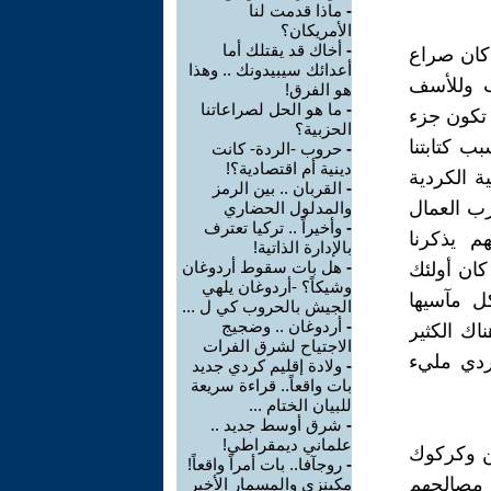
-
ماذا قدمت لنا
الأمريكان؟
-
أخاك قد يقتلك أما
 كان صراع
أعدائك سيبيدونك .. وهذا
رب وللأسف
هو الفرق!
-
ما هو الحل لصراعاتنا
 تكون جزء
الحزبية؟
ب كتابتنا
-
حروب -الردة- كانت
دينية أم اقتصادية؟!
ة الكردية
-
القربان .. بين الرمز
زب العمال
والمدلول الحضاري
-
وأخيراً .. تركيا تعترف
م يذكرنا
بالإدارة الذاتية!
-
هل بات سقوط أردوغان
 كان أولئك
وشيكاً؟ -أردوغان يلهي
كل مآسيها
الجيش بالحروب كي ل ...
-
أردوغان .. وضجيج
اك الكثير
الاجتياح لشرق الفرات
كردي مليء
-
ولادة إقليم كردي جديد
بات واقعاً.. قراءة سريعة
للبيان الختام ...
-
شرق أوسط جديد ..
علماني ديمقراطي!
ين وكركوك
-
روجآفا.. بات أمراً واقعاً!
 مصالحهم
مكينزي والمسمار الأخير