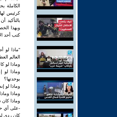
الكاملة بح
كرئيس لها 
بالتأكيد أ
وبهذا الخ
كتب أحد الأ
"ماذا لو 
العالم الع
وماذا لو ك
وماذا لو 
بوحدتها؟
وماذا لو إ
وماذا وماذا 
وماذا كان 
-على أي ح
كان ردي له 