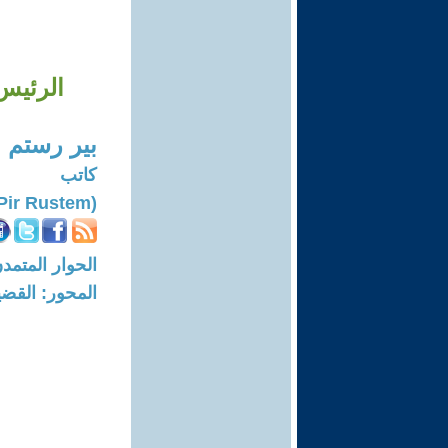
الرئيس
بير رستم
كاتب
(Pir Rustem)
الحوار المتمدن-العدد: 6363 - 19
المحور: القضي