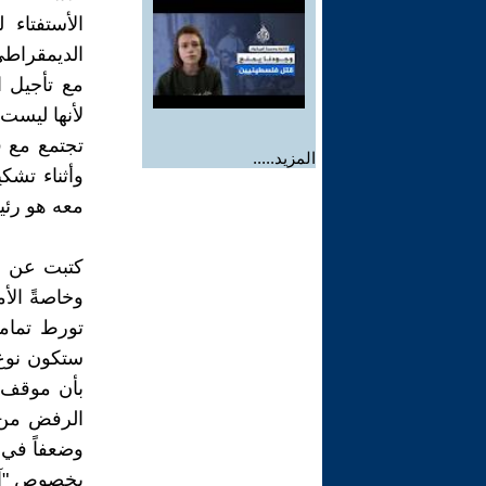
الأستفتاء
الديمقراطي 
مع تأجيل ال
لأنها ليست
تجتمع مع ق
المزيد.....
وأثناء تشك
معه هو رئي
كتبت عن ا
وخاصةً الأم
تورط تمام
ستكون نوع 
بأن موقف ا
الرفض من ق
وضعفاً في 
بخصوص "آلاء