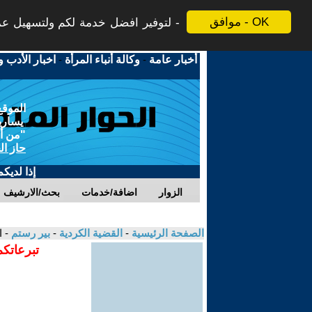
موافق - OK
لتوفير افضل خدمة لكم ولتسهيل عملي
أخبار عامة
-
وكالة أنباء المرأة
-
اخبار الأدب و
الموقع
يسارية
"من أج
حاز ال
إذا لديك
الزوار
اضافة/خدمات
بحث/الارشيف
الصفحة الرئيسية
-
القضية الكردية
-
بير رستم
- 
تبرعاتكم