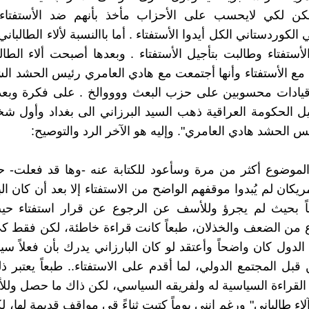
 لكن لكي لايحسب على الأحزاب مأخذ بأنهم ضد الأستفتا
الكوردستاني الكل أيدوا الأستفتاء . أما باالنسبة لألاء الطالبا
أستفتاء وطالبت بتأجيل الأستفتاء . وبعدها أصبحت ألاء الطالب
 مع الأستفتاء وأنها أجتمعت مع هادي العامري رئيس الحشد الش
يادات محسوبين على حزب البعث ووووالخ . على فكرة وبعد ا
يل الحكومة العراقية ذهب السيد البرزاني الى بغداد وأول 
س الحشد هادي العامري". وإليه هو الآخر الرد والتوصيح:
لموضوع أكثر من مرة وسأعود للكتابة عنه -وها قد فعلت- ح
ريكان لم يُبدوا موقفهم الواضح من الاستفتاء إلا بعد أن كان ال
اً بحيث لم يجرؤ وللأسف عن الرجوع عن قرار استفتاء حيث
من الضعف والخذلان، طبعاً كانت قراءة خاطئة، لكن فقط كي
لدول كان واضحاً وأعتقد لو كان البارزاني يدرك بأن فعلاً سي
بل المجتمع الدولي، لما أقدم على الاستفتاء.. طبعاً يعتبر ذل
القراءة السياسية له ولفريقه السياسي، لكن ذاك ما حصل وللأ
 طالباني" ورغم إنني يوماً كتبت ثناءً قي مواقف قديمة لها، لك