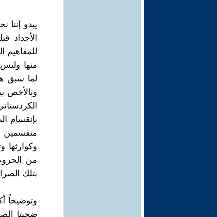
يبدو إننا 
الأجداد قب
للمفاهيم ا
منها وليس ل
لما سبق هو
وبالأخص بي
الكردستان
بإنقسام الم
منقسمين دي
وكوارثها وت
من الحروب 
بتلك الصراع
وتوضيحاً أ
ضحيتا الصف