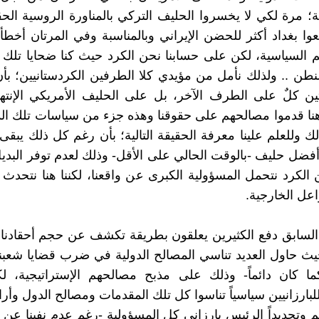
ية؛ مرة لكي لا يخسروا الحليف التركي بالمناورة الروسية الح
عوا بغداد أكثر للحضن الإيراني وبالمناسبة وفي المرتان أخطأ 
 السياسية، لكن على حسابنا نحن الكرد حيث كنا ضحايا تلك
شنطن .. ولذلك نأمل من مؤيدي كلا الطرفين الكردستانيين؛ بأن
تين كلٌ على الطرف الآخر، بل على الحليف الأمريكي الإنتها
هنا قدموا مصالحهم على حقوقنا وهذه جزء من سياسات تلك الد
ك وللعلم علينا معرفة الحقيقة التالية؛ بأن رغم كل ذلك يبقى 
ا أفضل حليف -بالوقت الحالي على الأقل- وذلك لعدم توفر البدي
ن الكرد نتحمل المسؤولية الكبرى عن واقعنا، لكننا هنا نتحدث
اعل الخارجية.
لسابق دفع الكثيرين يعلقون بطريقة تكشف عن حجم أحقادنا 
حيث حاول العديد تناسي المصالح الدولية في ضرب قضايا شعبنا
ما كان دائماً- وذلك على مذبح مصالحهم الإستراتيجية، لك
لبارزانيين سياسياً تناسوا كل تلك المقدمات ومصالح الدول وأرا
يم وتحديداً الرئيس بارزاني كل المسؤولية -رغم عدم نفينا عن 