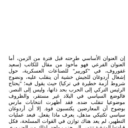
إن العنوان الأساسي طرحته قبل فترة من الزمن، أما
العنوان الفرعي فهو مأخوذ من مقال للكاتب (سعيد
غفوروف، في "كوريير" للصناعات العسكرية، حول
إشغال أردوغان للجيش خشية أن ينقلب عليه، ونضوج
شروط أزمة خطيرة في تركيا) حيث يقول فيه؛ "يحتاج
الرئيس التركي إلى الحرب بحد ذاتها، وليس إلى النصر.
فالوضع السياسي في البلاد غير مستقر، والظروف
موضوعيا تنقلب ضده. فقد أظهرت انتخابات مارس
بوضوح أن المعارضين يكتسبون قوة. إلا أن أردوغان
سياسي تكتيكي مذهل، يعرف ماذا يفعل. فبعد عمليات
التطهير، لم يعد هناك توازن في القوات المسلحة، فكل
قيادتها المتبقية تنتمي إلى حزب واحد، لذلك من الضروري