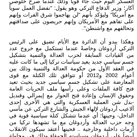
العسكر اليوم حيث جاء قوياً وذلك عندما صرح خلوصي
آكار؛ وزير الدفاع التركي وهو يقول: "نفضل العمل سوياً
مع أمريكا" وليؤكد بأنهم "لن يهاجموا شرق الفرات وإنهم
على تفاهم مع الأمريكان وإنهم حريصون على صداقتهم
وتحالفهم مع واشنطن".
وهكذا يبدو أن الدائرة مع الأيام تضيق على الرئيس
التركي أردوغان وخاصةً عندما تستكمل مع خروج عدد
من القيادات السابقة لحزب العدالة والتنمية بتشكيل
جسم سياسي جديد يعيد سياسات تركيا إلى ما كانت عليه
في العقد الأول من حكومة العدالة والتنمية وذلك بين
أعوام 2002 و2012 أو تتوافق تلك الكتلة مع قوى
المعارضة على تشكيل جسم سياسي جديد بحيث تعيد
فتح كافة الملفات وعلى رأسها ملف الحريات العامة
وحقوق الإنسان وإعادة فتح الحوار مع إيمرالي وقنديل
-بدل شن العملية العسكرية والتي هي الأخرى إحدى
ألاعيب أردوغان لإلهاء الجيش والشارع التركي عن مآسي
الداخل- وحينها؛ أي عندما تتشكل كتلة سياسية قوية في
وجه حزب العدالة وأردوغان مع ما تشهدها تركيا من
أزمات داخلية وخارجية .. فحينها أعتقد سيكون الانقلاب
أبيضاً على أردوغان وسياسته الحمقاء وذلك في محاولة