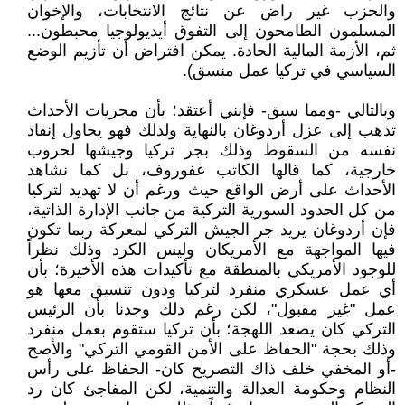
والحزب غير راض عن نتائج الانتخابات، والإخوان
المسلمون الطامحون إلى التفوق أيديولوجيا محبطون...
ثم، الأزمة المالية الحادة. يمكن افتراض أن تأزيم الوضع
السياسي في تركيا عمل منسق).
وبالتالي -ومما سبق- فإنني أعتقد؛ بأن مجريات الأحداث
تذهب إلى عزل أردوغان بالنهاية ولذلك فهو يحاول إنقاذ
نفسه من السقوط وذلك بجر تركيا وجيشها لحروب
خارجية، كما قالها الكاتب غفوروف، بل كما نشاهد
الأحداث على أرض الواقع حيث ورغم أن لا تهديد لتركيا
من كل الحدود السورية التركية من جانب الإدارة الذاتية،
فإن أردوغان يريد جر الجيش التركي لمعركة ربما تكون
فيها المواجهة مع الأمريكان وليس الكرد وذلك نظراً
للوجود الأمريكي بالمنطقة مع تأكيدات هذه الأخيرة؛ بأن
أي عمل عسكري منفرد لتركيا ودون تنسيق معها هو
عمل "غير مقبول"، لكن رغم ذلك وجدنا بأن الرئيس
التركي كان يصعد اللهجة؛ بأن تركيا ستقوم بعمل منفرد
وذلك بحجة "الحفاظ على الأمن القومي التركي" والأصح
-أو المخفي خلف ذاك التصريح كان- الحفاظ على رأس
النظام وحكومة العدالة والتنمية، لكن المفاجئ كان رد