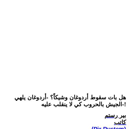
هل بات سقوط أردوغان وشيكاً؟ -أردوغان يلهي
الجيش بالحروب كي لا ينقلب عليه-!
بير رستم
كاتب
(Pir Rustem)