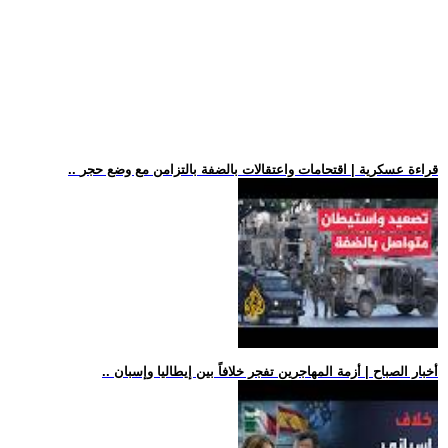
.. قراءة عسكرية | اقتحامات واعتقالات بالضفة بالتزامن مع وضع حجر
.. أخبار الصباح | أزمة المهاجرين تفجر خلافاً بين إيطاليا وإسبان