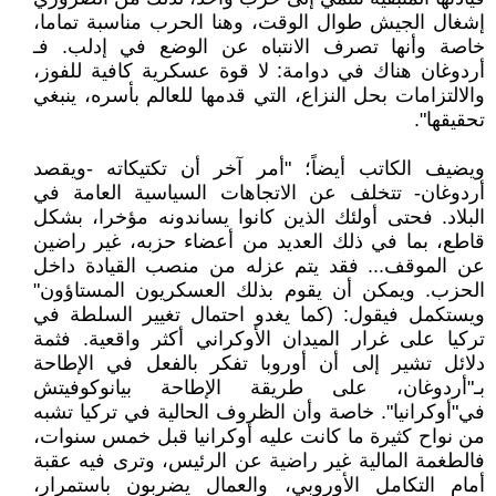
إشغال الجيش طوال الوقت، وهنا الحرب مناسبة تماما،
خاصة وأنها تصرف الانتباه عن الوضع في إدلب. فـ
أردوغان هناك في دوامة: لا قوة عسكرية كافية للفوز،
والالتزامات بحل النزاع، التي قدمها للعالم بأسره، ينبغي
تحقيقها".
ويضيف الكاتب أيضاً؛ "أمر آخر أن تكتيكاته -ويقصد
أردوغان- تتخلف عن الاتجاهات السياسية العامة في
البلاد. فحتى أولئك الذين كانوا يساندونه مؤخرا، بشكل
قاطع، بما في ذلك العديد من أعضاء حزبه، غير راضين
عن الموقف... فقد يتم عزله من منصب القيادة داخل
الحزب. ويمكن أن يقوم بذلك العسكريون المستاؤون"
ويستكمل فيقول: (كما يغدو احتمال تغيير السلطة في
تركيا على غرار الميدان الأوكراني أكثر واقعية. فثمة
دلائل تشير إلى أن أوروبا تفكر بالفعل في الإطاحة
بـ"أردوغان، على طريقة الإطاحة بيانوكوفيتش
في"أوكرانيا". خاصة وأن الظروف الحالية في تركيا تشبه
من نواح كثيرة ما كانت عليه أوكرانيا قبل خمس سنوات،
فالطغمة المالية غير راضية عن الرئيس، وترى فيه عقبة
أمام التكامل الأوروبي، والعمال يضربون باستمرار،