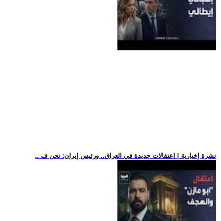
.. نشرة إخبارية | اعتقالات جديدة في العراق.. ورئيس إيران: نحن ف