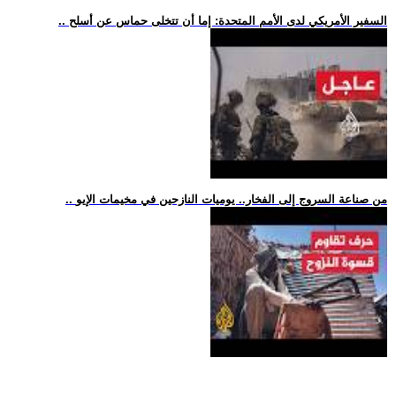
.. السفير الأمريكي لدى الأمم المتحدة: إما أن تتخلى حماس عن أسلح
.. من صناعة السروج إلى الفخار.. يوميات النازحين في مخيمات الإيو