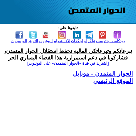
تابعونا على:
بودكاست
بنترست
تيلكرام
لينكدإن
الانستغرام
اليوتيوب
التويتر
الفيسبوك
تبرعاتكم وتبرعاتكن المالية تحفظ استقلال الحوار المتمدن،
فشاركونا في دعم استمرارية هذا الفضاء اليساري الحر
[اشترك في قناة ‫«الحوار المتمدن» على اليوتيوب]
الحوار المتمدن - موبايل
الموقع الرئيسي