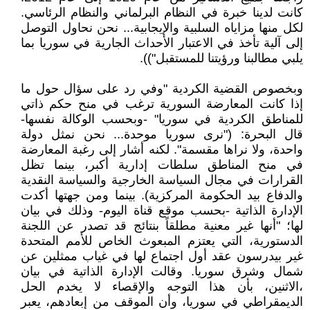
كانت لدينا خبرة في النظام البرلماني والنظام الرئاسي.
لكل منها مزاياه السلبية والإيجابية... نحن نحاول التوصل
إلى آلية تأخذ في الاعتبار الأحداث الجارية في سوريا بما
يلبي مطالبنا ورؤيتنا للمستقبل")).
وبخصوص القضية الكردية "وفي رد على سؤال حول ما
إذا كانت المعارضة السورية ترغب في منح حكم ذاتي
للمناطق الكردية في سوريا" -وبحسب الوكالة نفسها-
قال البحرة: ("نرى سوريا موحدة... نحن نمثل دولة
واحدة، ولا نراها مقسمة". لكنه أشار إلى رغبة المعارضة
في منح المناطق سلطات إدارية أكبر، بينما تظل
القرارات في مجال السياسة الخارجية والسياسة النقدية
والدفاع بيد الحكومة المركزية). بينما ومن جهتها أكدت
الإدارة الذاتية -بحسب موقع قناة اليوم- وذلك في بيان
لها؛ "أنها غير معنية مطلقاً بنتائج قد تصدر عن اللجنة
الدستورية، التي يعتزم المبعوث الخاص للأمم المتحدة
غير بيدرسون عقد أول اجتماع لها في غياب ممثلين عن
شمال وشرق سوريا. وقالت الإدارة الذاتية في بيان
،الاثنين، بأن هذا التوجه والإقصاء لا يخدم الحل
الديمقراطي في سوريا، وأن الموقف من إبعادهم، يعبر