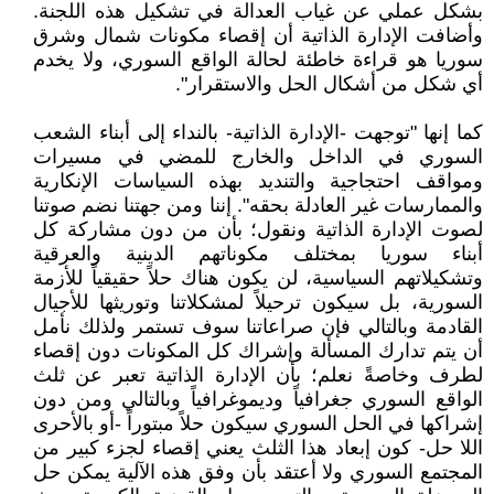
بشكل عملي عن غياب العدالة في تشكيل هذه اللجنة.
وأضافت الإدارة الذاتية أن إقصاء مكونات شمال وشرق
سوريا هو قراءة خاطئة لحالة الواقع السوري، ولا يخدم
أي شكل من أشكال الحل والاستقرار".
كما إنها "توجهت -الإدارة الذاتية- بالنداء إلى أبناء الشعب
السوري في الداخل والخارج للمضي في مسيرات
ومواقف احتجاجية والتنديد بهذه السياسات الإنكارية
والممارسات غير العادلة بحقه". إننا ومن جهتنا نضم صوتنا
لصوت الإدارة الذاتية ونقول؛ بأن من دون مشاركة كل
أبناء سوريا بمختلف مكوناتهم الدينية والعرقية
وتشكيلاتهم السياسية، لن يكون هناك حلاً حقيقياً للأزمة
السورية، بل سيكون ترحيلاً لمشكلاتنا وتوريثها للأجيال
القادمة وبالتالي فإن صراعاتنا سوف تستمر ولذلك نأمل
أن يتم تدارك المسألة وإشراك كل المكونات دون إقصاء
لطرف وخاصةً نعلم؛ بأن الإدارة الذاتية تعبر عن ثلث
الواقع السوري جغرافياً وديموغرافياً وبالتالي ومن دون
إشراكها في الحل السوري سيكون حلاً مبتوراً -أو بالأحرى
اللا حل- كون إبعاد هذا الثلث يعني إقصاء لجزء كبير من
المجتمع السوري ولا أعتقد بأن وفق هذه الآلية يمكن حل