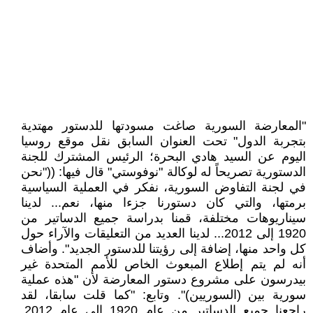
"المعارضة السورية صاغت مسودتها للدستور مهتدية
بتجربة الدول" تحت العنوان السابق نقل موقع روسيا
اليوم عن السيد هادي البحرة؛ الرئيس المشترك للجنة
الدستورية تصريحاً له لوكالة "نوفوستي" قال فيها: (("نحن
في لجنة التفاوض السورية، نفكر في العملية السياسية
برمتها، والتي كان دستورنا جزءا منها، نعم... لدينا
سيناريوهات مختلفة، قمنا بدراسة جميع الدساتير من
1920 إلى 2012... لدينا العديد من التعليقات والآراء حول
كل واحد منها، إضافة إلى رؤيتنا للدستور الجديد". وأضاف
أنه لم يتم إطلاع المبعوث الخاص للأمم المتحدة غير
بيدرسون على مشروع دستور المعارضة لأن "هذه عملية
سورية بين (السوريين)". وتابع: "كما قلت سابقا، لقد
راجعنا جميع الدساتير من عام 1920 إلى عام 2012.