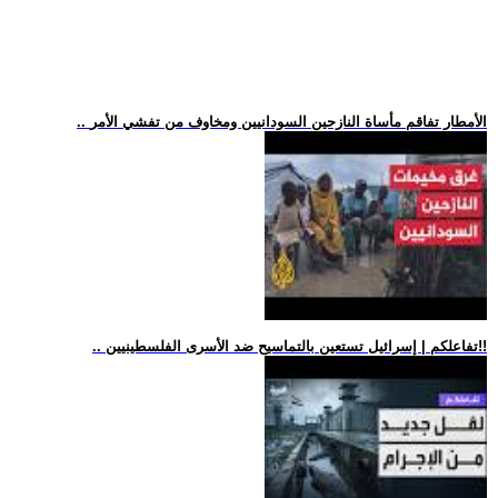
.. الأمطار تفاقم مأساة النازحين السودانيين ومخاوف من تفشي الأمر
.. تفاعلكم | إسرائيل تستعين بالتماسيح ضد الأسرى الفلسطينيين!!