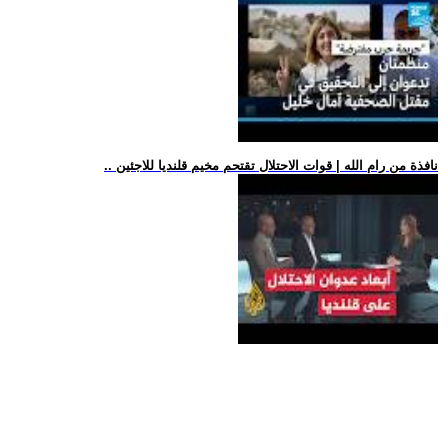
.. نافذة من رام الله | قوات الاحتلال تقتحم مخيم قلنديا للاجئين