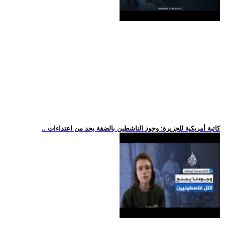
.. كاتبة أمريكية للجزيرة: وجود الناشطين بالضفة يحد من اعتداءات