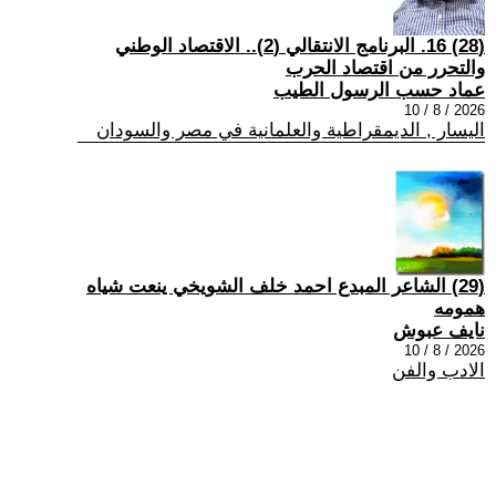
(28) 16. البرنامج الانتقالي (2).. الاقتصاد الوطني
والتحرر من اقتصاد الحرب
عماد حسب الرسول الطيب
2026 / 8 / 10
اليسار , الديمقراطية والعلمانية في مصر والسودان
(29) الشاعر المبدع احمد خلف الشويخي ينعت شياه
همومه
نايف عبوش
2026 / 8 / 10
الادب والفن