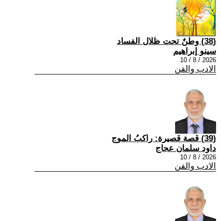
(38) وطنٌ تحت ظلال الفساد
سينو إبراهيم
2026 / 8 / 10
الادب والفن
(39) قصة قصيرة: راكبُ الموج
داود سلمان عجاج
2026 / 8 / 10
الادب والفن