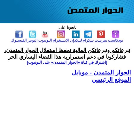
تابعونا على:
بودكاست
بنترست
تيلكرام
لينكدإن
الانستغرام
اليوتيوب
التويتر
الفيسبوك
تبرعاتكم وتبرعاتكن المالية تحفظ استقلال الحوار المتمدن،
فشاركونا في دعم استمرارية هذا الفضاء اليساري الحر
[اشترك في قناة ‫«الحوار المتمدن» على اليوتيوب]
الحوار المتمدن - موبايل
الموقع الرئيسي