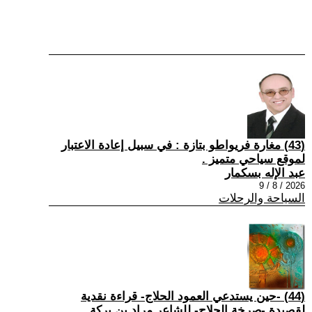
(43) مغارة فريواطو بتازة : في سبيل إعادة الاعتبار
لموقع سياحي متميز .
عبد الإله بسكمار
2026 / 8 / 9
السياحة والرحلات
(44) -حين يستدعي العمود الحلاج- قراءة نقدية
لقصيدة -صرخة الحلاج- للشاعر مراد بن بركة