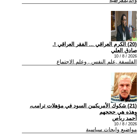
والديمقرطية
(20) الكرم العراقي ... الفقر العراقي !.
صادق العلي
2026 / 8 / 10
الفلسفة ,علم النفس , وعلم الاجتماع
(21) شكوك الأمريكيين السود في مؤهلات ترامب،
وهذه هي حججهم
أحمد رباص
2026 / 8 / 10
مواضيع وابحاث سياسية