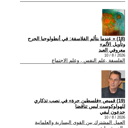
(18) « عندما يتألم الفلاسفة: في أنطولوجيا الجرح
وتأويل الألم»
معروفي العيد
2026 / 8 / 10
الفلسفة ,علم النفس , وعلم الاجتماع
(19) قميص «فلسطين حرة» في نصب تذكاري
للهولوكوست ليس تناقضا
جدعون ليفي
2026 / 8 / 10
العمل المشترك بين القوى اليسارية والعلمانية