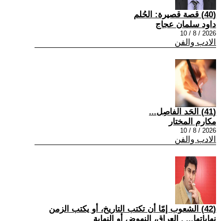
(40) قصة قصيرة: الحُلم
داود سلمان عجاج
2026 / 8 / 10
الادب والفن
(41) الحَد الفاصِل...
مكارم المختار
2026 / 8 / 10
الادب والفن
(42) الشعوب إمّا أن تكتب التاريخ، أو يكتب الزمن
نهاياتها... . العراق، النهوض أو النهاية