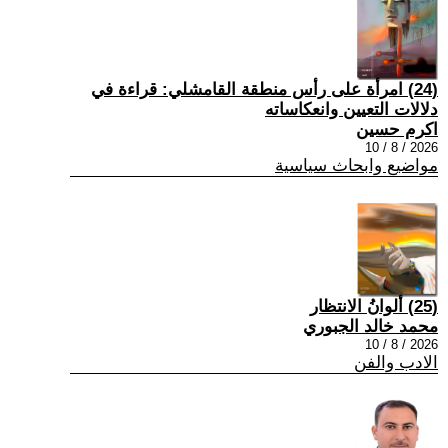
(24) امرأة على رأس منطقة القامشلي: قراءة في
دلالات التعيين وانعكاساته
اكرم حسين
2026 / 8 / 10
مواضيع وابحاث سياسية
(25) ألوانُ الانتظار
محمد خالد الجبوري
2026 / 8 / 10
الادب والفن