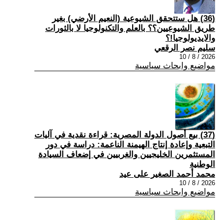
(36) هل ستتحقق الشيوعية (النعيم الأرضي) بغير
طريق الشيوعيين؟؟ بالعلم والتكنولوجيا لا بالثورات
والايديولوجيا!؟
سليم نصر الرقعي
2026 / 8 / 10
مواضيع وابحاث سياسية
(37) بيع أصول الدولة المصرية: قراءة نقدية في آليات
التبعية وإعادة إنتاج الهيمنة الناعمة: دراسة في دور
المستثمرين الخليجيين والغربيين في إضعاف السيادة
الوطنية
محمد أحمد الصغير على عيد
2026 / 8 / 10
مواضيع وابحاث سياسية