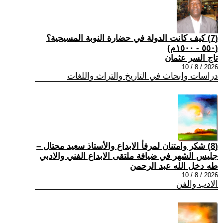
(7) كيف كانت الدولة في حضارة النوبة المسيحية؟
(٥٥٠ - ١٥٠٠م)
تاج السر عثمان
2026 / 8 / 10
دراسات وابحاث في التاريخ والتراث واللغات
(8) شكر وامتنان لمرفأ الابداع والأستاذ سعيد محتال –
جليس الشهر في ضيافة ملتقى الابداع الفني والادبي
طه دخل الله عبد الرحمن
2026 / 8 / 10
الادب والفن