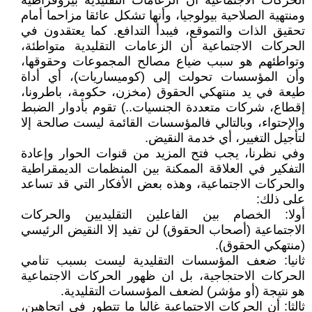
الحركات الاجتماعية ان الزعامات التقليدية بيروقراطية
ومنتهية الصلاحية بيولوجيا، وأنها تشكل عائقا مزاحما أمام
تحقيق الذات والتموقع، فيبدأ التدافع. كما يعتقدون في
الحركات الاجتماعية أن الزعامات التقليدية متواطئة،
وتواطئهم هو سبب ضياع مصالح المجموعات وحقوقها،
وأن المؤسسات تحولت إلى (كوميساريات)، أي أداة
طيعة في يد منتهكي الحقوق (مخزن، حكومة، باطرونا،
إقطاع، شركات متعددة الجنسيات..) تقوم بأدوار الضبط
والإحتواء، وبالتالي فالمؤسسات القائمة ليست صالحة إلا
لتأجيل التغيير، أي خدمة النقيض.
وفي نظرنا، يجب فتح المزيد من قنوات الحوار وإعادة
التفكير في العلاقة الممكنة بين المنظمات الديمقراطية
والحركات الاجتماعية، وهذه بعض الأفكار التي قد تساعد
على ذلك:
أولا: الخصام بين الفاعلين التقليديين والحركات
الاجتماعية (أصحاب الحقوق) لن تفيد إلا النقيض الرئيسي
(منتهكي الحقوق).
ثانيا: ضعف المؤسسات التقليدية ليست بسبب تنامي
الحركات الاحتجاجية، بل ان ظهور الحركات الاجتماعية
هو نتيجة (أو مؤشر) لضعف المؤسسات التقليدية.
ثالثا: أن الحركات الاجتماعية غالبا ما تتطور في اتجاهين،