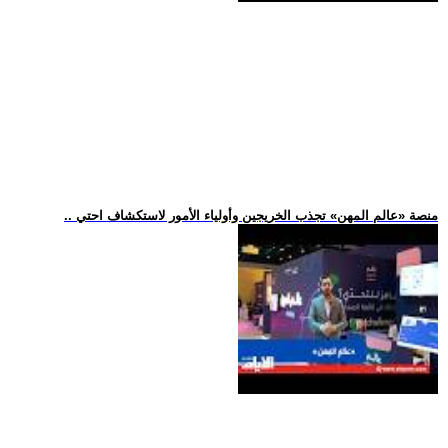
.. منصة «عالم المهن» تجذب الخريجين وأولياء الأمور لاستكشاف احتي