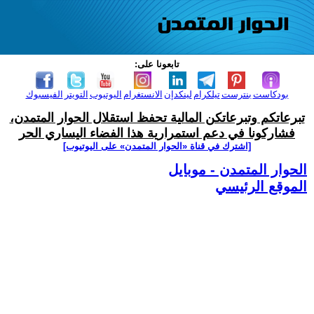
تابعونا على:
بودكاست
بنترست
تيلكرام
لينكدإن
الانستغرام
اليوتيوب
التويتر
الفيسبوك
تبرعاتكم وتبرعاتكن المالية تحفظ استقلال الحوار المتمدن،
فشاركونا في دعم استمرارية هذا الفضاء اليساري الحر
[اشترك في قناة ‫«الحوار المتمدن» على اليوتيوب]
الحوار المتمدن - موبايل
الموقع الرئيسي