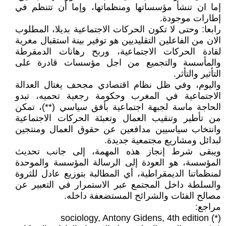
إما ان تنشأ مؤسساتها ومنظماتها، وإما أن تتنظم في
إطارات موجودة.
رابعا: وحتى لا تكون الحركات الاجتماعية بديلا، المطلوب
الان من الفاعلين التقليديين هو توفير بينة استقبال مغرية
لقادة الحركات الاجتماعية، وربح رهانات الدمقرطة
والمأسسة والتجميع من اجل مؤسسات قادرة على
التأثير والتأثر.
واليوم، وفي ظل نظام اقتصادي مجحف يغتال العدالة
الاجتماعية في المغرب وحكومة رجعية تحميه، تبدو
الحاجة ماسة لجبهة اجتماعية بأفق سياسي (**)، تمكن
من تأطير وتنقيب العمال وتعبئة الحركات الاجتماعية
وانتخاب سياسيين مدافعين عن حقوق العمال ومنتجين
لبدائل ومشاريع مجتمعية جديدة.
ويبقى شرط إنجاز هذه المهمة، إلى جانب تحديث
المؤسسة، هو العودة إلى الرسالة المؤسسة والموحدة
لمنظماتنا الديمقراطية، أي المطالبة بتوزيع عادل للثروة
والسلطة داخل المجتمع عبر الاستمرار في التعبير عن
مصالح الفئات والشرائح المستضعفة داخله.
مراجع:
(*) sociology, Antony Gidens, 4th edition