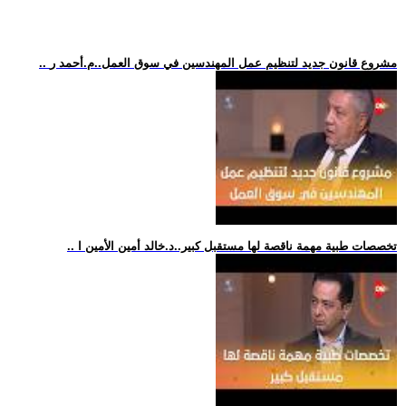
.. مشروع قانون جديد لتنظيم عمل المهندسين في سوق العمل..م.أحمد ر
.. تخصصات طبية مهمة ناقصة لها مستقبل كبير..د.خالد أمين الأمين ا