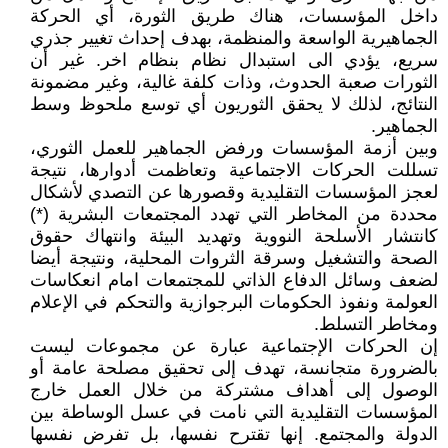
داخل المؤسسات، هناك طريق الثورة، أي الحركة
الجماهيرية الواسعة والمنظمة، بهدف إحداث تغيير جذري
سريع، يؤدي الى استبدال نظام بنظام اخر. غير أن
الثورات صعبة الحدوث، وذات كلفة غالية، وغير مضمونة
النتائج، لذلك لا يحقق الثوريون أي توسع ملحوظ وسط
الجماهير.
وبين أزمة المؤسسات ورفض الجماهير للعمل الثوري،
تسللت الحركات الاجتماعية وتعاظمت أدوارها، نتيجة
لعجز المؤسسات التقليدية وقصورها عن التصدي لأشكال
محددة من المخاطر التي تهدد المجتمعات البشرية (*)
كانتشار الأسلحة النووية وتهديد البيئة وانتهاك حقوق
الصحة والتشغيل وسرقة الثروات المحلية، ونتيجة أيضا
لضعف وسائل الدفاع الذاتي للمجتمعات امام انعكاسات
العولمة ونفوذ الحكومات البرجوازية والتحكم في الإعلام
ومخاطر التسلط.
إن الحركات الإجتماعية عبارة عن مجموعات ليست
بالضرورة متجانسة، تهدف إلى تحقيق مصلحة عامة أو
الوصول إلى أهداف مشتركة من خلال العمل خارج
المؤسسات التقليدية التي نامت في عسل الوساطة بين
الدولة والمجتمع. إنها تقترح نفسها، بل تفرض نفسها