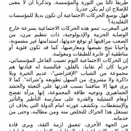
طريقا ثالثا بين الثورة والمؤسسة، وتذكرنا ان لا معنى
للإصلاح ان لم يكن جذريا.
فهل بوسع الحركات الاجتماعية أن تكون بديلا للمؤسسات
التقليدية؟
في المغرب، تنمو هذه الحركات الاجتماعية بسرعة خارج
الوصاية الحزبية والإديولوجية، ذات تنظيم مرن، من
الصعب مراقبتها او توقع حدوثها، استدامتها غير مضمونة،
وأحيانا تنتج نقيضها ومعارضيها، كما قد تكون فئوية أو
مناطقية أو عابرة للطبقات ومعولمة.
إن الحركات الاجتماعية اليوم تصيب الفاعل المؤسساتي،
حزبيا كان أم نقابيا، بالقلق، فبالنسبة له قيادتها هم
مجموعة من الشباب "الإفتراضي"، عديم الخبرة وبلا
ذاكرة ولا مشروع، من السهل تطويعه و"شرائه". كما لا
يرى فيها إلا منافسا بسبب قدرتها على التعبئة والحشد
الجماهيري وتوجيه طاقة المجموعة، إنها مرآة تفضح
أوهام التمثيلية والقدرة على ممارسة التأطير والتأثير
والإستقطاب، وتكشف عورته امام الدولة التي يخاف ان
تستغل هذا الحراك للتخلص منه ومن مطالبه، وحتى من
خدماته.
من الجهة الأخرى، تتعمق ازمة الثقة، ويرى قادة