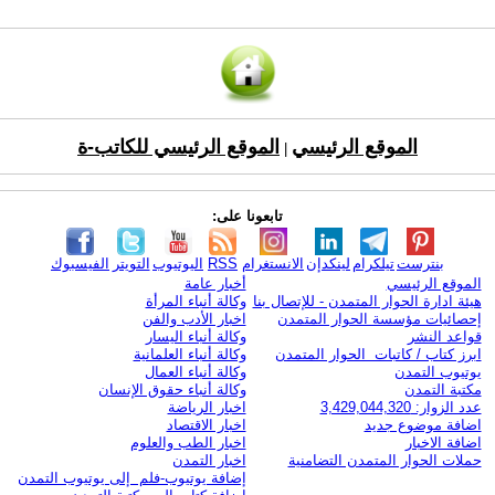
الموقع الرئيسي
الموقع الرئيسي للكاتب-ة
|
تابعونا على:
بنترست
تيلكرام
لينكدإن
الانستغرام
RSS
اليوتيوب
التويتر
الفيسبوك
الموقع الرئيسي
أخبار عامة
هيئة ادارة الحوار المتمدن - للإتصال بنا
وكالة أنباء المرأة
إحصائيات مؤسسة الحوار المتمدن
اخبار الأدب والفن
قواعد النشر
وكالة أنباء اليسار
ابرز كتاب / كاتبات الحوار المتمدن
وكالة أنباء العلمانية
يوتيوب التمدن
وكالة أنباء العمال
مكتبة التمدن
وكالة أنباء حقوق الإنسان
عدد الزوار: 3,429,044,320
اخبار الرياضة
اضافة موضوع جديد
اخبار الاقتصاد
اضافة الاخبار
اخبار الطب والعلوم
حملات الحوار المتمدن التضامنية
اخبار التمدن
إضافة يوتيوب-فلم إلى يوتيوب التمدن