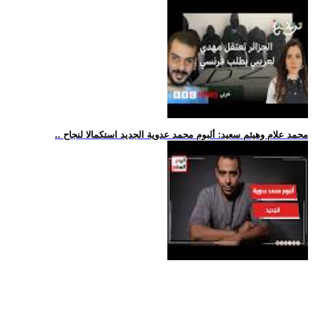
.. محمد علام وهيثم سعيد: ألبوم محمد عدوية الجديد استكمالا لنجاح