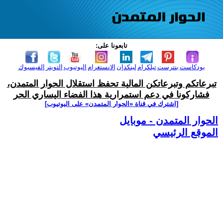
تابعونا على:
بودكاست
بنترست
تيلكرام
لينكدإن
الانستغرام
اليوتيوب
التويتر
الفيسبوك
تبرعاتكم وتبرعاتكن المالية تحفظ استقلال الحوار المتمدن،
فشاركونا في دعم استمرارية هذا الفضاء اليساري الحر
[اشترك في قناة ‫«الحوار المتمدن» على اليوتيوب]
الحوار المتمدن - موبايل
الموقع الرئيسي