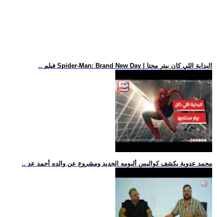
.. فيلم Spider-Man: Brand New Day | البداية اللي كان بيتر محتا
.. محمد عدوية يكشف كواليس ألبومه الجديد ومشروع عن والده أحمد عد