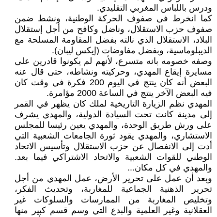
ودرس باللباس المغربي التقليدي.
كما انخرط في صفوف الحركة الوطنية، ونشط ضمن
صفوف حزب الاستقلال، وناضل وكافح من أجل إستقلال
البلاد، الاستقلال الذي نالته بفضل المقاومة المسلحة مع
الديبلوماسية، وبفضل مفاوضات (إيكس ليبان).
وصفه خصومه بانه متسرع، لأنهم لم يكونوا قادرين على
مسايرة إيقاع المهدي، وحركيته ونشاطه، حتى قال عنه
البعض أنه كان ينتج في اليوم 200 فكرة في وقت كان
فيه البعض الآخر ينتج في الساعة 2000 مؤامرة.
المهدي نظم الزيارة التاريخية لملك كان يظهر في القمر
إلى مدينة كانت تحت السيادة الدولية، والمهدي يشرف
على ورش طريق الوحدة، والمهدي يعين رئيسا للمجلس
الاستشاري، والمهدي يقود ثورة الجامعات الشعبية التي
أدت إلى الانفصال عن حزب الاستقلال وتأسيس الاتحاد
الوطني للقوات الشعبية والاتحاد الاشتراكي فيما بعد.
والمهدي في كل مكان...
وبعد أن عمل على تحرير الأرض، عمل المهدي من أجل
تحرير الذهنية الجماعية للمغاربة، وتحديث الفكر،
وتخليص المغاربة من الممارسات والسلوكات غير
العقلانية وغير العلمية والبدع التي وسم قسم كبير منها