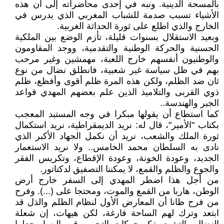
بالمسحة الدينية. ونبه في إحدى محاضراته إلى أن هذه
الأشياء تسبب صدمة للشباب المغربي الذي يدرس في
الخارج والذي اطلع على ثورة الحداثة الغربية.
وبعيد الاستقلال بسنوات قليلة، تأزم الوضع بين الملكية
الحسنية والحركة الوطنية والتقدمية، ووجد المقاومون
والوطنيون أنفسهم خارج اللعبة، مهمشين وغير مرحب
بهم في ظل سياسة غير شعبية، فانطلق نضال من نوع
ثان ضد الظلم، ولكن هذه المرة ظلم أقوى وأفظع، ظلم
ذوي القربى والتلاميذ الذين علم بعضهم المهدي قواعد
الجبر والهندسة..
كما استطاع أن يقولها مبكرا في وجه المستبد المعجب
بكتاب "الأمير"، قال له: نريد الديمقراطية، نريد استكمال
ثورة الملك والشعب، نريد أن نكمل الجهاد الأكبر الذي
نادى به السلطان محمد الخامس.. ولا نريد الاستعمار
الجديد، وعودة الخونة، وعودة الإقطاع، وتكريس الفقر
والجوع والظلم والقمع، لا يمكننا التصفيق لدكتاتور.
من أجل هذا اضطر المهدي إلى السفر خارج أرض
الوطن، هاربا من القمع والموت، ومحتجا على (...). وفرح
من فرح ظانا أن المعارض الأول لنظام الظلم والذل قد
ابتعد وترك لهم الساحة فارغة، لكن هيهات، إن شعلة