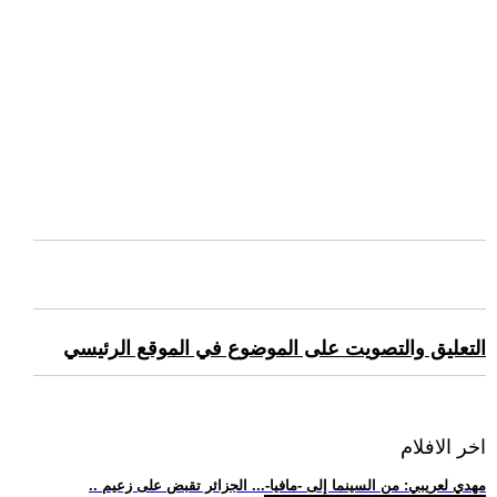
التعليق والتصويت على الموضوع في الموقع الرئيسي
اخر الافلام
.. مهدي لعريبي: من السينما إلى -مافيا-... الجزائر تقبض على زعيم