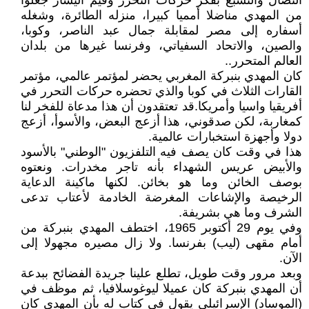
النضال والتشبع بفكر حركات التحرر وقيم اليسار جعلوا
من المهدي مناضلا أمميا كبيرا، منزله الطائرة، وشغله
أسفاره إلى مصر لمقابلة جمال عبد الناصر، وكوبا،
والصين، والاتحاد السفياتي، وفرنسا غيرها من بلدان
العالم المتحرر..
كان المهدي بنبركة المغربي يحضر لمؤتمر عالمي، مؤتمر
القارات الثلاث في كوبا والذي تحضره حركات التحرر في
أفريقيا واسيا وأمريكا.قد تعتقدون أن هذا مدعاة للفخر لنا
كمغاربة، لكن صدقوني، هذا أزعج البعض، والأسوأ، أزعج
دولا وأجهزة استخبارات عالمية.
هذا في وقت كان يصف فيه التلفزيون "الوطني" بالأسود
والأبيض عريس الشهداء بأنه تاجر مخدرات. ونعتوه
بوصف الخائن وما هو بخائن. لكنها ماكينة الدعاية
الرخيصة والإشاعات المغرضة الخادمة لأعتاب تدعى
الشرف وما هي بشريفة.
وفي يوم 29 أكتوبر 1965، اختطف المهدي بنبركة من
أمام مقهى (ليب) بفرنسا. ولا زال مصيره مجهولا إلى
الآن.
وبعد مرور وقت طويل، تطلع علينا جريدة الفضائح ببدعة
أن المهدي بنبركة كان عميلا ليوغوسلافيا، ثم موظف في
(الموساد) الإسرائيلي يقول في كتاب له بأن المهدي كان