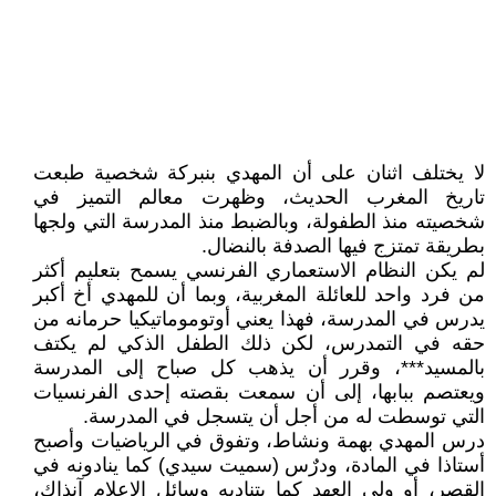
لا يختلف اثنان على أن المهدي بنبركة شخصية طبعت
تاريخ المغرب الحديث، وظهرت معالم التميز في
شخصيته منذ الطفولة، وبالضبط منذ المدرسة التي ولجها
بطريقة تمتزج فيها الصدفة بالنضال.
لم يكن النظام الاستعماري الفرنسي يسمح بتعليم أكثر
من فرد واحد للعائلة المغربية، وبما أن للمهدي أخ أكبر
يدرس في المدرسة، فهذا يعني أوتوموماتيكيا حرمانه من
حقه في التمدرس، لكن ذلك الطفل الذكي لم يكتف
بالمسيد***، وقرر أن يذهب كل صباح إلى المدرسة
ويعتصم ببابها، إلى أن سمعت بقصته إحدى الفرنسيات
التي توسطت له من أجل أن يتسجل في المدرسة.
درس المهدي بهمة ونشاط، وتفوق في الرياضيات وأصبح
أستاذا في المادة، ودرٌس (سميت سيدي) كما ينادونه في
القصر، أو ولي العهد كما يتناديه وسائل الإعلام آنذاك،