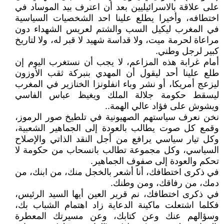
على علاقة بالاسرائيليين بعد أن اعترف بيد الموساد في
اختطافه، وأخيرا يطلع علينا احد الشخصيات السياسية
في المغرب ليكيل السب والشتم لعريس الشهداء دون
مراعاة لحرمة ميت، ولا قداسة شهيد لا قبر له، ولا لتاريخ
كبير لرجل وطني.
أمام غرابة هذه المزاعم، لا يجب أن نستغرب اليوم إن
طلع علينا أحد ليقول أن المهدي بنبركة ثقب الأوزون
ليزعج أمريكا، أو نشر وباء انفلونزا الخنازير في المغرب
ليسقط حكومة جلالة الملك ويغيظ عباس الفاسي
ويشوش على فؤاد عالي الهمة..
نخن نعرف سياستهم الصهيونية في تلطيخ صور الرموز،
وقمع كل صوت يطالب بالعودة إلى الجماهير الشعبية،
وكل تيار سياسي يرافع من أجل النقد الذاتي والإصلاح
السياسي، وكل مجموعة تطالب بانسحاب من حكومة لا
تحكم والعودة إلى صفوف الجماهير.
في ذكرى اختطافك، أنا أشعر بالخجل منك، من ابنك، من
دمك، من رفاقك، ومن وطنك.
في ذكرى اختطافك، نم قرير العين أيها السيد الرئيس،
فكلما اشتعلت ماكينة الدعاية زاد اهتمام الشباب بك،
وسؤالهم عنك وعن كتابك، وعن مسيرتك المعطرة