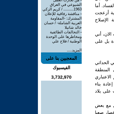
الشيوعي في العراق
فساد. أما
1963.......... / كريم الزكي
ية أزعجت
-
مناقشة رفاقية للإعلان
المشترك: -المقاومة
 الإصلاح
العربية الشاملة- / حسان
خالد شاتيلا
-
التحالفات الطائفية
الان، أني
ومخاطرها على الوحدة
ة بل على
الوطنية / فلاح علي
المزيد.....
المعجبين بنا على
ي الحداثي
الفيسبوك
 المنطقة
الاعتباري
3,732,970
عادة بناء
على بلاد
بل مع بعض
فصار صعبا