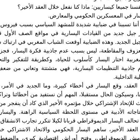
سنا جميعا كيساريين: ماذا كنا نفعل خلال العقد الأخير؟
سار في المعسكرين الحكومي والمعارض.
د أننا تسببنا في ضبابية شديدة للمشهد السياسي بسبب فيروس 
 جيل جديد من القيادات اليسارية في مواقع الصف الأول ق
يل الجديد. وهذه الضبابية أوقعت الشباب المغربي في ارتباك 
عزوف والمقاطعة، ليس بسبب عدم جاذبية فكرة اليسار، فجزء
مغربية اختار اليسار كأسلوب للحياة، وكطريقة للتفكير والت
جاذبية التنظيمات اليسارية، فهي متشتتة وتعاني من ض
ة الداخلية.
العقد، وقع اليسار في أخطاء كبيرة، وما الجديد في الأمر،
ا، وسيكون الحال مستقبلا، المهم أن نستفيد من أخطائنا ونرا
للإتحاد الإشتراكي خلال مؤتمره الأخير الذي كاد أن ينفجر من 
نتاجاته الأدبية في مستوى اللحظة السياسية الراهنة. واليسا
حالف اليسار الديموقراطي قربانا لكيلا تتكرر تجارب الانشقاق 
ل العقد الأخير، ساهم اليسار الحكومي والاتحاد الاشتراكي
امش الديموقراطي، وفتح أوراش إقتصادية كبرى، والضغ