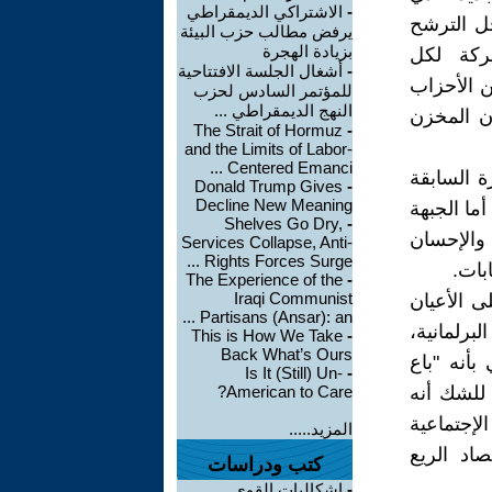
-
الاشتراكي الديمقراطي
جل الترشح
يرفض مطالب حزب البيئة
بزيادة الهجرة
حركة لكل
-
أشغال الجلسة الافتتاحية
ن الأحزاب
للمؤتمر السادس لحزب
النهج الديمقراطي ...
ن المخزن
The Strait of Hormuz
-
and the Limits of Labor-
Centered Emanci ...
 السابقة
Donald Trump Gives
-
Decline New Meaning
ما الجبهة
Shelves Go Dry,
-
 والإحسان
Services Collapse, Anti-
Rights Forces Surge ...
بات.
The Experience of the
-
Iraqi Communist
ى الأعيان
Partisans (Ansar): an ...
برلمانية،
This is How We Take
-
Back What’s Ours
أنه "باع
Is It (Still) Un-
-
 للشك أنه
American to Care?
إجتماعية
المزيد.....
اد الريع
كتب ودراسات
-
إشكاليات القوى