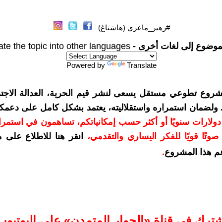
#زهير_ماعزي (هاشتاغ)
موضوع إلى لغات أخرى -
ate the topic into other languages
Powered by
Translate
شروع تطوعي مستقل يسعى لنشر قيم الحرية، العدالة الاجتم
. ولضمان استمراره واستقلاليته، يعتمد بشكل كامل على دعمك
دعمكم بمبلغ 10 دولارات سنويًا أو أكثر حسب إمكانياتكم، تساهمون في استم
وتًا قويًا للفكر اليساري والتقدمي
،
انقر هنا للاطلاع على 
م هذا المشروع
.
شترك في قناة «الحوار المتمدن» على اليوتيوب