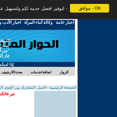
موافق - OK
لتوفير افضل خدمة لكم ولتسهيل عملي
أخبار عامة
-
وكالة أنباء المرأة
-
اخبار الأدب و
الموقع
يسارية
"من أج
حاز ال
إذا لديك
الزوار
اضافة/خدمات
بحث/الارشيف
الصفحة الرئيسية
-
العمل المشترك بين القوى الي
تبرعاتكم