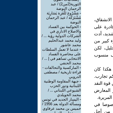
الثورية(2من2) / عبد
الرحمان النوضة
-
مَشْرُوع تَلْفَزِة يَسَارِيَة
مُشْتَرَكَة / عبد الرحمان
الانشقاق،
النوضة
ادرة على
-
الحوكمة بين الفساد
والاصلاح الاداري في
شديد، أدت
الشركات الدولية رؤية ... /
وليد محمد عبدالحليم
 كبير من
محمد عاشور
حليل، لكن
-
عندما لا تعمل السلطات
على محاصرة الفساد
عف منسوب
الانتخابي تساهم في إ ... /
محمد الحنفي
-
الماركسية والتحالفات -
 هكذا كان
قراءة تاريخية / مصطفى
كم تجارب.
الدروبي
-
جبهة المقاومة الوطنية
قوة النقد
اللبنانية ودور الحزب
ر المعارض
الشيوعي اللبناني ... /
محمد الخويلدي
المريرة.
-
اليسار الجديد في تونس
ومسألة الدولة بعد 1956 /
 خصوصا في
خميس بن محمد عرفاوي
ط من أجل
-
من تجارب العمل