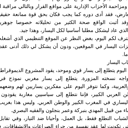
مزاحمة الأحزاب الإدارية على مواقع القرار وبالتالي مراقبة ال
معارض، فقد أدى دوره كما يجب فكان بحق قوة ممانعة حقيق
قد أثبت الواقع صحة الكثير من تحليلاته خصوصا جوهرية
لذي عاد ليشكل مطلبا أساسيا لكل اليسار، وهذا جيد.
رف لكم اليوم، بغض النظر عن الموقع التنظيمي الذي أشغله 
زات اليسار في الموقعين، ودون أن يشكل لي ذلك أدنى عقد
ا.
ب اليسار
اليوم يتطلع إلى يسار قوي وموحد، يقود المشروع الديموقراط
واجه نسخته المزورة. يتطلع إلى يسار مغربي نموذج في
والعربية، وكما نتوفر اليوم على مفكرين يساريين لهم وضعهم 
 العربي الكبير، فإننا نتطلع إلى سياسيين مغاربة يقودون إ
يساري في المغرب الكبير والوطن العربي. وليس هذا بغريب 
ء من قبيل المهدي بنبركة وعمر بنجلون والفقيه البصري.
لشباب التطلع فقط، بل العمل، وأحيانا ضد التيار، وفي تقا
لتي تكونت لها عقد نفسية من جراء الصراعات والانشقاقات، 