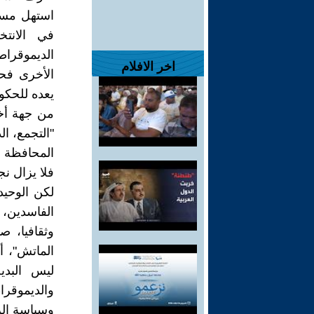
استهل مسرح
في الانتخ
الديموقراط
اخر الافلام
الأخرى فح
يعده للحكو
من جهة أخر
"التجمع، ال
المحافظة سو
فلا يزال ن
لكن الوحيد 
الفاسدين، 
وثقافيا، ص
الماتش"، أ
ليس البدي
والديموقرا
وسياسة الر