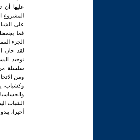
عليها أن 
المشروع ال
على الشباب
فما يجمعنا
الجزء الممل
لقد حان ال
توحيد اليس
سلسلة من ا
ومن الاتحاد
وكشباب، يج
والحساسيات
الشباب الي
أخيرا، يبدو