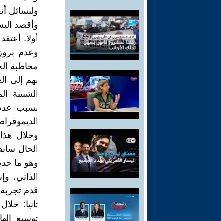
ولنسائل أنف
وأقصد الي
أولا: أعتق
وعدم بروز
مخاطبة الج
بهم إلى ال
الشبيبة ال
بسبب عدم 
الديموقراطي
وخلال هذا 
الحال سابق
وهو ما حدث 
الذاتي، وإ
قدم تجربة ت
ثانيا: خلا
توسيع اله