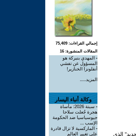
إجمالي القراءات: 75,409
المقالات المنشورة: 16
-
المهدي بنبركة هو
المسؤول عن تفشي
أنفلونزا الخنازير!
المزيد.....
وكالة أنباء اليسار
-
سبتة 2026: مأساة
هجرة جُعلت سلاحا
جيوسياسيا ضد الحكومة
الإسب ...
-
الماركسية لا تزال قادرة
ديد" الذي
على تغيير العالم