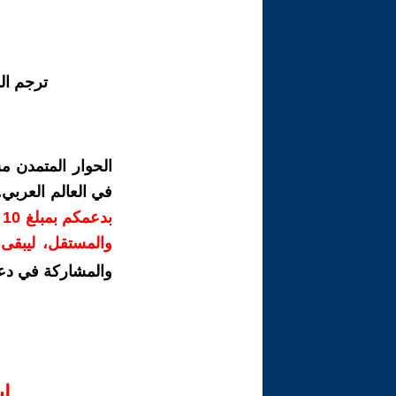
ترجم ال
الحوار المتمدن م
في العالم العربي
ب
والمستقل، ليبقى ص
والمشاركة في دع
ا‫