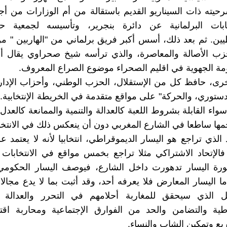
يته ذات السيناريو القديم باستقالة من أم الوزارات من أ
ابات البرلمانية عن دائرة بنجرير، وتأسيسه لجمعية 
يين. ثم بعد ذلك، أسس أكبر فريق برلماني من "الهاربين " م
زب الأصالة والمعاصرة، والذي ترأسه شيخ صحراوي يقال أ
مة الجهوية في اقليم الصحراء موضوع الصراع المعروف.
ى، حافظ كل من الإستقلال، الحزب الوطني، وأحزاب الإدارة
دستوري، والحركة" على مواقع متقدمة في الخريطة الإنتخابية. أ
اء القابلة بشروط اللعبة كالعدالة والتنمية والممانعة كالعدل
جمها ساطعا في الشارع المغربي دون أن ينعكس ذلك في الانتخا
الذي تراجع هو اليسار الديموقراطي، انتخابيا لأنه لا يعتمد عل
فالإتحاد الاشتراكي مثلا تراجع بخمس مواقع في الانتخابات ال
ورة اليسار تدهورت داخل الشارع، فيوصف اليسار الحكومي ب
ما اليسار المعارض فلا يعرفه أحد، وقد أثبت بما لا يدع مجالا
ل الذي سيحقق للمغاربة أحلامهم في التحرر والعدالة ال
طية والتضامن والحد من الفوارق الإجتماعية ومحاربة اقتص
يع وتمكين الشاب والنساء.