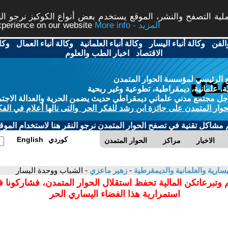
ة التصفح والنشر، الموقع يستخدم بعض أنواع الكوكيز نرجو النق
More info - المزيد
experience on our website
الفن
-
وكالة أنباء اليسار
-
وكالة أنباء العلمانية
-
وكالة أنباء العمال
-
وكا
الاقتصاد
-
اخبار الطب والعلوم
 الرئيسي لمؤسسة الحوار المتمدن
، علمانية، ديمقراطية، تطوعية وغير ربحية
ل مجتمع مدني علماني ديمقراطي حديث يضمن الحرية والعدالة الاجتم
حوار المتمدن على جائزة ابن رشد للفكر الحر والتى نالها أعلام في الفك
م مشاكل تقنية في تصفح الحوار المتمدن نرجو النقر هنا لاستخدام الموقع
كوردي
English
الاخبار
مراكز
الحوار المتمدن
سارية والعلمانية والديمقرطية
-
زهير ماعزي
- الشباب ووحدة اليسار
 وتبرعاتكن المالية تحفظ استقلال الحوار المتمدن، فشاركونا 
استمرارية هذا الفضاء اليساري الحر