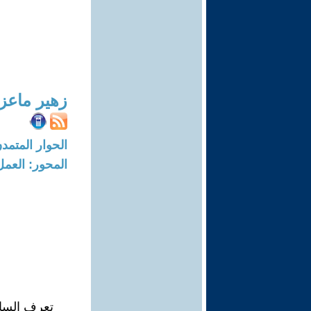
زهير ماعز
الحوار المتمدن-العدد: 2852 - 09
المحور: العمل
تعرف الساح