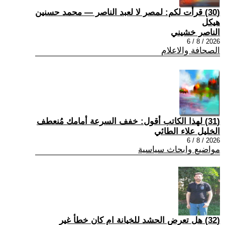
(30) قرأت لكم: لمصر لا لعبد الناصر — محمد حسنين
هيكل
الناصر خشيني
2026 / 8 / 6
الصحافة والاعلام
(31) لهذا الكاتب أقول: خفف السرعة أمامك مُنعطف
الخليل علاء الطائي
2026 / 8 / 6
مواضيع وابحاث سياسية
(32) هل تعرض الحشد للخيانة ام كان خطأ غير