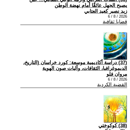
يصبح الجهل عائقًا أمام نهضة الوطن
زيد نصير كعيد العتابي
2026 / 8 / 6
قضايا ثقافية
(37) دراسة أكاديمية موسعة: كورد خراسان (التاريخ،
الديموغرافيا، الثقافات، وآليات صون الهوية
مروان فلو
2026 / 8 / 6
القضية الكردية
(38) كوكوختي