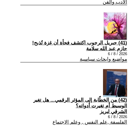
الادب والفن
(41) جبريل الرجوب اكتشف فجأة أن غزة تُذبح!
حازم عبد الله سلامة
2026 / 8 / 6
مواضيع وابحاث سياسية
(42) من الخطّابة إلى المؤثر الرقمي... هل تغير
الوسيط أم تغيرت أدواته؟
الشرقي لبريز
2026 / 8 / 6
الفلسفة ,علم النفس , وعلم الاجتماع