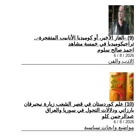
(9) -الغاز الأخير، أو كوميديا الأنابيب المتفجرة-..
تراجيكوميديا في خمسة مشاهد
احمد صالح سلوم
2026 / 8 / 6
الادب والفن
(10) علم كوردستان في قصر الشعب زيارة نيجيرفان
بارزاني ودلالات التحول في سوريا والعراق
عبدالرحمن كلو
2026 / 8 / 6
مواضيع وابحاث سياسية