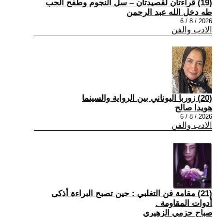
(19) قراءتان لقصيدتان – سل النجوم وطفح الحب
طه دخل الله عبد الرحمن
2026 / 8 / 6
الادب والفن
(20) زوربا اليوناني بين الرواية والسينما
هويدا صالح
2026 / 8 / 6
الادب والفن
(21) مقامة فن التغلبي : حين تصبح البراءة أذكى
أدوات المقاومة .
صباح حزمي الزهيري