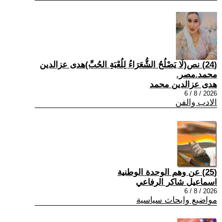
(24) نص(لَا يَصْلُحُ الشُّعَرَاءُ لِلُعْبَةِ الحُبِّ)هدى عزالدين
محمد.مصر.
هدى عزالدين محمد
2026 / 8 / 6
الادب والفن
(25) عن وهم الوحدة الوطنية
اسماعيل شاكر الرفاعي
2026 / 8 / 6
مواضيع وابحاث سياسية