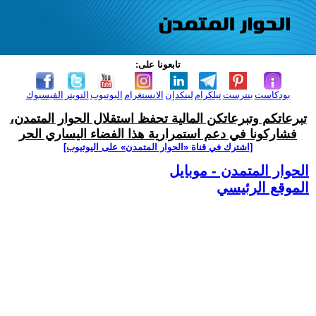
تابعونا على:
بودكاست
بنترست
تيلكرام
لينكدإن
الانستغرام
اليوتيوب
التويتر
الفيسبوك
تبرعاتكم وتبرعاتكن المالية تحفظ استقلال الحوار المتمدن،
فشاركونا في دعم استمرارية هذا الفضاء اليساري الحر
[اشترك في قناة ‫«الحوار المتمدن» على اليوتيوب]
الحوار المتمدن - موبايل
الموقع الرئيسي