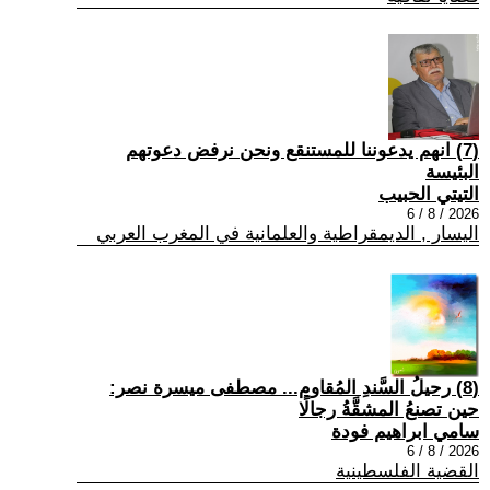
(7) انهم يدعوننا للمستنقع ونحن نرفض دعوتهم
البئيسة
التيتي الحبيب
2026 / 8 / 6
اليسار , الديمقراطية والعلمانية في المغرب العربي
(8) رحيلُ السَّندِ المُقاوم... مصطفى ميسرة نصر:
حين تصنعُ المشقَّةُ رجالًا
سامي ابراهيم فودة
2026 / 8 / 6
القضية الفلسطينية