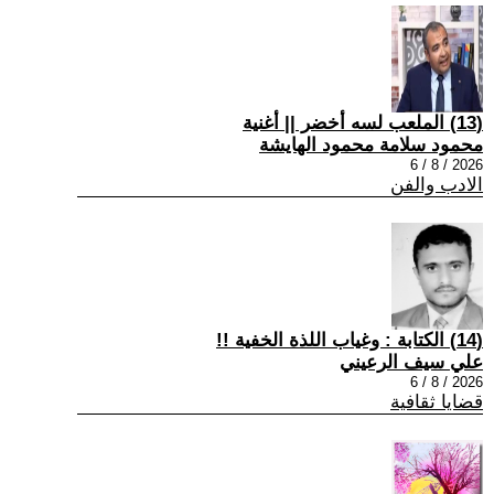
(13) الملعب لسه أخضر || أغنية
محمود سلامة محمود الهايشة
2026 / 8 / 6
الادب والفن
(14) الكتابة : وغياب اللذة الخفية !!
علي سيف الرعيني
2026 / 8 / 6
قضايا ثقافية