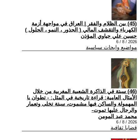
(45) بين الظلام والفقر | العراق في مواجهة أزمة
الكهرباء والتقشف المالي ( الجذور ، النمو ، الحلول )
حسين علي حياوي المؤذن
2026 / 8 / 6
مواضيع وابحاث سياسية
(46) سبتة في الذاكرة الشعبية المغربية من خلال
الأمثال العامية: قراءة تاريخية في المثل: - تطوان يا
المهمولة والساكن فيها مشموت، سبتة تخلى وتعمار
والرجال عليها تموت-
محمد عبد المومن
2026 / 8 / 6
قضايا ثقافية