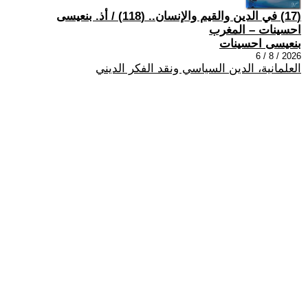
(17) في الدين والقيم والإنسان.. (118) / أذ. بنعيسى
احسينات – المغرب
بنعيسى احسينات
2026 / 8 / 6
العلمانية، الدين السياسي ونقد الفكر الديني