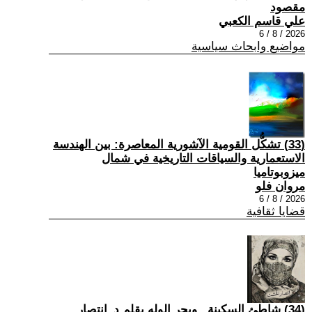
مقصود
علي قاسم الكعبي
2026 / 8 / 6
مواضيع وابحاث سياسية
(33) تشكُّل القومية الآشورية المعاصرة: بين الهندسة
الاستعمارية والسياقات التاريخية في شمال
ميزوبوتاميا
مروان فلو
2026 / 8 / 6
قضايا ثقافية
(34) شاطئ السكينة.. وبحر الوله بقلم د_انتصار