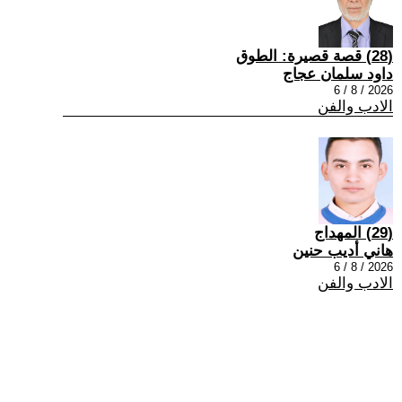
(28) قصة قصيرة: الطوق
داود سلمان عجاج
2026 / 8 / 6
الادب والفن
(29) المهداج
هاني أديب حنين
2026 / 8 / 6
الادب والفن