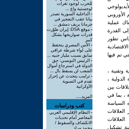
للحرب لوجود ثغرات
أيديولوجي
لوجستية واع ...
-
الداخلية السورية تصدر
 الأوروبي
بيانا عقب التفجير في
ناك عملية
جرمانا بريف دمشق ...
-
موقع DSA: إيران طوّرت
لى القدرة
قدرات صواريخها بشكل
ساس تطور
كبير
-
الأمن المصري يتحفظ
الاقتصادية
على لواء شرطة عراقي
تي تم فيها
سابق بسبب مليار جنيه ...
-
الرئيس التونسي: حق
الدولة في استرجاع أموال
 وتقنية ،
الشعب لن يسقط بال ...
-
ترامب يتحدث عن إحراز
الدولية ،
تقدم في التسوية
الأوكرانية
لاقات بين
، بما في
المزيد.....
ه السياسة
كتب ودراسات
 العلاقات
-
النظام الإقليمي العربي
المعاصر أمام تحديات
 العلاقات
الانكشاف والسقوط /
ية تشكيل
محمد مراد