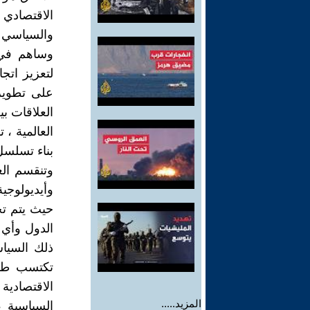
الاقتصادي 
والسياسي ب
وساهم في ا
لتعزيز اتج
على تطوير
العلاقات بي
العالمية ، 
بناء تسلسل
وتنقسم الع
وأيديولوجي
حيث يتم تح
الدول وأي 
ذلك السياس
تكتسب طابع
الاقتصادية
المزيد.....
السياسية 