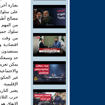
بعبارة أخر
على سلوك ا
مصالح أطرا
من المهم م
سلوك جميع 
من وقت لآ
اقتصادية و
يستفيدون م
حد وسيعكس 
يمكن تعريف
والاجتماعية
غير الحكوم
الإقليمية.
حرب الثلاث
الاتفاق هو