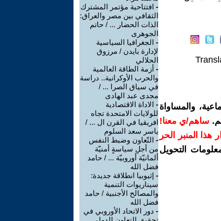
-
افتتاحية مؤتمر المشترك
الثقافي بين مصر والعراق:
الذات الحضار ... / حاتم
الجوهرى
-
الجغرافيا السياسية
لإدارة بايدن / مرزوق
Transl
الحلالي
-
أزمة الطاقة العالمية
والحرب الأوكرانية.. دراسة
في سياق الصرا ... /
مجدى عبد الهادى
-
الاداة الاقتصادية
اعية، والمساواة
للولايات الامتحدة تجاه
م.
ساهم/ي معنا!
افريقيا في القرن ال ... /
ياسر سعد السلوم
رار هذا المنبر الحر
-
التّعاون وضبط النفس
معلومات التحويل
من أجلِ سياسةٍ أمنيّة
ألمانيّة أوروبيّة ... / حامد
فضل الله
-
إثيوبيا انطلاقة جديدة:
سيناريوات التنمية
والمصالح الأجنبية / حامد
فضل الله
-
دور الاتحاد الأوروبي في
تحقيق التعاون الدولي