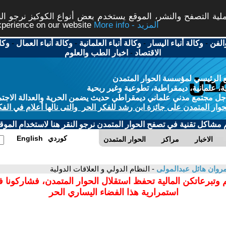
ة التصفح والنشر، الموقع يستخدم بعض أنواع الكوكيز نرجو النق
More info - المزيد
experience on our website
الفن
-
وكالة أنباء اليسار
-
وكالة أنباء العلمانية
-
وكالة أنباء العمال
-
وكا
الاقتصاد
-
اخبار الطب والعلوم
 الرئيسي لمؤسسة الحوار المتمدن
، علمانية، ديمقراطية، تطوعية وغير ربحية
ل مجتمع مدني علماني ديمقراطي حديث يضمن الحرية والعدالة الاجتم
حوار المتمدن على جائزة ابن رشد للفكر الحر والتى نالها أعلام في الفك
م مشاكل تقنية في تصفح الحوار المتمدن نرجو النقر هنا لاستخدام الموقع
كوردي
English
الاخبار
مراكز
الحوار المتمدن
روان هائل عبدالمولى
- النظام الدولي و العلاقات الدولية
 وتبرعاتكن المالية تحفظ استقلال الحوار المتمدن، فشاركونا 
استمرارية هذا الفضاء اليساري الحر