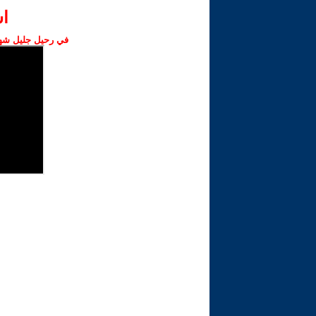
ا‫
في رحيل جليل شهبا