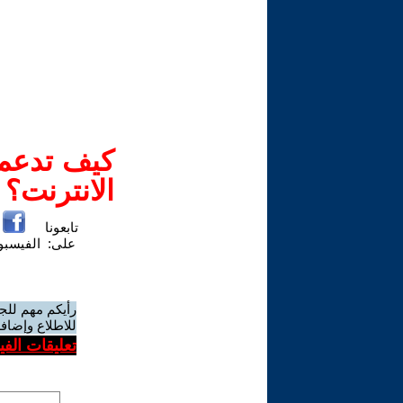
كيف تدعم-
الانترنت؟
تابعونا
على:
الفيسب
رأيكم مهم للج
للاطلاع وإضافة
تعليقات الف