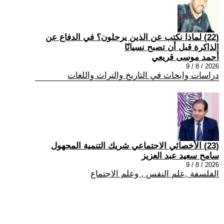
(22) لماذا نكتب عن الذين يرحلون؟ في الدفاع عن
الذاكرة قبل أن تصبح نسيانًا
أحمد موسى قريعي
2026 / 8 / 9
دراسات وابحاث في التاريخ والتراث واللغات
(23) الأخصائي الاجتماعي شريك التنمية المجهول
سامح سعيد عبد العزيز
2026 / 8 / 9
الفلسفة ,علم النفس , وعلم الاجتماع