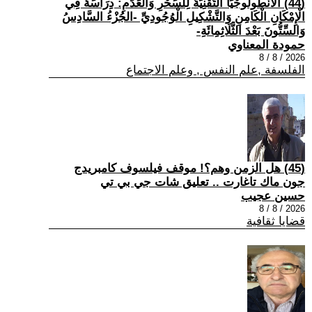
(44) الْأَنْطُولُوجْيَا التِّقْنِيَّةُ لِلسِّحْرِ وَالْعَدَمِ: دِرَاسَةٌ فِي
الْإِمْكَانِ الْكَامِنِ وَالتَّشْكِيلِ الْوُجُودِيِّ -الجُزْءُ السَّادِسُ
وَالسِّتُّونَ بَعْدَ الثَّلَاثِمِائَةِ-
حمودة المعناوي
2026 / 8 / 8
الفلسفة ,علم النفس , وعلم الاجتماع
(45) هل الزمن وهم؟! موقف فيلسوف كامبريدج
جون ماك تاغارت .. تعليق شات جي بي تي
حسين عجيب
2026 / 8 / 8
قضايا ثقافية