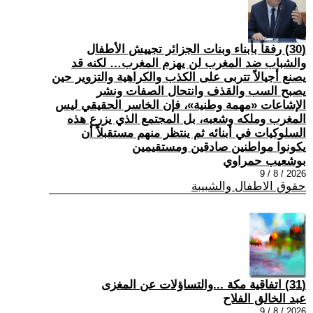
(30) رفقاً بأبناء وبنات الجزائر تجييش الأطفال
والشباب ضد المغرب لن يهزم المغرب… لكنه قد
يصنع أجيالاً تتربى على الكذب والكراهية والتزوير حين
يصبح السب والقذف وانتحال الصفات ونشر
الإشاعات «مهمة وطنية»، فإن الخاسر الحقيقي ليس
المغرب وملكه وشعبه، بل المجتمع الذي يزرع هذه
السلوكيات في أبنائه ثم ينتظر منهم مستقبلاً أن
يكونوا مواطنين صادقين ومستقيمين
بوشعيب حمراوي
2026 / 8 / 9
حقوق الاطفال والشبيبة
(31) اتفاقية مكة ...والتساؤلات عن المغزى
عبد الخالق الفلاح
2026 / 8 / 9