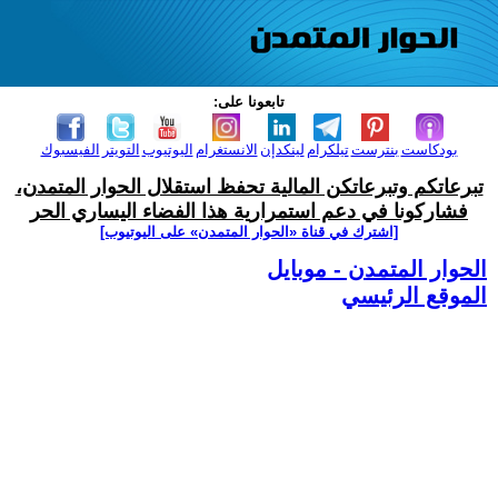
تابعونا على:
بودكاست
بنترست
تيلكرام
لينكدإن
الانستغرام
اليوتيوب
التويتر
الفيسبوك
تبرعاتكم وتبرعاتكن المالية تحفظ استقلال الحوار المتمدن،
فشاركونا في دعم استمرارية هذا الفضاء اليساري الحر
[اشترك في قناة ‫«الحوار المتمدن» على اليوتيوب]
الحوار المتمدن - موبايل
الموقع الرئيسي