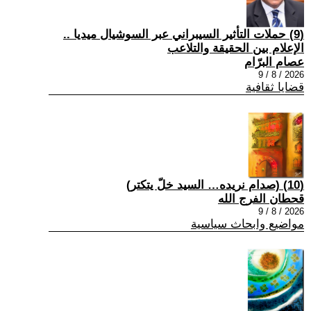
(9) حملات التأثير السيبراني عبر السوشيال ميديا ..
الإعلام بين الحقيقة والتلاعب
عصام البرّام
2026 / 8 / 9
قضايا ثقافية
(10) (صدام نريده… السيد خلّ يتكتر)
قحطان الفرج الله
2026 / 8 / 9
مواضيع وابحاث سياسية