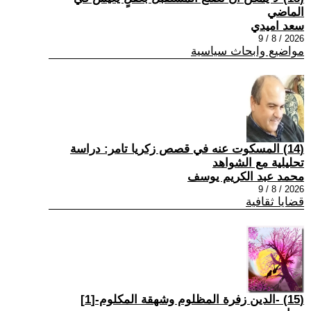
الماضي
سعد اميدي
2026 / 8 / 9
مواضيع وابحاث سياسية
(14) المسكوت عنه في قصص زكريا تامر: دراسة
تحليلية مع الشواهد
محمد عبد الكريم يوسف
2026 / 8 / 9
قضايا ثقافية
(15) -الدين زفرة المظلوم وشهقة المكلوم-[1]