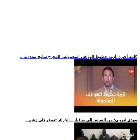
.. كلمة أخيرة -أزمة خطوط الهواتف المحمولة.. المخرج سامح سند: ما
.. مهدي لعريبي: من السينما إلى -مافيا-... الجزائر تقبض على زعيم