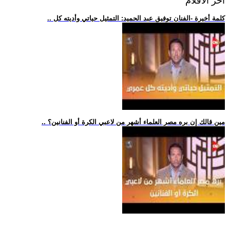
اخر الافلام
.. كلمة أخيرة -الفنان توفيق عبد الحميد: التمثيل حياتي وأديته كل
.. مين قالك إن بره مصر العلماء أشهر من لاعبي الكرة أو الفنانين؟