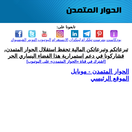
تابعونا على:
بودكاست
بنترست
تيلكرام
لينكدإن
الانستغرام
اليوتيوب
التويتر
الفيسبوك
تبرعاتكم وتبرعاتكن المالية تحفظ استقلال الحوار المتمدن،
فشاركونا في دعم استمرارية هذا الفضاء اليساري الحر
[اشترك في قناة ‫«الحوار المتمدن» على اليوتيوب]
الحوار المتمدن - موبايل
الموقع الرئيسي