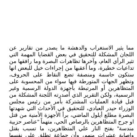
مما يثير الاستغراب والدهشة ما يصدر من تقارير عن
اللجان المشكلة للتحقيق في بعض القضايا المهمة التي
تثير الرأي العام، وآخرها تظاهرات البصرة وما رافقها من
تداعيات خطيرة، وما أعقبها من إجراءات خيل للبعض انها
ستكون حاسمة ومنصفة تضع النقاط على الحروف،
وتظهر الجهات المتورطة فيها سواء من المحسوبة على
المتظاهرين أو المرتبطة بأجهزة الدولة الرسمية وغير
الرسمية، ولكن التقرير الذي أصدرته اللجنة المشكلة من
قبل قيادة العمليات المشتركة بأمر من رئيس مجلس
الوزراء حيدر العبادي، للتحقيق في الأحداث التي شهدتها
البصرة مطلع أيلول الماضي، برأ الأجهزة الأمنية من قتل
او جرح المتظاهرين بالرصاص الحي، متهماً "عناصر حزبية
مندسة" بفتح النار علي المتظاهرين، ما تسبب بقتل
واصابة عشرات منهم، وأن جماعة تطلق على نفسها