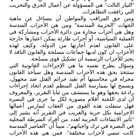
"التيار الثالث" هي المسؤولة عن أعمال الحرق والتخريب
التي رافقت التظاهرات.
ومن حق المراقب والمواطن أن يتساءل عن ماهية
الجهات "الحزبية المندسة" ومن هي الأحزاب المندسة
وهل هي أحزاب مجازة من دائرة الأحزاب ومشاركة في
العملية السياسية، أو أحزاب طارئة يمكن اعتبارها خارجة
على القانون لعدم أجازتها من الدولة، وكيف لهذه
الأحزاب ان كون لديها جماعات مسلحة والقانون النافذ لا
يجيز للأحزاب الرسمية أن تشكيل قوى مسلحة.
وسؤال يطرح نفسه ما هي الإجراءات القانونية التي
ستتخذ بحق هذه الأحزاب المندسة وهل سيأخذ القانون
مجراه في محاسبتها أم تقيد جرائم القتل ضد مجهول،
ويسمح لها بممارسة القتل المنظم لعدم اتخاذ إجراءات
رادعة بحقها وهو ما يستشف من ثنايا التقرير، والمعروف
أن لدى اللجنة أفلام مصورة لكل ما جرى في البصرة
فهل ستفلت هذه القوى من العقاب لتمارس أعمالها
الاجرامية بكل حرية والغريب في التقرير أنه يشير إلى
"تأثير الانتماءات الحزبية لعدد من أفراد الشرطة المحلية
في البصرة في ترك واجباتهم"، مبيناً أن "العناصر المندسة
كانت تنتمي لأحزاب مختلفة". فمن هي هذه الأحزاب