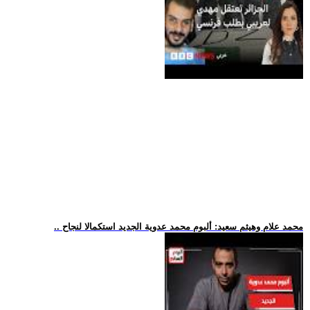
.. محمد علام وهيثم سعيد: ألبوم محمد عدوية الجديد استكمالا لنجاح