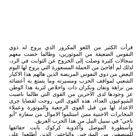
قرأت الكثير من اللغو المكرور الذي يروج له ذوي
النفوس الضعيفة من الموتورين، وطالما خضت معهم
سجالات كثيرة وصلت إلى الخروج عن الثوابت في الرد،
لذلك لم أفاجئ من الحملة المسعورة التي يروج لها اليوم
البعض من ذوي النفوس المريضة الذين هالهم هذا الاكبار
الشعبي لمواقف الحزب ومسيرته وما يتمتع به أعضائه
من نزاهة وتفان ونكران ذات واخلاص لتربة هذا الوطن
عز وجودها لدى الآخرين من القوى التي طالما ناصبت
الشيوعيون العداء، هذه القوى التي روجت لقضايا جرى
الاعداد لها من قبل القوى الرجعية والموتورة وعملاء
المخابرات الاجنبية ممن استلموا الاموال من سفارة "أبو
ناجي" في سبيل النيل من هذا الحزب العريق.
وأسطورة الموصل وأكذوبة كركوك بانت حقائقها
للمنصفين من المؤرخين والباحثين الذين أطلعوا على