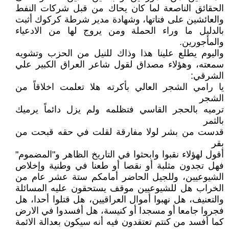
الحقائق الناصعة لما كان يحاك من قبل شركات النفط
والعائشين على فتاتها، وشهادة مدير شرطة كركوك أثبت
بالدليل ما وراء الحملة ومن يروج لها من الادعياء
والمأجورين.
واليوم يطلع علينا هذا وذاك للنيل من الحزب وتشويه
سمعته، وهؤلاء مصداق لقول شاعر العراق الكبير علي
الشرقي:
يا رامي الشجر العالي بأكرته هلا تعلمت اخلاقاً من
الشجر
ترميه بالحجر القاسي فتظلمه ولم يزل دائماً يرميك
بالثمر
قدست من بشر لولا مفارقة لقلت في حقه قبحت من
بقر
أقول لهؤلاء نقبوا وابحثوا في التاريخ الظاهر و"المضموم"
فهل تجدون مثلبة أو نقصا أو طعنا في وطنية وإخلاص
الشيوعيين، وللجيل الحاضر أمامكم ستة عشر عام من
الخراب هل للشيوعيين موقف يستحقون عليه المسائلة
والتعنيف، هل نهبوا أموال العراقيين، هل قتلوا أحدا، هل
فجروا جامعا أو مسجدا أو كنيسة، هل أفسدوا في الارض
كما أفسد من كنتم تعتقدون فيه أنه سيكون بعدالة الائمة