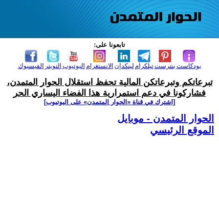
تابعونا على:
بودكاست
بنترست
تيلكرام
لينكدإن
الانستغرام
اليوتيوب
التويتر
الفيسبوك
تبرعاتكم وتبرعاتكن المالية تحفظ استقلال الحوار المتمدن،
فشاركونا في دعم استمرارية هذا الفضاء اليساري الحر
[اشترك في قناة ‫«الحوار المتمدن» على اليوتيوب]
الحوار المتمدن - موبايل
الموقع الرئيسي