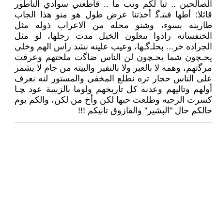
الصالحين .. تبا لكم وتب ما .. قاطعني سوادي الناطور
قائلا: أطها فنتـﮔ أخذتنا عرض طول هو منو هذا الجاب
طارينه بسوء، وشنو محله من الاعراب ذوله مثل
الخنفسانه رادوا ينعلون الخيل مدت رجلها، لو مثل
الجراده خر... بحلـﮔـها، وعيب علينه نشد راس الهم وخلي
يحـﭽون شما يحـﭽون لن الناس ضاﮔت ملحتهم وعرفت
مرﮔتهم، وهمه لا بالعير ولا بالنفير والبيته من جام لا يشمر
على الناس حجار تره نطلع المخفي والمستور لنه نعرف
أولهم وتاليهم وعدنه كل تاريخهم ولوما بالزبيبة عود ﭽـا
كسرت الرجيه وطلعت حبها لكن وأخ من لكن، والكم يوم
حالكم حال "البشير" والقازوق تانيكم !!!