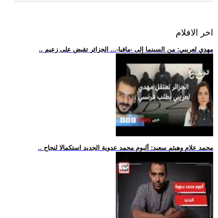
اخر الافلام
.. مهدي لعريبي: من السينما إلى -مافيا-... الجزائر تقبض على زعيم
.. محمد علام وهيثم سعيد: ألبوم محمد عدوية الجديد استكمالا لنجاح