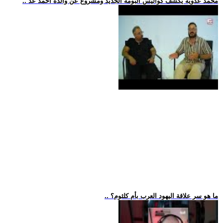
.. محمد عدوية يكشف كواليس ألبومه الجديد ومشروع عن والده أحمد عد
.. ما هو سر علاقة اليهود العرب بأم كلثوم؟