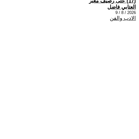
(17) على رصيف مغبر
العتابي فاضل
2026 / 8 / 9
الادب والفن