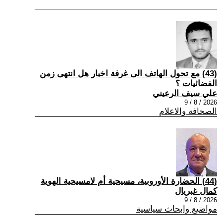
(43) مع تحول الهاتف الى غرفة اخبار هل انتهى زمن
الفضائيات ؟
علي سيف الرعيني
2026 / 8 / 9
الصحافة والاعلام
(44) الحضارة الأوروبية، مسيحية أم لامسيحية الهوية
كمال غبريال
2026 / 8 / 9
مواضيع وابحاث سياسية