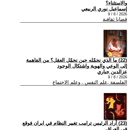
والاستثناء؟
إسماعيل نوري الربيعي
2026 / 8 / 9
قضايا ثقافية
(22) ما الذي نحمّله حين نحمّل العقل؟ من الفاهمة
إلى الوعي والهوية واشتكال الوجود
عزالدين جباري
2026 / 8 / 9
الفلسفة ,علم النفس , وعلم الاجتماع
(23) أراد الرئيس ترامب تغيير النظام في ايران فوقع
في العراق