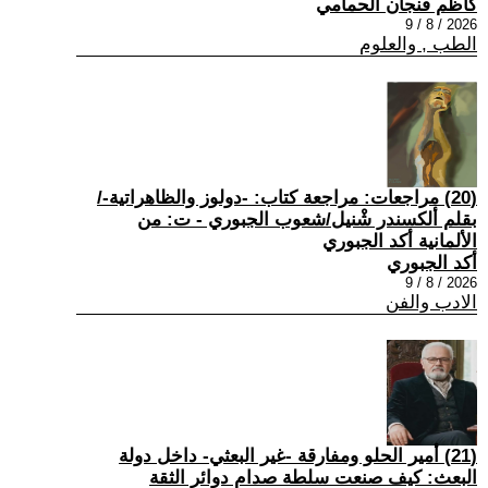
كاظم فنجان الحمامي
2026 / 8 / 9
الطب , والعلوم
(20) مراجعات: مراجعة كتاب: -دولوز والظاهراتية-/
بقلم ألكسندر شْنيل/شعوب الجبوري - ت: من
الألمانية أكد الجبوري
أكد الجبوري
2026 / 8 / 9
الادب والفن
(21) أمير الحلو ومفارقة -غير البعثي- داخل دولة
البعث: كيف صنعت سلطة صدام دوائر الثقة