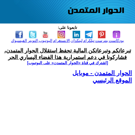
تابعونا على:
بودكاست
بنترست
تيلكرام
لينكدإن
الانستغرام
اليوتيوب
التويتر
الفيسبوك
تبرعاتكم وتبرعاتكن المالية تحفظ استقلال الحوار المتمدن،
فشاركونا في دعم استمرارية هذا الفضاء اليساري الحر
[اشترك في قناة ‫«الحوار المتمدن» على اليوتيوب]
الحوار المتمدن - موبايل
الموقع الرئيسي