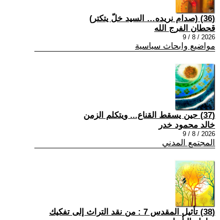
(36) (صدام نريده… السيد خلّ يتكتر)
قحطان الفرج الله
2026 / 8 / 9
مواضيع وابحاث سياسية
(37) حين يسقط القناع... ويتكلم الزمن
خالد محمود خدر
2026 / 8 / 9
المجتمع المدني
(38) تأثيل المقدس 7 : من نقد التراث إلى تفكيك