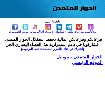
تابعونا على:
بودكاست
بنترست
تيلكرام
لينكدإن
الانستغرام
اليوتيوب
التويتر
الفيسبوك
تبرعاتكم وتبرعاتكن المالية تحفظ استقلال الحوار المتمدن،
فشاركونا في دعم استمرارية هذا الفضاء اليساري الحر
[اشترك في قناة ‫«الحوار المتمدن» على اليوتيوب]
الحوار المتمدن - موبايل
الموقع الرئيسي