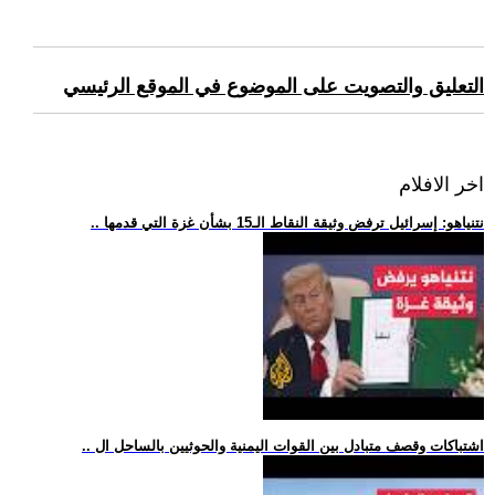
التعليق والتصويت على الموضوع في الموقع الرئيسي
اخر الافلام
.. نتنياهو: إسرائيل ترفض وثيقة النقاط الـ15 بشأن غزة التي قدمها
.. اشتباكات وقصف متبادل بين القوات اليمنية والحوثيين بالساحل ال