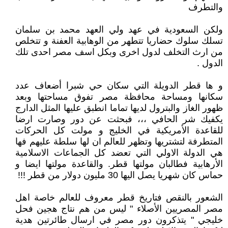
والتطرف
ولكن السعودية في عهد ولي العهد محمد بن سلمان
تسلك سلوك حضاريا تتطهر من الوهابية العفنة و تتخلص
من ارث التخلف لدول اخرى وبكل اسف مصر احدى تلك
الدول .
و ها قطر الدويلة التي سكان حي شبرا أضعاف عدد
سكانها ومساحة محافظة مصر تفوق مساحتها وبعد
ظهور الغاز والبترول لديها تماما انطبق عليها المثل الدارج
يكفيك شر الحافي ،،، فبحثت عن دور وصارت ارضا
للقاعدة الأمريكية في الخليج و مولت كل الحركات
المتطرفة لتشتريها وتظهر للعالم ان لها سلطة عليهم فها
هي الدولة الاولي التي تعضد كل الجماعات الاسلامية
الأرهابية فطالبان مولتها قطر. والقاعدة مولتها ايضا و
حماس كان شهريا يصل اليها 30 مليون دولار من قطر !!!
الشعور بالنقص فتاريخ قطر معروف للعالم خاصة اهل
مصر المصريين الأصلاء " ليس من هم نتاج هجين فحل
خليجي " يتذكرون دور مصر في ارسال طائرتين هدية