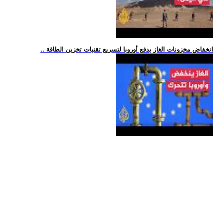
.. انخفاض مخزونات الغاز يدفع أوروبا لتسريع تقنيات تخزين الطاقة