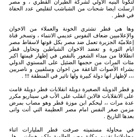
لتكونا البنيه الاولي لشركة الطيران القطري ، و مصر
ارسلت ايضا شحنات من الشباشب لتقليص عدد الحفاة
في قطر .
وها هي قطر تشتري الخونة والعملاء من الاخوان
والإعلاميين ضعاف النفوس عديمي الانتماء ، وتسخر قناة
إعلاميّة الجزيرة تعمل ضد مصر بكل قوتها لاسقاط مصر
ايام الثورة و تعضد الاخوان الشياطين وتحاول قطر
انطلاقا من مبداء الشعور بالنقص في إظهار قيمتها اكبر
مئات المرات من حجمها الضئيل على المستوي الدولي
بشراء الأصوات الناعقة من اخوان وسلفيين و ناصريين
،،، لإظهار انها دولة كبيرة ولها تاثير في المنطقة !!! .
و قطر الدويلة الصغيرة دويلة انقلابات فطر دويلة قامت
على الانقلابات فالابن انقلب على الأب في سيناريو مكرر
عدة مرات ،، ليحكم ابن موزة قطر وهو مصاب بمرض
مزمن صغر النفس امام مصر العظيمة التي أتت واتى
بعدها التاريخ .
في محاولة مستميته صرفت قطر المليارات اثناء
محاولاتها تقزيم مكانة مصر العالمية ولكن هيهات .. هل