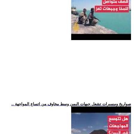
.. صواريخ ومسيرات تشعل جبهات اليمن وسط مخاوف من اتساع المواجهة