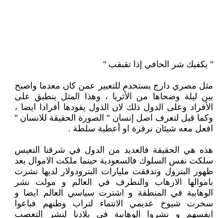
" يكفيك شر الحافي إذا تقبقب "
مثل مصري دارج يستخدم للتعبير عمن كان معدما واصبح
بين ليلة وضحاها من الأثريا ، وهذا المثل ينطبق على
الأفراد وعلى الدول ذلك لان الدول يقودها أفرادا ايضا ،
وكما قيل لتعرف اصل إنسان " الصورة الحقيقة للانسان "
افعل معه شيئان نرفزة او أعطية سلطة .
هذه هي الحقيقة فالعديد من الدول في شرقنا التعيس
سلكت نفس السلوك فالسعودية حينما ملكت الاموال بعد
ظهور البترول وتدفقت مليارات البترودولار لديها نشرت
باموالها الارهاب والتطرف في العالم و مولت نشر
الوهابية في المنطقة و اشترت سياسي العالم ايضا و
سخرت شيوخ عديمي الانتماء لتراب وطنهم فباعوا
انفسهم و نشروا الوهابية في بلادنا لنشر التعصب