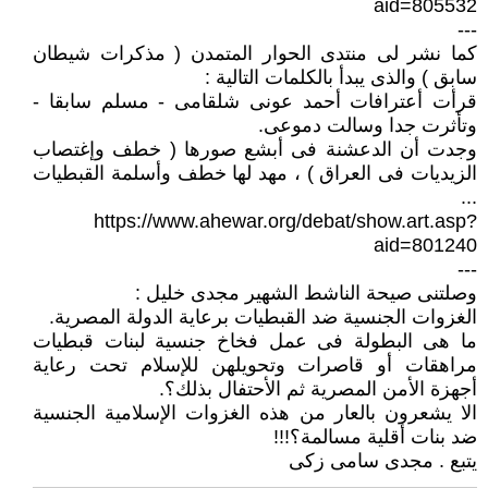
aid=805532
---
كما نشر لى منتدى الحوار المتمدن ( مذكرات شيطان
سابق ) والذى يبدأ بالكلمات التالية :
قرأت أعترافات أحمد عونى شلقامى - مسلم سابقا -
وتأثرت جدا وسالت دموعى.
وجدت أن الدعشنة فى أبشع صورها ( خطف وإغتصاب
الزيديات فى العراق ) ، مهد لها خطف وأسلمة القبطيات
...
https://www.ahewar.org/debat/show.art.asp?
aid=801240
---
وصلتنى صيحة الناشط الشهير مجدى خليل :
الغزوات الجنسية ضد القبطيات برعاية الدولة المصرية.
ما هى البطولة فى عمل فخاخ جنسية لبنات قبطيات
مراهقات أو قاصرات وتحويلهن للإسلام تحت رعاية
أجهزة الأمن المصرية ثم الأحتفال بذلك؟.
الا يشعرون بالعار من هذه الغزوات الإسلامية الجنسية
ضد بنات أقلية مسالمة؟!!!
يتبع . مجدى سامى زكى