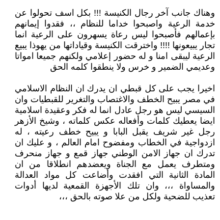
وهناك جانب آخر رجال الكنيسة !!! بكل اسف تحولوا عن
خدمة الرعية واصبحوا خداما للنظام ،، فقدوا إيمانهم
بإعمالهم فأصبحوا ليس رعاة يسهرون على الرعية انما
تجار يبيعونها !!!! واخترقت الكنيسة وقياداتها من يهوذا يبيع
الرعية ليبقى امنا و له حضور إعلامي ولكنهم جميعا امواتا
وعديمي الضمير و خرس ولا ينطقوا كلمه الحق
اخيرا يجب على كل قبطي ان يدرك ان النظام الاسلامي
في مصر يبيح الخطف والاغتصاب والتغرير للقبطيات وان
السيسي ليس هو رجل عادل انما له فكر وعقيدة اسلامية
ايضا يعطيك كلمات وأفعاله عكس كلماته ، وشيخ الأزهر
رجل غير شريف يقبل البابا و يبيح خطف رعيته ، له
ازدواجية في الخطاب ومفضوح امام العالم ، و عليك ان
تدرك ان جهاز الامن الوطني جهاز قمع و جهاز منحرف
ومتطرف يعمل مع الجناة ويعضدهم انطلاقا من ان
المادة الثانية التي افقدت وأضاعت كل مواد العدالة
والمساواة ،،، وان تلك الأجهزة القمعية لديها أدوات
تعذيب للضحية ولكل من علا صوته بالحق ،،،