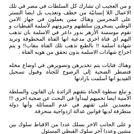
و من العجيب ان تشارك كل السلطات في مصر في تلك
الاعمال اللا إنسانيّة من خطف وتعذيب بل ايضا التستر
على المجرمين وهناك ممن يعملون في جهاز الامن
الوطني يسخرون سلطتهم وجبروتهم لأسلمة القبطيات و
تقوم موسسة الأزهر بدور داعر في الاسلمة بان تذهب
اليهم اي فتاة اخري مدعية انها الفتاة المخطوفة وتريد
شهادة اسلمة !! بالطبع تذهب تلك الفتاة بنقاب!! و يتم
اخراج شهادات الاسلمة بدون تحقق من هويه الفتاة .
وهناك فتايات يتم تخديرهن وتصويرهن في اوضاع مخله
فتضطر الضحية إلى الرضوخ للجناة وقبول تسجيل
الفيديو انها أسلمت بارادتها
و تبلغ سطوة الجناة بثقتهم الزائدة بان القانون والسلطة
الأمنية ايضا تحميهم ليبدأوا في البحث عن ضحية اخرى !!!
معتمدين على ثقتهم في عدم المسائلة وأنها دولة
متطرفة لديها قوانين عدالة ازدواجية منحرفة.
و على الجانب الاخر يسلك عددا من الاقباط سلوك بين
مشين وعددا آخر سلوك القبطي المسئول