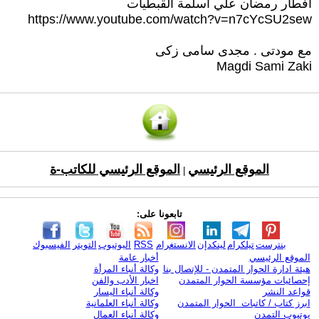
افطار رمضان علي اسلمة القبطيات
https://www.youtube.com/watch?v=n7cYcSU2sew
مع مودتى . مجدى سامى زكى
Magdi Sami Zaki
الموقع الرئيسي
الموقع الرئيسي للكاتب-ة
|
تابعونا على:
بنترست
تيلكرام
لينكدإن
الانستغرام
RSS
اليوتيوب
التويتر
الفيسبوك
الموقع الرئيسي
أخبار عامة
هيئة ادارة الحوار المتمدن - للإتصال بنا
وكالة أنباء المرأة
إحصائيات مؤسسة الحوار المتمدن
اخبار الأدب والفن
قواعد النشر
وكالة أنباء اليسار
ابرز كتاب / كاتبات الحوار المتمدن
وكالة أنباء العلمانية
يوتيوب التمدن
وكالة أنباء العمال