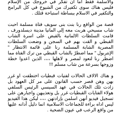
والأسلمة فقط اما ان تفكر في خروجك من الإسلام
فليس هناك سوى تكفيرك من الشيوخ في كل البرامج
والتكفير في الاسلام ببساطة استباحة قتلك .
قصة من الواقع رنا بنت بنى سويف فتاة مسلمة احبت
شاب مسيحي هربت معه إلى المانيا مدينة ديسلدورف ،
قامت السلطات الالمانية بالقبض على اسرة الشاب
القبطي و القت بهم في السجن و وضعت السلطات
المصرية الشابة المسلمة رنا على قائمة الانتظار "
الإنتربول " مما اضطرّ بالشاب القبطي من ترك الفتاة مما
اضطر رنا لتعود لمصر و لاهلها ،،،، الذين اعدوا خطة
وزوجها بسرعة من شاب مسلم !!!
و هناك الالاف الحالات لفتيات قبطيات اختطفت او غرر
بهن وهن قصر حسب القانون على مر كل العهود بل
زادت تلك الحالات في عهد السيسي الرئيس السلفي
هولاء الفتايات القبطيات غرر بل وتعذيبهن واجبارهن على
تسجيل فيديو أنهن اسلمن بإرادتهن ،،،، ليكن هذا الفيديو
ليس اداه براءة للجماعات الاسلامية انما دليل أدانه عليها
من واقع الرعب في عيون الضحية .