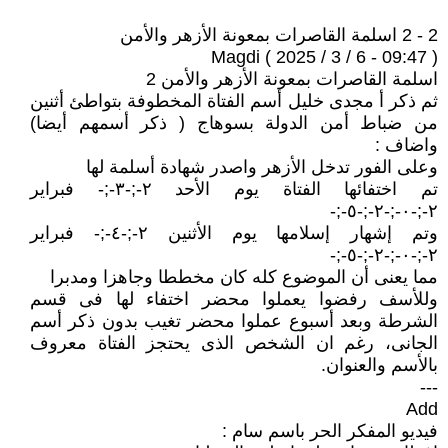
2 - 2 اسلمة القاصرات بمعونة الأزهر والأمن
Magdi ( 2025 / 3 / 6 - 09:47 )
اسلمة القاصرات بمعونة الأزهر والأمن 2
ثم ذكر أ مجدى خليل أسم الفتاة المخطوفة بتواطئ أثنين
من ضباط أمن الدولة بسوهاج ( ذكر أسمهم أيضا)
واضاف :
وعلى الفور تدخل الأزهر واصدر شهادة أسلمة لها
تم اختفائها الفتاة يوم الأحد ٢-;-٣-;- فبراير
٢-;-٠-;-٢-;-٥-;-
وتم إشهار إسلامها يوم الأثنين ٢-;-٤-;- فبراير
٢-;-٠-;-٢-;-٥-;-
مما يعنى أن الموضوع كله كان مخططا وجاهزا ومدبرا
وللأسف رفضوا يعملوا محضر اختفاء لها فى قسم
الشرطة وبعد أسبوع عملوا محضر تغيب بدون ذكر أسم
الجانى، رغم ان الشخص الذى يحتجز الفتاة معروف
بالأسم والعنوان.
---
Add
فيديو المفكر الحر باسم سام :