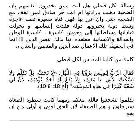
رسالة لكل قبطي هل انت ممن يخدرون انفسهم بان
الضحية ذهبت بارادتها ام انت حر صادق امين تقف مع
الضحية حتي وان غرر بها فهي فتاة صغيرة تقف عاجزة
وسط دولة بجبروتها دولة فقدت إنسانيتها و تحولت
قياداتها وسلطاتها إلى وحوش كاسرة ، كاسرة للوطن
والعدالة والانسانية معتقده انها بذلك تنصر الدين !!! انما
في الحقيقة تلك الاعمال ضد الدين والمنطق والعدل ،،
كلمة من كتابنا المقدس لكل قبطي
فَقَالَ الرَّبُّ لِبُولُسَ بِرُؤْيَا فِي اللَّيْلِ: «لاَ تَخَفْ، بَلْ تَكَلَّمْ وَلاَ
تَسْكُتْ، لأَنِّي أَنَا مَعَكَ، وَلاَ يَقَعُ بِكَ أَحَدٌ لِيُؤْذِيَكَ، لأَنَّ لِي
شَعْبًا كَثِيرًا فِي هذِهِ الْمَدِينَةِ»." (أع 18: 9-10).
تكلموا تشجعوا فالله معكم ومهما كانت سطوة الطغاة
سيرحلون و هم الضعفاء لان الحق أقوى و أولى من ان
يتبع