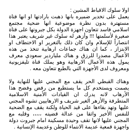
اولا سلوك الاقباط المشين :
يعمل على تخدير ضميره بانها ذهبت بارادتها او انها فتاة
مستهترة بدون نظرة موضوعية انها ضحية مجتمع
اسلامي فاسد تتعاون اجهزة الدولة بكل جبروتها على فتاة
صغيرة لأسلمتها !!! وأزهر له سلوك غير شريف يعتبر هذا
انتصاراً للإسلام وان كان ذلك بالتغرير او الاختطاف او
الابتزاز ، كما ان هناك جماعات ارهابية تتخذ من هذه
الأعمال مصدرا للرزق و هناك ملياردير سعودي معرف
يمول هذه الأعمال الارهابية وهو يملك قناة تليفزيونية
ومعروف لدى الأجهزة التي بالطبع تتعاون معه .
وهناك القبطي الحر يقف مع المجني عليها للنهاية ولا
يصمت ويستخدم كل ما يستطيع من رفض وفضح هذا
الأرهاب لانه يدرك ان القيادات الأمنية الاسلامية
المتطرفة والأزهر الغير شريف و الارهابيين تشوه المجني
عليها وتهد بقاءها على قيد الحياة ولكنة يقف مع الضحية
للنفس الأخير واثقا من عدالة قضيته ،،،،، وقلبه مع
المجني عليها لانها تقف وحيدة مسكينة امام جبروت دولة
واجهزة قمعية عديمة الانتماء للوطن وعديمة الإنسانية .