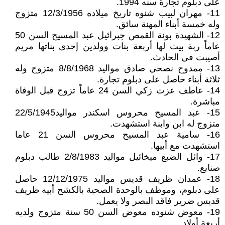
على دبلوم تجارة سنه 1994.
11- مهران لبيب شنوه تاريخ ميلاده 12/3/1956 متزوج
وله خمسة أبناء المهنة سائق.
12- الشهيدة بونة القمص جبرائيل عبد المسيح السن 50
عاماً ربة بيت لها أربعة بنات وولدين إحدى بناتها مريم
أصيبت في الحادث.
13- ممدوح نصحي صادق مواليد 8/8/1968 متزوج وله
ثلاثة أبناء حاصل على دبلوم تجارة.
14- عاطف عزت زكي السن 24 عاماً تزوج قبل الوفاة
مباشرة.
15- عبد المسيح محروس اسكندر مواليد22/5/1945
متزوج له ابن وابنة استشهدت.
16- سامية عبد المسيح محروس السن 21 عاما
استشهدت مع أبيها.
17- وائل الضبع ميخائيل مواليد 2/8/1983 طالب دبلوم
صنايع.
18- عمدان ظريف قديس مواليد 12/12/1975 حاصل
على دبلوم، وموظف بالوحدة الصحية بالكشح أبيه ظريف
قديس ضرير فاقد البصر ولا يعمل.
19- معوض شنوده معوض السن 50 سنة متزوج ولديه
أربعة أولاد.