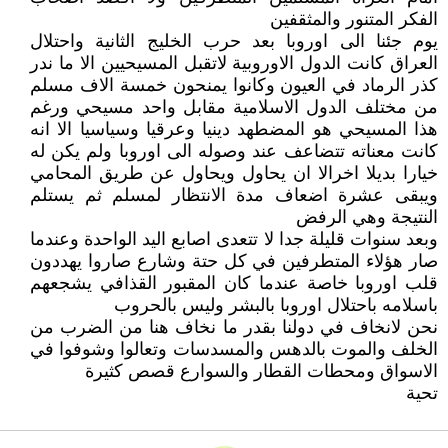
الفكر المتنور والمثقفين
يوم جئنا الى اوروبا بعد حرب الخليج الثانية واحتلال
العراق كانت الدول الاوروبية لاتقبل المسيحيين الا ما ندر
كذر الرماد في العيون وكانوا يمنحون خمسة الاف مسلم
من مختلف الدول الاسلامية مقابل واحد مسيحي ورغم
هذا المسيحي هو المضطهد دينيا وعرقيا وسياسيا الا انه
كانت معناته تتضاعف عند وصوله الى اوروبا ولم يكن له
خيارا بديلا اخرالا ان يحاول ويحاول عن طريق المحامي
ويبقى عشرة اضعاف مدة الانتظار لمسلم ثم يستلم
النتيجة وهي الرفض
وبعد سنوات قليلة جدا لا تتعدى اصابع اليد الواحدة وعندما
صار هؤلاء المتطرفين في كل حتة وشارع صاروا يهددون
قلب اوروبا خاصة عندما كان المقبور القذافي يشجعهم
باسلامه باحتلال اوروبا بالبشر وليس بالحروب
نحن لانخاف في دولنا بقدر ما نخاف هنا من الضرب من
الخلف والموت بالدهس والمسدسات وتعالوا وشوفوا في
الاسواق ومحطات القطار والسوارع قصص كثيرة
تحية