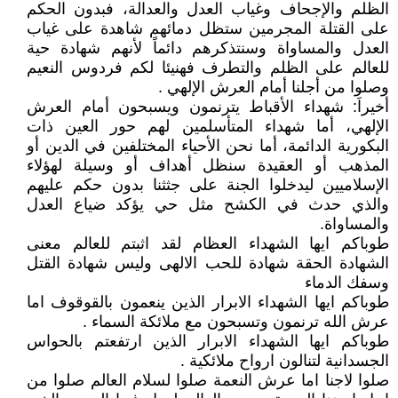
الظلم والإجحاف وغياب العدل والعدالة، فبدون الحكم
على القتلة المجرمين ستظل دمائهم شاهدة على غياب
العدل والمساواة وسنتذكرهم دائماً لأنهم شهادة حية
للعالم على الظلم والتطرف فهنيئا لكم فردوس النعيم
وصلوا من أجلنا أمام العرش الإلهي .
أخيراَ: شهداء الأقباط يترنمون ويسبحون أمام العرش
الإلهي، أما شهداء المتأسلمين لهم حور العين ذات
البكورية الدائمة، أما نحن الأحياء المختلفين في الدين أو
المذهب أو العقيدة سنظل أهداف أو وسيلة لهؤلاء
الإسلاميين ليدخلوا الجنة على جثثنا بدون حكم عليهم
والذي حدث في الكشح مثل حي يؤكد ضياع العدل
والمساواة.
طوباكم ايها الشهداء العظام لقد اثبتم للعالم معنى
الشهادة الحقة شهادة للحب الالهى وليس شهادة القتل
وسفك الدماء
طوباكم ايها الشهداء الابرار الذين ينعمون بالقوقوف اما
عرش الله ترنمون وتسبحون مع ملائكة السماء .
طوباكم ايها الشهداء الابرار الذين ارتفعتم بالحواس
الجسدانية لتنالون ارواح ملائكية .
صلوا لاجنا اما عرش النعمة صلوا لسلام العالم صلوا من