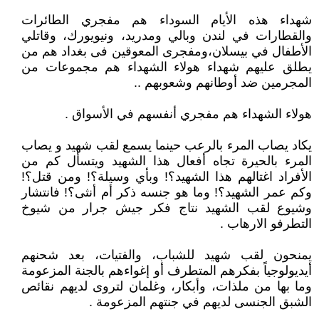
شهداء هذه الأيام السوداء هم مفجري الطائرات
والقطارات في لندن وبالي ومدريد، ونيويورك، وقاتلي
الأطفال في بيسلان،ومفجرى المعوقين فى بغداد هم من
يطلق عليهم شهداء هولاء الشهداء هم مجموعات من
المجرمين ضد أوطانهم وشعوبهم ..
هولاء الشهداء هم مفجري أنفسهم في الأسواق .
يكاد يصاب المرء بالرعب حينما يسمع لقب شهيد و يصاب
المرء بالحيرة تجاه أفعال هذا الشهيد ويتسأل كم من
الأفراد اغتالهم هذا الشهيد؟! وبأي وسيلة؟! ومن قتل؟!
وكم عمر الشهيد؟! وما هو جنسه ذكر أم أنثى؟! فانتشار
وشيوع لقب الشهيد نتاج فكر جيش جرار من شيوخ
التطرفو الارهاب .
يمنحون لقب شهيد للشباب، والفتيات، بعد شحنهم
أيديولوجياً بفكرهم المتطرف أو إغواءهم بالجنة المزعومة
وما بها من ملذات، وأبكار، وغلمان لتروى لديهم نقائص
الشبق الجنسى لديهم في جنتهم المزعومة .