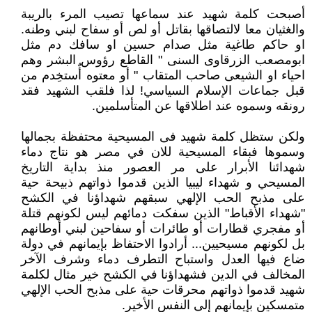
أصبحت كلمة شهيد عند سماعها تصيب المرء بالريبة
والغثيان معا لالتصاقها بقاتل أو لص أو سفاح لبني وطنه.
او حاكم طاغية مثل صدام حسين او سافك دم مثل
ابومصعب الزرقاوى السنى " القاطع رؤوس البشر وهم
احياء او الشيعى صاحب المتقاب " أو معتوه أٌستخِدم من
قبل جماعات الإسلام السياسي! لذا فلقب الشهيد فقد
رونقه وسموه عند اطلاقها عن المتأسلمين.
ولكن ستظل كلمة شهيد فى المسيحية محتفظة بجمالها
وسموها فبقاء المسيحية للان في مصر هو نتاج دماء
شهدائنا الأبرار على مر العصور منذ بداية التاريخ
المسيحي و شهداء ليبيا الذين قدموا ذواتهم ذبيحة حية
على مذبح الحب الإلهي سبقهم شهداؤنا في الكشح
"شهداء الأقباط" الذين سفكت دمائهم ليس لكونهم قتلة
أو مفجري قطارات أو طائرات أو سفاحين لبني أوطانهم
بل لكونهم مسيحيين... أرادوا الاحتفاظ بإيمانهم في دولة
ضاع فيها العدل واستباح التطرف دماء وشرف الآخر
المخالف في الدين فشهداؤنا في الكشح خير مثال لكلمة
شهيد قدموا ذواتهم محرقات حية على مذبح الحب الإلهي
متمسكين بإيمانهم إلى النفس الأخير.