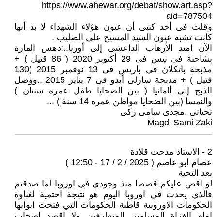
https://www.ahewar.org/debat/show.art.asp?
aid=787504
وقلت فى أحد كتبى أن عيون هؤلاء الشهداء لا بد أنها
كانت تشبه عيون السيد المسيح على الصليب .
الآن امتد الأرهاب الداعشى إلى أوربا..:دهس المارة
بشاحنة فى نيس فى 29 أكتوبر 2020 ( 86 قتيل ) +
مذبحة باتكلان فى باريس فى 13 نوفمبر 2015 (130
قتيل ) + مذبحة شارلى أبدو فى 7 يناير 2015 ..ووصل
الذبح إلى ألمانيا ( بين الضحايا طفل عمره سنتان )
والنمسا (بين الضحايا مواطن عمره 14 سنة ) ...
تحياتى .مجدى سامى زكى
Magdi Sami Zaki
2 - الاستاذ مدحت قلادة
عصام ابو عاصم ( 2025 / 2 / 17 - 12:50 )
بعد التحية
لو اقص عليكم قصصا منذ وجودي في اوروبا لما صدقتم
فالذي يحدث في اوروبا اليوم هو نتيجة احتمية لغباوة
الحكومات الاوروبية قاطبة الحكومات التي فتحت ابوابها
امام الغزاة المسلمين المتطرفين ولا اقصد اصحاب