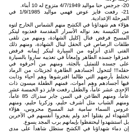
20- جرجس حنا مواليد 4/7/1949 متزوج له 10 أبناء.
21- رفعت فايز عوض فهمي مواليد 1/9/1985 في
المرحلة الإعدادية.
هؤلاء هم شهداؤنا في الكشح منهم الشماس الخارج لتوه
من الكنيسة بعد نواله الأسرار المقدسة فعذبوه لينكر
المسيح فرفض فنال إكليل الشهادة، ومنهم من تلقى
طلقات الرصاص في الحقل لينال الشهادة، ومنهم ذلك
الفتى الذي أنزلوه من السيارة لينكر إيمانه فرفض
فمزقوا جسده الطاهر وإمعاناً في تعذيبه ساروا بالسيارة
على جسده للتمثيل بالجثة، ومنهم من أحرقوه في
حقله!!! لتتحول أجسادهم الطاهرة لجزيئات من الرماد
تختلط بأرضهم التي طالما افترشوها وهم أحياء وذابت
فيها أجسادهم وهم أموات، فمنهم الطفلة ميسون ذات
الإحدى عشر عاماً، والطفل رفعت فايز ذو الخمسة عشر
عاماً، ومنهم الطاعن في السن جابر سدراك 85 عاماً،
ومنهم الشباب مثل أشرف حليم، وزكريا حليم، ومنهم
عروس السماء سامية عبد المسيح محروس، هؤلاء
الشهداء لم يقتلوا أحد ولم يفجروا أنفسهم في الآخرين
بل استشهدوا ليحتفظوا بإيمانهم برب المجد يسوع.
إن دماء شهداؤنا في الكشح ستظل شاهداَ على مدى