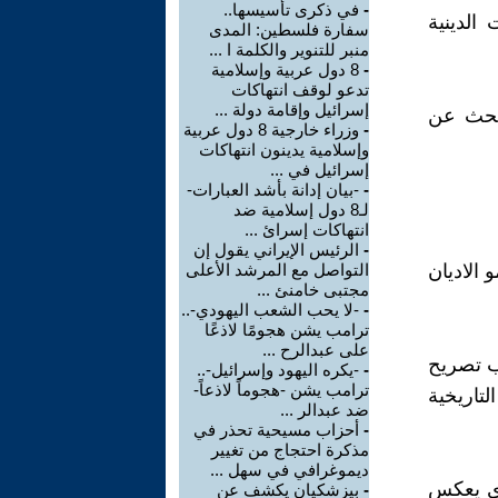
-
في ذكرى تأسيسها..
الدينية
سفارة فلسطين: المدى
منبر للتنوير والكلمة ا ...
-
8 دول عربية وإسلامية
تدعو لوقف انتهاكات
إسرائيل وإقامة دولة ...
لبحث عن
-
وزراء خارجية 8 دول عربية
وإسلامية يدينون انتهاكات
إسرائيل في ...
-
-بيان إدانة بأشد العبارات-
لـ8 دول إسلامية ضد
انتهاكات إسرائ ...
-
الرئيس الإيراني يقول إن
 الاديان
التواصل مع المرشد الأعلى
مجتبى خامنئ ...
-
-لا يحب الشعب اليهودي-..
ترامب يشن هجومًا لاذعًا
على عبدالرح ...
ب تصريح
-
-يكره اليهود وإسرائيل-..
ترامب يشن -هجوماً لاذعاً-
تاريخية
ضد عبدالر ...
-
أحزاب مسيحية تحذر في
مذكرة احتجاج من تغيير
ديموغرافي في سهل ...
ذي يعكس
-
بيزشكيان يكشف عن