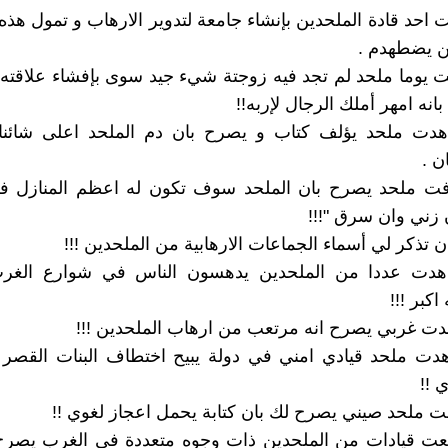
 احد قادة الملحدين بإنشاء جامعة لتدوير الارهاب و تمول هذه
ن يضطهدم .
 يوما ملحد لم تجد فيه زوجتة شيء جيد سوى بإفشاء علاقته 
انه امهر أملك الرجال لإربه!!
اهدت ملحد يؤلف كتاب و يصرح بان دم الملحد اعلى شائن
ن .
رفت ملحد يصرح بان الملحد سوف تكون له اعظم المنازل في
 زني وان سرق "!!!
اهدت عددا من الملحدين يدهسون الناس في شوارع الغ
اكبر !!!
هدت ملحد قيادي امني في دولة يبيح اختطاف البنات القصر
ي !!
معت قيادات من الملحدين ذات وجوه متعددة في الغرب يصرح