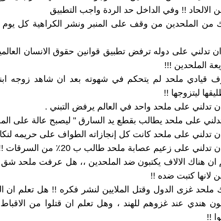
 الالحاد !! وفي الداخل حد الردة واجب التطبيق
اك من الملحدين من وقف على المنبر ونشر الكراهية كل يوم
 ان تدلني على دوله ترفض تطبيق قوانين حقوق الانسان العالمية
ة الملحدين !!!
رف قيادي ملحد لم يتحكم في شهوته بعد ان شاهد زوجه ابنه 
ليقها ليتزوجها !!
لم ان هناك الالاف يكتبون ضد الملحدين ،، هل عرفت ملحد شق 
لانها كتبت ضده !!
اك ملحد غزى الدول وقتل الملايين لنشر فكره !! هل تعلم ان ا
ا 80 مليون هندي عند غزوهم للهند ، وهل تعلم ان قتلوا من الاقباط 
ا !!