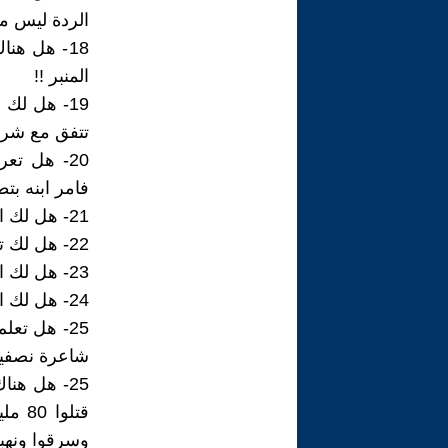
الردة ليس من
18- هل هن
المنبر !!
19- هل لك
تتفق مع شريع
20- هل تع
فامر ابنه بتط
21- هل لك ان تدلني على ملحد واحد في العالم يرفض التبني .
22- هل لك تدلني على ملحد يطالب بقطع يد السارق " ليصبح عالة على المجتمع " !!
23- هل لك ان تدلني على ملحد كانت كل إنجازاته الطواف على حريمه لنكاحهم !!
24- هل لك ان تدلني على زعيم عصابة ملحد طالب ب 20٪ من السرقات !!
25- هل تع
شاعرة نصفين 
25- هل هن
قتلو
وسرقوا ونهبو