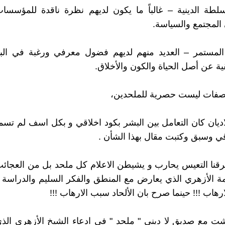
لطة الدينية – غالباً ما يكون لديهم نظرة ناقدة للمؤسسات 
 المجتمع والسياسة.
ل المستمر – العديد منهم لديهم فضول معرفي ورغبة في ا
ة عن أصل الحياة والكون والأخلاق.
صفات ليست حصرية للملحدين،
ديان كان التعامل بين البشر بكود اخلاقي و بكل اسف لم تسمو
اقي وسبق وكتبت مقال بهذا الشأن .
نا التعيس يحارب و يشيطن الاعلام كل ملحد بل من العجائ
ة الأزهري الذي يعارض مع المنطق والفكر السليم والدراسة ال
ارهاب !!! حينما صرح بان الألحاد سبب الارهاب !!!
قشت مع صديق لا ديني " ملحد " في ادعاء الشيخ الأزهري ال