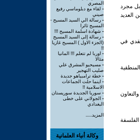
المصري
 بل مجرد
-
لقاء مع دبلوماسي رفيع
صيني
 العديد
-
رسالة الي السيد المسيح -
المسيح ثائرا
-
شهادة اسلمة المسيح !!!
-
‎رسالة إلى السيد المسيح
لنقدي في
(الجزء الاول ) المسيح غازيا
!!
-
اوربا لم تتعلم !!! المانيا
مثالا
-
مسيحيو المشرق علي
المنطقية
صليب التهجير
-
خطة ترامبياهو جديدة
-
اينما حلت الجماعات
الاسلامية !!
-
سوريا الجديدة سوريستان
والتعاون
-
الجولاني على خطى
البغدادي
المزيد.....
الفلسفة
وكالة أنباء العلمانية