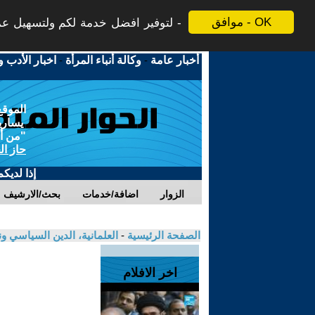
موافق - OK
لتوفير افضل خدمة لكم ولتسهيل عملي
أخبار عامة
-
وكالة أنباء المرأة
-
اخبار الأدب و
الموقع
يسارية
"من أج
حاز ال
إذا لديك
الزوار
اضافة/خدمات
بحث/الارشيف
الصفحة الرئيسية
-
العلمانية، الدين السياسي ون
اخر الافلام