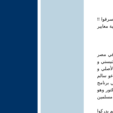
سرقوا !!
ة معايير
في مصر
نيستي و
لأصلي و
عو سالم
 برنامج
كتور وهو
 مسلمين
م يدركوا