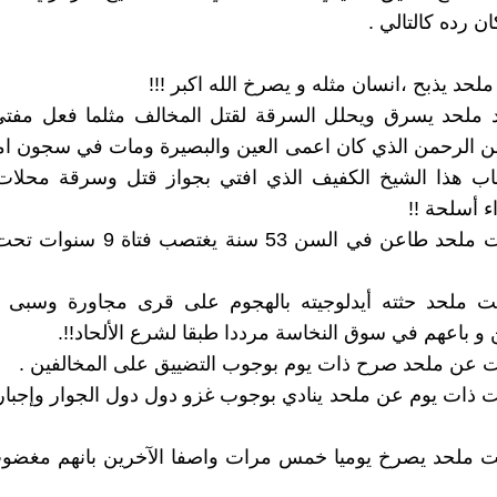
ن رده كالتالي .
د ملحد يسرق ويحلل السرقة لقتل المخالف مثلما فعل مفت
بن الرحمن الذي كان اعمى العين والبصيرة ومات في سجون امر
رهاب هذا الشيخ الكفيف الذي افتي بجواز قتل وسرقة محلات
ء أسلحة !!
3- هل عرفت ملحد طاعن في السن 53 سنة يغ
ت ملحد حثته أيدلوجيته بالهجوم على قرى مجاورة وسبى ن
و باعهم في سوق النخاسة مرددا طبقا لشرع الألحاد!!.
 ذات يوم عن ملحد ينادي بوجوب غزو دول دول الجوار وإجبا
ت ملحد يصرخ يوميا خمس مرات واصفا الآخرين بانهم مغضو