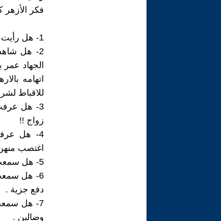
فكر الأزهر كا
1- هل رأيت ملحد يذبح ،انسان مثله و يصرخ الله اكبر !!!
2- هل شاه
الجهاد عمر 
اتهامه بالا
للاقباط لشرا
زواج !!
4- هل عرف
اغتصب منهن 
5- هل سمعت عن ملحد صرح ذات يوم بوجوب التضييق على المخالفين .
6- هل سمعت
دفع جزية .
7- هل سمع
وضالين .