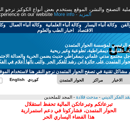
ة التصفح والنشر، الموقع يستخدم بعض أنواع الكوكيز نرجو النق
More info - المزيد
experience on our website
الفن
-
وكالة أنباء اليسار
-
وكالة أنباء العلمانية
-
وكالة أنباء العمال
-
وكا
الاقتصاد
-
اخبار الطب والعلوم
 الرئيسي لمؤسسة الحوار المتمدن
، علمانية، ديمقراطية، تطوعية وغير ربحية
ل مجتمع مدني علماني ديمقراطي حديث يضمن الحرية والعدالة الاجتم
حوار المتمدن على جائزة ابن رشد للفكر الحر والتى نالها أعلام في الفك
م مشاكل تقنية في تصفح الحوار المتمدن نرجو النقر هنا لاستخدام الموقع
كوردي
English
الاخبار
مراكز
الحوار المتمدن
قد الفكر الديني
-
مدحت قلادة
- المجد للملحدين
تبرعاتكم وتبرعاتكن المالية تحفظ استقلال
الحوار المتمدن، فشاركونا في دعم استمرارية
هذا الفضاء اليساري الحر