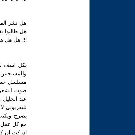
هل نشر الملح
هل طالبوا بق
!!! هل هل ه
بكل اسف سم
وللمسيحيين 
مسلسل خطف ا
صوت الشعراو
عبد الجليل 
تليفزيوني لا
يصرح ويكتب 
مع كل عمل ار
ادركت ان كل 