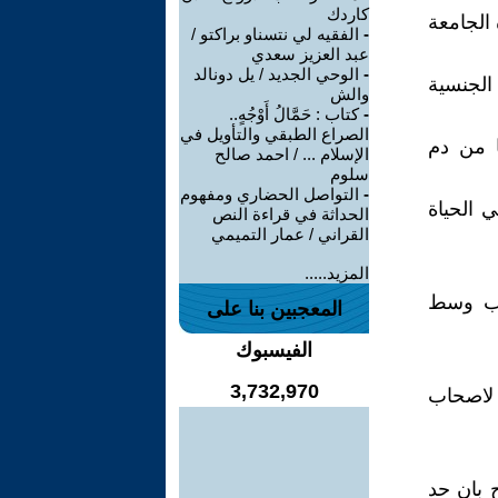
كاردك
 الجامعة
-
الفقيه لي نتسناو براكتو /
عبد العزيز سعدي
-
الوحي الجديد / يل دونالد
الجنسية
والش
-
كتاب : حَمَّالُ أَوْجُهٍ..
الصراع الطبقي والتأويل في
ا من دم
الإسلام ... / احمد صالح
سلوم
-
التواصل الحضاري ومفهوم
 الحياة
الحداثة في قراءة النص
القراني / عمار التميمي
المزيد.....
رب وسط
المعجبين بنا على
الفيسبوك
3,732,970
 لاصحاب
 بان حد