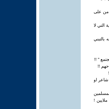
 من على
 التي لا
بالتبني
شاعر او
لمسلمين
ملايين !