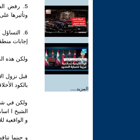
5. رفض الس
وتأثيرها على
6. التساؤ
إجابات منطقي
ولكن هذه ال
قبل نزول الا
بالكود الأخل
المزيد.....
ولكن في شرق
الشيخ ا اسام
و الواقعية لل
و حينما تنا