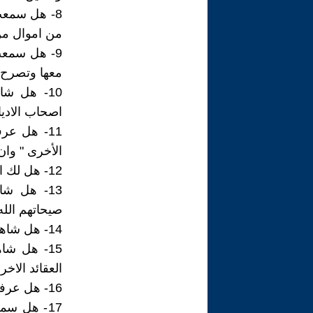
8- هل سمعت
من اموال م
9- هل سمعت
معها وتصرح ب
10- هل ش
اصحاب الاديا
11- هل ع
الأخرى " وان
12- هل لك ان تذكر لي أسماء الجماعات الارهابية من الملحدين !!!
13- هل ش
صيحاتهم الله 
14- هل شاهدت غربي يصرح انه مرتعب من ارهاب الملحدين !!!
15- هل شا
العقائد الاخر
16- هل عرفت ملحد صيني يصرح لك بان كتابة يحمل اعجاز لغوي !!
17- هل س