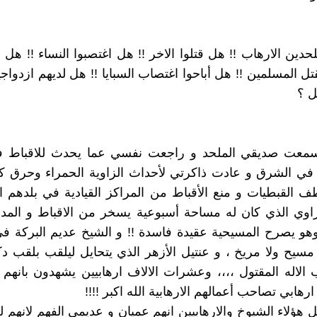
دين الارهاب !! هل قتلوا الاخر !! هل اغتصبوا النساء !! هل 
تل المسلمين !! هل أباحوا اغتصاب السبايا !! هل لديهم ازدواجي
ل ؟
عت صديقي الملحد و راجعت نفسي عما يحدث للاقباط 
في الشرق و عادت ذاكرتي لأحداث الزاوية الحمراء وحرق ك
لقبطيات و منع الأقباط من المراكز القيادية في بلدهم ا
ي الذي كان له مساحة أسبوعية يسخر من الاقباط و المد
وهو يصرح المسيحية عقيدة فاسدة !! و الشيخ عديم البركة في
 مسيح ولا مريخ ، و عنتيل الأزهر الذي يتحايل ليلقب بلقب د
الاله المقتول ،،،، وعشرات الالاف ارهابيين يشهدون بانهم
هابي تصاحب أعمالهم الارهابية الله اكبر !!!!
هؤلاء الشيوخ والارهابيين انهم عميان و عديمي الفهم لانهم ل