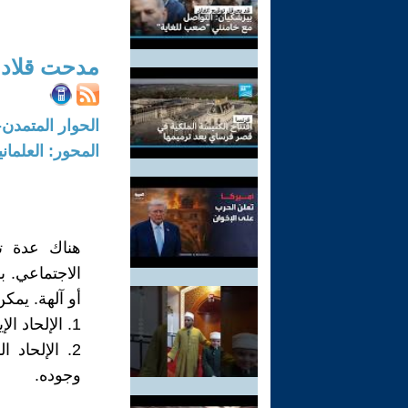
مدحت قلادة
الحوار المتمدن-العدد: 8266 - 2025 /
المحور: العلمان
هناك عدة تع
الاجتماعي. ب
أو آلهة. يمك
1. الإلحاد الإيجابي (الصريح): هو الاعتقاد بعدم وجود إله أو آلهة.
2. الإلحاد
وجوده.