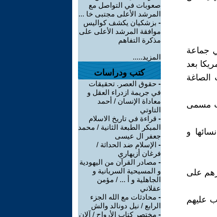
صعوبات في التواصل مع
المرشد الأعلى مجتبى خا ...
-
بزشكيان يكشف كواليس
موافقة المرشد الأعلى على
مذكرة التفاهم
ي جماعة
المزيد.....
يكا بعد
كتب ودراسات
 الصاغة
-
حقوق العصر. تحقيقات
في جريمة ازدراء العقل و
معاداة الإنسان / أحمد
تصب فتاة 9 سنوات تحت مسمى
التاوتي
-
قراءة في تاريخ الاسلام
المبكر الطبعة الثانية / محمد
سائها و
جعفر ال عيسى
-
الإسلام ضد الحداثة /
فرغان أزيهاري
-
مصادر القرآن من اليهودية
و المسيحية السريانية و
رهم على
الجاهلية و أ ... / مؤمن
عقلاني
-
محادثات مع الله الجزء
ب عليهم
الرابع / نيل دونالد والش
-
مختصر كتاب الأرواح / آلان