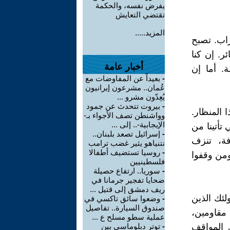
يفرض نفسه، والحكمة
تقتضي التعايش
المزيد.....
راب. تصبح
ر. إن كنا
أخبار عامة
ة. أما إن
-
بعيداً عن المفاوضات مع
عُمان.. مشرعون إيرانيون
يُعِدّون مشرو ...
-
بيروت تتحدث عن جمود
 المنظار.
وواشنطن تصف الأجواء بـ-
الإيجابية-.. إلى ...
تأتينا من
-
إسرائيل تصعد بلبنان..
فة، تنزف
نتنياهو يثير غضب ترامب
-
روسيا تستضيف أطفالا
 ومن وقفوا
فلسطينيين
-
سوريا.. ارتفاع حصيلة
ضحايا تفجير جرمانا في
ريف دمشق إلى قتيل ...
لئك الذين
-
وضعوا سائق تاكسي في
صندوق السيارة.. تفاصيل
مقاومين،
عملية سطو مسلح ع ...
 المواقف
-
توتر دبلوماسي بين