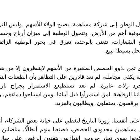
ل الوطن إلى شركة مساهمة، يصبح الولاء للأسهم، وليس للت
قية أهم من الأرض، وتتحول الوطنية إلى ميزان أرباح وخسائ
 الشعارات، نتغنى بالوحدة، نغرق في بحور الوطنية الزائف
حل بسيط: نبيع.
 ثمن .ذوو الحصص الصغيرة من الأسهم لايننظرون إلا من هذا
ة يكفي مجاملة، لم نعد قادرين على التظاهر بأن الطعنات التي 
د زلات عابرة. لم نعد نستطيعع الاستمرار بجراح ناز
نا الرفاهية .لمن استمرأوا قتل أبنائنا، ومن استباحوا دماءهم،
يرقصون، يحتفلون، ويطالبون بالمزيد.
ا على أنفسنا. زورنا التاريخ لنغطي على خيانة بعض الشركاء، أو
 مساهمين محدودي الحصص، فصنعنا منهم أبطالًا، مناضلين، 
ونوا سوى تجار حروب، انتهازيين يتقنون الرقص على حبال