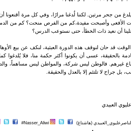
لدغ من جحر مرتين. لكننا لُدغنا مرارًا، وفي كل مرة أقنعونا أ
نت الأفعى وأصبحت مفيدة،كم من الفرص منحت؟ كم من الدما
ينا أن نعيد ذات الخطأ، حتى نستوعب الدرس؟
الوقت قد حان لنوقف هذه الدورة العبثية، لنكف عن بيع الأوها
ادمة بالحقيقة، عسى أن يكونوا أكثر حكمة منا، فلا يُلدغوا كما ل
 باع غيرهم. فالوطن ليس شركة، والمواطن ليس مساهماً، وال
سب، بل جراح لا تلتئم إلا بالعدل والحقيقة.
ليوي العبيدي
ناصرعليوي_العبيدي (هاشتاغ)
Nasser_Aliwi#