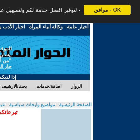
موافق - OK
لتوفير افضل خدمة لكم ولتسهيل عملي
أخبار عامة
-
وكالة أنباء المرأة
-
اخبار الأدب و
الموقع
يسارية
"من أج
حاز ال
إذا لديك
الزوار
اضافة/خدمات
بحث/الارشيف
الصفحة الرئيسية
-
مواضيع وابحاث سياسية
-
عبد
تبرعاتكم