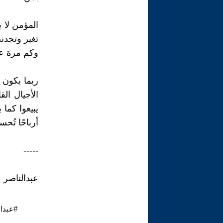
المؤمن لا ي
تغير وتجد
وكم مرة عل
ربما يكون 
الأجيال الق
يبيعوا كما
أرباحًا تُح
-----
عبدالناصر ع
#عبدال