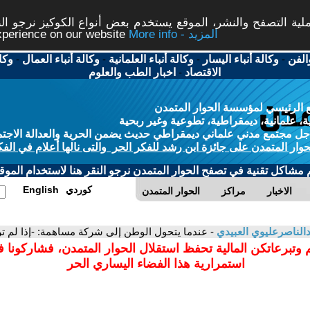
ة التصفح والنشر، الموقع يستخدم بعض أنواع الكوكيز نرجو النق
More info - المزيد
experience on our website
الفن
-
وكالة أنباء اليسار
-
وكالة أنباء العلمانية
-
وكالة أنباء العمال
-
وكا
الاقتصاد
-
اخبار الطب والعلوم
 الرئيسي لمؤسسة الحوار المتمدن
، علمانية، ديمقراطية، تطوعية وغير ربحية
ل مجتمع مدني علماني ديمقراطي حديث يضمن الحرية والعدالة الاجتم
حوار المتمدن على جائزة ابن رشد للفكر الحر والتى نالها أعلام في الفك
م مشاكل تقنية في تصفح الحوار المتمدن نرجو النقر هنا لاستخدام الموقع
كوردي
English
الاخبار
مراكز
الحوار المتمدن
الناصرعليوي العبيدي
- عندما يتحول الوطن إلى شركة مساهمة: -إذا لم ترب
 وتبرعاتكن المالية تحفظ استقلال الحوار المتمدن، فشاركونا 
استمرارية هذا الفضاء اليساري الحر