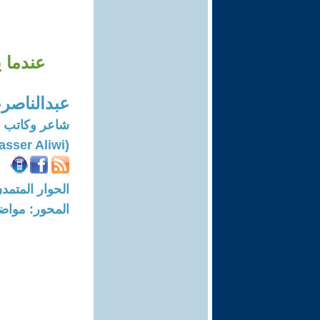
عندما 
عبدالناصرع
شاعر وكاتب ح
(Nasser Aliwi)
الحوار المتمدن-العدد: 8302 - 5
المحور: مواض