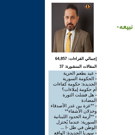
بيعه-
إجمالي القراءات: 64,857
المقالات المنشورة: 37
-
عيد بطعم الحرية
-
الحكومة السورية
الجديدة: حكومة كفاءات
أم حكومة إملاءات؟
-
هل فشلت الثورة
المضادة
-
**غزة بين غدر الأصدقاء
وخذلان الأشقاء**
-
**أزمة الحدود اللبنانية
السورية: عندما يُختزل
الوطن في ظل -ا ...
-
سوريا الجديدة: الواقع