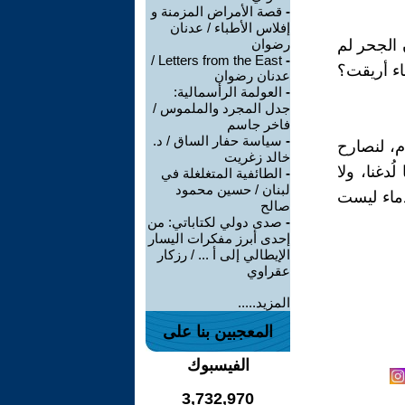
-
قصة الأمراض المزمنة و
إفلاس الأطباء / عدنان
ن الجحر لم
رضوان
Letters from the East /
-
ء أريقت؟
عدنان رضوان
-
العولمة الرأسمالية:
جدل المجرد والملموس /
فاخر جاسم
-
سياسة حفار الساق / د.
م، لنصارح
خالد زغريت
ُدغنا، ولا
-
الطائفية المتغلغلة في
لبنان / حسين محمود
دماء ليست
صالح
-
صدى دولي لكتاباتي: من
إحدى أبرز مفكرات اليسار
الإيطالي إلى أ ... / رزكار
عقراوي
المزيد.....
المعجبين بنا على
الفيسبوك
3,732,970