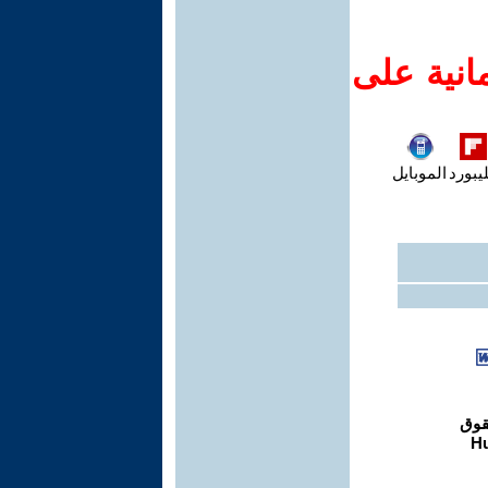
انية على
يبورد
الموبايل