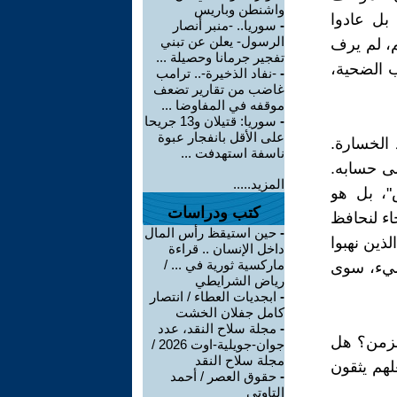
واشنطن وباريس
 بل عادوا
-
سوريا.. -منبر أنصار
الرسول- يعلن عن تبني
هم، لم يرف
تفجير جرمانا وحصيلة ...
ب الضحية،
-
-نفاد الذخيرة-.. ترامب
غاضب من تقارير تضعف
موقفه في المفاوضا ...
-
سوريا: قتيلان و13 جريحا
على الأقل بانفجار عبوة
د الخسارة.
ناسفة استهدفت ...
ى حسابه.
المزيد.....
"، بل هو
كتب ودراسات
اء لنحافظ
-
حين استيقظ رأس المال
ذين نهبوا
داخل الإنسان .. قراءة
ماركسية ثورية في ... /
لشيء، سوى
رياض الشرايطي
-
ابجديات العطاء / انتصار
كامل جفلان الخشت
-
مجلة سلاح النقد، عدد
الزمن؟ هل
جوان-جويلية-اوت 2026 /
مجلة سلاح النقد
لهم يثقون
-
حقوق العصر / أحمد
التاوتي