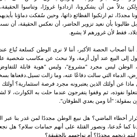
ولكن بدلاً من أن يشكرونا، ازدادوا غرورًا، وتناسوا الحقيقة،
نا مجددًا، ثم ارتكبوا الفظائع ذاتها، وحين سُفكت دماؤنا بأيدي
ل طالبونا بأن نعيد تزوير الحاضر، أن نعكس الحقيقة، أن نس
اد، فقط لأن غرورهم لا يشبع.
د أننا أصحاب الحصة الأكبر، أننا لا نرى الوطن كسلعة تُباع عن
ول إلى البيع عند أول أزمة، ولا نبحث عن مكاسب شخصية عل
نا، الوطن ليس مجرد "مشروع"، وليس "هوية قابلة للتفاوض
أرض، الدماء التي سالت دفاعًا عنه، وما زالت تسيل.دفعناها بسخ
ماذا عن أولئك الذين يعتبرونه مجرد فرصة استثمارية؟ أولئك ال
تغلوا نفوذه، ثم وقفوا يتفرجون عندما حلت به الكوارث، لا 
ن بمقولة: "أنا ومن بعدي الطوفان".
رار أخطاء الماضي؟ هل نبيع الوطن مجددًا لمن غدر بنا عبر 
نا كما خُدعنا، ونصور القتلة على أنهم حمامات سلام؟ هل نجع
ليتم ذبحهم مجددًا؟ أم نواجههم بالحقيقة؟