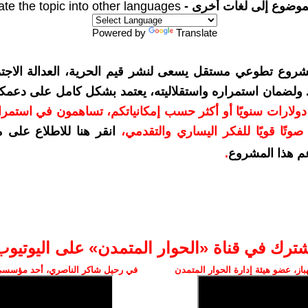
موضوع إلى لغات أخرى -
ate the topic into other languages
Powered by
Translate
شروع تطوعي مستقل يسعى لنشر قيم الحرية، العدالة الاجتم
. ولضمان استمراره واستقلاليته، يعتمد بشكل كامل على دعمك
دعمكم بمبلغ 10 دولارات سنويًا أو أكثر حسب إمكانياتكم، تساهمون في استم
وتًا قويًا للفكر اليساري والتقدمي
،
انقر هنا للاطلاع على 
م هذا المشروع
.
شترك في قناة «الحوار المتمدن» على اليوتيوب
ز، عضو هيئة إدارة الحوار المتمدن
في رحيل شاكر الناصري، أحد مؤسسي 