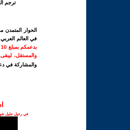
ترجم ال
الحوار المتمدن م
في العالم العربي
ب
والمستقل، ليبقى ص
والمشاركة في دع
ا‫
في رحيل جليل شهبا