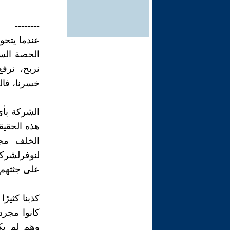
--------
عندما يتحو
الحصة السو
نربح، نرفع
خسرنا، فال
الشركة بأي
هذه الحقيق
الخلف مجر
لنوفرلشركائ
على جثثهم 
كذبنا كثيرً
كانوا مجرد
وهم لم يك