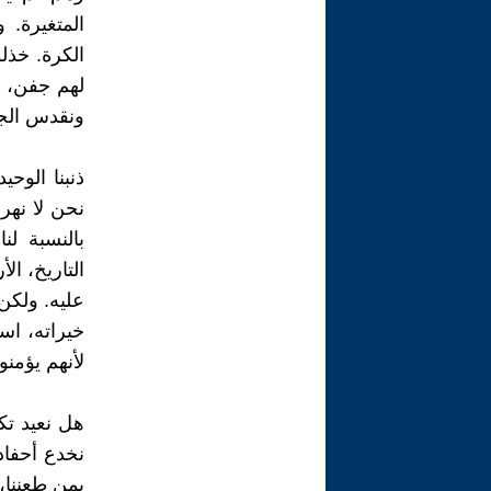
المتغيرة. 
الكرة. خذلو
لهم جفن، ب
ونقدس الجل
ذنبنا الوحي
نحن لا نهر
بالنسبة ل
التاريخ، ال
عليه. ولكن 
خيراته، اس
لأنهم يؤمنو
هل نعيد تك
نخدع أحفاد
بمن طعننا، 