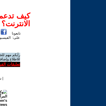
كيف تدعم-
الانترنت؟
تابعونا
على:
الفيسب
رأيكم مهم للج
للاطلاع وإضافة
تعليقات الف
|
ن