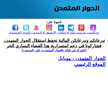
تابعونا على:
بودكاست
بنترست
تيلكرام
لينكدإن
الانستغرام
اليوتيوب
التويتر
الفيسبوك
تبرعاتكم وتبرعاتكن المالية تحفظ استقلال الحوار المتمدن،
فشاركونا في دعم استمرارية هذا الفضاء اليساري الحر
[اشترك في قناة ‫«الحوار المتمدن» على اليوتيوب]
الحوار المتمدن - موبايل
الموقع الرئيسي