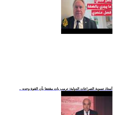
.. أستاذ تسوية الصراعات الدولية: ترمب بات مقتنعا بأن القوة وحده