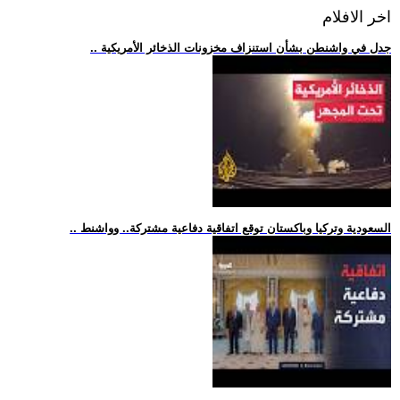
اخر الافلام
.. جدل في واشنطن بشأن استنزاف مخزونات الذخائر الأمريكية
.. السعودية وتركيا وباكستان توقع اتفاقية دفاعية مشتركة.. وواشنط