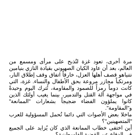
مرة أخرى، تعود غزة لتُذبح على مرأى ومسمع من
العالم، بعد أن عاود الكيان الصهيوني بقيادة النازي بنيامين
نتنياهو قصف أهلها العزل، خارقاً اتفاق وقف إطلاق النار،
ومرتكباً مجازر مروعة بحق الأطفال والنساء. غزة، التي
كانت دوماً رمزاً للصمود والمقاومة، تُترك اليوم وحيدةً
في مواجهة آلة القتل والتدمير، بينما يغيب أولئك الذين
كانوا يملؤون الفضاء ضجيجاً بشعارات "الممانعة"
و"المقاومة".
ماخلا بعض الأصوات التي دائما تُحمل المسؤولية للعرب
"المتصهينين"؟
أين اختفى خطاب الممانعة الذي كان يُزايد على الجميع
في الدفاع عن القضية الفلسطينية؟