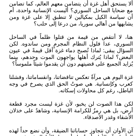
ألا يستحق أهل غزة أن يتضامن معهم العالم، كما تضامن
مع ضحايا الساحل السوري؟ أليست الإنسانية واحدة، أم
أن سياسة الكيل بمكيالين لا تنطبق إلا على غزة ومن
يشابهها من أهالي سوريا، من درعا إلى حلب؟
هنا، لا أنتقص من قيمة من قتلوا ظلماً في الساحل
السوري، عدا فلول النظام المجرمٍ ومن ساندوه. لكن
السؤال يبقى: لماذا تُصبح دماء غزة أقل قيمةً في عيون
البعض؟ لماذا يُترك أهلها يواجهون الموت وحدهم، بينما
يُزايد الجميع على قضيتهم دون أن يقدموا شيئاً ملموساً؟
غزة اليوم هي مرآةٌ تعكس تناقضاتنا، وانقساماتنا، وفشلنا
كعرب وكإنسانية. هي صوتُ الحق الذي يصرخ في وجه
الباطل، رغم كل محاولات إسكاته.
لكن هذا الصوت لن يخبو، لأن غزة ليست مجرد قطعة
أرض، بل هي رمزٌ للكرامة الإنسانية، وشاهدٌ على خذلان
الأشقاء وغدر الأصدقاء.
آن الأوان أن نتجاوز حساباتنا الضيقة، وأن نضع حداً لهذه