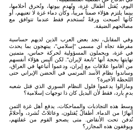
اليوم، يُقتل أطفال غزة، وتُهدم بيوتها، وتُحرق أحلامها،
بينما يلتزم هؤلاء صمتاً مريباً، وكأن دماء غزة لا تعنيهم، أو
كأنها أصبحت ورقةً تُستخدم فقط عندما تتوافق مع
مصالحهم الضيقة.
وفي المقابل، نجد بعض العرب الذين لديهم حساسية
مفرطة تجاه أي مسمى "إسلامي"، يبتهجون بما يحدث
في غزة، ويحملون المسؤولية لحركة حماس، متمنين
نهايتها بحجة أنها "تابعة لإيران". لكن أليس هؤلاء أنفسهم
من أقاموا علاقات مع إيران، ودعموا أتباعها في العراق،
وساندوا نظام الأسد المرتمي في الحضن الإيراني حتى
اللحظة الأخيرة؟
ومازالوا يدعموا فلول النظام السوري الذي قتل شعبه
بدمٍ بارد، فقط لأن البديل كان ذا توجهات إسلامية؟
وسط هذه التجاذبات والمماحكات، يدفع أهل غزة الثمن
أنهارًا من الدماء. أطفالٌ يُقتلون، وعائلاتٌ تُشرد، وأحلامٌ
تُدفن تحت الأنقاض. متى يصحو القوم من غفلتهم،
ويوقفون هذه المجازر؟