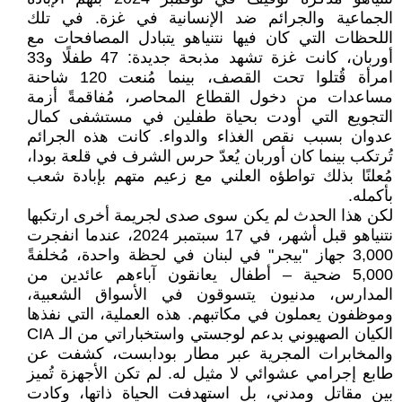
الجماعية والجرائم ضد الإنسانية في غزة. في تلك
اللحظات التي كان فيها نتنياهو يتبادل المصافحات مع
أوربان، كانت غزة تشهد مذبحة جديدة: 47 طفلًا و33
امرأة قُتلوا تحت القصف، بينما مُنعت 120 شاحنة
مساعدات من دخول القطاع المحاصر، مُفاقمةً أزمة
التجويع التي أودت بحياة طفلين في مستشفى كمال
عدوان بسبب نقص الغذاء والدواء. كانت هذه الجرائم
تُرتكب بينما كان أوربان يُعدّ حرس الشرف في قلعة بودا،
مُعلنًا بذلك تواطؤه العلني مع زعيم متهم بإبادة شعب
بأكمله.
لكن هذا الحدث لم يكن سوى صدى لجريمة أخرى ارتكبها
نتنياهو قبل أشهر، في 17 سبتمبر 2024، عندما انفجرت
3,000 جهاز "بيجر" في لبنان في لحظة واحدة، مُخلفةً
5,000 ضحية – أطفال يعانقون آباءهم عائدين من
المدارس، مدنيون يتسوقون في الأسواق الشعبية،
وموظفون يعملون في مكاتبهم. هذه العملية، التي نفذها
الكيان الصهيوني بدعم لوجستي واستخباراتي من الـ CIA
والمخابرات المجرية عبر مطار بودابست، كشفت عن
طابع إجرامي عشوائي لا مثيل له. لم تكن الأجهزة تُميز
بين مقاتل ومدني، بل استهدفت الحياة ذاتها، وكادت