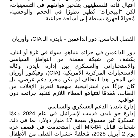
اغتيال قادة فلسطينيين بتفجير هواتفهم في التسعينيات،
لكن "البيجرات" تُظهر تطورًا في الحجم والوحشية،
مُحولةً أجهزة بسيطة إلى أسلحة جماعية.
الفصل الخامس: دور الداعمين - بايدن، الـ CIA، وأوربان
دور الداعمين في جرائم نتنياهو، سواء في غزة أو لبنان،
يكشف عن شبكة معقدة من التواطؤ السياسي
والاستخباراتي والعسكري بين إدارة بايدن، وكالة
الاستخبارات المركزية الأمريكية (CIA)، وفيكتور أوربان
في المجر. هذا التحالف لم يكن مجرد دعم عرضي، بل
كان جزءًا من استراتيجية منهجية لتعزيز الإفلات من
العقاب، مُقدمًا لنتنياهو الغطاء اللازم لتنفيذ جرائمه دون
عواقب.
إدارة بايدن: الدعم العسكري والسياسي
إدارة جو بايدن قدمت لإسرائيل في عام 2024 دعمًا
عسكريًا غير مسبوق بقيمة 17 مليار دولار، بما في ذلك
شحنات قنابل MK-84 التي استخدمت في قصف غزة
يوم 2 أبريل 2025، مُخلفةً عشرات القتلى من الأطفال