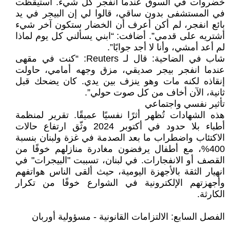
خضروات في السوق عندما انفجر كل شيء. استيقظت
في المستشفى بدون ساقي، قالوا لي إن البيجر في يد
بائع انفجر، لم أكن أعرف أن الخضار ستكون آخر شيء
أشتريه على قدمي”. أضافت: “ابني يسألني كل يوم لماذا
لم أعد أمشي، وأنا لا أجد جوابًا”.
شاب في الضاحية: قال لـ Reuters: “كنت في مقهى
عندما انفجر بيجر صديقي، مزق وجهه أمامي، حاولت
إنقاذه لكنه مات وهو ينزف بين يدي. كان يضحك قبل
ثانية، الآن أخاف من كل صوت حولي”.
تأثير نفسي واجتماعي
هذه الشهادات تُظهر أثرًا نفسيًا عميقًا. تقرير لمنظمة
أطباء بلا حدود في أكتوبر 2024 وثّق ارتفاع حالات
الاكتئاب واضطراب ما بعد الصدمة في غزة ولبنان بنسبة
400%، مع أطفال يرفضون مغادرة منازلهم خوفًا من
القصف أو الانفجارات. في لبنان، تسببت "البيجرات" في
انهيار الثقة بالأجهزة اليومية، حيث ألقى الناس هواتفهم
وأجهزتهم الإلكترونية في الشوارع خوفًا من تكرار
الكارثة.
الفصل السابع: الالتزامات القانونية - مسؤولية أوربان