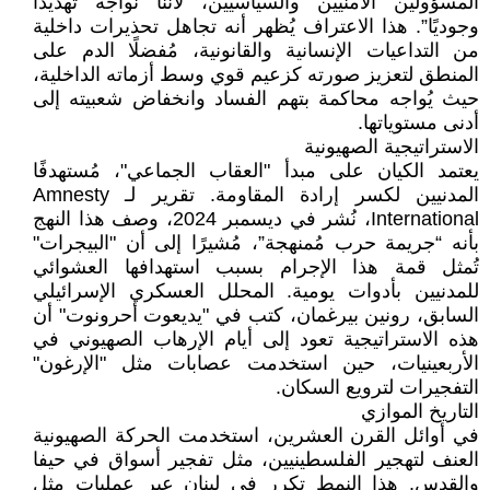
المسؤولين الأمنيين والسياسيين، لأننا نواجه تهديدًا
وجوديًا”. هذا الاعتراف يُظهر أنه تجاهل تحذيرات داخلية
من التداعيات الإنسانية والقانونية، مُفضلًا الدم على
المنطق لتعزيز صورته كزعيم قوي وسط أزماته الداخلية،
حيث يُواجه محاكمة بتهم الفساد وانخفاض شعبيته إلى
أدنى مستوياتها.
الاستراتيجية الصهيونية
يعتمد الكيان على مبدأ "العقاب الجماعي"، مُستهدفًا
المدنيين لكسر إرادة المقاومة. تقرير لـ Amnesty
International، نُشر في ديسمبر 2024، وصف هذا النهج
بأنه “جريمة حرب مُمنهجة”، مُشيرًا إلى أن "البيجرات"
تُمثل قمة هذا الإجرام بسبب استهدافها العشوائي
للمدنيين بأدوات يومية. المحلل العسكري الإسرائيلي
السابق، رونين بيرغمان، كتب في "يديعوت أحرونوت" أن
هذه الاستراتيجية تعود إلى أيام الإرهاب الصهيوني في
الأربعينيات، حين استخدمت عصابات مثل "الإرغون"
التفجيرات لترويع السكان.
التاريخ الموازي
في أوائل القرن العشرين، استخدمت الحركة الصهيونية
العنف لتهجير الفلسطينيين، مثل تفجير أسواق في حيفا
والقدس. هذا النمط تكرر في لبنان عبر عمليات مثل