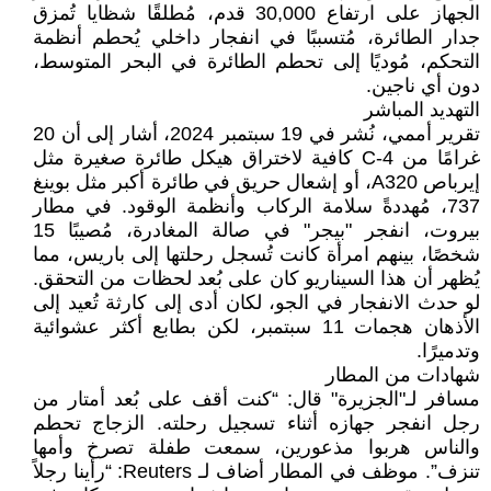
الجهاز على ارتفاع 30,000 قدم، مُطلقًا شظايا تُمزق
جدار الطائرة، مُتسببًا في انفجار داخلي يُحطم أنظمة
التحكم، مُوديًا إلى تحطم الطائرة في البحر المتوسط،
دون أي ناجين.
التهديد المباشر
تقرير أممي، نُشر في 19 سبتمبر 2024، أشار إلى أن 20
غرامًا من C-4 كافية لاختراق هيكل طائرة صغيرة مثل
إيرباص A320، أو إشعال حريق في طائرة أكبر مثل بوينغ
737، مُهددةً سلامة الركاب وأنظمة الوقود. في مطار
بيروت، انفجر "بيجر" في صالة المغادرة، مُصيبًا 15
شخصًا، بينهم امرأة كانت تُسجل رحلتها إلى باريس، مما
يُظهر أن هذا السيناريو كان على بُعد لحظات من التحقق.
لو حدث الانفجار في الجو، لكان أدى إلى كارثة تُعيد إلى
الأذهان هجمات 11 سبتمبر، لكن بطابع أكثر عشوائية
وتدميرًا.
شهادات من المطار
مسافر لـ"الجزيرة" قال: “كنت أقف على بُعد أمتار من
رجل انفجر جهازه أثناء تسجيل رحلته. الزجاج تحطم
والناس هربوا مذعورين، سمعت طفلة تصرخ وأمها
تنزف”. موظف في المطار أضاف لـ Reuters: “رأينا رجلاً