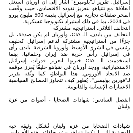
إسرائيل. تقرير لـ"بلومبرغ" أشار إلى أن أوربان استغل
العلاقة مع نتنياهو لتعزيز نفوذه الاقتصادي، حيث وقّعت
المجر صفقات تجارية مع إسرائيل بقيمة 500 مليون يورو
في 2024، بما في ذلك استيراد تكنولوجيا عسكرية.
التحالف الثلاثي: استراتيجية مشتركة
التحالف بين بايدن، الـ CIA، وأوربان لم يكن صدفة، بل
جزءًا من استراتيجية مشتركة لدعم إسرائيل كحليف
رئيسي في الشرق الأوسط وأوروبا الشرقية. بايدن رأى
في إسرائيل رأس حربة ضد إيران وحلفائها، بينما
استخدمت الـ CIA خبرتها لتعزيز قدرات إسرائيل
الاستخباراتية، ووجد أوربان في نتنياهو حليفًا يُعزز موقفه
ضد الاتحاد الأوروبي. هذا التواطؤ، كما وثّقه تقرير
لـ"فورين بوليسي"، يُظهر كيف تتجاوز المصالح السياسية
الاعتبارات الإنسانية والقانونية.
الفصل السادس: شهادات الضحايا - أصوات من غزة
ولبنان
شهادات الضحايا من غزة ولبنان تُشكل وثيقة حية
للوحشية التي ارتكبها نتنياهو بدعم حلفائه. هذه الأصوات،