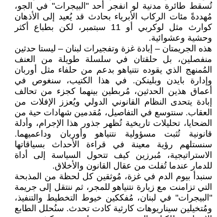
تُسقط طائرة مدنية لو انفجر أحد "البيجرات" في الجو،
مُهددةً مئات الركاب الأبرياء بحادث قد يُعيد إلى الأذهان
كوارث مثل لوكربي أو 11 سبتمبر، لكن بطباع أكثر
وحشية وعشوائية.
هذه الجريمتان – إبادة غزة وتفجيرات لبنان – ليستا حدثين
منفصلين، بل حلقتان في سلسلة طويلة من العنف
المُمنهج الذي يقوده نتنياهو بدعم من حلفاء مثل أوربان
وإدارة بايدن وبلينكن. في هذا الكتيب، سنغوص في
أعماق هذين الحدثين، مُربطين بينهما كجزء من تحالف
إبادة يتحدى النظام القانوني الدولي ويُعزز الإفلات من
العقاب. سنتوسع في التفاصيل، مُقدمين شهادات حية من
الضحايا، تحليلات تاريخية تُظهر جذور هذا الإجرام، وأدلة
قانونية تُثبت مسؤولية نتنياهو وأوربان وداعميهما.
سنستلهم رؤية معينة في قراءة الأحداث بسياقاتها
الاستراتيجية، مُبرزين كيف تتحول السياسة إلى أداة
للدمار عندما تُفلت من عقال القانون والأخلاق.
سنبدأ بيوم الدم في غزة، مُوثقين كل لحظة من المذبحة
التي تزامنت مع زيارة نتنياهو للمجر، ثم ننتقل إلى جريمة
"البيجرات" في لبنان، مُفككين خيوط التخطيط والتنفيذ،
ومُتخيلين سيناريوهات كارثية كادت تحدث. سنُحلل الطابع