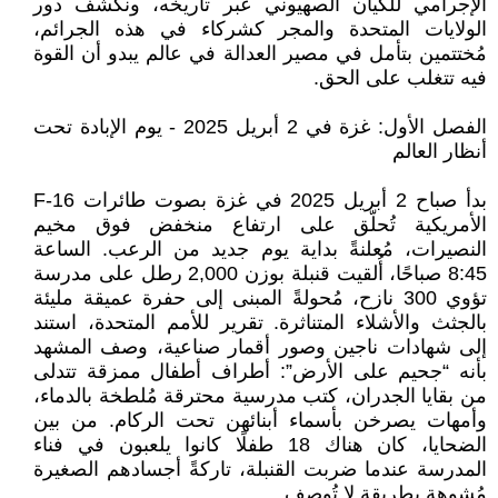
الإجرامي للكيان الصهيوني عبر تاريخه، ونكشف دور
الولايات المتحدة والمجر كشركاء في هذه الجرائم،
مُختتمين بتأمل في مصير العدالة في عالم يبدو أن القوة
فيه تتغلب على الحق.
الفصل الأول: غزة في 2 أبريل 2025 - يوم الإبادة تحت
أنظار العالم
بدأ صباح 2 أبريل 2025 في غزة بصوت طائرات F-16
الأمريكية تُحلّق على ارتفاع منخفض فوق مخيم
النصيرات، مُعلنةً بداية يوم جديد من الرعب. الساعة
8:45 صباحًا، أُلقيت قنبلة بوزن 2,000 رطل على مدرسة
تؤوي 300 نازح، مُحولةً المبنى إلى حفرة عميقة مليئة
بالجثث والأشلاء المتناثرة. تقرير للأمم المتحدة، استند
إلى شهادات ناجين وصور أقمار صناعية، وصف المشهد
بأنه “جحيم على الأرض”: أطراف أطفال ممزقة تتدلى
من بقايا الجدران، كتب مدرسية محترقة مُلطخة بالدماء،
وأمهات يصرخن بأسماء أبنائهن تحت الركام. من بين
الضحايا، كان هناك 18 طفلًا كانوا يلعبون في فناء
المدرسة عندما ضربت القنبلة، تاركةً أجسادهم الصغيرة
مُشوهة بطريقة لا تُوصف.