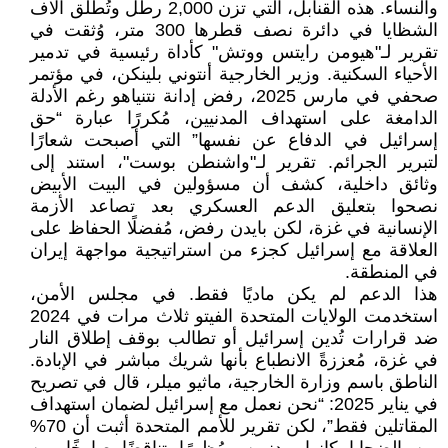
والنساء. هذه القنابل، التي تزن 2,000 رطل وتُطلق آلاف
الشظايا في دائرة نصف قطرها 300 متر، وُثقت في
تقرير لـ"هيومن رايتس ووتش" كأداة رئيسية في تدمير
الأحياء السكنية. وزير الخارجية أنتوني بلينكن، في مؤتمر
صحفي في مارس 2025، رفض إدانة نتنياهو رغم الأدلة
الدامغة على استهداف المدنيين، مُكررًا عبارة “حق
إسرائيل في الدفاع عن نفسها” التي أصبحت شعارًا
لتبرير الجرائم. تقرير لـ"واشنطن بوست"، استند إلى
وثائق داخلية، كشف أن مسؤولين في البيت الأبيض
نصحوا بتعليق الدعم العسكري بعد تصاعد الأزمة
الإنسانية في غزة، لكن بايدن رفض، مُفضلًا الحفاظ على
العلاقة مع إسرائيل كجزء من استراتيجية مواجهة إيران
في المنطقة.
هذا الدعم لم يكن ماديًا فقط. في مجلس الأمن،
استخدمت الولايات المتحدة الفيتو ثلاث مرات في 2024
ضد قرارات تُدين إسرائيل أو تطالب بوقف إطلاق النار
في غزة، مُعززةً الانطباع بأنها شريك مباشر في الإبادة.
الناطق باسم وزارة الخارجية، ماثيو ميلر، قال في تصريح
في يناير 2025: “نحن نعمل مع إسرائيل لضمان استهداف
المقاتلين فقط”، لكن تقرير للأمم المتحدة أثبت أن 70%