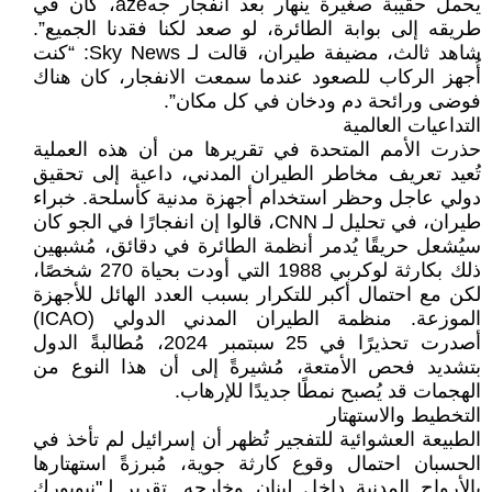
يحمل حقيبة صغيرة ينهار بعد انفجار جهaze، كان في
طريقه إلى بوابة الطائرة، لو صعد لكنا فقدنا الجميع”.
شاهد ثالث، مضيفة طيران، قالت لـ Sky News: “كنت
أُجهز الركاب للصعود عندما سمعت الانفجار، كان هناك
فوضى ورائحة دم ودخان في كل مكان”.
التداعيات العالمية
حذرت الأمم المتحدة في تقريرها من أن هذه العملية
تُعيد تعريف مخاطر الطيران المدني، داعية إلى تحقيق
دولي عاجل وحظر استخدام أجهزة مدنية كأسلحة. خبراء
طيران، في تحليل لـ CNN، قالوا إن انفجارًا في الجو كان
سيُشعل حريقًا يُدمر أنظمة الطائرة في دقائق، مُشبهين
ذلك بكارثة لوكربي 1988 التي أودت بحياة 270 شخصًا،
لكن مع احتمال أكبر للتكرار بسبب العدد الهائل للأجهزة
الموزعة. منظمة الطيران المدني الدولي (ICAO)
أصدرت تحذيرًا في 25 سبتمبر 2024، مُطالبةً الدول
بتشديد فحص الأمتعة، مُشيرةً إلى أن هذا النوع من
الهجمات قد يُصبح نمطًا جديدًا للإرهاب.
التخطيط والاستهتار
الطبيعة العشوائية للتفجير تُظهر أن إسرائيل لم تأخذ في
الحسبان احتمال وقوع كارثة جوية، مُبرزةً استهتارها
بالأرواح المدنية داخل لبنان وخارجه. تقرير لـ"نيويورك