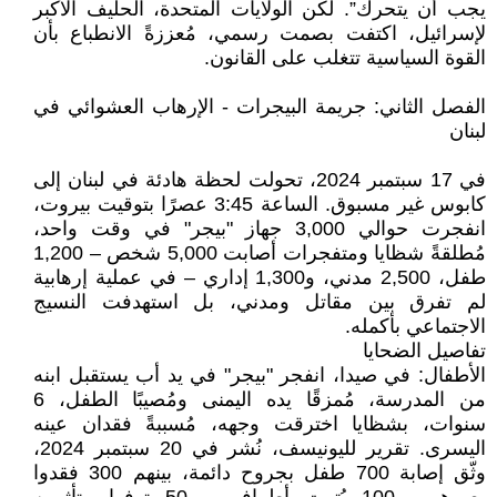
يجب أن يتحرك”. لكن الولايات المتحدة، الحليف الأكبر
لإسرائيل، اكتفت بصمت رسمي، مُعززةً الانطباع بأن
القوة السياسية تتغلب على القانون.
الفصل الثاني: جريمة البيجرات - الإرهاب العشوائي في
لبنان
في 17 سبتمبر 2024، تحولت لحظة هادئة في لبنان إلى
كابوس غير مسبوق. الساعة 3:45 عصرًا بتوقيت بيروت،
انفجرت حوالي 3,000 جهاز "بيجر" في وقت واحد،
مُطلقةً شظايا ومتفجرات أصابت 5,000 شخص – 1,200
طفل، 2,500 مدني، و1,300 إداري – في عملية إرهابية
لم تفرق بين مقاتل ومدني، بل استهدفت النسيج
الاجتماعي بأكمله.
تفاصيل الضحايا
الأطفال: في صيدا، انفجر "بيجر" في يد أب يستقبل ابنه
من المدرسة، مُمزقًا يده اليمنى ومُصيبًا الطفل، 6
سنوات، بشظايا اخترقت وجهه، مُسببةً فقدان عينه
اليسرى. تقرير لليونيسف، نُشر في 20 سبتمبر 2024،
وثّق إصابة 700 طفل بجروح دائمة، بينهم 300 فقدوا