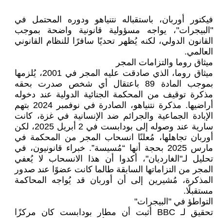
فيكتور أوربان، باستقباله نتنياهو ودوره المحتمل في
"البيجرات"، يواجه مسؤولية قانونية واضحة بموجب
القانون الدولي، لكنه يُظهر تحديًا سافرًا للنظام القانوني
العالمي.
ميثاق روما والتزامات المجر
ميثاق روما، الذي صادقت عليه المجر في 2001، يُلزمها
بموجب المادة 89 باعتقال أي شخص صدرت بحقه
مذكرة توقيف من المحكمة الجنائية الدولية عند دخوله
أراضيها. مذكرة نتنياهو، الصادرة في نوفمبر 2024 بتهم
الإبادة الجماعية والجرائم ضد الإنسانية في غزة، كانت
سارية عند وصوله إلى بودابست في 2 أبريل 2025، لكن
أوربان تجاهلها، مُعلنًا انسحاب المجر من المحكمة في
مارس 2025 بحجة أنها “مُسيسة”. خبراء قانونيون، في
تحليل لـ"الغارديان"، أكدوا أن هذا الانسحاب لا يُعفي
المجر من التزاماتها السابقة طالما كانت عضوًا عند صدور
المذكرة، مُشيرين إلى أن أوربان قد يُواجه المحاكمة
مستقبلًا.
التواطؤ في "البيجرات"
تحقيق لـ BBC أثبت أن مطار بودابست كان مركزًا