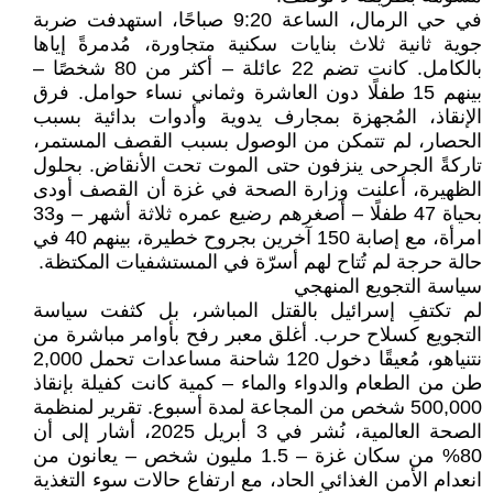
في حي الرمال، الساعة 9:20 صباحًا، استهدفت ضربة
جوية ثانية ثلاث بنايات سكنية متجاورة، مُدمرةً إياها
بالكامل. كانت تضم 22 عائلة – أكثر من 80 شخصًا –
بينهم 15 طفلًا دون العاشرة وثماني نساء حوامل. فرق
الإنقاذ، المُجهزة بمجارف يدوية وأدوات بدائية بسبب
الحصار، لم تتمكن من الوصول بسبب القصف المستمر،
تاركةً الجرحى ينزفون حتى الموت تحت الأنقاض. بحلول
الظهيرة، أعلنت وزارة الصحة في غزة أن القصف أودى
بحياة 47 طفلًا – أصغرهم رضيع عمره ثلاثة أشهر – و33
امرأة، مع إصابة 150 آخرين بجروح خطيرة، بينهم 40 في
حالة حرجة لم تُتاح لهم أسرّة في المستشفيات المكتظة.
سياسة التجويع المنهجي
لم تكتفِ إسرائيل بالقتل المباشر، بل كثفت سياسة
التجويع كسلاح حرب. أغلق معبر رفح بأوامر مباشرة من
نتنياهو، مُعيقًا دخول 120 شاحنة مساعدات تحمل 2,000
طن من الطعام والدواء والماء – كمية كانت كفيلة بإنقاذ
500,000 شخص من المجاعة لمدة أسبوع. تقرير لمنظمة
الصحة العالمية، نُشر في 3 أبريل 2025، أشار إلى أن
80% من سكان غزة – 1.5 مليون شخص – يعانون من
انعدام الأمن الغذائي الحاد، مع ارتفاع حالات سوء التغذية