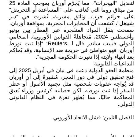
لتعديل "البيجرات"، مما يُجرّم أوربان بموجب المادة 25
من ميثاق روما التي تُعاقب على “المساعدة أو التحريض”
على جرائم حرب. وثائق مسربة، نُشرت في "دير
شبيغل"، كشفت أن المخابرات المجرية، بموافقة أوربان،
سمحت بنقل المواد المتفجرة عبر المطار بين يونيو
وأغسطس 2024، مُتجاهلةً القوانين الأوروبية. المحامي
الدولي فيليب ساندز قال لـ Reuters: “إذا ثبت تورط
أوربان، فهو متواطئ في جريمة ضد الإنسانية، وقد يُحاكم
بعد انتهاء ولايته إذا تغيرت الحكومة المجرية”.
التداعيات القانونية
منظمة العفو الدولية دعت في بيان في أبريل 2025 إلى
فتح تحقيق دولي في دور المجر، مُشيرةً إلى أن أوربان
قد يُواجه عقوبات شخصية مثل تجميد الأصول أو حظر
السفر إذا ثبت تورطه. لكن حصانته كرئيس وزراء تُعيق
المحاكمة حاليًا، مما يُظهر ثغرة في النظام القانوني
الدولي.
الفصل الثامن: فشل الاتحاد الأوروبي