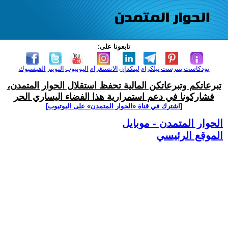
تابعونا على:
بودكاست
بنترست
تيلكرام
لينكدإن
الانستغرام
اليوتيوب
التويتر
الفيسبوك
تبرعاتكم وتبرعاتكن المالية تحفظ استقلال الحوار المتمدن،
فشاركونا في دعم استمرارية هذا الفضاء اليساري الحر
[اشترك في قناة ‫«الحوار المتمدن» على اليوتيوب]
الحوار المتمدن - موبايل
الموقع الرئيسي