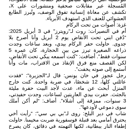
المُسجلة عبر مقابلات صحفية ومنشورات على X،
تكشف عن معاناة إنسانية تفوق الوصف، وتُبرز الطابع
العشوائي للعنف الذي استهدف الأبرياء.
غزة: أصوات من تحت الركام
أم في النصيرات: روت لـ"رويترز" في 3 أبريل 2025:
“دُفن ابني تحت الأنقاض يوم 2 أبريل وأنا أصرخ بلا
جدوى. حاولت حفر الركام بيدي، وبعد ساعات وجدت
ذراعه الصغيرة تبرز من بين الحجارة، كان عمره 5
سنوات فقط”. أضافت: “كنت أسمعه يبكي تحت الأنقاض،
لكن القصف منع فرق الإنقاذ من الاقتراب، مات وأنا
أستمع إلى صوته يخفت”.
رجل عجوز في خان يونس: قال لـ"الجزيرة": “فقدت
عائلتي كلها، 12 شخصًا، في ضربة واحدة. كنت خارج
المنزل أبحث عن ماء، عدت لأجد البيت حفرة مليئة
بالجثث. حفرت بيدي العاريتين لساعات، وجدت حفيدتي،
3 سنوات، ممزقة إلى أشلاء”. أضاف: “لم أكن أملك
سوى دموعي لأودعها”.
شاب في دير البلح: روى لـ"بي بي سي": “رأيت أخي
يحترق أمامي بعد قنبلة فوسفورية ضربت مخيمنا. حاولت
إطفاء النار ببطانية، لكنها التهمته في دقائق، كان يصرخ