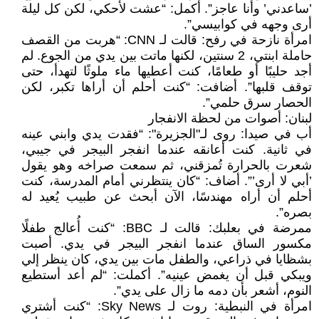
’ساعدني’ وأنا عاجز”. أكمل: “عشت لأحكي، لكن كل ليلة
أرى وجهه في كوابيسي”.
امرأة نازحة في رفح: قالت لـ CNN: “هربت من القصف
حاملة ابنتي، 2 سنتين، لكنها ماتت بين يدي من الجوع. لم
أجد حليبًا أو طعامًا، كنت أعطيها ماء ملوثًا لتهدأ، حتى
توقف قلبها”. أضافت: “كنت أحلم أن أراها تكبر، لكن
الحصار سرق حلمي”.
لبنان: أصوات من لحظة الانفجار
أب في صيدا: روى لـ"الجزيرة": “فقدت يدي وابني عينه
في ثانية. كنت أعانقه عندما انفجر البيجر في جيبي،
شعرت بالحرارة تُمزقني، ثم سمعت صراخه وهو يقول
’أبي لا أرى’”. أضاف: “كان ينتظرني أمام المدرسة، كنت
أحلم أن أراه مهندسًا، الآن أبحث عن طبيب يُعيد له
بصره”.
ممرضة في بعلبك: قالت لـ BBC: “كنت أُعالج طفلًا
مكسور الساق عندما انفجر البيجر في يدي. أصبت
بشظايا في ذراعي، والطفل مات بين يدي، كان ينظر إلي
ويبكي قبل أن يغمض عينيه”. أكملت: “لم أعد أستطيع
النوم، أشعر بأن دمه ما زال على يدي”.
امرأة في النبطية: روت لـ Sky News: “كنت أشتري