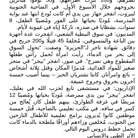
بصرهم، و100 بُترت أطرافهم، و50 توفوا متأثرين
بجروحهم خلال الأسبوع الأول. في الضاحية الجنوبية
لبيروت، انفجر جهاز بين يدي أم كانت تُودع ابنها عند بوابة
المدرسة، مُوديًا بحياتها على الفور ومُصيبًا الطفل، 8
سنوات، بشظايا في صدره، تاركةً إياه في غيبوبة لأيام.
المدنيون: في سوق النبطية الشعبي، انفجرت عدة أجهزة
بين الباعة والمتسوقين، مُخلفةً 45 قتيلًا و200 جريح في
دقائق. شهادة تاجر لـ"الجزيرة" وصفت: “تحول السوق
إلى بحر من الدماء، رأيت امرأة تُحمل رأس طفلها
المقطوع وهي تصرخ”. في صور، انفجر "بيجر" في متجر
صغير للمواد الغذائية، مُدمرًا المكان وقتل ثلاثة أشخاص
– بائع وامرأتان كانتا تشتريان الخبز – بينما أُصيب خمسة
آخرون بحروق وجروح عميقة.
الإداريون: في مستشفى تابع لحزب الله في بعلبك،
انفجر "بيجر" بين يدي ممرضة، مُوديًا بحياتها ومُصيبًا 12
مريضًا في غرفة الطوارئ، بينهم طفل كان يُعالج من
كسر في ساقه. في مكتب تعليمي بالضاحية، قُتل خمسة
موظفين كانوا يُديرون برامج تعليمية للأطفال النازحين
من الجنوب، مُخلفين وراءهم أوراقًا ملطخة بالدماء كانت
تحمل خطط دروس اليوم التالي.
الأثر الطبي والإنساني