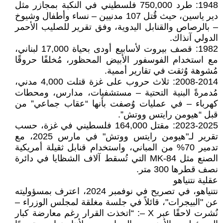
1948: طرد 750,000 فلسطيني في النكبة بمجازر مثل
دير ياسين، حيث قُتل 107 مدنيين – نساء وأطفال وشيوخ
– بالرصاص والقنابل اليدوية، وفق تقرير للصليب الأحمر
الدولي آنذاك.
1982: قصف بيروت لأسابيع أودى بحياة 17,000 لبناني،
مع استخدام الفوسفور الأبيض المحظور، مُخلفًا حروقًا
مُشوهة وُثقت في تقارير أممية.
2008-2014: ثلاث حروب على غزة قتلت 4,000 مدني،
مُدمرةً البنية التحتية – مستشفيات، مدارس، ومحطات
كهرباء – في عمليات وُصفت بأنها “عقاب جماعي” من
قبل “هيومن رايتس ووتش”.
2023-2025: مقتل 164,000 فلسطيني في غزة، حسب
تقرير لـ"هيومن رايتس ووتش" في مارس 2025، مع
تدمير 70% من المباني، واستخدام قنابل ثقيلة أمريكية
الصنع مثل MK-84 التي تُسقط آلاف الشظايا في دائرة
نصف قطرها 300 متر.
عقلية نتنياهو
نتنياهو، في تصريح في نوفمبر 2024، اعترف بمسؤوليته
عن "البيجرات"، قائلاً في جلسة مغلقة لمجلس الوزراء –
نُشرت لاحقًا عبر X –: “اتخذت القرار رغم معارضة كبار