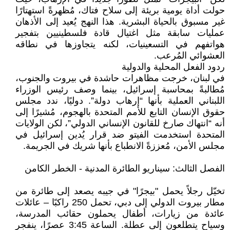
حولت أداة يومية بريئة إلى سلاح فتاك، مُظهرةً استهتارًا
غير مسبوق بالحياة البشرية. هذا النهج يُعيد إلى الأذهان
عمليات سابقة مثل اغتيال قادة فلسطينيين بتفجير
هواتفهم في التسعينيات، لكنه يتجاوزها في نطاقه
العشوائي المُرعب.
ردود الفعل المحلية والدولية
في لبنان، خرجت مظاهرات حاشدة في بيروت والجنوب،
مُطالبةً بمحاسبة إسرائيل، بينما وصف رئيس الوزراء
اللبناني العملية بأنها “إرهاب دولة”. دوليًا، ندد مجلس
حقوق الإنسان التابع للأمم المتحدة بالهجوم، مُشيرًا إلى
أنه “انتهاك صارخ للقانون الإنساني الدولي”، لكن الولايات
المتحدة استخدمت الفيتو ضد قرار يُدين إسرائيل في
مجلس الأمن، مُعززةً الانطباع بأنها شريك في الجريمة.
الفصل الثالث: سيناريو الطائرة المدنية - الخطر الكامن
تخيّل رجلاً يحمل "بيجرًا" في جيبه يصعد إلى طائرة من
مطار بيروت الدولي إلى دبي، تحمل 250 راكبًا – عائلات
عائدة من زيارات، أطفال يحملون حقائب المدرسة،
وسياح يتطلعون إلى عطلة. الساعة 3:45 عصرًا، ينفجر