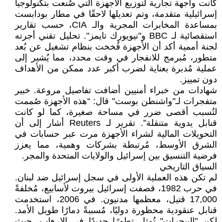
كانت واجهة تجارية لتوزيع الأجهزة التي صُنعت بتكنولوجيا
إسرائيلية متقدمة، وتم تعديلها لاحقًا في مطار بودابست
بمساعدة المخابرات المجرية والـ CIA، حسب تقارير
استقصائية لـ BBC و"نيويورك تايمز". تحليل تقني أجرته
لجنة أممية أكد أن الأجهزة فُخخت بنظام تشغيل عن بُعد
متطور، مُبرمج للانفجار في وقت محدد، مما يُشير إلى
عملية مُدبرة بعناية لضرب أكبر عدد ممكن من الأهداف
دون تمييز.
شهادات من خبراء أمنيين أضافت تفاصيل مروعة. خبير
متفجرات لـ"واشنطن بوست" قال: “هذه الأجهزة صُممت
لتُسبب أقصى ضرر في مساحة صغيرة، كما لو كانت
قنابل يدوية متنقلة”. تقرير لـ Reuters أشار إلى أن
التحويلات المالية لشراء الأجهزة مرت عبر حسابات في
الشرق الأوسط، مُرتبطة بشركات وهمية، مما يعزز
فرضية التنسيق بين إسرائيل والولايات المتحدة والمجر.
السياق التاريخي
لم تكن هذه العملية الأولى في سجل إسرائيل ضد لبنان.
في حرب 1982، قصفت إسرائيل بيروت لأسابيع، مُخلفةً
17,000 قتيل، معظمها مدنيون. في 2006، استخدمت
قنابل عنقودية محظورة دوليًا، مُسببةً دمارًا طويل الأمد.
لكن "البيجرات" تُمثل تطورًا جديدًا في الإرهاب، حيث