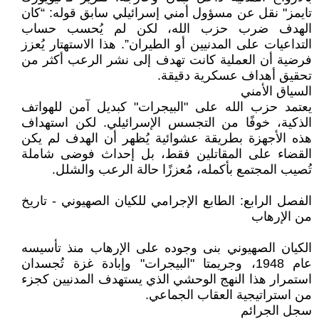
تايمز" نقل عن مسؤول أمني إسرائيلي سابق قوله: “كان
الهدف ضرب حزب الله، لكن لم يُحسب حساب
التداعيات على المدنيين أو الطيران”. هذا الاستهتار يُعزز
فرضية أن العملية كانت تهدف إلى نشر الرعب أكثر من
تحقيق أهداف عسكرية دقيقة.
السياق الأمني
يعتمد حزب الله على "البيجرات" كبديل آمن للهواتف
الذكية، خوفًا من التجسس الإسرائيلي. لكن استهداف
هذه الأجهزة بطريقة عشوائية يُظهر أن الهدف لم يكن
القضاء على المقاتلين فقط، بل إحداث فوضى شاملة
تُصيب المجتمع بأكمله، مُعززًا حالة الرعب والشلل.
الفصل الرابع: الطابع الإجرامي للكيان الصهيوني - تاريخ
من الإرهاب
الكيان الصهيوني بنى وجوده على الإرهاب منذ تأسيسه
عام 1948، وجريمتا "البيجرات" وإبادة غزة تُجسدان
استمرار هذا النهج الوحشي الذي يستهدف المدنيين كجزء
من استراتيجية العقاب الجماعي.
سجل الجرائم