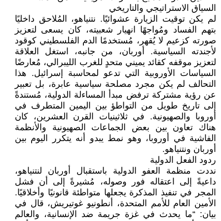
السياق الاستراتيجي والتاريخي
لم يكن توقيت الزيارة عشوائيًا. نتنياهو، المُلاحق داخليًا
بتهم الفساد ومُواجهًا انهيار شعبيته، كان يسعى لتعزيز
صورته كزعيم لا يُقهر، مُستخدمًا الدم الفلسطيني كوقود
لأجندته السياسية. أوربان، من جانبه، استغل العلاقة
لتعزيز موقفه كقائد يميني متحدٍ للغرب الليبرالي، مُعارضًا
السياسات الأوروبية التي تدعو لمحاسبة إسرائيل. هذا
التحالف لم يكن مجرد مصلحة سياسية عابرة، بل تعبير
عن رؤية مشتركة ترفض مبدأ المساءلة الدولية، مُستندةً
إلى تاريخ طويل من التواطؤ بين اليمين المتطرف في
أوروبا والصهيونية. في ثلاثينيات القرن العشرين، كان
هناك تعاون بين بعض الجماعات الصهيونية والأنظمة
الفاشية في أوروبا، وهو نمط يبدو أنه يتكرر اليوم بين
أوربان ونتنياهو.
ردود الفعل الدولية
نددت منظمة العفو الدولية باستقبال أوربان لنتنياهو،
داعيةً إلى اعتقاله فور وصوله، مُشيرةً إلى أن فشل
المجر في تنفيذ المذكرة يجعلها متواطئة قانونيًا وأخلاقيًا.
الأمين العام للأمم المتحدة، أنطونيو غوتيريش، قال في
بيان: “ما يحدث في غزة جريمة ضد الإنسانية، والعالم