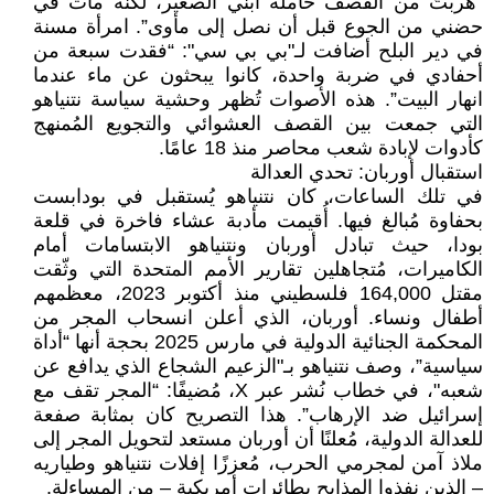
“هربتُ من القصف حاملة ابني الصغير، لكنه مات في
حضني من الجوع قبل أن نصل إلى مأوى”. امرأة مسنة
في دير البلح أضافت لـ"بي بي سي": “فقدت سبعة من
أحفادي في ضربة واحدة، كانوا يبحثون عن ماء عندما
انهار البيت”. هذه الأصوات تُظهر وحشية سياسة نتنياهو
التي جمعت بين القصف العشوائي والتجويع المُمنهج
كأدوات لإبادة شعب محاصر منذ 18 عامًا.
استقبال أوربان: تحدي العدالة
في تلك الساعات، كان نتنياهو يُستقبل في بودابست
بحفاوة مُبالغ فيها. أُقيمت مأدبة عشاء فاخرة في قلعة
بودا، حيث تبادل أوربان ونتنياهو الابتسامات أمام
الكاميرات، مُتجاهلين تقارير الأمم المتحدة التي وثّقت
مقتل 164,000 فلسطيني منذ أكتوبر 2023، معظمهم
أطفال ونساء. أوربان، الذي أعلن انسحاب المجر من
المحكمة الجنائية الدولية في مارس 2025 بحجة أنها “أداة
سياسية”، وصف نتنياهو بـ"الزعيم الشجاع الذي يدافع عن
شعبه"، في خطاب نُشر عبر X، مُضيفًا: “المجر تقف مع
إسرائيل ضد الإرهاب”. هذا التصريح كان بمثابة صفعة
للعدالة الدولية، مُعلنًا أن أوربان مستعد لتحويل المجر إلى
ملاذ آمن لمجرمي الحرب، مُعززًا إفلات نتنياهو وطياريه
– الذين نفذوا المذابح بطائرات أمريكية – من المساءلة.