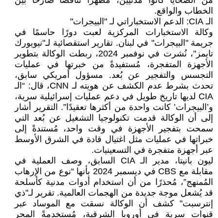
من الضحايا كانوا مدنيين، مُظهرًا تناقضًا صارخًا بين
الخطاب والواقع.
الـ CIA: الدعم الاستخباراتي لـ "البيجرات"
وكالة الاستخبارات المركزية لعبت دورًا حاسمًا في
جريمة "البيجرات" في لبنان. تقارير استقصائية لـ"نيويورك
تايمز"، نُشرت في نوفمبر 2024، ربطت الوكالة بتطوير
الأجهزة المتفجرة، مُستفيدةً من خبرتها في عمليات
التجسس والتفجير عن بُعد. مسؤول أمريكي سابق،
تحدث بشرط عدم الكشف عن هويته لـ CNN، قال: “الـ
CIA لديها تاريخ طويل في دعم عمليات إسرائيلية سرية،
و’البيجرات’ كانت واحدة من أكثرها تعقيدًا”. التقرير أشار
إلى أن الوكالة قدمت تكنولوجيا التشغيل عن بُعد التي
سمحت بتفجير الأجهزة في وقت واحد، مُستندةً إلى
خبراتها في عمليات مثل اغتيال قادة في الشرق الأوسط
عبر أجهزة متفجرة في التسعينيات.
ليون بانيتا، مدير الـ CIA السابق، وصف العملية في
مقابلة مع CBS في ديسمبر 2024 بأنها “نوع من الإرهاب
المُمنهج”، مُحذرًا من أن استخدام أدوات مدنية كأسلحة
قد يُشعل موجة جديدة من الهجمات العالمية. تقرير لـ"ذي
إنترسبت" كشف أن الوكالة نسقت مع الموساد عبر
قنوات سرية في أوروبا الشرقية، مُستخدمةً المجر