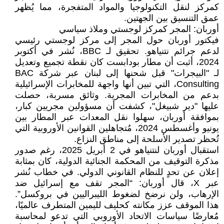
كمركز لنقل التكنولوجيا والمواد المتفجرة، مما يُظهر
عمق التنسيق بين الجهتين.
أوربان: المجر كمركز لوجستي وملاذ سياسي
فيكتور أوربان حول المجر إلى مركز لوجستي رئيسي
لدعم جرائم نتنياهو. تحقيق لـ BBC، نُشر في أكتوبر
2024، أثبت أن مطار بودابست كان نقطة تجميع وتعديل
لـ "البيجرات" قبل شحنها إلى لبنان عبر شركة BAC
Consulting، التي تبين أنها واجهة للمخابرات الإسرائيلية
بدعم من المخابرات المجرية. وثائق مسربة، حصلت
عليها "دير شبيغل"، كشفت أن مسؤولين مجريين كبار،
بموافقة أوربان، سهلوا نقل المعدات عبر المطار بين
يونيو وأغسطس 2024، مُتجاهلين القوانين الأوروبية التي
تُحظر تصدير الأسلحة إلى مناطق النزاع.
استقبال أوربان لنتنياهو في 2 أبريل 2025، رغم صدور
مذكرة التوقيف من المحكمة الجنائية الدولية، كان بمثابة
إعلان عن تحدٍ للنظام القانوني الدولي. في خطاب نُشر
عبر X، قال أوربان: “المجر تقف مع إسرائيل ضد
الإرهاب، ولن نرضخ لضغوط الليبراليين في بروكسل”.
هذا الموقف عزز مكانته كحليف لليمين المتطرف عالميًا،
مُعارضًا سياسات الاتحاد الأوروبي التي تدعو لمحاسبة