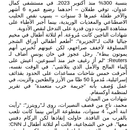
بنسبة 300% منذ أكتوبر 2023. في مستشفى كمال
عدوان، توفي طفلان – أحدهما رضيع عمره 6 أشهر
والآخر طفلة عمرها 3 سنوات – بسبب نقص الحليب
الاصطناعي والمغذيات الوريدية، بينما أُجبر الأطباء على
مشاهدة الموت دون قدرة على التدخل لنقص الأدوية.
شهادات الناجين كانت مُروعة. أم لثلاثة أطفال في مخيم
جباليا قالت لـ"الجزيرة": “أطعم أطفالي أوراق الشجر
المسلوقة لأخفف صراخهم، لكن عيونهم تُخبرني أنهم
يموتون ببطء”. رجل عجوز في خان يونس أضاف لـ
Reuters: “لم أرَ رغيف خبز منذ أسبوعين، أعيش على
الماء المالح والأمل الذي يتلاشى”. في الوقت نفسه،
أُحرقت خمس شاحنات مساعدات على الحدود بقذائف
إسرائيلية، مُدمرةً 50 طنًا من الأرز والطحين والزيت، في
عمل وُصف بأنه “جريمة حرب متعمدة” في تقرير
لمنظمة أوكسفام.
شهادات من الميدان
محمد، ناجٍ من قصف النصيرات، روى لـ"رويترز": “رأيت
ابنة أخي، 4 سنوات، مقطوعة الرأس بينما كانت تلعب
بالقرب من النافذة. حاولت إنقاذها لكن الركام دفنني
معها”. في حي الشجاعية، قالت أم لثلاثة أطفال لـ CNN: