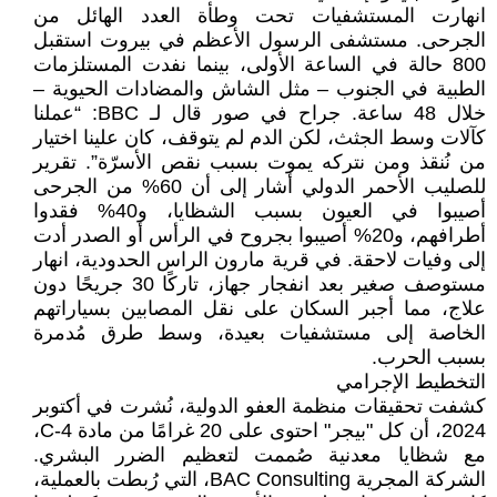
انهارت المستشفيات تحت وطأة العدد الهائل من
الجرحى. مستشفى الرسول الأعظم في بيروت استقبل
800 حالة في الساعة الأولى، بينما نفدت المستلزمات
الطبية في الجنوب – مثل الشاش والمضادات الحيوية –
خلال 48 ساعة. جراح في صور قال لـ BBC: “عملنا
كآلات وسط الجثث، لكن الدم لم يتوقف، كان علينا اختيار
من نُنقذ ومن نتركه يموت بسبب نقص الأسرّة”. تقرير
للصليب الأحمر الدولي أشار إلى أن 60% من الجرحى
أصيبوا في العيون بسبب الشظايا، و40% فقدوا
أطرافهم، و20% أصيبوا بجروح في الرأس أو الصدر أدت
إلى وفيات لاحقة. في قرية مارون الراس الحدودية، انهار
مستوصف صغير بعد انفجار جهاز، تاركًا 30 جريحًا دون
علاج، مما أجبر السكان على نقل المصابين بسياراتهم
الخاصة إلى مستشفيات بعيدة، وسط طرق مُدمرة
بسبب الحرب.
التخطيط الإجرامي
كشفت تحقيقات منظمة العفو الدولية، نُشرت في أكتوبر
2024، أن كل "بيجر" احتوى على 20 غرامًا من مادة C-4،
مع شظايا معدنية صُممت لتعظيم الضرر البشري.
الشركة المجرية BAC Consulting، التي رُبطت بالعملية،