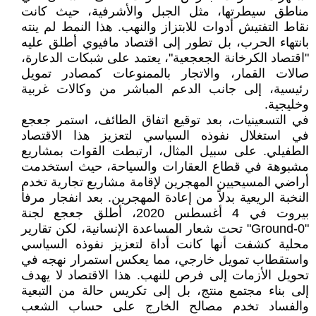
مناطق سيطرتها، مثل الجبل والأشرفية، حيث كانت
نقاط التفتيش أدوات للابتزاز والنهب. هذا النمط لم ينته
بانتهاء الحرب، بل تطور إلى اقتصاد مافيوي أطلق عليه
"اقتصاد الكرخانة الجعجعية"، يعتمد على شبكات الدعارة،
صالات القمار، والاتجار بالممنوعات كمصادر تمويل
رئيسية، إلى جانب الدعم المباشر من وكالات غربية
وخليجية.
في التسعينيات، بعد توقيع اتفاق الطائف، استمر جعجع
في استغلال نفوذه السياسي لتعزيز هذا الاقتصاد
الطفيلي. على سبيل المثال، ارتبطت القوات بمشاريع
مشبوهة في قطاع العقارات والسياحة، حيث استخدمت
أراضي المسيحيين المهجرين لإقامة مشاريع تجارية تخدم
النخبة الريعية بدلاً من إعادة المهجرين. بعد انفجار مرفأ
بيروت في 4 أغسطس 2020، أطلق جعجع لجنة
"Ground-0" تحت شعار المساعدة الإنسانية، لكن تقارير
محلية كشفت أنها كانت أداة لتعزيز نفوذه السياسي
واستقطاب تمويل خارجي، مما يعكس استمرار نهجه في
تحويل الأزمات إلى فرص للنهب. هذا الاقتصاد لا يهدف
إلى بناء مجتمع منتج، بل إلى تكريس حالة من التبعية
والفساد تخدم مصالح الخارج على حساب الشعب