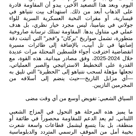
اليوم، وبعد هذا التصعيد الأخير، يبدو أن المقاومة قادرة
على الذهاب أبعد من ذلك. استهداف بيت نتنياهو في
قيسارية، أو مقرات النخبة العسكرية السرية للواء
جولاني في بنيامينا، ليس مجرد خيار نظري، بل هدف
عملي في متناول يدها. المقاومة تمتلك ترسانة صاروخية
متطورة، تشمل صواريخ "بركان" و"فجر" التي أثبتت دقة
إصابتها في تل أبيب، بالإضافة إلى طائرات مسيرة
انقضاضية اخترقت أجواء فلسطين المحتلة مرات عديدة
خلال 2024-2025، وفق مصادر ميدانية. هذه القوة، مع
القدرة على التخطيط الاستراتيجي والصبر العملياتي،
تجعلها مؤهلة لسحب نتنياهو إلى "الحظيرة" التي تليق به
—أي مزابل التاريخ—حيث ينضم إلى أسلافه من
المجرمين النازيين.
السياق الشعبي: تفويض أوسع من أي وقت مضى
ما يميز هذه المرحلة هو التحول في المزاج الشعبي
اللبناني. لم يعد الدعم للمقاومة محصوراً في طائفة أو
منطقة، بل بدأ يتسع ليشمل قطاعات واسعة شعرت
بخيبة أمل من الموقف الرسمي المتردد والدبلوماسية