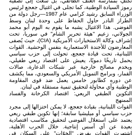
تكتفِ بممارسة العنف الطائفي، بل سعت إلى تصفية
رموز السيادة الوطنية، كما تجلى في اغتيال جعجع لرئيس
الوزراء السابق رشيد كرامي عام 1987—رجل دولة من
الطراز النادر حاول الحفاظ على وحدة لبنان وسط
الفوضى. هذا الاغتيال يشبه ما يقوم به اليوم أبو محمد
الجولاني، زعيم "هيئة تحرير الشام" في سوريا، تحت
إشراف وكالة الاستخبارات الأمريكية (CIA)، حيث يُصفى
المعارضون للأجندة الاستعمارية بنفس الوحشية. القوات
اللبنانية، تحت قيادة جعجع، تحولت إلى حزب سياسي
يحمل تاريخًا دمويًا، يعيش على اقتصاد ريعي طفيلي،
ويخدم مصالح خارجية عبر شبكات الدعارة، صالات
القمار، وبرامج التمويل الأمريكي والسعودي، مما يكشف
عن دوره كطابور خامس يعمل ضد قوى المقاومة
الوطنية وأي محاولة لتحقيق تنمية مستقلة في لبنان.
التكوين الطبقي الريعي: اقتصاد الكرخانة والفساد
الممنهج
القوات اللبنانية، بقيادة جعجع، لا يمكن اختزالها إلى مجرد
حزب سياسي أو ميليشيا سابقة؛ إنها تكوين طبقي ريعي
يعتمد على استغلال الفوضى لتحقيق مكاسب اقتصادية
بعيدة عن أي أسس إنتاجية. خلال الحرب الأهلية،
اشتهرت القوات بفرض "الخوّات" على السكان في