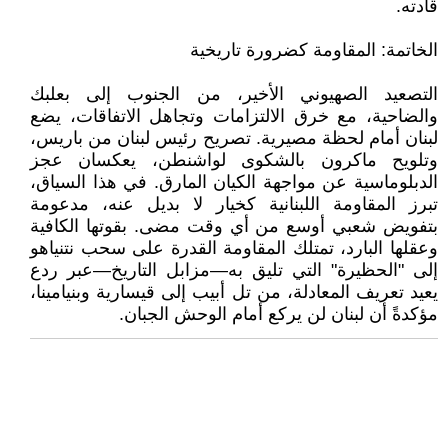
قادته.
الخاتمة: المقاومة كضرورة تاريخية
التصعيد الصهيوني الأخير، من الجنوب إلى بعلبك
والضاحية، مع خرق الالتزامات وتجاهل الاتفاقات، يضع
لبنان أمام لحظة مصيرية. تصريح رئيس لبنان من باريس،
وتلويح ماكرون بالشكوى لواشنطن، يعكسان عجز
الدبلوماسية عن مواجهة الكيان المارق. في هذا السياق،
تبرز المقاومة اللبنانية كخيار لا بديل عنه، مدعومة
بتفويض شعبي أوسع من أي وقت مضى. بقوتها الكافية
وعقلها البارد، تمتلك المقاومة القدرة على سحب نتنياهو
إلى "الحظيرة" التي تليق به—مزابل التاريخ—عبر ردع
يعيد تعريف المعادلة، من تل أبيب إلى قيسارية وبنيامينا،
مؤكدةً أن لبنان لن يركع أمام الوحش الجبان.