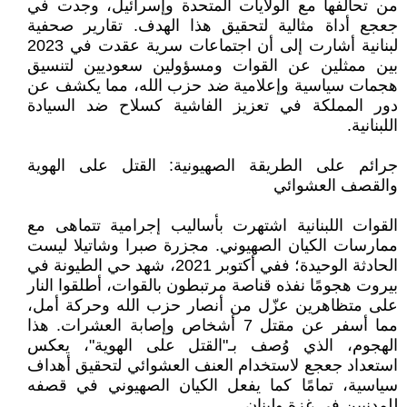
من تحالفها مع الولايات المتحدة وإسرائيل، وجدت في
جعجع أداة مثالية لتحقيق هذا الهدف. تقارير صحفية
لبنانية أشارت إلى أن اجتماعات سرية عقدت في 2023
بين ممثلين عن القوات ومسؤولين سعوديين لتنسيق
هجمات سياسية وإعلامية ضد حزب الله، مما يكشف عن
دور المملكة في تعزيز الفاشية كسلاح ضد السيادة
اللبنانية.
جرائم على الطريقة الصهيونية: القتل على الهوية
والقصف العشوائي
القوات اللبنانية اشتهرت بأساليب إجرامية تتماهى مع
ممارسات الكيان الصهيوني. مجزرة صبرا وشاتيلا ليست
الحادثة الوحيدة؛ ففي أكتوبر 2021، شهد حي الطيونة في
بيروت هجومًا نفذه قناصة مرتبطون بالقوات، أطلقوا النار
على متظاهرين عزّل من أنصار حزب الله وحركة أمل،
مما أسفر عن مقتل 7 أشخاص وإصابة العشرات. هذا
الهجوم، الذي وُصف بـ"القتل على الهوية"، يعكس
استعداد جعجع لاستخدام العنف العشوائي لتحقيق أهداف
سياسية، تمامًا كما يفعل الكيان الصهيوني في قصفه
للمدنيين في غزة ولبنان.