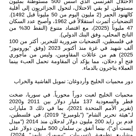
الاحتلال الفرنسي الذي أسس 500 مستوطنة بمليون
مستوطن. لو بقي الاحتلال، لتحول الجزائريون إلى أقلية
كالهنود الحمر (2 مليون اليوم من 50 مليوناً قبل 1492).
التضحيات أثمرت استقلالاً في 1962، وأصبح عدد السكان
47 مليوناً (2025)، مع اقتصاد متنوع (النفط 30% من
الناتج المحلي، وفق البنك الدولي).
في فلسطين، التضحيات ضرورية للتحرير. أكثر من 100
ألف شهيد في غزة منذ أكتوبر 2023 (وفق "يورونيوز"
2025) هم من عائلات المقاومين، وليس من مأجوري
فتح أو دحلان، مما يؤكد أن المقاومة تحمل العبء بينما
العملاء يتاجرون بالدماء.
دور محميات الخليج وأردوغان: تمويل الفاشية والخراب
محميات الخليج لعبت دوراً محورياً. في سوريا، ضخت
قطر والسعودية 137 مليار دولار بين 2011 و2020
(تقرير الأمم المتحدة 2021)، بما في ذلك 3 مليارات
لـ"هيئة تحرير الشام" ("بلومبرغ" 2019). في فلسطين،
قدم بن زايد 200 مليون دولار لدحلان منذ 2014 ("ميدل
إيست آي")، بينما أنفق بن سلمان 500 مليون دولار على
مشاريع تطبيعية (تسريبات "نيويورك تايمز" 2024).