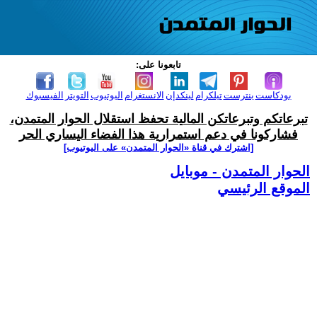
تابعونا على:
بودكاست
بنترست
تيلكرام
لينكدإن
الانستغرام
اليوتيوب
التويتر
الفيسبوك
تبرعاتكم وتبرعاتكن المالية تحفظ استقلال الحوار المتمدن،
فشاركونا في دعم استمرارية هذا الفضاء اليساري الحر
[اشترك في قناة ‫«الحوار المتمدن» على اليوتيوب]
الحوار المتمدن - موبايل
الموقع الرئيسي