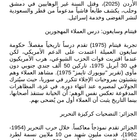
الأردن (2025)، وقتل السنة غير الوهابيين في دمشق
وحلب، يكشف طابعاً فاشياً مدعوماً من قطر والسعودية
لنشر الفوضى وخدمة إسرائيل.
فيتنام وسايغون: درس العملاء المهجورين
تجربة فيتنام (1975) تقدم درساً تاريخياً مفصلاً. حكومة
سايغون العميلة اعتمدت على الدعم الأمريكي، لكن
عندما اقتربت قوات الحزب الشيوعي، هرب الأمريكيون
في 30 أبريل 1975، تاركين 50 ألف جندي جنوبي دون
مأوى (تقرير "نيويورك تايمز" 1975). مشاهد العملاء وهم
يتشبثون بمروحيات الإجلاء تتكرر في سوريا، حيث سيُترك
الجولاني لمصيره عند انتهاء دوره. في غزة، المظاهرات
المدفوعة تعكس نفس الوهم: أن الخيانة ستنقذ أصحابها،
بينما التاريخ يثبت أن العملاء أول من يُضحى بهم.
الجزائر: التضحيات كركيزة التحرير
الجزائر تقدم نموذجاً معاكساً. خلال حرب التحرير (1954-
1962)، قدمت مليون شهيد من 10 ملايين نسمة لطرد