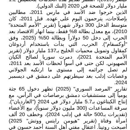
مليار دولار للصحة في 2020 (البنك الدولي).
الذين خرجوا ضد الأسد في مارس 2011، مطالبين
بإصلاحات، يترحمون اليوم على عهده. قبل 2011، كان
متوسط الدخل 300 دولار شهرياً (تقرير "الأمم المتحدة"
2010)، مع معدل بطالة 8% فقط، بينما انهار الاقتصاد بعد
الحرب إلى دخل 50 دولاراً وبطالة 50% (2025، وفق
"أوكسفام"). الحرب، التي بدأت باستخدام أردوغان
كمقاول وتمويل محميات الخليج بـ137 مليار دولار (تقرير
الأمم المتحدة 2021)، دمرت سوريا لصالح الكيان
الصهيوني. لكن حتى في أسوأ لحظات الأسد بعد 2011،
لم تصل جرائمه إلى مستوى ما ارتكبه الجولاني
وعصابات إدلب بعد سيطرتهم على دمشق في ديسمبر
2024.
تقارير "المرصد السوري" (2025) تظهر دخول 65 جثة
يومياً إلى مستشفيات دمشق برصاصات في الرأس، مع
إنتاج الكبتاغون بـ5.7 مليار دولار في 2024 ("الغارديان").
سرقة المساعدات (300 مليون دولار سنوياً)، بيع الأعضاء
(تقديرات بـ500 حالة في إدلب 2024)، وخطف 20 ألف
امرأة وفتاة (تقرير "هيومن رايتس ووتش" 2025)
أصبحت روتيناً. اعتقال مفتي أهل السنة أحمد حسون في