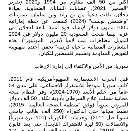
أكثر من 50 ألف مقاوم بين 1994 و2020 (تقرير
"الضمير" 2021). عصابات الشاباك الفتحاوية، بقيادة
دحلان، تلقت دعماً من بن زايد وبن سلمان. تسريبات
"واشنطن بوست" (2024) كشفت عن خطة إماراتية
بـ100 مليون دولار لإنشاء قوة أمنية تابعة لدحلان في
غزة، بينما ضخت السعودية 20 مليون دولار في 2024
لتمويل مظاهرات بيت لاهيا (تقرير "المونيتور"). هذه
الشعارات المطالبة بـ"حياة كريمة" تخفي أجندة صهيونية
لتقويض المقاومة وتسليم فلسطين للكيان.
سوريا: من الأمن والاكتفاء إلى إمارة الإرهاب
قبل الحرب الاستعمارية الصهيو-أمريكية عام 2011،
كانت سوريا نموذجاً للاستقرار الاجتماعي. على مدى 54
عاماً من حكم الأسد (1970-2024)، وفر النظام صحة
مجانية شملت علاج السرطان بأدوية تكلف 50 ألف دولار
للمريض سنوياً (وفق "منظمة الصحة العالمية" 2015)،
تعليماً مجانياً حتى الدكتوراه (250 ألف طالب جامعي
سنوياً قبل 2011)، وخدمات كالكهرباء (100 ليرة شهرياً)
والاتصالات (50 ليرة للاشتراك الثابت). حتى بعد قانون
قيصر (2019)، استمر تقديم هذه الخدمات بتخصيص 1.2