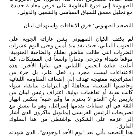
الصهيونية إلى قدرة المقاومة على فرض معادلة جديدة،
مع تحليل معمق للسياق السياسي والشعبي والدولي.
التصعيد الصهيوني: خرق الاتفاقات واستهداف لبنان
لم يكتفِ الكيان الصهيوني بشن غاراته الجوية على
الجنوب اللبناني، حيث نفذ منذ أمس وحتى اليوم عشرات
الضربات التي طالت مناطق بعلبك والضاحية الجنوبية،
موقعاً شهداء وجرحى ودماراً واسعاً في الممتلكات، كما
أعلنت قيادة الجيش اللبناني في بيانها الأخير. هذه
الاعتداءات ليست مجرد رد فعل عابر، بل جزء من
استراتيجية ممنهجة تهدف إلى إضعاف المقاومة اللبنانية
وحاضنتها الشعبية، متجاهلةً أي التزامات سابقة، سواء
كانت هدنة أو تفاهمات دولية. اعتراف رئيس لبنان من
باريس بأن "العدو لا يحترم ما وقّع عليه" يعكس انهيار
الثقة في أي ضمانات تقدمها إسرائيل، وهو ما يتسق مع
تصريحات الرئيس الفرنسي إيمانويل ماكرون الذي أشار
إلى عزمه على الشكوى لواشنطن من هذا السلوك
المارق.
هذا التصعيد يأتي بعد "يوم الأحد الوجودي"، الذي شهدته