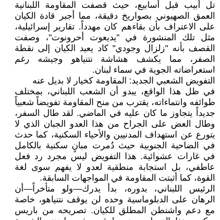
تل أبيب قبل أسابيع، حيث قصفت المقاومة اللبنانية
العمق الصهيوني بصواريخ دقيقة، مما أجبر قادة الكيان
على الاعتراف بأن بقاءهم كان مهدداً. تقارير إسرائيلية،
مثل تلك المنشورة في "يديعوت أحرونوت"، وصفت
القصف بأنه "زلزال وجودي" كاد يعيد الكيان إلى نقطة
الصفر، مما يكشف هشاشة نتنياهو وجيشه رغم
استعراضاته الجوية في سماء لبنان.
التفويض الشعبي الجديد: المقاومة كخيار لا بديل عنه
في ظل هذا الواقع، يبدو أن الشعب اللبناني، بمختلف
طوائفه وانتماءاته، يقترب من منح المقاومة تفويضاً شعبياً
جديداً يتجاوز ما كان عليه في الماضي. لقد طال السفر،
وطال العض على الجراح من هذا العدو الجبان الذي لا
يتورع عن استهداف المدنيين والأحياء السكنية، كما حدث
في الضاحية الجنوبية حيث دُمرت مبانٍ سكنية بالكامل
في غارات عشوائية. هذا التفويض ليس مجرد رد فعل
عاطفي، بل استجابة منطقية لعدو لا يفهم سوى لغة
القوة، كما أثبتت المقاومة في المواجهات السابقة.
الرئيس اللبناني، بدوره، بدأ يدرك—ولو متأخراً—أن
الرهان على الدبلوماسية وحده لن يوقف نتنياهو، خاصة
مع دعم واشنطن المطلق للكيان. تصريحه من باريس