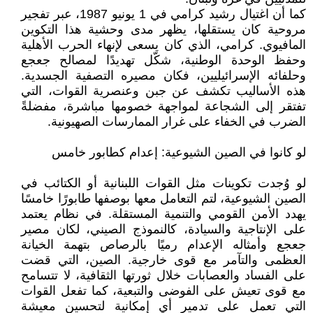
كما أن اغتيال رشيد كرامي في 1 يونيو 1987، عبر تفجير
مروحية كان يستقلها، يظهر مدى وحشية هذا التكوين
المافيوي. كرامي، الذي كان يسعى لإنهاء الحرب الأهلية
وحفظ الوحدة الوطنية، شكّل تهديدًا لمصالح جعجع
وحلفائه الإسرائيليين، فكان مصيره التصفية الجسدية.
هذه الأساليب تكشف عن جبن وعنصرية القوات، التي
تفتقر إلى الشجاعة لمواجهة خصومها مباشرة، مفضلةً
الضرب في الخفاء على غرار الممارسات الصهيونية.
لو كانوا في الصين الشيوعية: إعدام كطابور خامس
لو وُجدت تكوينات مثل القوات اللبنانية أو الكتائب في
الصين الشيوعية، لتم التعامل معها بوصفها طابورًا خامسًا
يهدد الأمن القومي والتنمية المستقلة. في نظام يعتمد
على الإنتاجية والسيادة، كالنموذج الصيني، لكان مصير
جعجع وأمثاله الإعدام رميًا بالرصاص بتهمة الخيانة
العظمى والتآمر مع قوى خارجية. الصين، التي قضت
على الفساد والعصابات خلال ثورتها الثقافية، لا تتسامح
مع قوى تعيش على الفوضى والتبعية، كما تفعل القوات
التي تعمل على تدمير أي إمكانية لتحسين معيشة