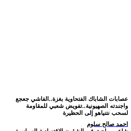
عصابات الشاباك الفتحاوية بغزة..الفاشي جعجع
واجندته الصهيونية..تفويض شعبي للمقاومة
لسحب نتنياهو إلى الحظيرة
احمد صالح سلوم
شاعر و باحث في الشؤون الاقتصادية السياسية