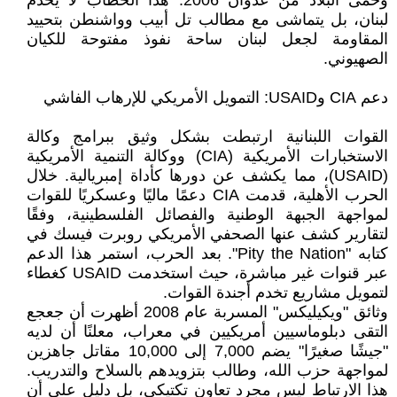
وحمى البلاد من عدوان 2006. هذا الخطاب لا يخدم
لبنان، بل يتماشى مع مطالب تل أبيب وواشنطن بتحييد
المقاومة لجعل لبنان ساحة نفوذ مفتوحة للكيان
الصهيوني.
دعم CIA وUSAID: التمويل الأمريكي للإرهاب الفاشي
القوات اللبنانية ارتبطت بشكل وثيق ببرامج وكالة
الاستخبارات الأمريكية (CIA) ووكالة التنمية الأمريكية
(USAID)، مما يكشف عن دورها كأداة إمبريالية. خلال
الحرب الأهلية، قدمت CIA دعمًا ماليًا وعسكريًا للقوات
لمواجهة الجبهة الوطنية والفصائل الفلسطينية، وفقًا
لتقارير كشف عنها الصحفي الأمريكي روبرت فيسك في
كتابه "Pity the Nation". بعد الحرب، استمر هذا الدعم
عبر قنوات غير مباشرة، حيث استخدمت USAID كغطاء
لتمويل مشاريع تخدم أجندة القوات.
وثائق "ويكيليكس" المسربة عام 2008 أظهرت أن جعجع
التقى دبلوماسيين أمريكيين في معراب، معلنًا أن لديه
"جيشًا صغيرًا" يضم 7,000 إلى 10,000 مقاتل جاهزين
لمواجهة حزب الله، وطالب بتزويدهم بالسلاح والتدريب.
هذا الارتباط ليس مجرد تعاون تكتيكي، بل دليل على أن