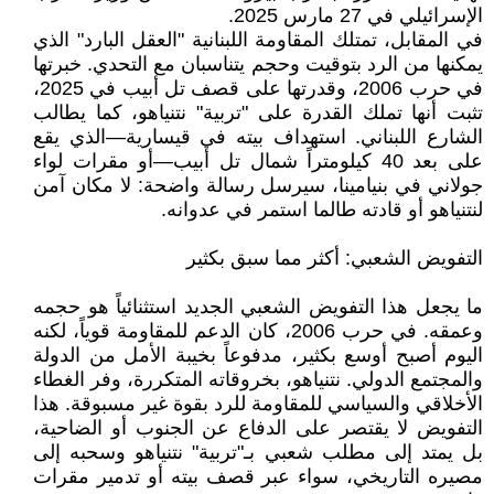
الإسرائيلي في 27 مارس 2025.
في المقابل، تمتلك المقاومة اللبنانية "العقل البارد" الذي
يمكنها من الرد بتوقيت وحجم يتناسبان مع التحدي. خبرتها
في حرب 2006، وقدرتها على قصف تل أبيب في 2025،
تثبت أنها تملك القدرة على "تربية" نتنياهو، كما يطالب
الشارع اللبناني. استهداف بيته في قيسارية—الذي يقع
على بعد 40 كيلومتراً شمال تل أبيب—أو مقرات لواء
جولاني في بنيامينا، سيرسل رسالة واضحة: لا مكان آمن
لنتنياهو أو قادته طالما استمر في عدوانه.
التفويض الشعبي: أكثر مما سبق بكثير
ما يجعل هذا التفويض الشعبي الجديد استثنائياً هو حجمه
وعمقه. في حرب 2006، كان الدعم للمقاومة قوياً، لكنه
اليوم أصبح أوسع بكثير، مدفوعاً بخيبة الأمل من الدولة
والمجتمع الدولي. نتنياهو، بخروقاته المتكررة، وفر الغطاء
الأخلاقي والسياسي للمقاومة للرد بقوة غير مسبوقة. هذا
التفويض لا يقتصر على الدفاع عن الجنوب أو الضاحية،
بل يمتد إلى مطلب شعبي بـ"تربية" نتنياهو وسحبه إلى
مصيره التاريخي، سواء عبر قصف بيته أو تدمير مقرات