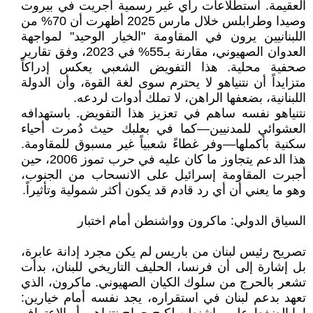
العقيمة. استطلاعات رأي غير رسمية أجريت في بيروت
وصيدا وطرابلس خلال مارس 2025 أظهرت أن 70% من
اللبنانيين يرون في المقاومة "الخيار الوحيد" لمواجهة
العدوان الصهيوني، مقارنة بـ55% في 2023، وفق تقارير
صحفية محلية. هذا التفويض الشعبي يعكس إدراكاً
متزايداً أن نتنياهو لا يحترم سوى لغة القوة، وأن الدولة
اللبنانية، بضعفها الراهن، لا تملك أدوات لردعه.
نتنياهو نفسه ساهم في تعزيز هذا التفويض. باستهدافه
العشوائي للمدنيين—كما في بعلبك حيث دُمرت أحياء
سكنية بأكملها—وفر غطاءً شعبياً غير مسبوق للمقاومة.
هذا الدعم يتجاوز ما كان عليه في حرب تموز 2006، حين
أجبرت المقاومة إسرائيل على الانسحاب من الجنوب،
وهو ما يعني أن أي رد قادم قد يكون أكثر شمولية وتأثيراً.
السياق الدولي: ماكرون وواشنطن أمام اختبار
تصريح رئيس لبنان من باريس لم يكن مجرد إدانة عابرة،
بل إشارة إلى أن فرنسا، الحليف التاريخي للبنان، بدأت
تشعر بالحرج من سلوك الكيان الصهيوني. ماكرون، الذي
تعهد بدعم لبنان في استقراره، يجد نفسه أمام خيارين: