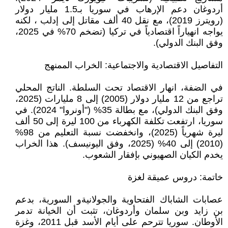
أردوغان دعم الإرهاب في سوريا بـ1.5 مليار دولار
(رويترز 2019)، مع نقل 40 ألف مقاتل إلى إدلب ، لكنه
يواجه انهياراً اقتصادياً في تركيا (تضخم 70% في 2025،
وفق البنك الدولي).
التفاصيل الاقتصادية والاجتماعية: الخراب الممنهج
في الضفة، انهار الاقتصاد تحت السلطة. الناتج المحلي
تراجع من 12 مليار دولار (2005) إلى 8 مليارات (2025،
وفق البنك الدولي)، مع بطالة 35% ("أونروا" 2024). في
سوريا، ارتفعت تكلفة الكهرباء من 100 ليرة إلى 50 ألف
ليرة شهرياً (2025)، وانخفضت نسبة التعليم من 98%
(2010) إلى 40% (2025، وفق اليونيسف). هذا الخراب
يخدم الكيان الصهيوني بإفقار الشعوب.
خاتمة: دروس عميقة لغزة
عصابات الشاباك الفتحاوية والجولانيةو السورية، بدعم
بن زايد وبن سلمان وأردوغان، تثبت أن الخيانة تدمر
الأوطان. سوريا تترحم على أيام الأسد قبل 2011، وغزة