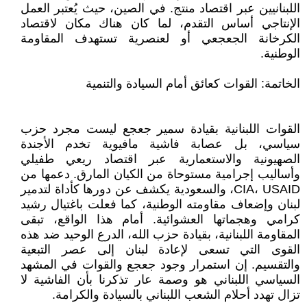
اللبنانيين عبر اقتصاد منتج. في الصين، حيث يُعتبر العمل
الإنتاجي أساس التقدم، لما كان هناك مكان لاقتصاد
الكرخانة الجعجعي أو لعنصرية تستهدف المقاومة
الوطنية.
الخاتمة: القوات كعائق أمام السيادة والتنمية
القوات اللبنانية بقيادة سمير جعجع ليست مجرد حزب
سياسي، بل عصابة فاشية مافيوية تخدم الأجندة
الصهيونية والاستعمارية عبر اقتصاد ريعي طفيلي
وأساليب إجرامية مستوحاة من الكيان المارق. دعمها من
CIA، USAID، والسعودية يكشف عن دورها كأداة لتدمير
لبنان وإضعاف مقاومته الوطنية، كما فعلت باغتيال رشيد
كرامي وهجماتها العشوائية. أمام هذا الواقع، تبقى
المقاومة اللبنانية، بقيادة حزب الله، الدرع الوحيد ضد هذه
القوى التي تسعى لإعادة لبنان إلى عصر التبعية
والتقسيم. إن استمرار وجود جعجع والقوات في المشهد
السياسي اللبناني هو وصمة عار تذكرنا بأن الفاشية لا
تزال تهدد أحلام الشعب اللبناني بالسيادة والكرامة.