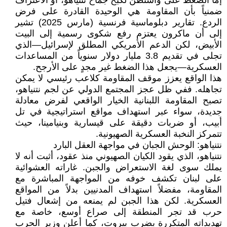
إما الضغط على واشنطن لكبح جماح نتنياهو، أو الاعتراف
ضمنياً بأن المقاومة هي الوحيدة القادرة على فرض
الردع. تقارير دبلوماسية فرنسية (مارس 2025) تشير
إلى أن ماكرون يعتزم رفع شكوى رسمية إلى البيت
الأبيض، لكن الدعم الأمريكي المطلق لإسرائيل—الذي
تجلى في تقديم 3.8 مليار دولار سنوياً من المساعدات
العسكرية—يجعل هذا الضغط غير مجدٍ على الأرجح.
هذا الواقع يعزز موقف المقاومة كلاعب رئيسي لا يمكن
تجاهله. ففي ظل عجز المجتمع الدولي عن لجم نتنياهو،
تصبح المقاومة اللبنانية الخيار الواقعي لفرض معادلة
جديدة، سواء عبر استهداف مواقع استراتيجية في تل
أبيب، أو ضربات دقيقة على قيسارية وبنيامينا، حيث
تتمركز النخبة العسكرية الصهيونية.
نتنياهو: الوحش الجبان في مواجهة العقل البارد
نتنياهو، الذي يقود الكيان الصهيوني منذ عقود، أثبت أنه لا
يملك سوى لغة الاستعراض والجبن. غاراته العشوائية
على لبنان تكشف خوفه من المواجهة المباشرة مع
المقاومة، مفضلاً استهداف المدنيين بدلاً من المواقع
العسكرية. لكن هذا الجبن لم يمنعه من إشعال فتيل
حرب قد تجر المنطقة إلى صراع أوسع، خاصة مع
تهديداته المتكررة بضرب بيروت، كما أعلن وزير الحرب