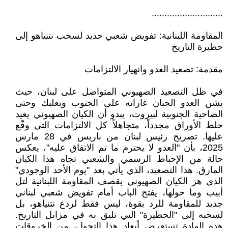
............................
المقاومة اللبنانية: تفويض شعبي جديد لسحب نتنياهو إلى
حظيرة التاريخ
مقدمة: تصعيد العدو وانهيار الالتزامات
في ظل التصعيد الصهيوني المتواصل على لبنان، حيث
يشن العدو الجبان غاراته على الجنوب وبعلبك وحتى
الضاحية الجنوبية لبيروت، يبدو أن الكيان الصهيوني يعيد
خلط الأوراق مجدداً، متجاهلاً كل الالتزامات التي وقّع
عليها. تصريح رئيس لبنان من باريس في 28 مارس
2025، بأن "العدو لا يحترم ما تم الاتفاق عليه"، يعكس
حالة من الإحباط الرسمي والشعبي تجاه هذا الكيان
المارق. هذا التصعيد، الذي يأتي بعد "يوم الأحد الوجودي"
الذي هز الكيان الصهيوني بقصف المقاومة اللبنانية لتل
أبيب وما حولها، يفتح الباب أمام تفويض شعبي لبناني
جديد للمقاومة للرد بقوة، ليس فقط لردع نتنياهو، بل
لسحبه إلى "الحظيرة" التي تليق به في مزابل التاريخ.
هذه المادة تستعرض أبعاد هذا التحول، من الخروقات