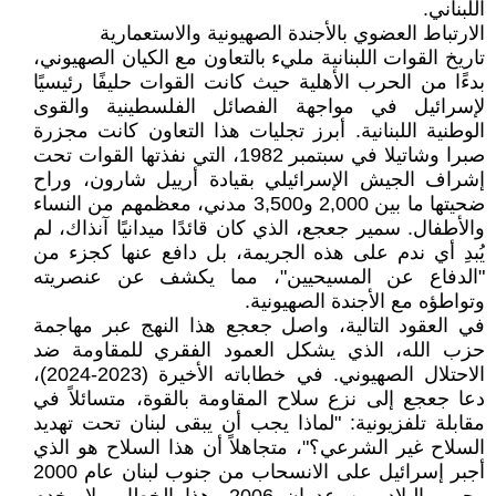
اللبناني.
الارتباط العضوي بالأجندة الصهيونية والاستعمارية
تاريخ القوات اللبنانية مليء بالتعاون مع الكيان الصهيوني،
بدءًا من الحرب الأهلية حيث كانت القوات حليفًا رئيسيًا
لإسرائيل في مواجهة الفصائل الفلسطينية والقوى
الوطنية اللبنانية. أبرز تجليات هذا التعاون كانت مجزرة
صبرا وشاتيلا في سبتمبر 1982، التي نفذتها القوات تحت
إشراف الجيش الإسرائيلي بقيادة أرييل شارون، وراح
ضحيتها ما بين 2,000 و3,500 مدني، معظمهم من النساء
والأطفال. سمير جعجع، الذي كان قائدًا ميدانيًا آنذاك، لم
يُبدِ أي ندم على هذه الجريمة، بل دافع عنها كجزء من
"الدفاع عن المسيحيين"، مما يكشف عن عنصريته
وتواطؤه مع الأجندة الصهيونية.
في العقود التالية، واصل جعجع هذا النهج عبر مهاجمة
حزب الله، الذي يشكل العمود الفقري للمقاومة ضد
الاحتلال الصهيوني. في خطاباته الأخيرة (2023-2024)،
دعا جعجع إلى نزع سلاح المقاومة بالقوة، متسائلاً في
مقابلة تلفزيونية: "لماذا يجب أن يبقى لبنان تحت تهديد
السلاح غير الشرعي؟"، متجاهلاً أن هذا السلاح هو الذي
أجبر إسرائيل على الانسحاب من جنوب لبنان عام 2000