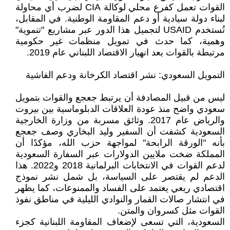
القوات تعمل كفرع محلي لوكالة CIA لضرب أي محاولة
لبناء دولة سيادية أو دعم المقاومة الوطنية. في المقابل،
تُستخدم USAID لتجميل هذا الدور عبر مشاريع "تنموية"
وهمية، كما حدث في تمويل منظمات غير حكومية
مرتبطة بالقوات بعد انهيار الاقتصاد اللبناني عام 2019.
التمويل السعودي: نشر اقتصاد الكرخانة ودعم الفاشية
ليس من قبيل المصادفة أن يرتبط جعجع والقوات بتمويل
سعودي واضح منذ عودة العلاقات الدبلوماسية بين بيروت
والرياض عام 2017. وثائق مسربة من وزارة الخارجية
السعودية كشفت أن السفير وليد البخاري وصف جعجع
بأنه "الورقة الرابحة" لمواجهة حزب الله، مؤكدًا أن
المملكة ضخت ملايين الدولارات عبر السفارة السعودية
لدعم القوات في الانتخابات البرلمانية 2018 و2022. هذا
الدعم لم يقتصر على السياسة، بل شمل نشر نموذج
اقتصادي ريعي يعتمد على الفساد والممنوعات، كما يظهر
في انتشار صالات القمار والنوادي الليلية في مناطق نفوذ
القوات مثل كسروان والمتن.
السعودية، التي تسعى لإضعاف المقاومة اللبنانية كجزء