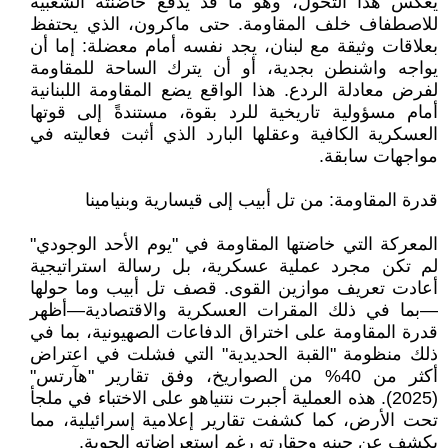
يعكس هذا التحول، وهو ما قد يدفع حاضنته الشعبية
للاصطفاف خلف المقاومة. حتى ماكرون، الذي يحتفظ
بعلاقات وثيقة مع لبنان، يجد نفسه أمام معضلة: إما أن
يواجه واشنطن بجدية، أو أن يترك الساحة للمقاومة
لفرض معادلة الردع. هذا الواقع يضع المقاومة اللبنانية
أمام مسؤولية تاريخية للرد بقوة، مستندةً إلى قوتها
العسكرية الكافية وعقلها البارد الذي أثبت فعاليته في
مواجهات سابقة.
قدرة المقاومة: من تل أبيب إلى قيسارية وبنيامينا
المعركة التي خاضتها المقاومة في "يوم الأحد الوجودي"
لم تكن مجرد عملية عسكرية، بل رسالة استراتيجية
أعادت تعريف موازين القوى. قصف تل أبيب وما حولها
—بما في ذلك المقرات العسكرية والاقتصادية—أظهر
قدرة المقاومة على اختراق الدفاعات الصهيونية، بما في
ذلك منظومة "القبة الحديدية" التي فشلت في اعتراض
أكثر من 40% من الصواريخ، وفق تقارير "هآرتس"
(2025). هذه العملية أجبرت نتنياهو على الاختباء في ملجأ
تحت الأرض، كما كشفت تقارير إعلامية إسرائيلية، مما
يكشف عن جبنه وحقارته رغم استعراضاته الجوية.