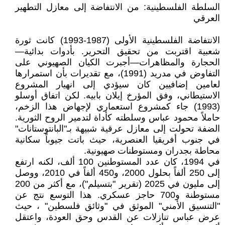
السلطة الفلسطينية: من الانتفاضة إلى معازل التطهير
العرقي
الانتفاضة الفلسطينية الأولى (1987-1993) كانت ثورة
شعبية اقتربت من تحقيق التحرير. بأدوات بدائية—
الحجارة والمظاهرات—أجبرت الكيان الصهيوني على
التفاوض في مدريد (1991)، مع تقديرات بأن استمرارها
لعامين إضافيين كان سيؤدي إلى انهيار المشروع
الاستيطاني، وفق المؤرخ إيلان بابيه. لكن اتفاق أوسلو
(1993) جاء كمشروع استعماري لإجهاض هذا الزخم،
حاملاً محمود عباس وسلطته كأداة لتدمير الروح الثورية.
الضفة تحولت إلى معازل عرقية شبيهة بـ"البانتوستانات"
في جنوب أفريقيا العنصرية، حيث باتت جيوباً سكانية
محاطة بجدران ومستوطنات صهيونية.
في 1994، كان عدد المستوطنين 100 ألف، لكنه ارتفع
إلى 250 ألفاً بحلول 2000، و450 ألفاً في 2010، ووصل
إلى مليون في 2025 (تقرير "بتسيلم")، مع أكثر من 200
مستوطنة و700 حاجز عسكري. هذا التوسع نتج عن
"التنسيق الأمني" الموثق في "وثائق فلسطين" ، حيث
عرض عباس تنازلات عن القدس وحق العودة، واعتقل