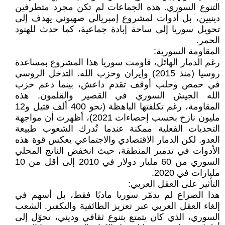
التنوع السوري. هذه الجماعات لم تكن مجرد متطرفين
دينيين، بل أدوات لمشروع إمبريالي صهيوني يهدف إلى
تحويل سوريا إلى ساحة إبادة جماعية، كما حدث للهنود
الحمر.
المقاومة السورية:
رغم الدمار الهائل، قاومت سوريا هذا المشروع بمساعدة
روسيا (منذ 2015) وإيران وحزب الله. التدخل الروسي
في حمص وحلب أوقف تقدم داعش، بينما دعم حزب
الله الجيش السوري في القصير والقلمون. هذه
المقاومة، رغم تكلفتها الباهظة (نحو 400 ألف قتيل و12
مليون نازح بحسب إحصاءات 2021)، أظهرت أن مواجهة
التحديات الفعلية ممكنة عندما تُدرك الشعوب طبيعة
العدو. لكن الدمار الاقتصادي والاجتماعي يعكس قوة هذه
الأدوات في تدمير المنطقة، حيث انخفض الناتج المحلي
السوري من 60 مليار دولار في 2010 إلى أقل من 10
مليارات في 2020.
التأثير على العقل العربي:
هذا الصراع لم يدمّر سوريا ماديًا فقط، بل أسهم في
إلغاء العقل العربي عبر تعزيز الطائفية والتكفير. الشعب
السوري، الذي كان يتمتع بتنوع ثقافي وديني، تحوّل إلى