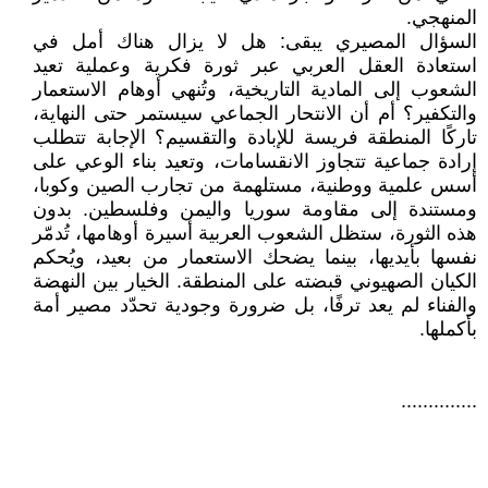
المنهجي.
السؤال المصيري يبقى: هل لا يزال هناك أمل في
استعادة العقل العربي عبر ثورة فكرية وعملية تعيد
الشعوب إلى المادية التاريخية، وتُنهي أوهام الاستعمار
والتكفير؟ أم أن الانتحار الجماعي سيستمر حتى النهاية،
تاركًا المنطقة فريسة للإبادة والتقسيم؟ الإجابة تتطلب
إرادة جماعية تتجاوز الانقسامات، وتعيد بناء الوعي على
أسس علمية ووطنية، مستلهمة من تجارب الصين وكوبا،
ومستندة إلى مقاومة سوريا واليمن وفلسطين. بدون
هذه الثورة، ستظل الشعوب العربية أسيرة أوهامها، تُدمّر
نفسها بأيديها، بينما يضحك الاستعمار من بعيد، ويُحكم
الكيان الصهيوني قبضته على المنطقة. الخيار بين النهضة
والفناء لم يعد ترفًا، بل ضرورة وجودية تحدّد مصير أمة
بأكملها.
..............