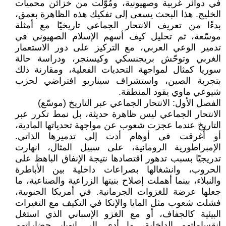
في دوائر غربية وصهيونية، ومُوّلت من خزائن محميات
الخليج. هذا البحث يسعى إلى تفكيك هذه الظاهرة بعمق،
بدءًا من تعريف الانتحار الجماعي تاريخيًا مع أمثلة
موسّعة، ثم تحليل كيف أسهم الإسلام الصهيوني في
تدمير الوعي العربي، مع التركيز على دور الاستعمار
الغربي وتوحّش بريجنسكي وكيسنجر، ودراسة حالة
سوريا كمثال لمواجهة التحديات الفعلية، ومقارنة ذلك
بتجربة الصين، واستشراف سيناريو افتراضي لحزب
شيوعي ماوي يقود المنطقة.
الفصل الأول: الانتحار الجماعي عبر التاريخ (موسّع)
الانتحار الجماعي ليس ظاهرة حديثة، بل نمط تكرر عبر
التاريخ عندما عجزت شعوب عن مواجهة تحدياتها المادية،
أو أُغرقت في أوهام أدت إلى تدميرها الذاتي.
الإمبراطورية الرومانية، على سبيل المثال، انهارت
تدريجيًا بسبب تدهور اقتصادها نتيجة الإنفاق الباهظ على
الحروب، وانشغالها بصراعات داخلية بين الأباطرة
والنبلاء، بينما أهملت إصلاح بنيتها الزراعية والصناعية، ما
جعلها عرضة للغزوات الجرمانية. في أمريكا الجنوبية،
فشلت شعوب مثل المايا والإنكا في التكيف مع التغيرات
البيئية كالجفاف، أو مع الغزو الإسباني الذي استغل
انقساماتهم الداخلية، ما أدى إلى انهيار حضاراتهم