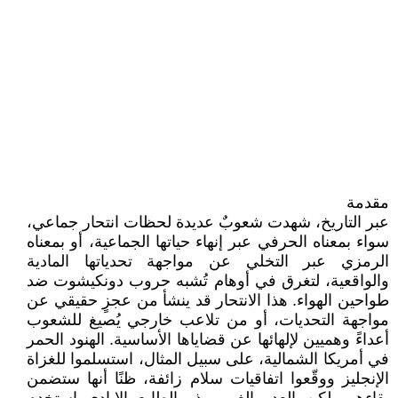
مقدمة
عبر التاريخ، شهدت شعوبٌ عديدة لحظات انتحار جماعي،
سواء بمعناه الحرفي عبر إنهاء حياتها الجماعية، أو بمعناه
الرمزي عبر التخلي عن مواجهة تحدياتها المادية
والواقعية، لتغرق في أوهام تُشبه حروب دونكيشوت ضد
طواحين الهواء. هذا الانتحار قد ينشأ من عجزٍ حقيقي عن
مواجهة التحديات، أو من تلاعب خارجي يُصيغ للشعوب
أعداءً وهميين لإلهائها عن قضاياها الأساسية. الهنود الحمر
في أمريكا الشمالية، على سبيل المثال، استسلموا للغزاة
الإنجليز ووقّعوا اتفاقيات سلام زائفة، ظنًا أنها ستضمن