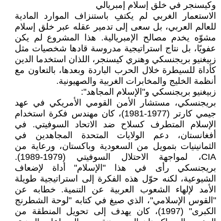
وكيسنجر في خلق إسلام إمبريالي
الاستعمار الغربي لم يكتفِ باستنزاف الموارد المادية
للعالم العربي، بل سعى إلى تدمير عقله عبر خلق إسلام
مشوّه يخدم مصالح الإمبريالية. هذا المشروع لم يكن
عفويًا، بل نتاج استراتيجية مدروسة قادها شخصيات مثل
زبيغنيو بريجنسكي وهنري كيسنجر، اللذان استخدما الدين
كأداة للسيطرة خلال الحرب الباردة وبعدها، بالتعاون مع
أنظمة الخليج والمخابرات الغربية والصهيونية.
زبيغنيو بريجنسكي و"الإسلام المجاهد":
بريجنسكي، مستشار الأمن القومي الأمريكي في عهد
جيمي كارتر (1977-1981)، كان مهندس فكرة استخدام
الإسلام المتطرف كسلاح ضد الاتحاد السوفيتي. في
أفغانستان، دعم الولايات المتحدة المجاهدين في
الثمانينيات بتمويل من السعودية وباكستان، ورعاية من
CIA، لمواجهة الاحتلال السوفيتي (1979-1989).
بريجنسكي رأى في هذا "الإسلام" أداة لإضعاف
الشيوعية، لكنه حوّل هذه الفكرة إلى استراتيجية طويلة
الأمد لإلهاء الشعوب العربية عن التنمية. خطابه عن
"القوس الإسلامي"، الذي صيغ في كتابه "لوحة الشطرنج
الكبرى" (1997)، كان يهدف إلى تحويل المنطقة من