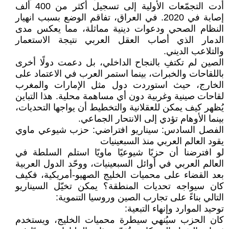
أدت التجمّعات الأولية إلى تسجيل أكثر من 400 ألف
إصابة في 2020. في العراق، تفاقم الوضع بسبب انهيار
النظام الصحي ودعوات دينية مماثلة، مما يعكس مدى
الدمار الذي أصاب العقل العربي نتيجة الاستعمار
والتلاعب الديني.
الصين لم تكتفِ بالنجاح الداخلي، بل دعمت دولًا أخرى
باللقاحات والخبرات، بينما استمر العرب في الاعتماد على
الخارج، حيث استوردت دول مثل الإمارات والمغرب
لقاحات صينية وغربية دون أي مساهمة محلية. هذا التباين
يُظهر كيف يمكن للعقلانية والتخطيط أن يواجها التحديات،
بينما الأوهام تؤدي إلى الانتحار الجماعي.
الفصل السادس: سيناريو افتراضي: حزب شيوعي ماوي
يقود العالم العربي منذ السبعينيات
لو افترضنا أن حزبًا شيوعيًا ماويًا استلم السلطة في
العالم العربي في أوائل السبعينيات، ووحّد الدول العربية
بعد القضاء على محميات الخليج الصهيو-أمريكية، فكيف
كان سيواجه تحديات المنطقة؟ يمكن تخيّل السيناريو
التالي بناءً على تجارب الصين وروسيا التنموية:
توحيد الموارد وإنهاء التبعية:
كان الحزب سيُنهي سيطرة محميات الخليج، ويستخدم