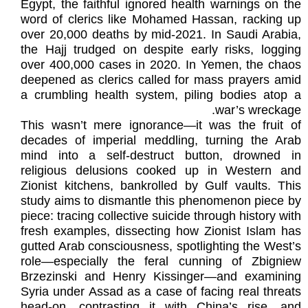
Egypt, the faithful ignored health warnings on the
word of clerics like Mohamed Hassan, racking up
over 20,000 deaths by mid-2021. In Saudi Arabia,
the Hajj trudged on despite early risks, logging
over 400,000 cases in 2020. In Yemen, the chaos
deepened as clerics called for mass prayers amid
a crumbling health system, piling bodies atop a
war’s wreckage.
This wasn’t mere ignorance—it was the fruit of
decades of imperial meddling, turning the Arab
mind into a self-destruct button, drowned in
religious delusions cooked up in Western and
Zionist kitchens, bankrolled by Gulf vaults. This
study aims to dismantle this phenomenon piece by
piece: tracing collective suicide through history with
fresh examples, dissecting how Zionist Islam has
gutted Arab consciousness, spotlighting the West’s
role—especially the feral cunning of Zbigniew
Brzezinski and Henry Kissinger—and examining
Syria under Assad as a case of facing real threats
head-on, contrasting it with China’s rise, and