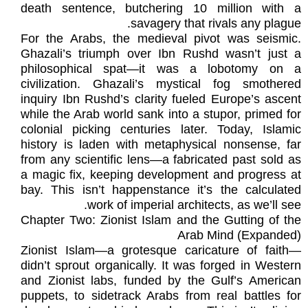
death sentence, butchering 10 million with a
savagery that rivals any plague.
For the Arabs, the medieval pivot was seismic.
Ghazali’s triumph over Ibn Rushd wasn’t just a
philosophical spat—it was a lobotomy on a
civilization. Ghazali’s mystical fog smothered
inquiry Ibn Rushd’s clarity fueled Europe’s ascent
while the Arab world sank into a stupor, primed for
colonial picking centuries later. Today, Islamic
history is laden with metaphysical nonsense, far
from any scientific lens—a fabricated past sold as
a magic fix, keeping development and progress at
bay. This isn’t happenstance it’s the calculated
work of imperial architects, as we’ll see.
Chapter Two: Zionist Islam and the Gutting of the
Arab Mind (Expanded)
Zionist Islam—a grotesque caricature of faith—
didn’t sprout organically. It was forged in Western
and Zionist labs, funded by the Gulf’s American
puppets, to sidetrack Arabs from real battles for