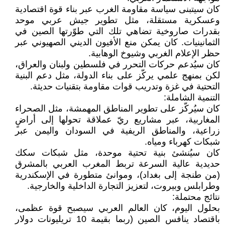
كان سيتبنى سياسة مقاومة الغرب عبر بناء قوة اقتصادية
وعسكرية مستقلة، مثل تطوير جيش عربي موحد
بقدرات صاروخية تضاهي تلك التي طوّرتها الصين في
الثمانينيات. كان يمكن منع الأفيون الديني الصهيوني عبر
حظر الإعلام الغربي وشيوخ الوهابية.
كان سيُدعم حركات التحرر في فلسطين ولبنان والعراق،
لكن بمنهج علمي يركّز على بناء الدولة، مثل دعم البنية
التحتية في غزة وتدريب قوات مقاومة بتقنيات حديثة.
التنمية الشاملة:
كان سيُركّز على تطوير المناطق المهمشة، مثل الصحراء
المغاربية، عبر مشاريع ريّ عملاقة تحولها إلى أراضٍ
زراعية، والمناطق الريفية في السودان واليمن عبر
شبكات كهرباء ومياه.
كان سيُنشئ بنية تحتية موحدة، مثل شبكات سكك
حديدية عالية السرعة تربط المغرب العربي بالمشرق
(من طنجة إلى بغداد)، وموانئ متطورة في الإسكندرية
وطرابلس وبيروت، لتعزيز التجارة الداخلية والخارجية.
نتائج محتملة:
بحلول اليوم، كان العالم العربي سيصبح قوة عظمى،
باقتصاد ينافس الصين (ربما بقيمة 10 تريليونات دولار