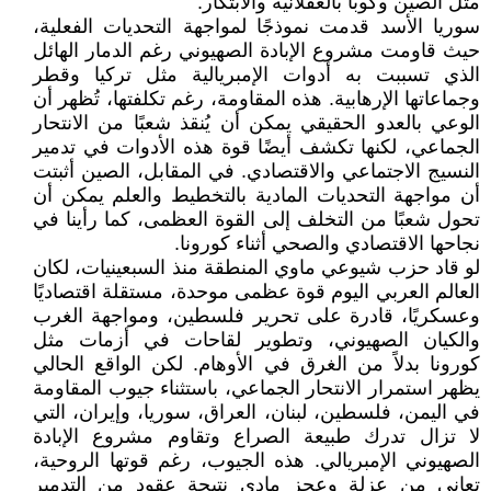
مثل الصين وكوبا بالعقلانية والابتكار.
سوريا الأسد قدمت نموذجًا لمواجهة التحديات الفعلية،
حيث قاومت مشروع الإبادة الصهيوني رغم الدمار الهائل
الذي تسببت به أدوات الإمبريالية مثل تركيا وقطر
وجماعاتها الإرهابية. هذه المقاومة، رغم تكلفتها، تُظهر أن
الوعي بالعدو الحقيقي يمكن أن يُنقذ شعبًا من الانتحار
الجماعي، لكنها تكشف أيضًا قوة هذه الأدوات في تدمير
النسيج الاجتماعي والاقتصادي. في المقابل، الصين أثبتت
أن مواجهة التحديات المادية بالتخطيط والعلم يمكن أن
تحول شعبًا من التخلف إلى القوة العظمى، كما رأينا في
نجاحها الاقتصادي والصحي أثناء كورونا.
لو قاد حزب شيوعي ماوي المنطقة منذ السبعينيات، لكان
العالم العربي اليوم قوة عظمى موحدة، مستقلة اقتصاديًا
وعسكريًا، قادرة على تحرير فلسطين، ومواجهة الغرب
والكيان الصهيوني، وتطوير لقاحات في أزمات مثل
كورونا بدلاً من الغرق في الأوهام. لكن الواقع الحالي
يظهر استمرار الانتحار الجماعي، باستثناء جيوب المقاومة
في اليمن، فلسطين، لبنان، العراق، سوريا، وإيران، التي
لا تزال تدرك طبيعة الصراع وتقاوم مشروع الإبادة
الصهيوني الإمبريالي. هذه الجيوب، رغم قوتها الروحية،
تعاني من عزلة وعجز مادي نتيجة عقود من التدمير