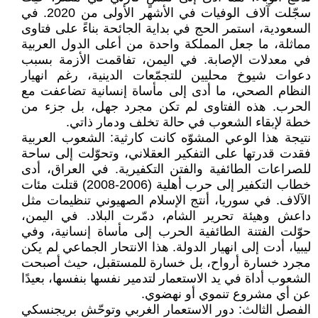
سجّلت آلاف الوفيات في الأشهر الأولى من 2020. في
السعودية، استمر الحج في بداية الجائحة بناءً على فتاوى
مماثلة، ما جعل المملكة واحدة من أعلى الدول العربية
في معدلات الإصابة. في اليمن، تفاقمت الأزمة بسبب
دعوات شيوخ محليين للتجمّعات الدينية، رغم انهيار
النظام الصحي، ما أدى إلى مأساة إنسانية تضاعفت مع
الحرب. هذه الفتاوى لم تكن مجرد جهل، بل جزء من
خطة لإبقاء الشعوب في حالة تخلف ودمار ذاتي.
نتيجة هذا الوعي المشوّه كانت كارثية: الشعوب العربية
فقدت قدرتها على التفكير العقلاني، وتحوّلت إلى ساحة
للصراعات الطائفية والفتن التكفيرية. في العراق، أدى
خطاب التكفير إلى حرب أهلية (2006-2008) قتلت مئات
الآلاف. في سوريا، أنتج الإسلام الصهيوني تنظيمات مثل
داعش وهيئة تحرير الشام، دمّرت البلاد. في اليمن،
حوّلت الفتنة الطائفية الحرب إلى مأساة إنسانية، وفي
ليبيا، أدت إلى انهيار الدولة. هذا الانتحار الجماعي لم يكن
مجرد خسارة أرواح، بل خسارة للمستقبل، حيث أصبحت
الشعوب أداة في يد الاستعمار لتدمير نفسها بنفسها، بعيدًا
عن أي مشروع تنموي أو نهضوي.
الفصل الثالث: دور الاستعمار الغربي وتوحّش بريجنسكي