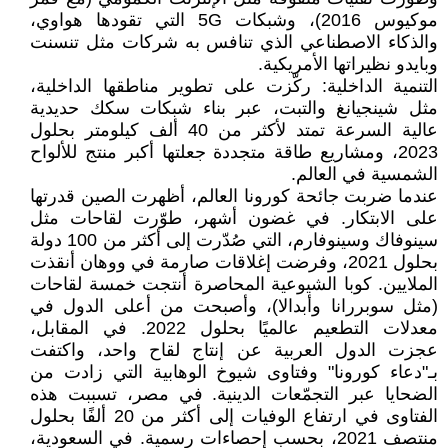
موكيوس 2016)، وشبكات 5G التي تقودها هواوي،
والذكاء الاصطناعي الذي تنافس به شركات مثل تنسنت
وبايدو نظيراتها الأمريكية.
التنمية الداخلية: ركّزت على تطوير مناطقها الداخلية،
مثل شينجيانغ والتبت، عبر بناء شبكات سكك حديدية
عالية السرعة تمتد لأكثر من 40 ألف كيلومتر بحلول
2023، ومشاريع طاقة متجددة جعلتها أكبر منتج للألواح
الشمسية في العالم.
عندما ضربت جائحة كورونا العالم، أظهرت الصين قدرتها
على الابتكار. في غضون أشهر، طوّرت لقاحات مثل
سينوفاك وسينوفارم، التي صُدّرت إلى أكثر من 100 دولة
بحلول 2021، وفرضت إغلاقات صارمة في ووهان أنقذت
الملايين. كوبا الشيوعية المحاصرة أنتجت خمسة لقاحات
(مثل سوبررانا وأبدالا)، وأصبحت من أعلى الدول في
معدلات التطعيم عالميًا بحلول 2022. في المقابل،
عجزت الدول العربية عن إنتاج لقاح واحد، واكتفت
بـ"دعاء كورونا" وفتاوى شيوخ الوهابية التي زادت من
الضحايا عبر التجمّعات الدينية. في مصر، تسببت هذه
الفتاوى في ارتفاع الوفيات إلى أكثر من 20 ألفًا بحلول
منتصف 2021، بحسب إحصاءات رسمية. في السعودية،