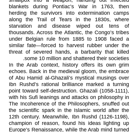
smallpox into a weapon, handing out infected
blankets during Pontiac’s War in 1763, then
herding the survivors into extermination camps
along the Trail of Tears in the 1830s, where
starvation and disease wiped out tens of
thousands. Across the Atlantic, the Congo’s tribes
under Belgian rule from 1885 to 1908 faced a
similar fate—forced to harvest rubber under the
threat of severed hands, a barbarity that killed
some 10 million and shattered their societies.
In the Arab context, history offers its own grim
echoes. Back in the medieval gloom, the embrace
of Abu Hamid al-Ghazali’s mystical musings over
Ibn Rushd’s rational brilliance marked a turning
point toward self-destruction. Ghazali (1058-1111),
with his Sufi leanings and attacks on philosophy in
The Incoherence of the Philosophers, snuffed out
the scientific spark in the Islamic world after the
12th century. Meanwhile, Ibn Rushd (1126-1198),
champion of reason, found his ideas lighting up
Europe’s Renaissance, while the Arab mind turned