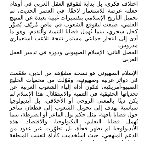
اختلاف فكري، بل بداية لتقوقع العقل العربي في أوهام
جعلته عرضة للاستعمار لاحقًا. في العصر الحديث، تم
تحميل التاريخ الإسلامي بتفسيرات غيبية بعيدة عن المنهج
العلمي، صيغت لتقوقع الشعوب في ماضٍ مُزيّف يُصوَّر
كحل سحري، بينما تُهمل قضايا التنمية والتقدم، وهو ما
أدى إلى انتحار جماعي مستمر نتيجة تلاعب استعماري
مدروس.
الفصل الثاني: الإسلام الصهيوني ودوره في تدمير العقل
العربي
الإسلام الصهيوني هو نسخة مشوّهة من الدين، صُمّمت
في دوائر غربية وصهيونية، ومُوّلت من محميات الخليج
الصهيو-أمريكية، لتكون أداة إلهاء الشعوب العربية عن
تحدياتها الحقيقية في التنمية والاستقلال. هذا الإسلام لم
يكن دينًا بالمعنى الروحي أو الأخلاقي، بل أيديولوجيا
سياسية تهدف إلى تحويل الشعوب إلى قطعان تتناحر
حول قضايا تافهة، مثل حكم بول الماعز أو الضرطة، بينما
تُهمل قضايا التعليم، التكنولوجيا، والاقتصاد. هذه
الأيديولوجيا لم تظهر فجأة، بل تطوّرت عبر عقود من
الدعم المنهجي، حيث استُخدمت كأداة لتفتيت المنطقة