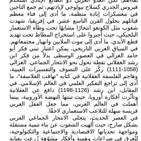
بقاءهم، لكن العدو الغربي ذو الطابع الإبادي استخدم
فيروس الجدري كسلاح بيولوجي لإبادتهم، ثم جمع الناجين
في معسكرات إبادة منظمة، ما أدى إلى فناء معظم
قبائلهم بحلول القرن التاسع عشر. في إفريقيا، شهدت
شعوب مثل الكونغو انتحارًا مشابهًا تحت وطأة الاستعمار
البلجيكي، حيث أُجبروا على استخراج المطاط تحت تهديد
قطع الأيدي، ما أدى إلى موت الملايين وانهيار مجتمعاتهم.
في السياق العربي التاريخي، يمكن اعتبار تبني فكر أبو
حامد الغزالي في العصور الوسطى بدلاً من فكر ابن
رشد العقلاني نقطة تحول نحو الانتحار الجماعي. الغزالي
(1058-1111) ركّز على التصوف والتفسيرات الغيبية،
وهاجم الفلسفة العقلانية في كتابه "تهافت الفلاسفة"، ما
أدى إلى تراجع التفكير العلمي في العالم الإسلامي. في
المقابل، ابن رشد (1126-1198) دافع عن العقلانية
وتأثّرت أفكاره أوروبا، حيث تبنتها النهضة الأوروبية، بينما
أُهملت في العالم العربي، مما جعل العقل العربي
فريسة سهلة للتلاعب الاستعماري لاحقًا.
في العصر الحديث، يتجلى الانتحار الجماعي العربي
بشكل صارخ، حيث أُلهيت الشعوب عن بناء تنمية مستقلة
ومواجهة تحدياتها الاقتصادية والاجتماعية والتكنولوجية،
لتُغرق في صراعات وهمية وأفكار مشوّهة زُرعت بعناية