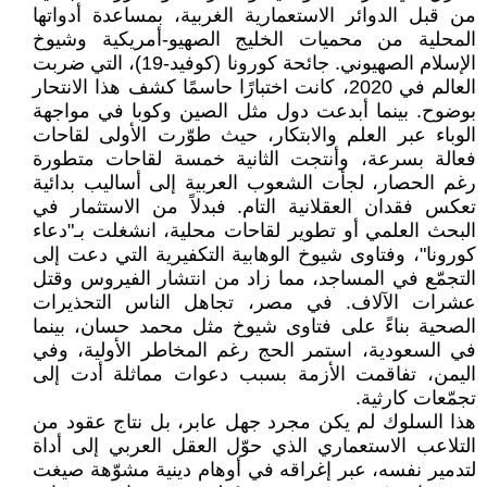
من قبل الدوائر الاستعمارية الغربية، بمساعدة أدواتها
المحلية من محميات الخليج الصهيو-أمريكية وشيوخ
الإسلام الصهيوني. جائحة كورونا (كوفيد-19)، التي ضربت
العالم في 2020، كانت اختبارًا حاسمًا كشف هذا الانتحار
بوضوح. بينما أبدعت دول مثل الصين وكوبا في مواجهة
الوباء عبر العلم والابتكار، حيث طوّرت الأولى لقاحات
فعالة بسرعة، وأنتجت الثانية خمسة لقاحات متطورة
رغم الحصار، لجأت الشعوب العربية إلى أساليب بدائية
تعكس فقدان العقلانية التام. فبدلاً من الاستثمار في
البحث العلمي أو تطوير لقاحات محلية، انشغلت بـ"دعاء
كورونا"، وفتاوى شيوخ الوهابية التكفيرية التي دعت إلى
التجمّع في المساجد، مما زاد من انتشار الفيروس وقتل
عشرات الآلاف. في مصر، تجاهل الناس التحذيرات
الصحية بناءً على فتاوى شيوخ مثل محمد حسان، بينما
في السعودية، استمر الحج رغم المخاطر الأولية، وفي
اليمن، تفاقمت الأزمة بسبب دعوات مماثلة أدت إلى
تجمّعات كارثية.
هذا السلوك لم يكن مجرد جهل عابر، بل نتاج عقود من
التلاعب الاستعماري الذي حوّل العقل العربي إلى أداة
لتدمير نفسه، عبر إغراقه في أوهام دينية مشوّهة صيغت