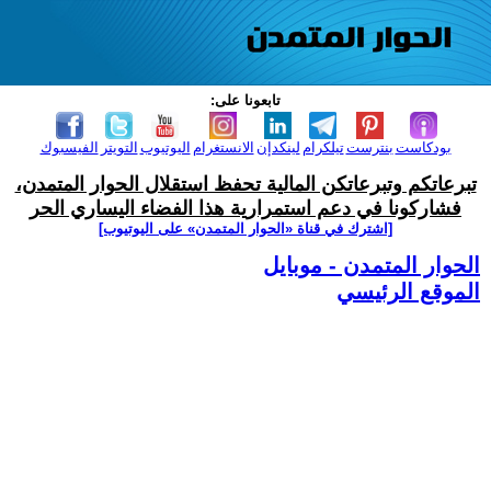
تابعونا على:
بودكاست
بنترست
تيلكرام
لينكدإن
الانستغرام
اليوتيوب
التويتر
الفيسبوك
تبرعاتكم وتبرعاتكن المالية تحفظ استقلال الحوار المتمدن،
فشاركونا في دعم استمرارية هذا الفضاء اليساري الحر
[اشترك في قناة ‫«الحوار المتمدن» على اليوتيوب]
الحوار المتمدن - موبايل
الموقع الرئيسي