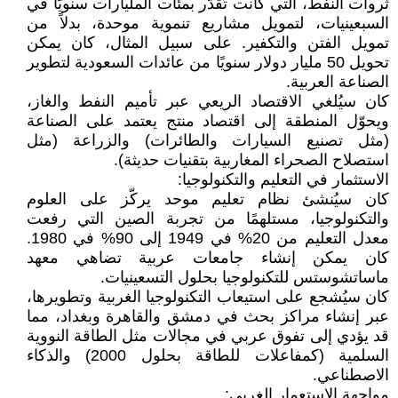
ثروات النفط، التي كانت تُقدّر بمئات المليارات سنويًا في
السبعينيات، لتمويل مشاريع تنموية موحدة، بدلاً من
تمويل الفتن والتكفير. على سبيل المثال، كان يمكن
تحويل 50 مليار دولار سنويًا من عائدات السعودية لتطوير
الصناعة العربية.
كان سيُلغي الاقتصاد الريعي عبر تأميم النفط والغاز،
ويحوّل المنطقة إلى اقتصاد منتج يعتمد على الصناعة
(مثل تصنيع السيارات والطائرات) والزراعة (مثل
استصلاح الصحراء المغاربية بتقنيات حديثة).
الاستثمار في التعليم والتكنولوجيا:
كان سيُنشئ نظام تعليم موحد يركّز على العلوم
والتكنولوجيا، مستلهمًا من تجربة الصين التي رفعت
معدل التعليم من 20% في 1949 إلى 90% في 1980.
كان يمكن إنشاء جامعات عربية تضاهي معهد
ماساتشوستس للتكنولوجيا بحلول التسعينيات.
كان سيُشجع على استيعاب التكنولوجيا الغربية وتطويرها،
عبر إنشاء مراكز بحث في دمشق والقاهرة وبغداد، مما
قد يؤدي إلى تفوق عربي في مجالات مثل الطاقة النووية
السلمية (كمفاعلات للطاقة بحلول 2000) والذكاء
الاصطناعي.
مواجهة الاستعمار الغربي: