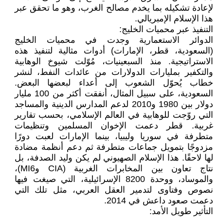
لإعادة تشكيله بما يخدم مصالح الغرب، وهو ما تحقق عبر
هذا الإسلام الإمبريالي.
التنفيذ عبر محميات الخليج:
الدوائر الاستعمارية وجدت في محميات الخليج
(السعودية، قطر، الإمارات) أدوات مثالية لتنفيذ هذه
الاستراتيجية. منذ السبعينيات، مُوّلت شيوخ الوهابية
والتكفير بمليارات الدولارات من عائدات النفط، لنشر
خطاب يُحوّل الشعوب إلى أعداء لبعضها البعض.
السعودية، على سبيل المثال، أنفقت أكثر من 100 مليار
دولار بين 1980 و2010 لدعم المدارس الدينية والمساجد
التي روّجت للوهابية في العالم الإسلامي، بحسب تقارير
غربية. قطر دعمت الإخوان المسلمين وتنظيمات
متطرفة في سوريا وليبيا، بينما الإمارات لعبت دورًا
مزدوجًا بتمويل جماعات متطرفة ثم دعم أنظمة مضادة
لها لاحقًا. هذا الإسلام الصهيوني لم يكن وليد الصدفة، بل
نتاج تعاون بين المخابرات الغربية (CIA وMI6)،
والموساد، ووحدة 8200 الإسرائيلية، التي صيغت فيها
نصوص وفتاوى لتدمير العقل العربي، مثل تلك التي
دعمت صعود داعش في 2014.
التأثير طويل الأمد: