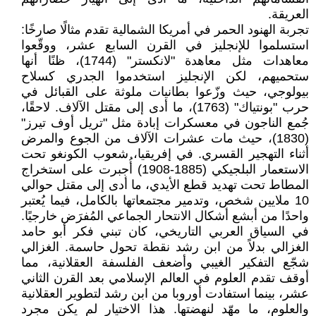
العريقة.
تجربة الهنود الحمر في أمريكا الشمالية تقدم مثالًا صارخًا:
استسلموا للإنجليز في القرن السابع عشر، ووقّعوا
معاهدات مثل معاهدة "لانكستر" (1744)، ظنًا أنها
ستحميهم، لكن الإنجليز استخدموا الجدري كسلاح
بيولوجي، حيث وزّعوا بطانيات ملوثة على القبائل في
حرب "بونتياك" (1763)، ما أدى إلى مقتل الآلاف. لاحقًا،
جُمع الناجون في معسكرات إبادة مثل "تريل أوف تيرز"
(1830)، حيث مات عشرات الآلاف من الجوع والمرض
أثناء التهجير القسري. في إفريقيا، شعوب الكونغو تحت
الاستعمار البلجيكي (1885-1908) أُجبرت على استخراج
المطاط تحت تهديد قطع الأيدي، ما أدى إلى مقتل حوالي
10 ملايين شخص، وتدمير مجتمعاتها بالكامل، فيما يُعتبر
واحدًا من أبشع أشكال الانتحار الجماعي المُفرَض خارجيًا.
في السياق العربي التاريخي، كان تبني فكر أبو حامد
الغزالي بدلاً من ابن رشد نقطة تحول حاسمة. الغزالي
شجّع التفكير الغيبي وأضعف الفلسفة العقلانية، مما
أوقف تقدم العلوم في العالم الإسلامي بعد القرن الثاني
عشر، بينما استفادت أوروبا من ابن رشد لتطوير العقلانية
والعلوم، ما مهّد لنهضتها. هذا الاختيار لم يكن مجرد