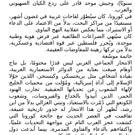
سنويًا)، وجيش موحد قادر على ردع الكيان الصهيوني
والغرب.
في كورونا، كان سيُطوّر لقاحات عربية في غضون أشهر،
مستفيدًا من مراكز البحث، بدلاً من الاعتماد على الدعاء
أو الاستيراد، مما يعكس عقلانية النهج الماوي.
كان سيُنهي الصراعات الطائفية عبر فرض هوية وطنية
موحدة، ويُحرر فلسطين عبر قوة اقتصادية وعسكرية،
بدلاً من تركها رهينة للمفاوضات العقيمة.
خاتمة موسّعة
الانتحار الجماعي العربي ليس قدرًا محتومًا، بل نتاج
أوهام صيغت بعناية من الدوائر الاستعمارية الغربية،
بقيادة أشخاص مثل بريجنسكي وكيسنجر، اللذين حوّلا
الإسلام إلى أداة إمبريالية، ومُوّلت من محميات الخليج
لإلهاء الشعوب عن تحدياتها الحقيقية. تجارب الهنود
الحمر، الذين أُبيدوا بالخداع والفيروسات، وشعوب
الكونغو التي دُمّرت بالاستعباد، وتبني الغزالي بدلاً من ابن
رشد، تُظهر أن هذا الانتحار له جذور تاريخية عميقة،
تفاقمت في العصر الحديث مع جائحة كورونا التي
كشفت عجز العرب التام عن مواجهة التحديات علميًا،
واكتفاءهم بالدعاء والفتاوى المدمرة، بينما أبدعت دول