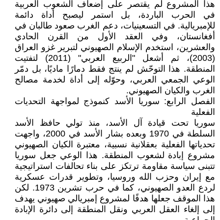
هذا المشروع لم يقتصر على إضعاف الشعوب العربية
في الحرب الباردة، بل استمر ليصبح أداة دائمة
للإمبريالية. في التسعينيات، دعم الغرب صعود طالبان في
أفغانستان، وفي العقد الأول من القرن الحادي
والعشرين، استخدم الإسلام الصهيوني لتبرير غزو العراق
(2003)، ثم أشعل "الربيع العربي" (2011) لتفتيت
المنطقة. هذا التوحّش لم ينتج فقط دمارًا ماديًا، بل دمّر
الوعي الجمعي العربي، وحوّله إلى أداة لخدمة مصالح
الغرب والكيان الصهيوني.
الفصل الرابع: سوريا الأسد كنموذج لمواجهة التحديات
الفعلية
سوريا تحت قيادة آل الأسد، منذ تولي حافظ الأسد
السلطة في 1970 وبعده بشار الأسد في 2000، واجهت
تحدياتها الفعلية بعقلانية نسبية، معتبرة الكيان الصهيوني
مشروع إبادة لشعوب المنطقة. هذا الوعي جعل سوريا
تتبنى سياسة مقاومة ترتكز على بناء تحالفات استراتيجية
مع إيران وحزب الله وروسيا، وتطوير قدرات عسكرية
لردع العدو الصهيوني، كما في حرب تشرين 1973. لكن
هذا الموقف جعلها هدفًا لمشروع إمبريالي صهيوني يهدف
إلى إلغاء العقل العربي ونقل المنطقة إلى دائرة الإبادة