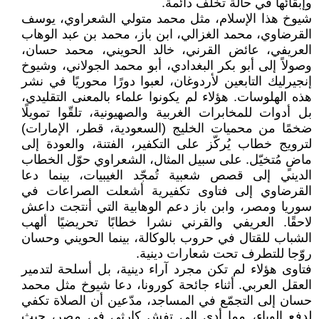
وإبقائها في حالة تخلف دائمة.
شيوخ هذا الإسلام، مثل محمد متولي الشعراوي، يوسف
القرضاوي، محمد الغزالي، ابن باز، محمد بن عبد الوهاب
العريفي، عائض القرني، خالد الحويني، محمد حسان،
وصولاً إلى أبو بكر البغدادي، أبو محمد الجولاني، وشيوخ
إنجيرليك التابعين لأردوغان، لعبوا دورًا محوريًا في نشر
هذه الهلوسات. هؤلاء لم يكونوا علماء بالمعنى التقليدي،
بل أدوات للمخابرات الغربية والصهيونية، تلقّوا تمويلًا
ضخمًا من محميات الخليج (السعودية، قطر، الإمارات)
لترويج خطاب يُركّز على التكفير، الفتنة، والعودة إلى
ماضٍ مُتخيّل. على سبيل المثال، الشعراوي حوّل الخطاب
الديني إلى قصص شعبية تُمجّد الغيبيات، بينما دعا
القرضاوي إلى فتاوى تكفيرية أشعلت الصراعات في
سوريا ومصر، وابن باز دعم الوهابية التي أنتجت داعش
لاحقًا. العريفي والقرني نشرا خطابًا تحريضيًا ألهب
الشباب للقتال في حروب بالوكالة، بينما الحويني وحسان
روّجا للتطرف تحت شعارات دينية.
فتاوى هؤلاء لم تكن مجرد آراء دينية، بل أسلحة لتدمير
العقل العربي. أثناء جائحة كورونا، دعا شيوخ مثل محمد
حسان إلى التجمّع في المساجد، مدّعين أن الصلاة تكفي
لدفع الوباء، مما أدى إلى تفشٍ كارثي في مصر، حيث