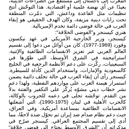
المغرب إلى باكستان إلى مستنقع من الصراعات الدينية،
بعيدًا عن أي نهضة علمية أو اقتصادية. هذا التوحّش أنتج
تنظيمات مثل القاعدة وداعش، التي دمّرت المنطقة
تحت رايات دينية مزيفة، وكان الهدف الحقيقي هو إبقاء
العرب في حالة فوضى دائمة تخدم الإمبريالية.
هنري كيسنجر و"الفوضى الخلاقة":
كيسنجر، وزير الخارجية الأمريكي في عهد نيكسون
وفورد (1969-1977)، كان من أوائل من دعوا إلى تقسيم
العالم العربي عبر تعزيز الانقسامات الطائفية والإثنية.
استراتيجيته في الشرق الأوسط، التي طوّرها في
السبعينيات، ركّزت على دعم الأنظمة الرجعية في الخليج
كالسعودية والإمارات، واستخدام الدين كأداة للسيطرة.
كيسنجر رأى أن إبقاء العرب في حالة تخلف دائمة يضمن
استمرار هيمنة الغرب على مواردهم النفطية، ولهذا دعم
نشر خطاب ديني مشوّه يُركّز على التكفير والفتنة بدلاً
من التقدم. توحّشه تجلى في دعمه للحروب بالوكالة،
كالحرب الأهلية في لبنان (1975-1990)، التي أشعلتها
الانقسامات الطائفية بمساعدة أمريكية، وفي العراق،
حيث دعم نظام صدام ضد إيران ثم تحوّل ضده لاحقًا، مما
أدى إلى تقسيم المجتمع العراقي. كيسنجر صرّح في
مذكراته أن "الشرق الأوسط يحتاج إلى فوضى خلاقة"