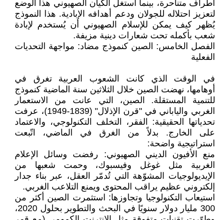
أطراف متناحرة، بينما استغل الكيان الصهيوني هذا الوضع
لتعزيز احتلاله للجولان ودعم أهدافه الإبادية. هذا النموذج
يُظهر كيف يمكن للإسلام الصهيوني أن يُستخدم لإبادة
شعب بأكمله تحت شعارات دينية مزيفة.
الفصل الخامس: الصين كنموذج مضاد: مواجهة التحديات
الفعلية
في الوقت الذي كانت الشعوب العربية تغرق في
أوهامها، نهضت الصين خلال الثلاثين سنة الماضية كنموذج
للتنمية المستقلة. الصين، التي عانت من الاستعمار
الغربي والياباني في "قرن الإذلال" (1839-1949)، عرفت
تحدياتها الحقيقية: الفقر، التخلف التكنولوجي، والاعتماد
على الخارج. بدلاً من الغرق في الماضي، اتّبعت
استراتيجية واضحة:
منع الأفيون الديني الصهيوني: رفضت وسائل الإعلام
الغربية مثل غوغل وفيسبوك، وحمت شعبها من
الإيديولوجيات المشوّهة التي تُدمّر العقل، عبر بناء جدار
إلكتروني عظيم يراقب المحتوى ويمنع التلاعب الغربي.
استيعاب التكنولوجيا وتجاوزها: استثمرت الصين أكثر من
300 مليار دولار سنويًا في البحث والتطوير بحلول 2020،
وطوّرت تقنيات متفوقة مثل الإنترنت الكمومي (مع قمر