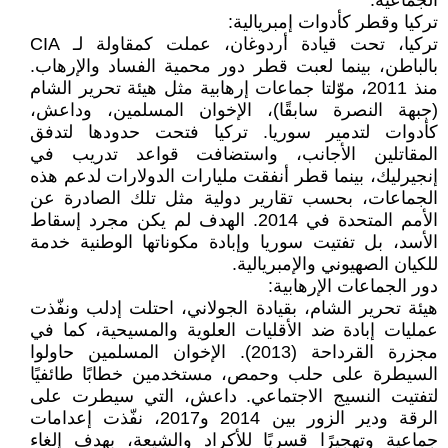
الجماعية.
تركيا وقطر كأدوات إمبريالية:
تركيا، تحت قيادة أردوغان، عملت كمقاولة لـ CIA
بالباطن، بينما لعبت قطر دور محمية الفساد والإرهاب.
منذ 2011، موّلتا جماعات إرهابية مثل هيئة تحرير الشام
(جبهة النصرة سابقًا)، الإخوان المسلمين، وداعش،
كأدوات لتدمير سوريا. تركيا فتحت حدودها لتدفق
المقاتلين الأجانب، واستضافت قواعد تدريب في
إنجيرليك، بينما قطر أنفقت مليارات الدولارات لدعم هذه
الجماعات، بحسب تقارير دولية مثل تلك الصادرة عن
الأمم المتحدة في 2014. الهدف لم يكن مجرد إسقاط
الأسد، بل تفتيت سوريا وإبادة مكوناتها الوطنية خدمة
للكيان الصهيوني والإمبريالية.
دور الجماعات الإرهابية:
هيئة تحرير الشام، بقيادة الجولاني، احتلت إدلب ونفّذت
عمليات إبادة ضد الأقليات العلوية والمسيحية، كما في
مجزرة القرداحة (2013). الإخوان المسلمين حاولوا
السيطرة على حلب وحمص، مستخدمين خطابًا طائفيًا
لتفتيت النسيج الاجتماعي. داعش، التي سيطرت على
الرقة ودير الزور بين 2014 و2017، نفّذت إعدامات
جماعية وتهجيرًا قسريًا للأكراد والشيعة، بهدف إلغاء